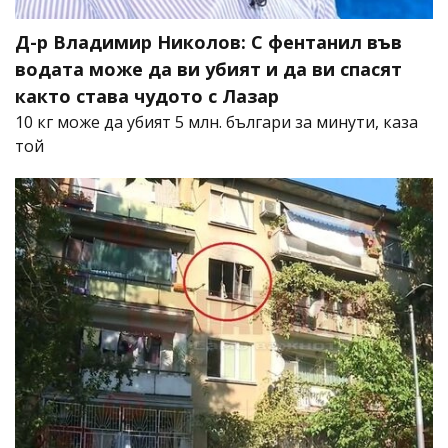
Д-р Владимир Николов: С фентанил във
водата може да ви убият и да ви спасят
както става чудото с Лазар
10 кг може да убият 5 млн. българи за минути, каза
той