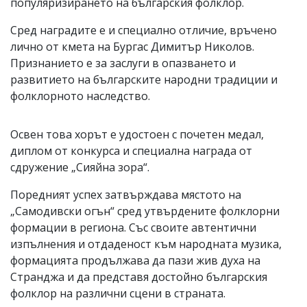
популяризирането на българския фолклор.
Сред наградите е и специално отличие, връчено
лично от кмета на Бургас Димитър Николов.
Признанието е за заслуги в опазването и
развитието на българските народни традиции и
фолклорното наследство.
Освен това хорът е удостоен с почетен медал,
диплом от конкурса и специална награда от
сдружение „Сияйна зора“.
Поредният успех затвърждава мястото на
„Самодивски огън“ сред утвърдените фолклорни
формации в региона. Със своите автентични
изпълнения и отдаденост към народната музика,
формацията продължава да пази жив духа на
Странджа и да представя достойно българския
фолклор на различни сцени в страната.