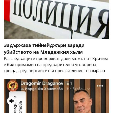
Задържаха тийнейджъри заради
убийството на Младежкия хълм
Разследващите проверяват дали мъжът от Кричим
е бил примамен на предварително уговорена
среща, сред версиите е и престъпление от омраза