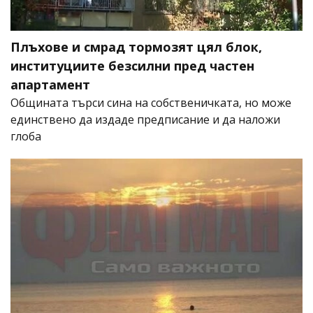
Плъхове и смрад тормозят цял блок,
институциите безсилни пред частен
апартамент
Общината търси сина на собственичката, но може
единствено да издаде предписание и да наложи
глоба