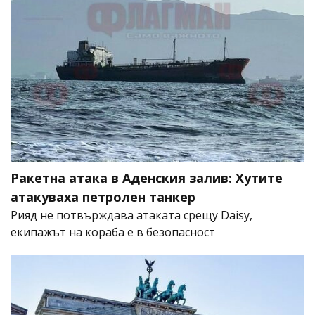
Ракетна атака в Аденския залив: Хутите
атакуваха петролен танкер
Рияд не потвърждава атаката срещу Daisy,
екипажът на кораба е в безопасност