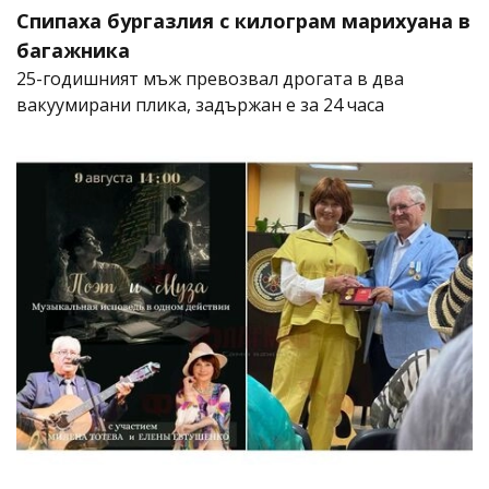
Спипаха бургазлия с килограм марихуана в
багажника
25-годишният мъж превозвал дрогата в два
вакуумирани плика, задържан е за 24 часа