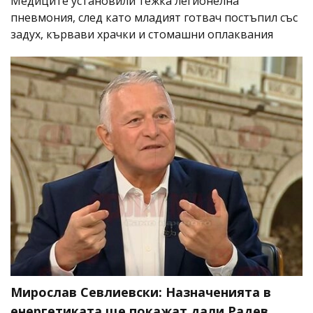
Медиците установили тежка легионелна
пневмония, след като младият готвач постъпил със
задух, кървави храчки и стомашни оплаквания
Мирослав Севлиевски: Назначенията в
енергетиката ще покажат дали Радев