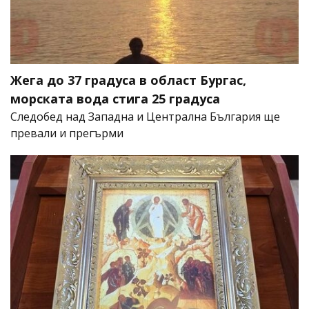
Жега до 37 градуса в област Бургас,
морската вода стига 25 градуса
Следобед над Западна и Централна България ще
превали и прегърми