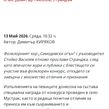
Коментарите
под
статиите
се
въвеждат
от
читателите
13 Май 2026
, Сряда, 16:32 ч.
и
редакцията
Автор: Димитър КИРЯКОВ
не
носи
Фолклорният хор „Самодивски огън“ с ръководител
отговорност
за
Стойко Василев отново прослави Странджа, след
тях!
като впечатли жури и публика с блестящото си
Ако
участие във фолклорен конкурс, откъдето се
откриете
обиден
завърна с множество отличия и признания
за
вас
Изпълненията на певиците донесоха на състава
коментар,
специална награда от конкурса проведен в село
моля
сигнализирайте
Мустрак, както и редица почетни отличия за
ни!
приноса им към съхраняването и