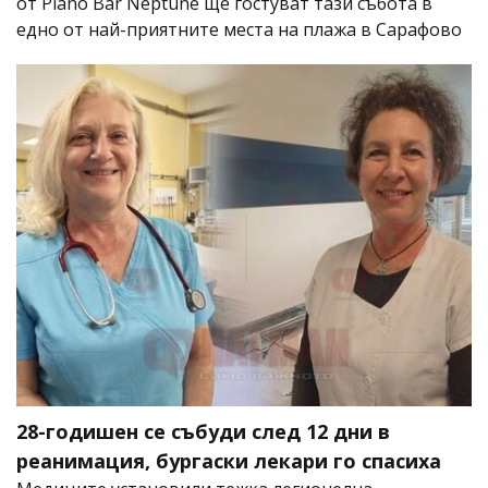
от Piano Bar Neptune ще гостуват тази събота в
едно от най-приятните места на плажа в Сарафово
28-годишен се събуди след 12 дни в
реанимация, бургаски лекари го спасиха