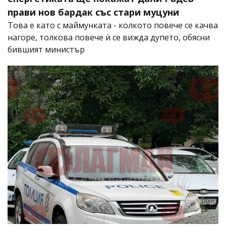
прави нов бардак със стари муцуни
Това е като с маймунката - колкото повече се качва
нагоре, толкова повече ѝ се вижда дупето, обясни
бившият министър