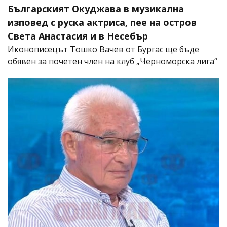
Българският Окуджава в музикална
изповед с руска актриса, пее на остров
Света Анастасия и в Несебър
Иконописецът Тошко Вачев от Бургас ще бъде
обявен за почетен член на клуб „Черноморска лига“