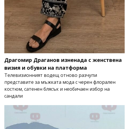
Драгомир Драганов изненада с женствена
визия и обувки на платформа
Телевизионният водещ отново разчупи
представите за мъжката мода с черен флорален
костюм, сатенен блясък и необичаен избор на
сандали