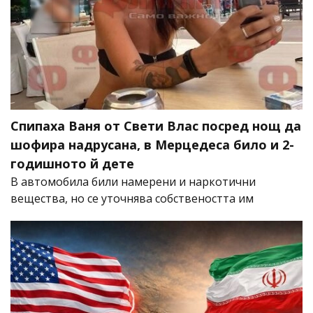
Спипаха Ваня от Свети Влас посред нощ да
шофира надрусана, в Мерцедеса било и 2-
годишното й дете
В автомобила били намерени и наркотични
вещества, но се уточнява собствеността им