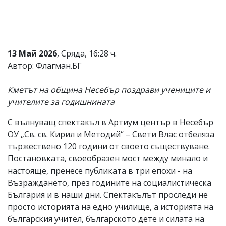
Коментарите
под
статиите
се
въвеждат
13 Май 2026
, Сряда, 16:28 ч.
от
Автор: Флагман.БГ
читателите
и
редакцията
Кметът на община Несебър поздрави учениците и
не
учителите за годишнината
носи
отговорност
за
С вълнуващ спектакъл в Артиум център в Несебър
тях!
ОУ „Св. св. Кирил и Методий“ – Свети Влас отбеляза
Ако
тържествено 120 години от своето съществуване.
откриете
обиден
Постановката, своеобразен мост между минало и
за
настояще, пренесе публиката в три епохи - на
вас
Възраждането, през годините на социалистическа
коментар,
моля
България и в наши дни. Спектакълът проследи не
сигнализирайте
просто историята на едно училище, а историята на
ни!
българския учител, българското дете и силата на