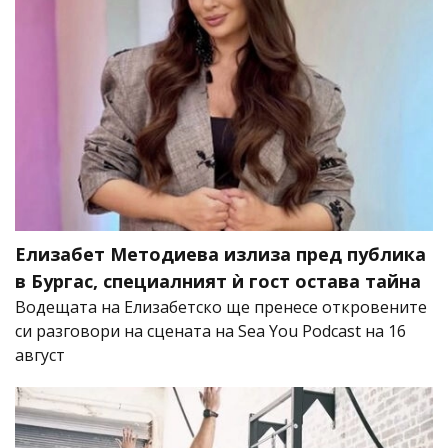
Елизабет Методиева излиза пред публика
в Бургас, специалният ѝ гост остава тайна
Водещата на Елизабетско ще пренесе откровените
си разговори на сцената на Sea You Podcast на 16
август