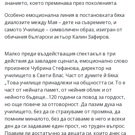
знанието, което преминава през поколенията.
Особено емоционална линия в постановката бяха
диалозите между Мая – дете на съвремието, и
самото Училище – символичен образ, изигран от
обичания български актьор Калин Зафиров.
Малко преди въздействащия спектакъл в три
действия да завладее сцената, емоционално слово
произнесе Чубрина Стефанова, директор на
училището в Свети Влас. Част от думите й бяха:
„Това училище принадлежи на общността си. То е
част от нейната памет, от нейния облик и от
нейното бъдеще…120 години са повод за гордост,
но още повече за отговорност. Да пазим духа на
училището, без да се страхуваме от промяна, да
помним миналото, без да оставаме в него и всеки
ден да си задаваме един прост, но труден въпрос:
Правим ли достатъчно за децата си, които днес са