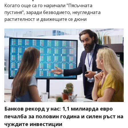
Когато още са го наричали "Пясъчната
пустиня", заради безводието, неугледната
растителност и движещите се дюни
Банков рекорд у нас: 1,1 милиарда евро
печалба за половин година и силен ръст на
чуждите инвестиции