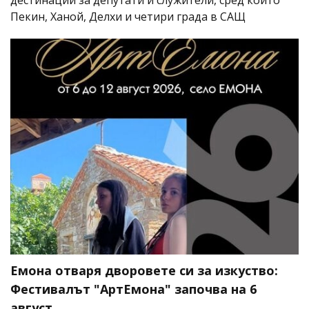
дестинации за депутати и служители, сред които
Пекин, Ханой, Делхи и четири града в САЩ
Емона отваря дворовете си за изкуство:
Фестивалът "АртЕмона" започва на 6
август