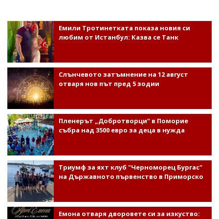
Емили Тротинетката показа новия си
любим от Истанбул: Казва се Танк
Слънчевото затъмнение на 12 август
отваря нов път пред 5 зодии
Пленерът „Добротворци“ в Поморие
събра над 3500 евро за деца в нужда
Триумф за яхт клуб "Черноморец Бургас"
на Държавното първенство в Приморско
Емона отваря дворовете си за изкуство: