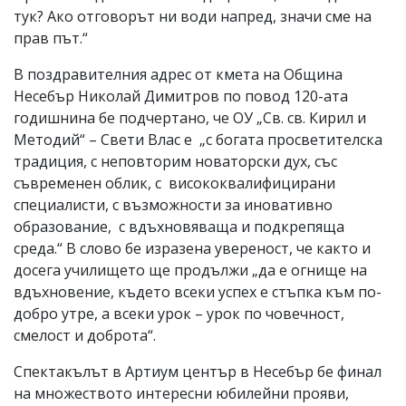
тук? Ако отговорът ни води напред, значи сме на
прав път.“
В поздравителния адрес от кмета на Община
Несебър Николай Димитров по повод 120-ата
годишнина бе подчертано, че ОУ „Св. св. Кирил и
Методий“ – Свети Влас е „с богата просветителска
традиция, с неповторим новаторски дух, със
съвременен облик, с висококвалифицирани
специалисти, с възможности за иновативно
образование, с вдъхновяваща и подкрепяща
среда.“ В слово бе изразена увереност, че както и
досега училището ще продължи „да е огнище на
вдъхновение, където всеки успех е стъпка към по-
добро утре, а всеки урок – урок по човечност,
смелост и доброта“.
Спектакълът в Артиум център в Несебър бе финал
на множеството интересни юбилейни прояви,