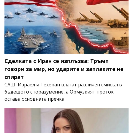
Сделката с Иран се изплъзва: Тръмп
говори за мир, но ударите и заплахите не
спират
САЩ, Израел и Техеран влагат различен смисъл в
бъдещото споразумение, а Ормузкият проток
остава основната пречка