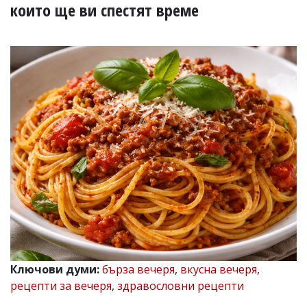
УКРАЙНА
които ще ви спестят време
СПОРТ
РАЗСЛЕДВАНЕ
БИЗНЕС
ЮГ
Управители:
Веселин
Василев,
email:
v.vasilev@flagman.bg
Катя
Касабова,
еmail:
k.kassabova@flagman.bg
Главен
редактор:
Иван
Ключови думи:
бърза вечеря
,
вкусна вечеря
,
Колев,
рецепти за вечеря
,
здравословни рецепти
email:
office@flagman.bg