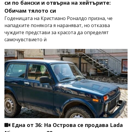
си по бански и отвърна на хейтърите:
Обичам тялото си
Годеницата на Кристиано Роналдо призна, че
нападките понякога я нараняват, но отказва
чуждите представи за красота да определят
самочувствието ѝ
Една от 36: На Острова се продава Lada