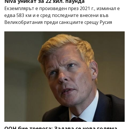
Niva уникат за 22 хил. паунда
Екземплярът е произведен през 2021 г., изминал е
едва 583 км и е сред последните внесени във
Великобритания преди санкциите срещу Русия
ООН бие тревога: Задава се нова голяма