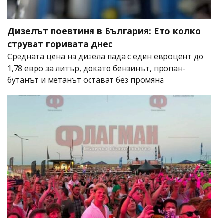
Дизелът поевтиня в България: Ето колко
струват горивата днес
Средната цена на дизела пада с един евроцент до
1,78 евро за литър, докато бензинът, пропан-
бутанът и метанът остават без промяна