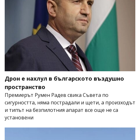
Дрон е нахлул в българското въздушно
пространство
Премиерът Румен Радев свика Съвета по
сигурността, няма пострадали и щети, а произходът
и типът на безпилотния апарат все още не са
установени