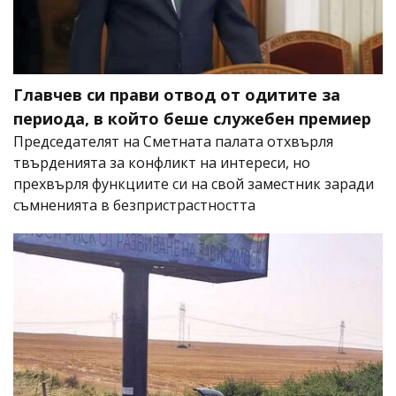
Главчев си прави отвод от одитите за
периода, в който беше служебен премиер
Председателят на Сметната палата отхвърля
твърденията за конфликт на интереси, но
прехвърля функциите си на свой заместник заради
съмненията в безпристрастността