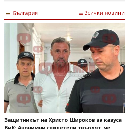
Всички новини
България
Защитникът на Христо Широков за казуса
ВиК: Анонимни свидетели твърдят, че