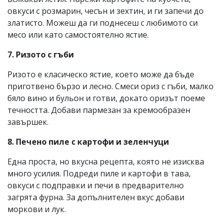
овкуси с розмарин, чесън и зехтин, и ги запечи до
златисто. Можеш да ги поднесеш с любимото си
месо или като самостоятелно ястие.
7. Ризото с гъби
Ризото е класическо ястие, което може да бъде
приготвено бързо и лесно. Смеси ориз с гъби, малко
бяло вино и бульон и готви, докато оризът поеме
течността. Добави пармезан за кремообразен
завършек.
8. Печено пиле с картофи и зеленчуци
Една проста, но вкусна рецепта, която не изисква
много усилия. Подреди пиле и картофи в тава,
овкуси с подправки и печи в предварително
загрята фурна. За допълнителен вкус добави
моркови и лук.