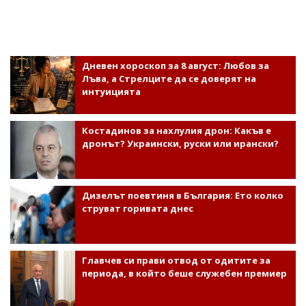
Дневен хороскоп за 8 август: Любов за
Лъва, а Стрелците да се доверят на
интуицията
Костадинов за нахлулия дрон: Какъв е
дронът? Украински, руски или ирански?
Дизелът поевтиня в България: Ето колко
струват горивата днес
Главчев си прави отвод от одитите за
периода, в който беше служебен премиер