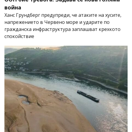
война
Ханс Грундберг предупреди, че атаките на хусите,
напрежението в Червено море и ударите по
гражданска инфраструктура заплашват крехкото
спокойствие