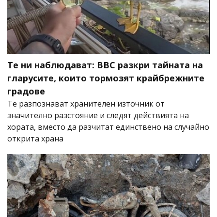
Те ни наблюдават: BBC разкри тайната на
гларусите, които тормозят крайбрежните
градове
Те разпознават хранителен източник от
значително разстояние и следят действията на
хората, вместо да разчитат единствено на случайно
открита храна