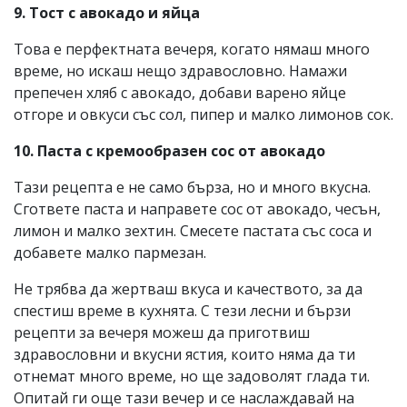
9. Тост с авокадо и яйца
Това е перфектната вечеря, когато нямаш много
време, но искаш нещо здравословно. Намажи
препечен хляб с авокадо, добави варено яйце
отгоре и овкуси със сол, пипер и малко лимонов сок.
10. Паста с кремообразен сос от авокадо
Тази рецепта е не само бърза, но и много вкусна.
Сгответе паста и направете сос от авокадо, чесън,
лимон и малко зехтин. Смесете пастата със соса и
добавете малко пармезан.
Не трябва да жертваш вкуса и качеството, за да
спестиш време в кухнята. С тези лесни и бързи
рецепти за вечеря можеш да приготвиш
здравословни и вкусни ястия, които няма да ти
отнемат много време, но ще задоволят глада ти.
Опитай ги още тази вечер и се наслаждавай на