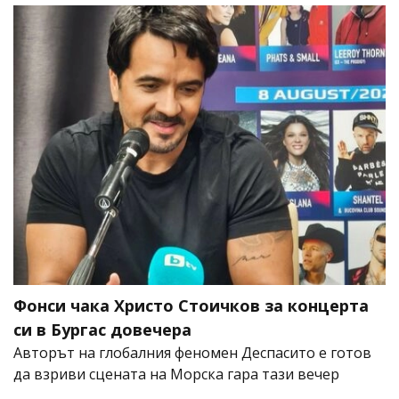
Фонси чака Христо Стоичков за концерта
си в Бургас довечера
Авторът на глобалния феномен Деспасито е готов
да взриви сцената на Морска гара тази вечер