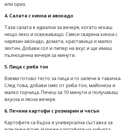
или ориз.
4. Салата с киноа и авокадо
Тази салата е идеална за вечеря, когато искаш
нещо леко и освежаващо. Смеси сварена киноа с
нарязан авокадо, домати, краставица и малко
зехтин. Добави сол и пипер на вкус и ще имаш
пълноценна вечеря за минути.
5. Пица с риба тон
Вземи готово тесто за пица и го запечи в тавичка.
След това, добави смес от риба тон, майонеза и
малко горчица. Печеш за 10 минути и получаваш
вкусна и лесна вечеря.
6. Печени картофи с розмарин и чесън
Картофите са бърза и универсална съставка за
всякакви ястия. Нарежи картофите на кубчета,