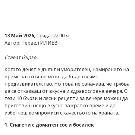
Коментарите
под
статиите
се
въвеждат
от
13 Май 2026
, Сряда, 22:00 ч.
читателите
Автор: Тервел ИЛИЕВ
и
редакцията
не
Стават бързо
носи
отговорност
Когато денят е дълъг и уморителен, намирането на
за
време за готвене може да бъде голямо
тях!
Ако
предизвикателство. Но това не означава, че трябва
откриете
да се отказваш от вкусна и здравословна вечеря. С
обиден
тези 10 бързи и лесни рецепти за вечеря можеш да
за
вас
приготвиш нещо вкусно за кратко време и да
коментар,
избегнеш компромиси с качеството на храната.
моля
сигнализирайте
1. Спагети с доматен сос и босилек
ни!