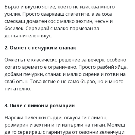
Бързо и вкусно ястие, което не изисква много
усилия. Просто сваряваш спагетите, а за соса
смесваш доматен сос с малко зехтин, чесън и
босилек. Сервирай с малко пармезан за
допълнителен вкус.
2. Омлет с печурки и спанак
Омлетът е класическо решение за вечеря, особено
когато времето е ограничено. Просто разбий яйца,
добави печурки, спанак и малко сирене и готви на
слаб огън. Това ястие е не само бързо, но и много
питателно.
3. Пиле с лимон и розмарин
Нарежи пилешки гърди, овкуси ги с лимон,
розмарин и зехтин и ги изпържи на тиган. Можеш
да го сервираш с гарнитура от сезонни зеленчуци