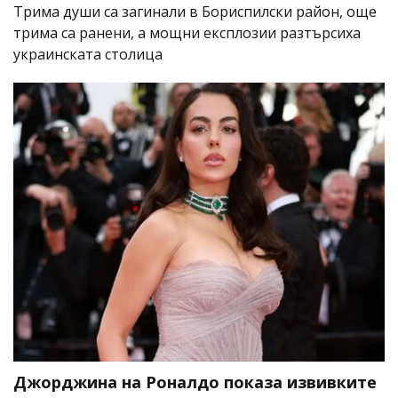
Трима души са загинали в Бориспилски район, още
трима са ранени, а мощни експлозии разтърсиха
украинската столица
Джорджина на Роналдо показа извивките