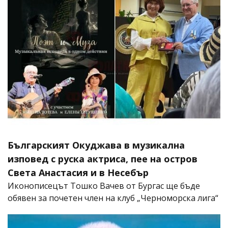
Българският Окуджава в музикална
изповед с руска актриса, пее на остров
Света Анастасия и в Несебър
Иконописецът Тошко Вачев от Бургас ще бъде
обявен за почетен член на клуб „Черноморска лига“