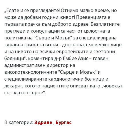
„Елате и се прегледайте! Отнема малко време, но
може да добави години живот! Превенцията е
първата крачка към доброто здраве. Безплатните
прегледи и консултации са част от цялостната
политика на "Сърце и Мозък" за специализирана
здравна грижа за всеки - достъпна, с човешко лице
и на нивото на всички европейските и световни
болници“, коментира д-р Ембие Азис – главен
административен директор на
високотехнологичните "Сърце и Мозък" и
специализираните кардиологични болници и
лекарят, когото пациентите описват като „човекът
със златно сърце“.
В категории:
Здраве
,
Бургас