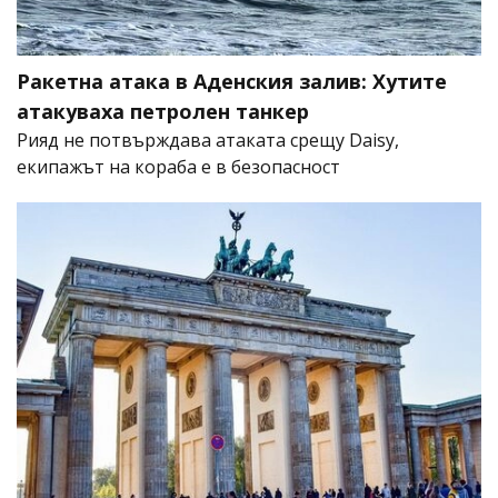
Ракетна атака в Аденския залив: Хутите
атакуваха петролен танкер
Рияд не потвърждава атаката срещу Daisy,
екипажът на кораба е в безопасност