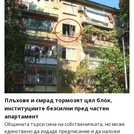
Плъхове и смрад тормозят цял блок,
институциите безсилни пред частен
апартамент
Общината търси сина на собственичката, но може
единствено да издаде предписание и да наложи