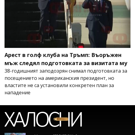
Арест в голф клуба на Тръмп: Въоръжен
мъж следял подготовката за визитата му
38-годишният заподозрян снимал подготовката за
посещението на американския президент, но
властите не са установили конкретен план за
нападение