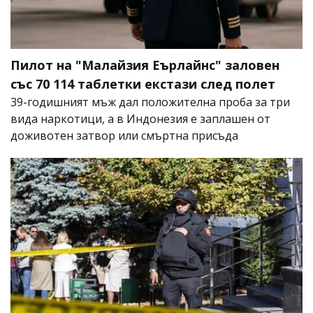
Пилот на "Малайзия Еърлайнс" заловен
със 70 114 таблетки екстази след полет
39-годишният мъж дал положителна проба за три
вида наркотици, а в Индонезия е заплашен от
доживотен затвор или смъртна присъда