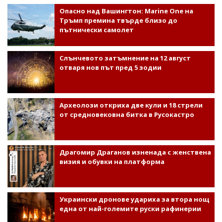
Опасно над Вашингтон: Marine One на
Тръмп премина твърде близо до
пътнически самолет
Слънчевото затъмнение на 12 август
отваря нов път пред 5 зодии
Археолози откриха две кули и 18 стрели
от средновековна битка в Русокастро
Драгомир Драганов изненада с женствена
визия и обувки на платформа
Украински дронове удариха за втора нощ
една от най-големите руски рафинерии