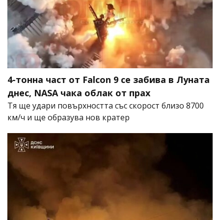
4-тонна част от Falcon 9 се забива в Луната
днес, NASA чака облак от прах
Тя ще удари повърхността със скорост близо 8700
км/ч и ще образува нов кратер