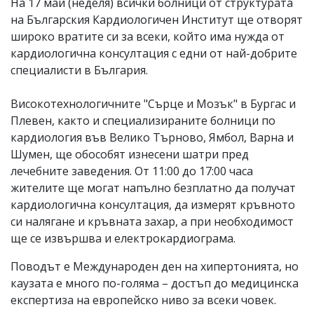
На 17 май (неделя) всички болници от структурата
на Българския Кардиологичен Институт ще отворят
широко вратите си за всеки, който има нужда от
кардиологична консултация с едни от най-добрите
специалисти в България.
Високотехнологичните "Сърце и Мозък" в Бургас и
Плевен, както и специализираните болници по
кардиология във Велико Търново, Ямбол, Варна и
Шумен, ще обособят изнесени шатри пред
лечебните заведения. От 11:00 до 17:00 часа
жителите ще могат напълно безплатно да получат
кардиологична консултация, да измерят кръвното
си налягане и кръвната захар, а при необходимост
ще се извършва и електрокардиограма.
Поводът е Международен ден на хипертонията, но
каузата е много по-голяма – достъп до медицинска
експертиза на европейско ниво за всеки човек.