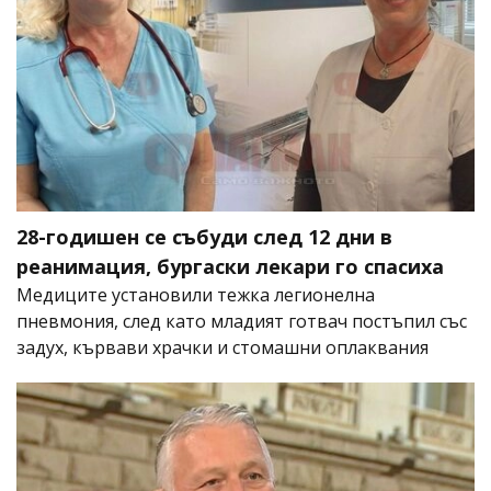
28-годишен се събуди след 12 дни в
реанимация, бургаски лекари го спасиха
Медиците установили тежка легионелна
пневмония, след като младият готвач постъпил със
задух, кървави храчки и стомашни оплаквания