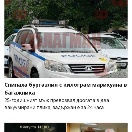
Спипаха бургазлия с килограм марихуана в
багажника
25-годишният мъж превозвал дрогата в два
вакуумирани плика, задържан е за 24 часа