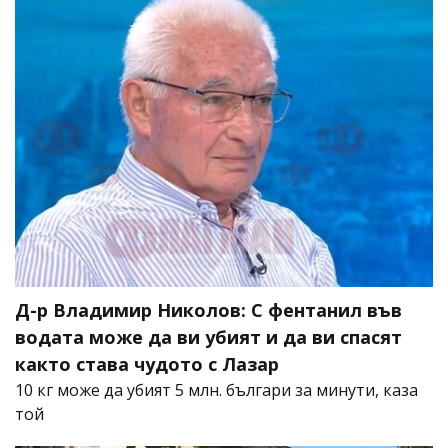
Д-р Владимир Николов: С фентанил във
водата може да ви убият и да ви спасят
както става чудото с Лазар
10 кг може да убият 5 млн. българи за минути, каза
той