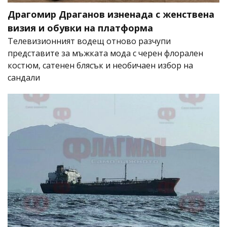
Драгомир Драганов изненада с женствена
визия и обувки на платформа
Телевизионният водещ отново разчупи
представите за мъжката мода с черен флорален
костюм, сатенен блясък и необичаен избор на
сандали