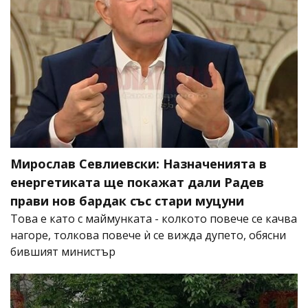
Мирослав Севлиевски: Назначенията в
енергетиката ще покажат дали Радев
прави нов бардак със стари муцуни
Това е като с маймунката - колкото повече се качва
нагоре, толкова повече ѝ се вижда дупето, обясни
бившият министър