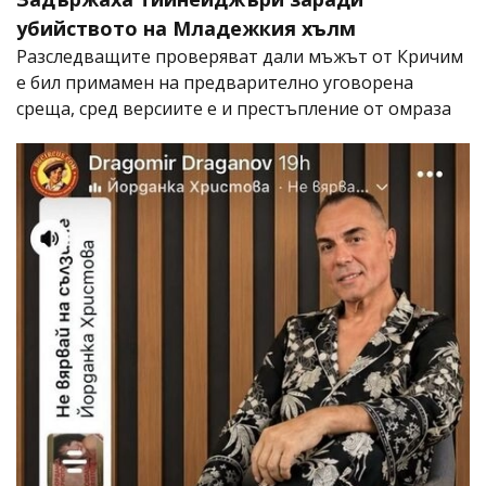
убийството на Младежкия хълм
Разследващите проверяват дали мъжът от Кричим
е бил примамен на предварително уговорена
среща, сред версиите е и престъпление от омраза