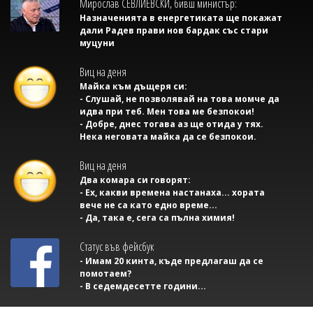
Мирослав СЕВЛИЕВСКИ, бивш министър:
Назначенията в енергетиката ще покажат
дали Радев прави нов бардак със стари
муцуни
Виц на деня
Майка към дъщеря си:
- Слушай, не позволявай на това момче да
идва при теб. Мен това ме безпокои!
- Добре, днес тогава аз ще отида у тях.
Нека неговата майка да се безпокои.
Виц на деня
Два комара си говорят:
- Ех, какви времена настанаха... хората
вече не са като едно време...
- Да, така е, сега са пълна химия!
Статус във фейсбук
- Имам 20 кинта, къде предлагаш да се
помотаем?
- В седемдесетте години...