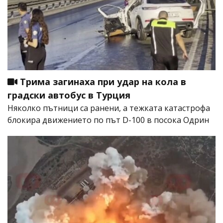
Трима загинаха при удар на кола в
градски автобус в Турция
Няколко пътници са ранени, а тежката катастрофа
блокира движението по път D-100 в посока Одрин