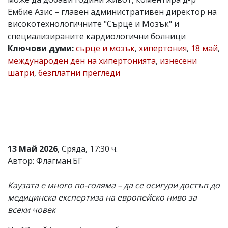
Ембие Азис – главен административен директор на
Коментарите
под
високотехнологичните "Сърце и Мозък" и
статиите
специализираните кардиологични болници
се
Ключови думи:
сърце и мозък
,
хипертония
,
18 май
,
въвеждат
от
международен ден на хипертонията
,
изнесени
читателите
шатри
,
безплатни прегледи
и
редакцията
не
носи
отговорност
за
тях!
Ако
13 Май 2026
, Сряда, 17:30 ч.
откриете
обиден
Автор: Флагман.БГ
за
вас
Каузата е много по-голяма – да се осигури достъп до
коментар,
моля
медицинска експертиза на европейско ниво за
сигнализирайте
всеки човек
ни!