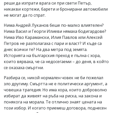
реши да изпрати врага си при свети Петър,
никакви кортежи, барети и бронирани автомобили
не могат да го спрат.
Нима Андрей Луканов беше по-малко влиятелен?
Нима Васил и Георги Илиеви нямаха бодигардове?
Нима Иво Карамански, Илия Павлов или Алексей
Петров не разполагаха с пари и власт? И къде са
днес всички те? На два метра под земята.
Историята на българския преход е пълна с хора,
които вярваха, че са недосегаеми – до деня, в който
се оказаха смъртни.
Разбира се, никой нормален човек не би пожелал
зло другиму. Смъртта не е политически аргумент, а
човешка трагедия. Но има хора, които доброволно
избират да живеят на ръба на риска, на закона и
понякога на морала. Те отлично знаят цената на
този избор. И когато приемеш договора, поднесен