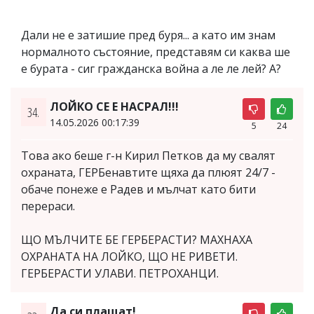
Дали не е затишие пред буря... а като им знам
нормалното състояние, представям си каква ше
е бурата - сиг гражданска война а ле ле лей? А?
ЛОЙКО СЕ Е НАСРАЛ!!!
34.
14.05.2026 00:17:39
5
24
Това ако беше г-н Кирил Петков да му свалят
охраната, ГЕРБенавтите щяха да плюят 24/7 -
обаче понеже е Радев и мълчат като бити
перераси.
ЩО МЪЛЧИТЕ БЕ ГЕРБЕРАСТИ? МАХНАХА
ОХРАНАТА НА ЛОЙКО, ЩО НЕ РИВЕТИ.
ГЕРБЕРАСТИ УЛАВИ. ПЕТРОХАНЦИ.
Да си плащат!