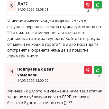
До37
45.
14.05.2026 13:08:51
2
7
И икономически ход ,ти видя ли, колко е
струвала охраната за една година ,умножина по
20 и виж ,колко милиони са източва и от
данъкоплатците за глупости."Който се страхува
от мечки не ходи в гората " ,а и ако искат да те
отстранят и охраната няма да ти помогне
,примери много.
Подправка с цвят
44.
хамелеон
1
10
14.05.2026 13:00:25
Минчев - с цялото ми уважение -ама тази статия
защо не я публикува когато ГЕРП колиха и
бесеха в Бургас--а точно сега ))) ??