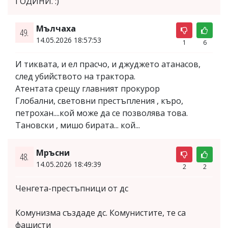
ГОДИНИ. :)
Мълчаха
49.
14.05.2026 18:57:53
1
6
И тиквата, и ел прасчо, и джуджето атанасов,
след убийството на трактора.
Атентата срещу главният прокурор
Глобални, световни престъпления , къро,
петрохан....кой може да се позволява това.
Тановски , мишо бирата... кой...
Мръсни
48.
14.05.2026 18:49:39
2
2
Ченгета-престъпници от дс
Комунизма създаде дс. Комунистите, те са
фашисти