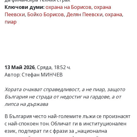
Ключови думи:
охрана на Борисов
,
охрана
Коментарите
под
Пеевски
,
Бойко Борисов
,
Делян Пеевски
,
охрана
,
статиите
пиар
се
въвеждат
от
читателите
и
редакцията
не
носи
13 Май 2026
, Сряда, 18:52 ч.
отговорност
за
Автор: Стефан МИНЧЕВ
тях!
Ако
Хората очакват справедливост, а не пиар, защото
откриете
обиден
България не страда от недостиг на гардове, а от
за
липса на държава
вас
коментар,
В България често най-големите лъжи се произнасят
моля
сигнализирайте
с най-спокоен тон. Обличат ги в институционален
ни!
език, подпират ги с фрази за „национална