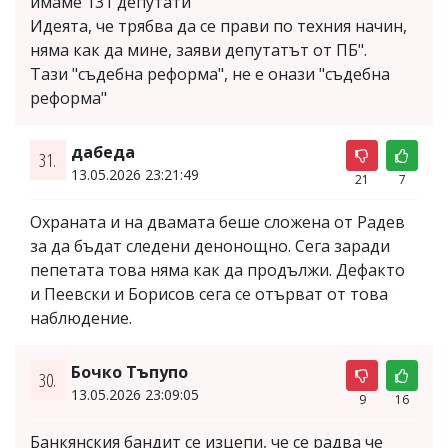
имаме 131 депутати
Идеята, че трябва да се прави по техния начин,
няма как да мине, заяви депутатът от ПБ".
Тази "съдебна реформа", не е онази "съдебна
реформа"
дабеда
31.
13.05.2026 23:21:49
21
7
Охраната и на двамата беше сложена от Радев
за да бъдат следени денонощно. Сега заради
пепетата това няма как да продължи. Дефакто
и Пеевски и Борисов сега се отърват от това
наблюдение.
Бочко Тъпупо
30.
13.05.2026 23:09:05
9
16
Банкянския бандит се изцепи, че се радва че