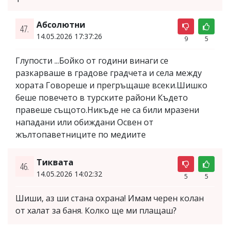
Абсолютни
47.
14.05.2026 17:37:26
9
5
Глупости ...Бойко от години винаги се
разкарваше в градове градчета и села между
хората Говореше и прегръщаше всеки.Шишко
беше повечето в турските райони Където
правеше същото.Никъде не са били мразени
нападани или обиждани Освен от
жълтопаветниците по медиите
Тиквата
46.
14.05.2026 14:02:32
5
5
Шиши, аз ши стана охрана! Имам черен колан
от халат за баня. Колко ще ми плащаш?