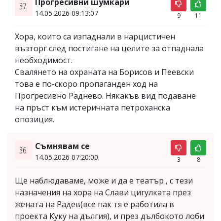
Прогресивни шумкари
37.
14.05.2026 09:13:07
9
11
Хора, които са изпаднали в нарцистичен
възторг след постигане на целите за отпаднала
необходимост.
Свалянето на охраната на Борисов и Пеевски
това е по-скоро пропаганден ход на
Прогресивно Раднево. Някакъв вид подаване
на пръст към истеричната петроханска
опозиция.
Съмнявам се
36.
14.05.2026 07:20:00
3
8
Ще наблюдаваме, може и да е театър , с тези
назначения на хора на Слави цигулката през
жената на Радев(все пак тя е работила в
проекта Куку на дългия), и през дълбокото лоби