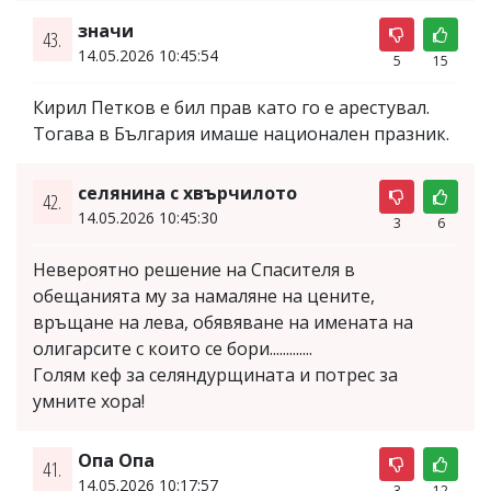
значи
43.
14.05.2026 10:45:54
5
15
Кирил Петков е бил прав като го е арестувал.
Тогава в България имаше национален празник.
селянина с хвърчилото
42.
14.05.2026 10:45:30
3
6
Невероятно решение на Спасителя в
обещанията му за намаляне на цените,
връщане на лева, обявяване на имената на
олигарсите с които се бори.............
Голям кеф за селяндурщината и потрес за
умните хора!
Опа Опа
41.
14.05.2026 10:17:57
3
12