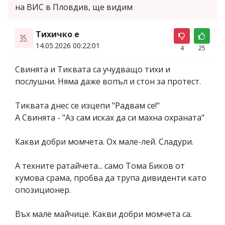
на ВИС в Пловдив, ще видим
Тихичко е
35.
14.05.2026 00:22:01
4
25
Свинята и Тиквата са учудващо тихи и
послушни. Няма даже вопъл и стон за протест.
Тиквата днес се изцепи "Радвам се!"
А Свинята - "Аз сам исках да си махна охраната"
Какви добри момчета. Ох мале-лей. Сладури.
А техните ратайчета... само Тома Биков от
кумова срама, пробва да трупа дивиденти като
опозиционер.
Въх мале майчице. Какви добри момчета са.