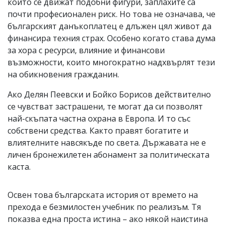
който се движат подобни фигури, заплахите са
почти професионален риск. Но това не означава, че
българският данъкоплатец е длъжен цял живот да
финансира техния страх. Особено когато става дума
за хора с ресурси, влияние и финансови
възможности, които многократно надхвърлят тези
на обикновения гражданин.
Ако Делян Пеевски и Бойко Борисов действително
се чувстват застрашени, те могат да си позволят
най-скъпата частна охрана в Европа. И то със
собствени средства. Както правят богатите и
влиятелните навсякъде по света. Държавата не е
личен бронежилетен абонамент за политическата
каста.
Освен това българската история от времето на
прехода е безмилостен учебник по реализъм. Тя
показва една проста истина – ако някой наистина