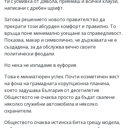
ти с усмивка от Дявола, приемаш и всички клаузи,
написани с дребен шрифт.
Затова решението новото правителство да
прекрати този абсурден комфорт е правилно. То
връща поне минимално усещане за справедливост.
Показва, макар и символично, че държавата не е
създадена, за да обслужва вечно своите
политически феодали.
Но нека не изпадаме в еуфория.
Това е миниатюрен успех. Почти козметичен жест
на фона на грамадната корупционна планина,
която задушава България от десетилетия.
Обществото не очаква просто да бъдат свалени
няколко служебни автомобила и няколко
охранители.
Обществото очаква истинска битка срещу модела,