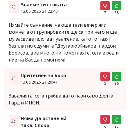
Знаеме си стоката
25.
13.05.2026 21:22:40
7
38
Нямайте съмнение, че още тази вечер яки
момчета от групировките ще са при него и ще
му засвидетелстват уважение, като го пазят
безплатно с думите "Другарю Живков, пардон
Борисов, вие много ни помогнахте, сега е ред и
ние на Вас да помогнем!"
Притеснен за Боко
24.
13.05.2026 21:20:41
5
36
Завалията, сега трябва да го пази само Делта
Гард и ИПОН.
Няма да остане ей
23.
така. Споко.
6
35