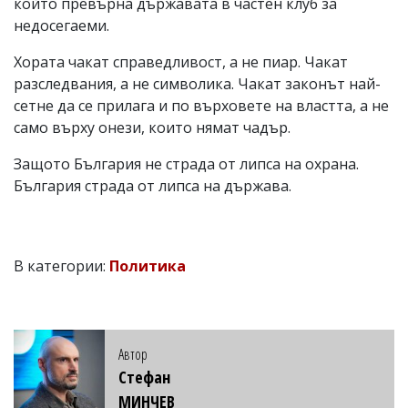
който превърна държавата в частен клуб за
недосегаеми.
Хората чакат справедливост, а не пиар. Чакат
разследвания, а не символика. Чакат законът най-
сетне да се прилага и по върховете на властта, а не
само върху онези, които нямат чадър.
Защото България не страда от липса на охрана.
България страда от липса на държава.
В категории:
Политика
Автор
Стефан
МИНЧЕВ