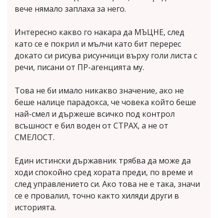
вече нямало заплаха за него.
Интересно какво го накара да МЪЦНЕ, след
като се е покрил и мълчи като бит перерес
докато си рисува рисунчици върху голи листа с
речи, писани от ПР-агенцията му.
Това не би имало никакво значение, ако не
беше налице парадокса, че човека който беше
най-смел и държеше всичко под контрол
всъшност е бил воден от СТРАХ, а не от
СМЕЛОСТ.
Един истински държавник трябва да може да
ходи спокойно сред хората преди, по време и
след управлението си. Ако това не е така, значи
се е провалил, точно както хиляди други в
историята.