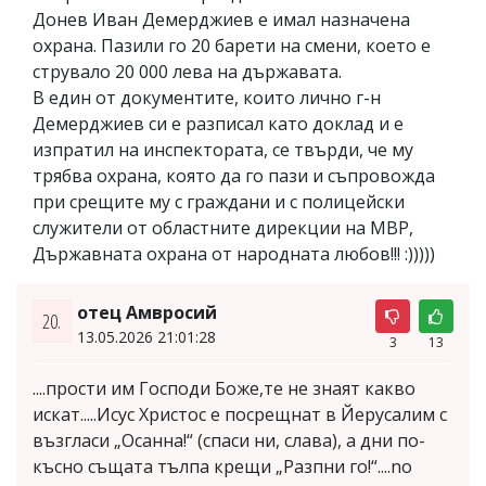
Донев Иван Демерджиев е имал назначена
охрана. Пазили го 20 барети на смени, което е
струвало 20 000 лева на държавата.
B един от документите, които лично г-н
Демерджиев си е разписал като доклад и е
изпратил на инспектората, се твърди, че му
трябва охрана, която да го пази и съпровожда
при срещите му с граждани и с полицейски
служители от областните дирекции на МВР,
Държавната охрана от народната любов!!! :)))))
отец Амвросий
20.
13.05.2026 21:01:28
3
13
....прости им Господи Боже,те не знаят какво
искат.....Исус Христос е посрещнат в Йерусалим с
възгласи „Осанна!“ (спаси ни, слава), а дни по-
късно същата тълпа крещи „Разпни го!“....no