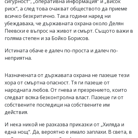
сигурност“, „оперативна информация“ и „висок
риск“, а след това очакват обществото да приеме
всичко безкритично. Така години наред ни
убеждаваха, че държавната охрана около Делян
Пеевски е въпрос на живот и смърт. Същото важи в
голяма степен и за Бойко Борисов.
Истината обаче е далеч по-проста и далеч по-
неприятна.
Назначената от държавата охрана не пазеше тези
хора от смъртна опасност. Тя ги пазеше от
народната любов. От гнева и презрението, които
следват всяка безконтролна власт. Пазеше ги от
собствените последици на собствените им
действия.
И нека никой не разказва приказки от „Хиляда и
една нощ“. Да, вероятно е имало заплахи. В света, в