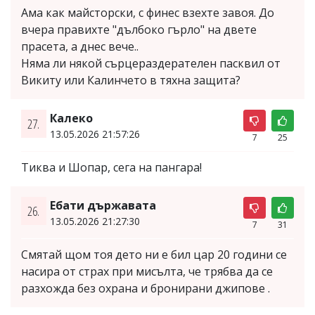
Ама как майсторски, с финес взехте завоя. До
вчера правихте "дълбоко гърло" на двете
прасета, а днес вече..
Няма ли някой сърцераздерателен пасквил от
Викиту или Калинчето в тяхна защита?
Калеко
27.
13.05.2026 21:57:26
7
25
Тиква и Шопар, сега на пангара!
Ебати държавата
26.
13.05.2026 21:27:30
7
31
Смятай щом тоя дето ни е бил цар 20 години се
насира от страх при мисълта, че трябва да се
разхожда без охрана и бронирани джипове .