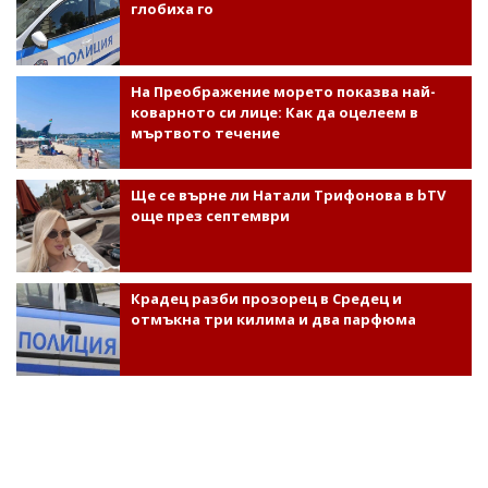
глобиха го
На Преображение морето показва най-
коварното си лице: Как да оцелеем в
мъртвото течение
Ще се върне ли Натали Трифонова в bTV
още през септември
Крадец разби прозорец в Средец и
отмъкна три килима и два парфюма