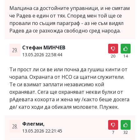
Малцина са достойните управници, и не смятам
че Радев е един от тях. Според мен той ще се
провали по същия параграф - аз не съм видял
Радев да се разхожда свободно сред народа.
Стефан МИНЧЕВ
29.
13.05.2026 22:58:44
20
14
Ти прост ли си ве или почна да гушиш кинти от
чорапа. Охраната от НСО са щатни служители.
Те си взимат заплати независимо кой
охраняват. Сега ще охраняват некви булки от
рАдевата кохорта и жена му /както беше досега
де/ като ходи да обикаля моловете. Плужек.
Флегми,
28.
13.05.2026 22:21:45
7
32