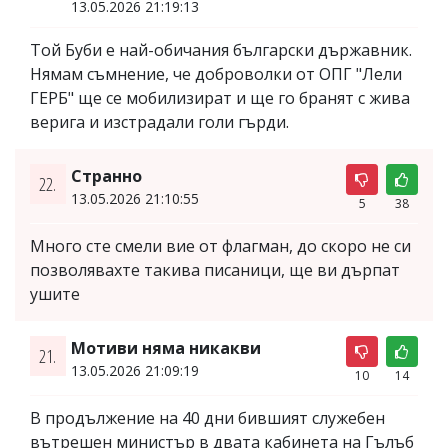
13.05.2026 21:19:13
Той Буби е най-обичания български държавник.
Нямам съмнение, че доброволки от ОПГ "Лели
ГЕРБ" ще се мобилизират и ще го бранят с жива
верига и изстрадали голи гърди.
Странно
22.
13.05.2026 21:10:55
5
38
Много сте смели вие от флагман, до скоро не си
позволявахте такива писаници, ще ви дърпат
ушите
Мотиви няма никакви
21.
13.05.2026 21:09:19
10
14
В продължение на 40 дни бившият служебен
вътрешен министър в двата кабинета на Гълъб