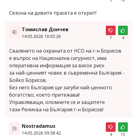
Сезона на дивите прасета е открит!
Томислав Дончев
40.
14.05.2026 10:05:26
7
4
Свалянето на охраната от НСО на г-н Борисов
е въпрос на Национална сигурност, има
оперативна информация за висок риск
за най-ценният човек в съвременна България -
Бойко Борисов.
Без него България ще загуби най-ценното
богатство, което притежава!
Управляващи, опомнете се и защитете
тази Реликва на България г-н Борисов!
Nostradamus
39.
14.05.2026 09:58:42
4
15