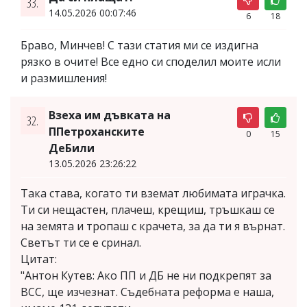
33.
14.05.2026 00:07:46
6
18
Браво, Минчев! С тази статия ми се издигна
рязко в очите! Все едно си споделил моите исли
и размишления!
Взеха им дъвката на
32.
ППетроханските
0
15
ДеБили
13.05.2026 23:26:22
Така става, когато ти вземат любимата играчка.
Ти си нещастен, плачеш, крещиш, тръшкаш се
на земята и тропаш с крачета, за да ти я върнат.
Светът ти се е сринал.
Цитат:
"Антон Кутев: Ако ПП и ДБ не ни подкрепят за
ВСС, ще изчезнат. Съдебната реформа е наша,