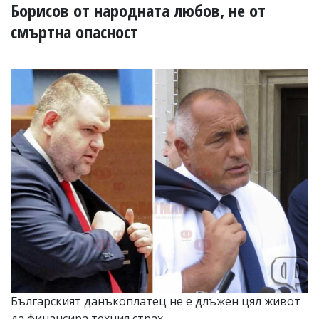
УКРАЙНА
Борисов от народната любов, не от
СПОРТ
смъртна опасност
РАЗСЛЕДВАНЕ
БИЗНЕС
ЮГ
Управители:
Веселин
Василев,
email:
v.vasilev@flagman.bg
Катя
Касабова,
еmail:
k.kassabova@flagman.bg
Главен
редактор:
Иван
Колев,
email:
Българският данъкоплатец не е длъжен цял живот
office@flagman.bg
да финансира техния страх