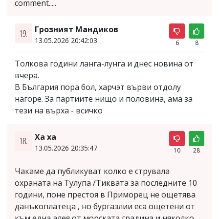
comment.....
Грозният Мандиков
19.
13.05.2026 20:42:03
6
8
Толкова години ланга-лунга и днес новина от
вчера.
В България пора бол, харчэт върви отдолу
нагоре. За партиите нищо и половина, ама за
тези на върха - всичко
Ха ха
18.
13.05.2026 20:35:47
10
28
Чакаме да публикуват колко е струвала
охраната на Тулупа /Тиквата за последните 10
години, поне престоя в Приморец не ощетява
данъкоплатеца , но бургазлии еса ощетени от
към една алея от морската градина и няколко