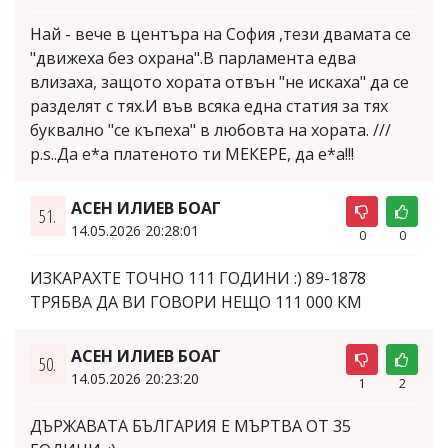
Най - вече в центъра на София ,тези двамата се
"движеха без охрана".В парламента едва
влизаха, защото хората отвън "не искаха" да се
разделят с тях.И във всяка една статия за тях
буквално "се къпеха" в любовта на хората. ///
p.s..Да е*а платеното ти МЕКЕРЕ, да е*а!!!
АСЕН ИЛИЕВ БОАГ
51.
14.05.2026 20:28:01
0
0
ИЗКАРАХТЕ ТОЧНО 111 ГОДИНИ :) 89-1878
ТРЯБВА ДА ВИ ГОВОРИ НЕЩО 111 000 КМ
АСЕН ИЛИЕВ БОАГ
50.
14.05.2026 20:23:20
1
2
ДЪРЖАВАТА БЪЛГАРИЯ Е МЪРТВА ОТ 35