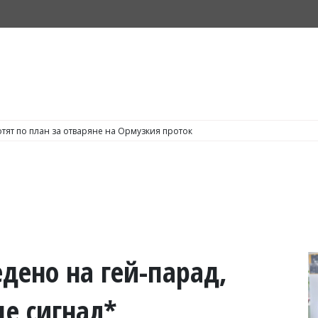
тят по план за отваряне на Ормузкия проток
едено на гей-парад,
е сигнал*