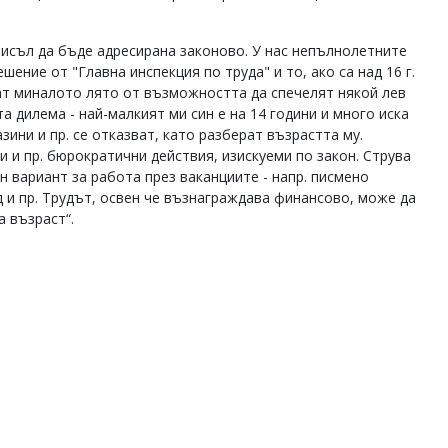
мисъл да бъде адресирана законово. У нас непълнолетните
ение от "Главна инспекция по труда" и то, ако са над 16 г.
ат миналото лято от възможността да спечелят някой лев
а дилема - най-малкият ми син е на 14 години и много иска
зини и пр. се отказват, като разберат възрастта му.
и и пр. бюрократични действия, изискуеми по закон. Струва
 вариант за работа през ваканциите - напр. писмено
д и пр. Трудът, освен че възнаграждава финансово, може да
 възраст“.