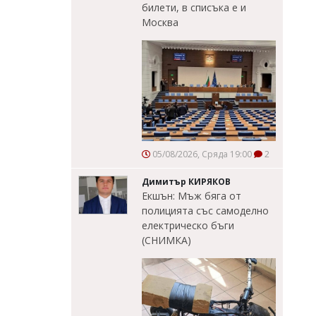
билети, в списъка е и
Москва
05/08/2026, Сряда 19:00
2
Димитър КИРЯКОВ
Екшън: Мъж бяга от
полицията със самоделно
електрическо бъги
(СНИМКА)