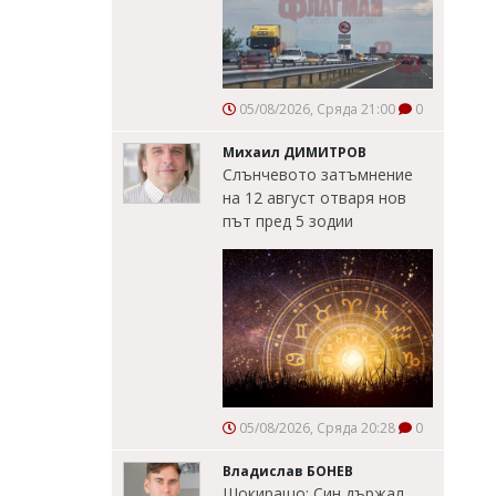
05/08/2026, Сряда 21:00
0
Михаил ДИМИТРОВ
Слънчевото затъмнение
на 12 август отваря нов
път пред 5 зодии
05/08/2026, Сряда 20:28
0
Владислав БОНЕВ
Шокиращо: Син държал