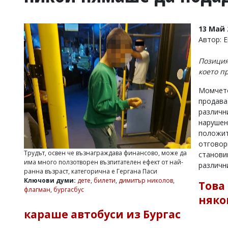
УКРАЙНА
СПОРТ
13 Май 
РАЗСЛЕДВАНЕ
Автор: 
БИЗНЕС
Позиция
ЮГ
което п
Момчето
Управители:
продава
Веселин
Василев,
различн
email:
нарушен
v.vasilev@flagman.bg
положит
Катя
отговор
Касабова,
Трудът, освен че възнаграждава финансово, може да
станови
еmail:
k.kassabova@flagman.bg
има много ползотворен възпитателен ефект от най-
различн
ранна възраст, категорична е Гергана Паси
Главен
Ключови думи:
дете
,
билети
,
димитър николов
,
Това
редактор:
флагман
,
бургасбус
Иван
няко
Колев,
email:
караше автобуси из Бургас
office@flagman.bg