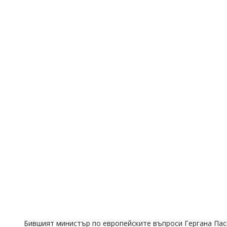
Бившият министър по европейските въпроси Гергана Паси