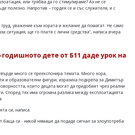
плоатация, или трябва да го стимулираме? Аз не се
де полезно. Напротив – гордея се и със служителя, и с
 труд, уважение към хората и желание да помагат. Не само
зи ситуация, ще го платя с лични средства“, написа вчера
-годишното дете от Б11 даде урок на
твърде много се преекспонира темата. Много хора,
ти и образователни фигури, изразиха подкрепа за Димитър
говорността, които децата могат да придобият чрез реални
ти. Според тях има огромна разлика между експлоатацията
а.
та си, написа:
т баща си - никой нямаше да подаде сигнал за злоупотреба