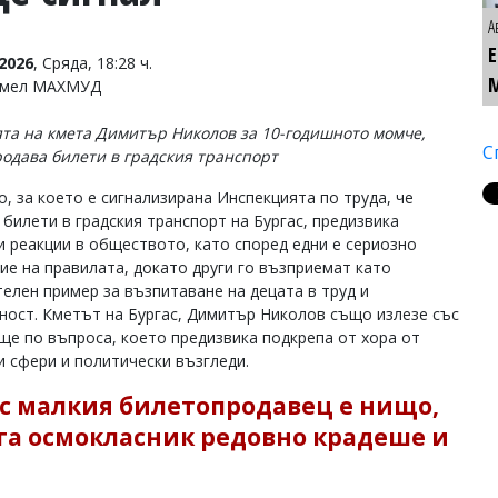
А
2026
, Сряда, 18:28 ч.
Емел МАХМУД
та на кмета Димитър Николов за 10-годишното момче,
С
родава билети в градския транспорт
, за което е сигнализирана Инспекцията по труда, че
 билети в градския транспорт на Бургас, предизвика
и реакции в обществото, като според едни е сериозно
ие на правилата, докато други го възприемат като
елен пример за възпитаване на децата в труд и
ност. Кметът на Бургас, Димитър Николов също излезе със
ще по въпроса, което предизвика подкрепа от хора от
и сфери и политически възгледи.
 с малкия билетопродавец е нищо,
га осмокласник редовно крадеше и