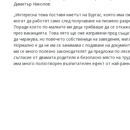
Димитър Николов:
„Интересна тема поставя кметът на Бургас, която има с
могат да работят само след получаване на писмено разреш
Поради което по-малките ми деца трябваше да се откаж
през ваканцията. Това лято ще сме изправени пред същат
да чиракува, но повечето собственици на заведения, мага
Нормално е да не им се занимава с подаване на документ
ми се много полезно законодателят да предложи по-лесен
съгласие от двамата родители и безопасно място на тру
има много ползотворен възпитателен ефект от най-ранна