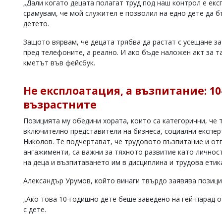
„Дали когато децата полагат труд под наш контрол е екс
Коментарите
срамувам, че мой служител е позволил на едно дете да бъ
под
детето.
статиите
се
Защото вярвам, че децата трябва да растат с усещане за
въвеждат
пред телефоните, а реално. И ако бъде наложен акт за та
от
кметът във фейсбук.
читателите
и
редакцията
Не експлоатация, а възпитание: 10
не
носи
възрастните
отговорност
за
Позицията му обедини хората, които са категорични, че 
тях!
включително представители на бизнеса, социални експер
Ако
Николов. Те подчертават, че трудовото възпитание и от
откриете
ангажименти, са важни за тяхното развитие като личнос
обиден
на деца и възпитаването им в дисциплина и трудова етик
за
вас
коментар,
Александър Урумов, който винаги твърдо заявява позиция
моля
сигнализирайте
„Ако това 10-годишно дете беше заведено на гей-парад о
ни!
с дете.