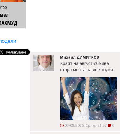
втор
Емел
МАХМУД
подели
Михаил ДИМИТРОВ
Краят на август сбъдва
стара мечта на две зодии
05/08/2026, Сряда 21:57
0