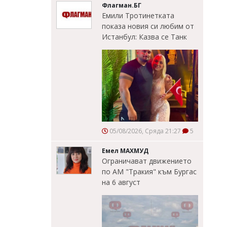
Флагман.БГ
Емили Тротинетката
показа новия си любим от
Истанбул: Казва се Танк
05/08/2026, Сряда 21:27
5
Емел МАХМУД
Ограничават движението
по АМ "Тракия" към Бургас
на 6 август