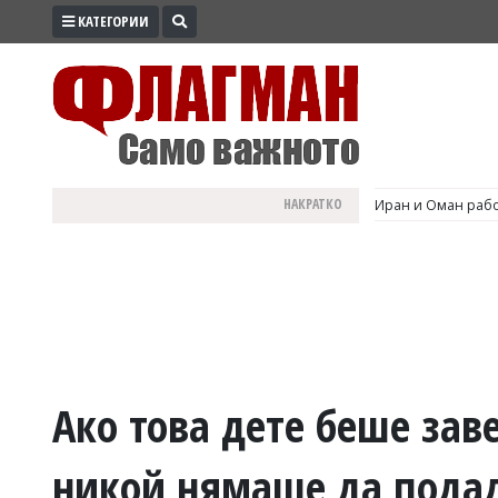
КАТЕГОРИИ
ПРОМО
ЗОНА
ИЗБОРИ
2026
ПРАКТИЧНО
НАКРАТКО
Иран и Оман рабо
КУЛТУРА
ЗДРАВЕ
ПОЛИТИКА
ОБЩИНИ
ОБЩЕСТВО
ЛАЙФСТАЙЛ
Ако това дете беше зав
ВОЙНАТА
никой нямаше да подад
В