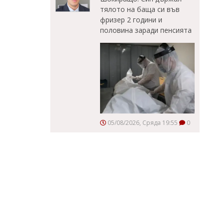
тялото на баща си във
фризер 2 години и
половина заради пенсията
05/08/2026, Сряда 19:55
0