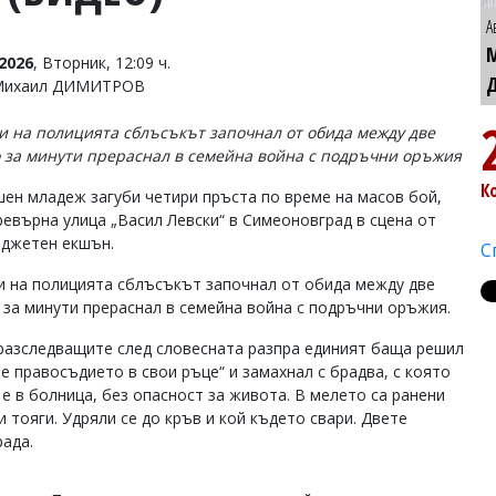
А
2026
, Вторник, 12:09 ч.
 Михаил ДИМИТРОВ
и на полицията сблъсъкът започнал от обида между две
о за минути прераснал в семейна война с подръчни оръжия
К
шен младеж загуби четири пръста по време на масов бой,
ревърна улица „Васил Левски“ в Симеоновград в сцена от
джетен екшън.
С
и на полицията сблъсъкът започнал от обида между две
о за минути прераснал в семейна война с подръчни оръжия.
разследващите след словесната разпра единият баща решил
ме правосъдието в свои ръце“ и замахнал с брадва, с която
е в болница, без опасност за живота. В мелето са ранени
 тояги. Удряли се до кръв и кой където свари. Двете
рада.