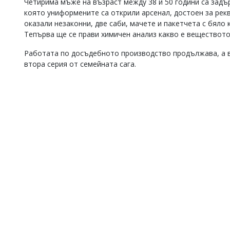
Четирима мъже на възраст между 38 и 50 години са задъ
Коментарите
която униформените са открили арсенал, достоен за рекв
под
оказали незаконни, две саби, мачете и пакетчета с бяло
статиите
Тепърва ще се прави химичен анализ какво е веществото 
се
въвеждат
Работата по досъдебното производство продължава, а в
от
втора серия от семейната сага.
читателите
и
редакцията
не
носи
отговорност
за
тях!
Ако
откриете
обиден
за
вас
коментар,
моля
сигнализирайте
ни!