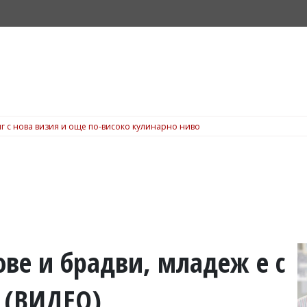
г с нова визия и още по-високо кулинарно ниво
ове и брадви, младеж е с
а (ВИДЕО)