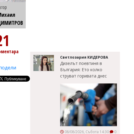
втор
Михаил
ДИМИТРОВ
21
оментара
Светлозария КИДЕРОВА
Дизелът поевтиня в
подели
България: Ето колко
струват горивата днес
08/08/2026, Събота 14:30
0