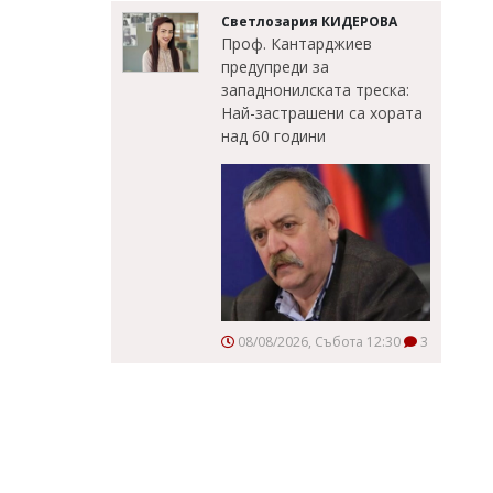
Светлозария КИДЕРОВА
Проф. Кантарджиев
предупреди за
западнонилската треска:
Най-застрашени са хората
над 60 години
08/08/2026, Събота 12:30
3