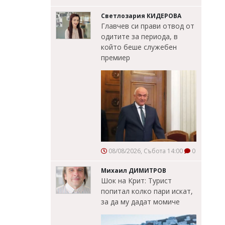
Светлозария КИДЕРОВА
Главчев си прави отвод от
одитите за периода, в
който беше служебен
премиер
08/08/2026, Събота 14:00
0
Михаил ДИМИТРОВ
Шок на Крит: Турист
попитал колко пари искат,
за да му дадат момиче