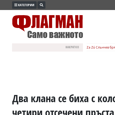
КАТЕГОРИИ
ПРОМО
ЗОНА
ИЗБОРИ
2026
ПРАКТИЧНО
НАКРАТКО
Za Zú Слънчев бря
КУЛТУРА
ЗДРАВЕ
ПОЛИТИКА
ОБЩИНИ
ОБЩЕСТВО
ЛАЙФСТАЙЛ
Два клана се биха с кол
ВОЙНАТА
четири отсечени пръст
В