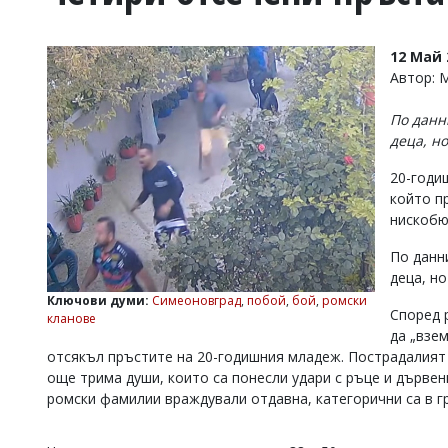
УКРАЙНА
СПОРТ
12 Май 
РАЗСЛЕДВАНЕ
Автор:
БИЗНЕС
По данн
ЮГ
деца, н
20-годи
Управители:
който п
Веселин
Василев,
нискобю
email:
v.vasilev@flagman.bg
По данн
Катя
деца, н
Касабова,
Ключови думи:
Симеоновград
,
побой
,
бой
,
ромски
еmail:
k.kassabova@flagman.bg
Според 
кланове
да „взе
Главен
отсякъл пръстите на 20-годишния младеж. Пострадалият 
редактор:
още трима души, които са понесли удари с ръце и дървени
Иван
Колев,
ромски фамилии враждували отдавна, категорични са в г
email:
office@flagman.bg