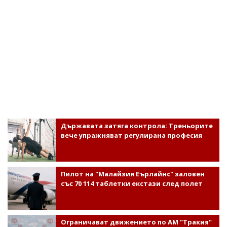
Държавата затяга контрола: Треньорите
вече упражняват регулирана професия
Пилот на "Малайзия Еърлайнс" заловен
със 70 114 таблетки екстази след полет
Ограничават движението по АМ "Тракия"