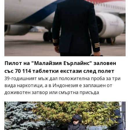
Пилот на "Малайзия Еърлайнс" заловен
със 70 114 таблетки екстази след полет
39-годишният мъж дал положителна проба за три
вида наркотици, а в Индонезия е заплашен от
доживотен затвор или смъртна присъда