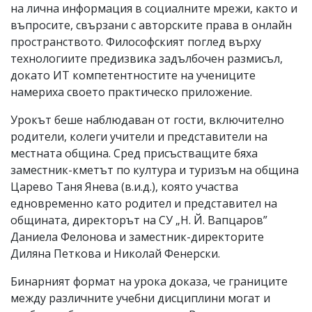
на лична информация в социалните мрежи, както и
въпросите, свързани с авторските права в онлайн
пространството. Философският поглед върху
технологиите предизвика задълбочен размисъл,
докато ИТ компетентностите на учениците
намериха своето практическо приложение.
Урокът беше наблюдаван от гости, включително
родители, колеги учители и представители на
местната община. Сред присъстващите бяха
заместник-кметът по култура и туризъм на община
Царево Таня Янева (в.и.д.), която участва
едновременно като родител и представител на
общината, директорът на СУ „Н. Й. Вапцаров”
Даниела Фелонова и заместник-директорите
Диляна Петкова и Николай Фенерски.
Бинарният формат на урока доказа, че границите
между различните учебни дисциплини могат и