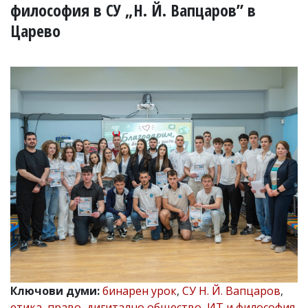
УКРАЙНА
философия в СУ „Н. Й. Вапцаров” в
СПОРТ
Царево
РАЗСЛЕДВАНЕ
БИЗНЕС
ЮГ
Управители:
Веселин
Василев,
email:
v.vasilev@flagman.bg
Катя
Касабова,
еmail:
k.kassabova@flagman.bg
Главен
редактор:
Иван
Колев,
email:
Ключови думи:
бинарен урок
,
СУ Н. Й. Вапцаров
,
office@flagman.bg
етика
,
право
,
дигитално общество
,
ИТ и философия
,