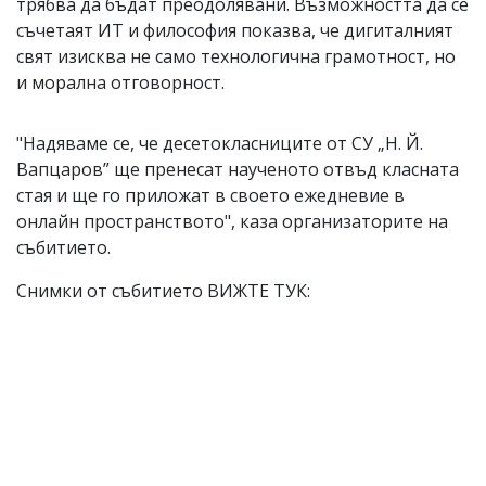
трябва да бъдат преодолявани. Възможността да се
съчетаят ИТ и философия показва, че дигиталният
свят изисква не само технологична грамотност, но
и морална отговорност.
"Надяваме се, че десетокласниците от СУ „Н. Й.
Вапцаров” ще пренесат наученото отвъд класната
стая и ще го приложат в своето ежедневие в
онлайн пространството", каза организаторите на
събитието.
Снимки от събитието ВИЖТЕ ТУК: