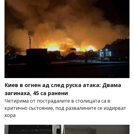
Киев в огнен ад след руска атака: Двама
загинаха, 45 са ранени
Четирима от пострадалите в столицата са в
критично състояние, под развалините се издирват
хора