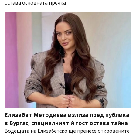
остава основната пречка
Елизабет Методиева излиза пред публика
в Бургас, специалният ѝ гост остава тайна
Водещата на Елизабетско ще пренесе откровените