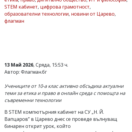
STEM кабинет
,
цифрова грамотност
,
Коментарите
под
образователни технологии
,
новини от Царево
,
статиите
флагман
се
въвеждат
от
читателите
и
редакцията
не
носи
13 Май 2026
, Сряда, 15:53 ч.
отговорност
за
Автор: Флагман.бг
тях!
Ако
Учениците от 10-а клас активно обсъдиха актуални
откриете
обиден
теми за етика и право в онлайн среда с помощта на
за
съвременни технологии
вас
коментар,
В STEM компютърния кабинет на СУ „Н. Й.
моля
сигнализирайте
Вапцаров” в Царево днес се проведе вълнуващ
ни!
бинарен открит урок, който