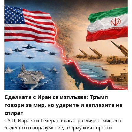
Сделката с Иран се изплъзва: Тръмп
говори за мир, но ударите и заплахите не
спират
САЩ, Израел и Техеран влагат различен смисъл в
бъдещото споразумение, а Ормузкият проток