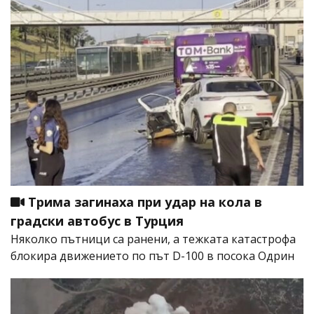
Трима загинаха при удар на кола в
градски автобус в Турция
Няколко пътници са ранени, а тежката катастрофа
блокира движението по път D-100 в посока Одрин