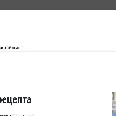
С по пушене на цигари
рецепта