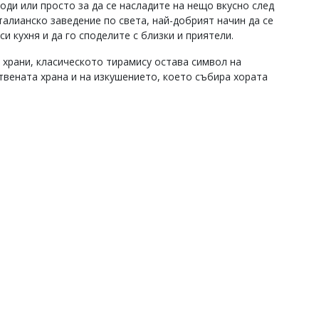
оди или просто за да се насладите на нещо вкусно след
талианско заведение по света, най-добрият начин да се
и кухня и да го споделите с близки и приятели.
 храни, класическото тирамису остава символ на
твената храна и на изкушението, което събира хората