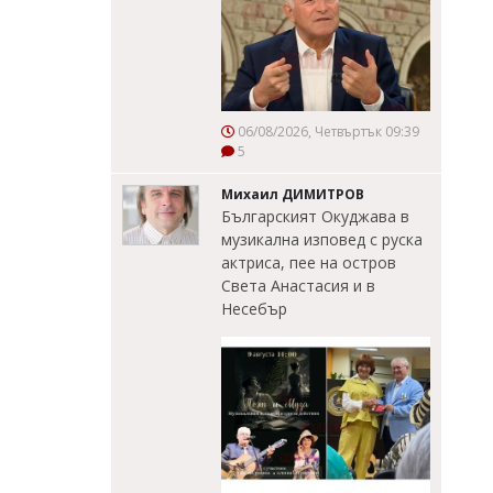
06/08/2026, Четвъртък 09:39
5
Михаил ДИМИТРОВ
Българският Окуджава в
музикална изповед с руска
актриса, пее на остров
Света Анастасия и в
Несебър