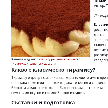
13 Май 
УКРАЙНА
Автор: 
СПОРТ
Легенда
РАЗСЛЕДВАНЕ
БИЗНЕС
Класич
десерти
ЮГ
маскарп
завладе
Управители:
съществ
Веселин
незамен
Василев,
разглед
email:
Ключови думи:
тирамису рецепта
,
класическо
следвай
v.vasilev@flagman.bg
тирамису
,
италиански десерти
Катя
Какво е класическо тирамису?
Касабова,
еmail:
k.kassabova@flagman.bg
Тирамису е десерт с италиански корени, чието име в прев
съчетава кафе и ликьор, които дават енергия и свежест 
Главен
редактор:
бишкоти и малко алкохол - обикновено амарето или марс
Иван
неустоимо вкусно и кремообразно изкушение.
Колев,
email:
Съставки и подготовка
office@flagman.bg