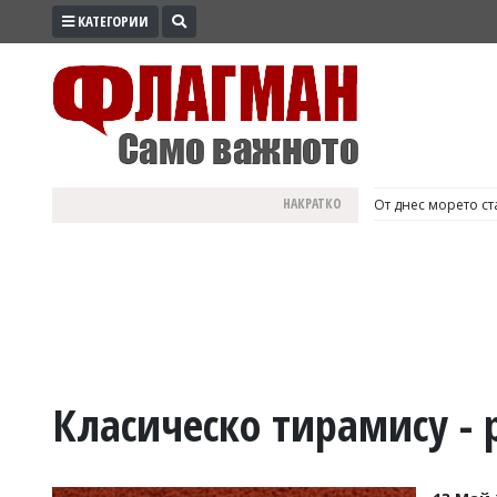
КАТЕГОРИИ
ПРОМО
ЗОНА
ИЗБОРИ
2026
ПРАКТИЧНО
НАКРАТКО
България е №1 в Е
КУЛТУРА
ЗДРАВЕ
ПОЛИТИКА
ОБЩИНИ
ОБЩЕСТВО
ЛАЙФСТАЙЛ
Класическо тирамису - 
ВОЙНАТА
В