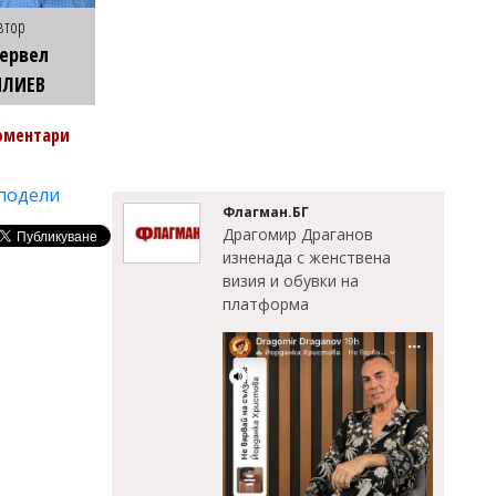
втор
ервел
ИЛИЕВ
оментари
подели
Флагман.БГ
Драгомир Драганов
изненада с женствена
визия и обувки на
платформа