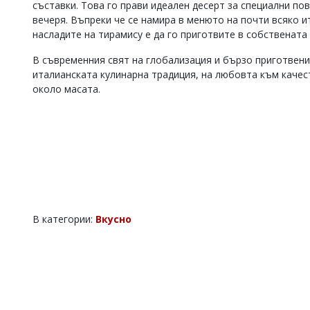
съставки. Това го прави идеален десерт за специални пов
вечеря. Въпреки че се намира в менюто на почти всяко и
насладите на тирамису е да го приготвите в собствената с
В съвременния свят на глобализация и бързо приготвени
италианската кулинарна традиция, на любовта към качес
около масата.
В категории:
Вкусно