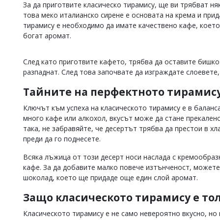
За да приготвите класическо тирамису, ще ви трябват ня
Коментарите
това меко италианско сирене е основата на крема и прида
под
тирамису е необходимо да имате качествено кафе, което
статиите
богат аромат.
се
въвеждат
от
След като приготвите кафето, трябва да оставите бишкоти
читателите
разпаднат. След това започвате да изграждате слоевете
и
редакцията
Тайните на перфектното тирамис
не
носи
Ключът към успеха на класическото тирамису е в баланс
отговорност
за
много кафе или алкохол, вкусът може да стане прекален
тях!
така, не забравяйте, че десертът трябва да престои в хла
Ако
преди да го поднесете.
откриете
обиден
Всяка лъжица от този десерт носи наслада с кремообразн
за
кафе. За да добавите малко повече изтънченост, можете
вас
шоколад, което ще придаде още един слой аромат.
коментар,
моля
Защо класическото тирамису е то
сигнализирайте
ни!
Класическото тирамису е не само невероятно вкусно, но 