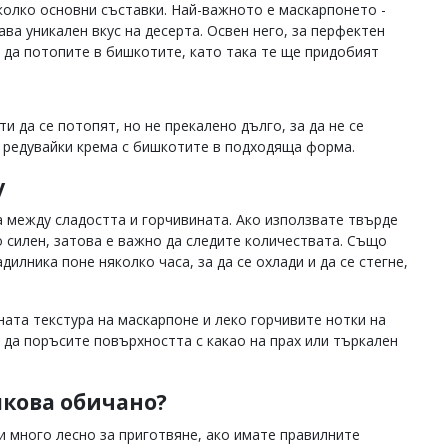
колко основни съставки. Най-важното е маскарпонето -
ва уникален вкус на десерта. Освен него, за перфектен
 да потопите в бишкотите, като така те ще придобият
 да се потопят, но не прекалено дълго, за да не се
, редувайки крема с бишкотите в подходяща форма.
у
а между сладостта и горчивината. Ако използвате твърде
о силен, затова е важно да следите количествата. Също
дилника поне няколко часа, за да се охлади и да се стегне,
ата текстура на маскарпоне и леко горчивите нотки на
 да поръсите повърхността с какао на прах или търкален
лкова обичано?
и много лесно за приготвяне, ако имате правилните