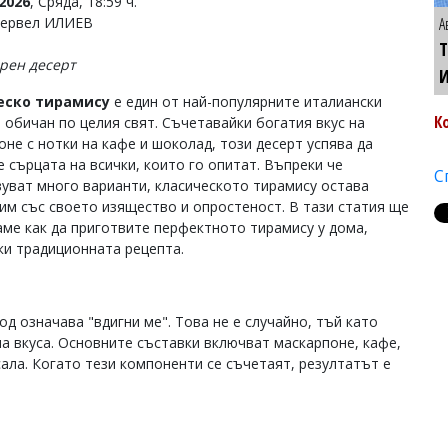
2026
, Сряда, 18:59 ч.
Тервел ИЛИЕВ
А
Т
рен десерт
еско тирамису
е един от най-популярните италиански
К
, обичан по целия свят. Съчетавайки богатия вкус на
оне с нотки на кафе и шоколад, този десерт успява да
е сърцата на всички, които го опитат. Въпреки че
С
уват много варианти, класическото тирамису остава
им със своето изящество и опростеност. В тази статия ще
аме как да приготвите перфектното тирамису у дома,
ки традиционната рецепта.
од означава "вдигни ме". Това не е случайно, тъй като
на вкуса. Основните съставки включват маскарпоне, кафе,
ала. Когато тези компоненти се съчетаят, резултатът е