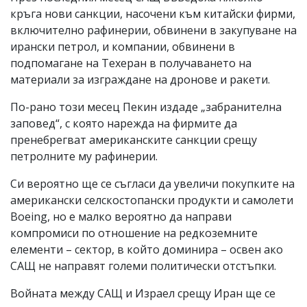
кръга нови санкции, насочени към китайски фирми,
включително рафинерии, обвинени в закупуване на
ирански петрол, и компании, обвинени в
подпомагане на Техеран в получаването на
материали за изграждане на дронове и ракети.
По-рано този месец Пекин издаде „забранителна
заповед“, с която нарежда на фирмите да
пренебрегват американските санкции срещу
петролните му рафинерии.
Си вероятно ще се съгласи да увеличи покупките на
американски селскостопански продукти и самолети
Boeing, но е малко вероятно да направи
компромиси по отношение на редкоземните
елементи – сектор, в който доминира – освен ако
САЩ не направят големи политически отстъпки.
Войната между САЩ и Израел срещу Иран ще се