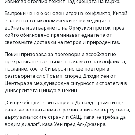
извисява с голяма тежест над срещата на върха.
Въпреки че не е основен играч в конфликта, Китай
е засегнат от икономическите последици от
войната и затварянето на Ормузкия проток, през
който обикновено преминават една пета от
световните доставки на петрол и природен газ.
Пекин призовава за преговори и всеобхватно
прекратяване на огъня от началото на конфликта,
послание, което Си вероятно ще повтори в
разговорите си с Тръмп, според Джоди Уен от
Центъра за международна сигурност и стратегия в
университета Цинхуа в Пекин.
„Си ще обсъди този въпрос с Доналд Тръмп и ще
каже, че войната има огромно влияние върху света,
върху азиатските страни и САЩ, така че трябва да
водим диалог“, каза Уен пред Ал-Джазира.