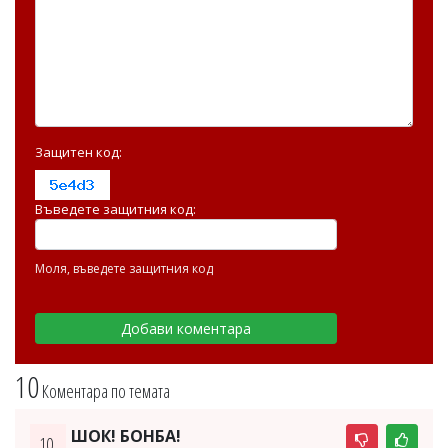
Защитен код:
Въведете защитния код:
Моля, въведете защитния код
10
Коментара по темата
ШОК! БОНБА!
10.