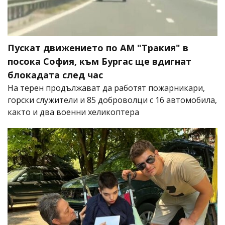
Пускат движението по АМ "Тракия" в
посока София, към Бургас ще вдигнат
блокадата след час
На терен продължават да работят пожарникари,
горски служители и 85 доброволци с 16 автомобила,
както и два военни хеликоптера