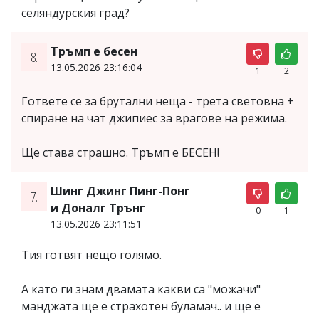
селяндурския град?
Тръмп е бесен
8.
13.05.2026 23:16:04
1
2
Гответе се за брутални неща - трета световна +
спиране на чат джипиес за врагове на режима.
Ще става страшно. Тръмп е БЕСЕН!
Шинг Джинг Пинг-Понг
7.
и Доналг Трънг
0
1
13.05.2026 23:11:51
Тия готвят нещо голямо.
А като ги знам двамата какви са "можачи"
манджата ще е страхотен буламач.. и ще е