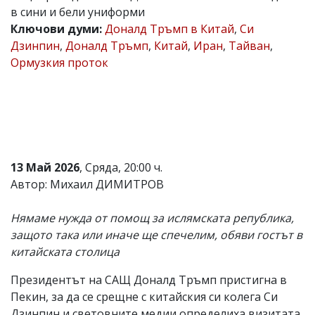
в сини и бели униформи
Коментарите
Ключови думи:
Доналд Тръмп в Китай
,
Си
под
статиите
Дзинпин
,
Доналд Тръмп
,
Китай
,
Иран
,
Тайван
,
се
Ормузкия проток
въвеждат
от
читателите
и
редакцията
не
носи
отговорност
13 Май 2026
, Сряда, 20:00 ч.
за
тях!
Автор: Михаил ДИМИТРОВ
Ако
откриете
Нямаме нужда от помощ за ислямската република,
обиден
за
защото така или иначе ще спечелим, обяви гостът в
вас
китайската столица
коментар,
моля
Президентът на САЩ Доналд Тръмп пристигна в
сигнализирайте
ни!
Пекин, за да се срещне с китайския си колега Си
Дзинпин и световните медии определиха визитата