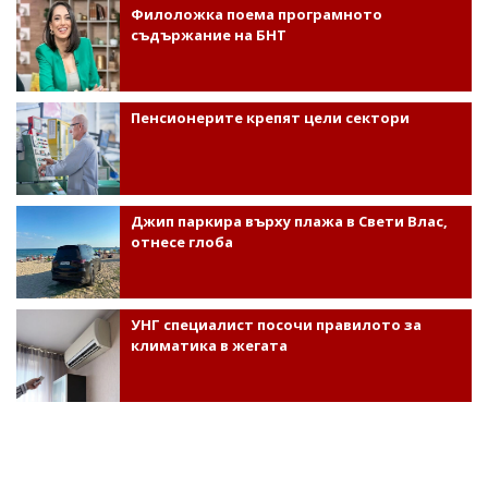
Филоложка поема програмното
съдържание на БНТ
Пенсионерите крепят цели сектори
Джип паркира върху плажа в Свети Влас,
отнесе глоба
УНГ специалист посочи правилото за
климатика в жегата