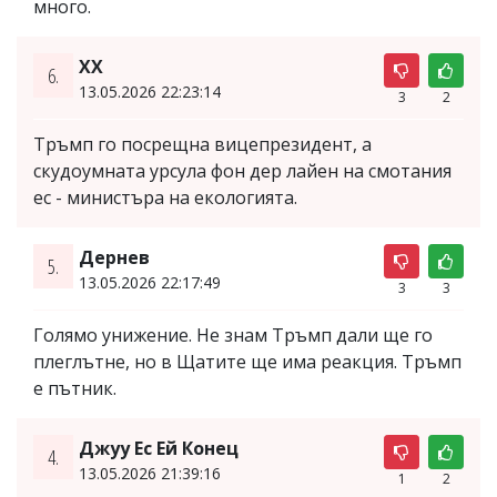
много.
XX
6.
13.05.2026 22:23:14
3
2
Тръмп го посрещна вицепрезидент, а
скудоумната урсула фон дер лайен на смотания
ес - министъра на екологията.
Дернев
5.
13.05.2026 22:17:49
3
3
Голямо унижение. Не знам Тръмп дали ще го
плеглътне, но в Щатите ще има реакция. Тръмп
е пътник.
Джуу Ес Ей Конец
4.
13.05.2026 21:39:16
1
2