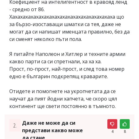
Коефициент на интелигентност в кравояд ленд
- средно от 86.
Хахахахахахахахахахахахахахахахахахахаха що
за бързо-изоставащи шматки са тея, даже не
могат да си напишат именцата правилно, без да
си сменят няколко пъти пола.
Я питайте Наполеон и Хитлер и техните армии
какво парти са си спретнали, ха ха ха.
Прост, по-прост, най-прост, и след това номер
едно е българин подкрепящ краварите.
Отидете и помогнете на укропчетата да се
научат да пият йодни хапчета, че скоро цял
континент ще свети постоянно в тъмното.
Даже не може да си
2.
представи какво може
4
8
да стане