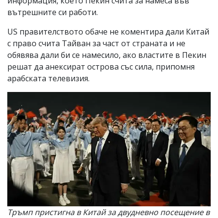
информация, което Пекин счита за намеса във
вътрешните си работи.
US правителството обаче не коментира дали Китай
с право счита Тайван за част от страната и не
обявява дали би се намесило, ако властите в Пекин
решат да анексират острова със сила, припомня
арабската телевизия.
Тръмп пристигна в Китай за двудневно посещение в