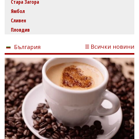
Стара Загора
Ямбол
Сливен
Пловдив
Всички новини
България