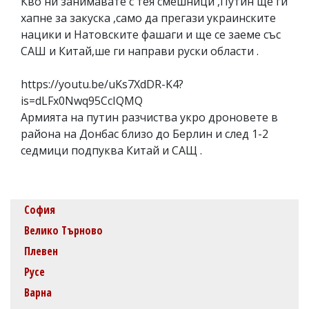
Кво ни занимавате с тея смешници ,Путин ще ги
хапне за закуска ,само да прегази украинските
нацики и Натовските фашаги и ще се заеме със
САШ и Китай,ше ги направи руски области .
https://youtu.be/uKs7XdDR-K4?
is=dLFx0Nwq95CcIQMQ
Армията на путин разчиства укро дроновете в
района на Донбас близо до Берлин и след 1-2
седмици подпуква Китай и САЩ .
София
Велико Търново
Плевен
Русе
Варна