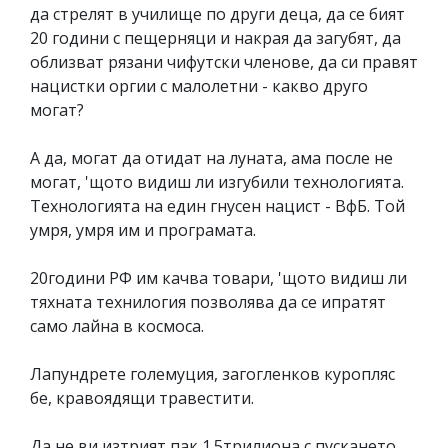
да стрелят в училище по други деца, да се бият
20 години с пещерняци и накрая да загубят, да
облизват рязани чифутски членове, да си правят
нацистки оргии с малолетни - какво друго
могат?
А да, могат да отидат на луната, ама после не
могат, 'щото видиш ли изгубили технологията.
Технологията на един гнусен нацист - ВфБ. Той
умря, умря им и програмата.
20години РФ им качва товари, 'щото видиш ли
тяхната технилогия позволява да се ипратят
само лайна в космоса.
Лапундрете големуция, загогленков куропляс
бе, кравоядящи травестити.
Да не ви изтрият пак 1.5трилиона с пускането