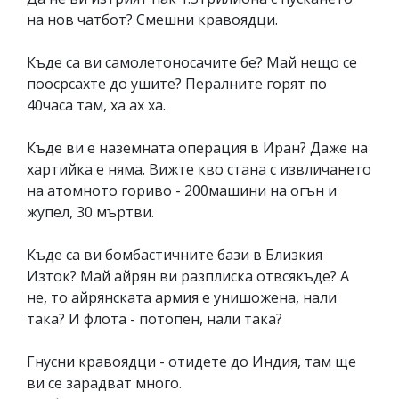
на нов чатбот? Смешни кравоядци.
Къде са ви самолетоносачите бе? Май нещо се
поосрсахте до ушите? Пералните горят по
40часа там, ха ах ха.
Къде ви е наземната операция в Иран? Даже на
хартийка е няма. Вижте кво стана с извличането
на атомното гориво - 200машини на огън и
жупел, 30 мъртви.
Къде са ви бомбастичните бази в Близкия
Изток? Май айрян ви разплиска отвсякъде? А
не, то айрянската армия е унишожена, нали
така? И флота - потопен, нали така?
Гнусни кравоядци - отидете до Индия, там ще
ви се зарадват много.