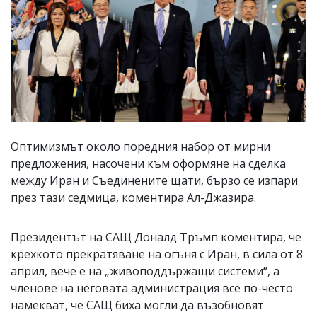
Оптимизмът около поредния набор от мирни
предложения, насочени към оформяне на сделка
между Иран и Съединените щати, бързо се изпари
през тази седмица, коментира Ал-Джазира.
Президентът на САЩ Доналд Тръмп коментира, че
крехкото прекратяване на огъня с Иран, в сила от 8
април, вече е на „живоподдържащи системи“, а
членове на неговата администрация все по-често
намекват, че САЩ биха могли да възобновят