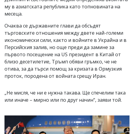
му в азиатската република като топновината на
месеца.
Очаква се държавните глави да обсъдят
търговските отношения между двете най-големи
икономически сили, както и войните в Украйна и в
Персийския залив, но още преди да замине за
първото посещение на US президент в Китай от
близо десетилетие, Тръмп обяви гръмко, че не
отива, за да търси помощ за кризата в Ормузкия
проток, породена от войната срещу Иран.
„Не мисля, че ни е нужна такава. Ще спечелим така
или иначе – мирно или по друг начин“, заяви той.