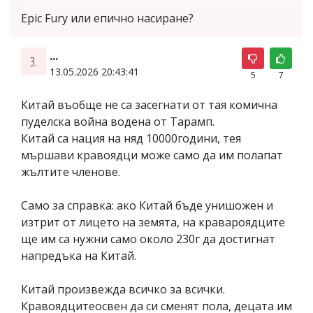
Epic Fury или епично насиране?
...
3.
13.05.2026 20:43:41
5
7
Китай въобще не са засегнати от тая комична
пуделска война водена от Тарамп.
Китай са нация на няд 10000години, тея
мършави кравоядци може само да им полапат
жълтите членове.
Само за справка: ако Китай бъде унишожен и
изтрит от лицето на земята, на кравароядците
ще им са нужни само около 230г да достигнат
напредъка на Китай.
Китай произвежда всичко за всички.
Кравоядцитеосвен да си сменят пола, децата им