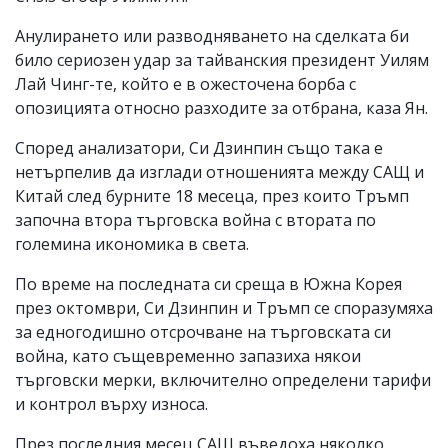
Анулирането или разводняването на сделката би
било сериозен удар за тайванския президент Уилям
Лай Чинг-те, който е в ожесточена борба с
опозицията относно разходите за отбрана, каза Ян.
Според анализатори, Си Дзинпин също така е
нетърпелив да изглади отношенията между САЩ и
Китай след бурните 18 месеца, през които Тръмп
започна втора търговска война с втората по
големина икономика в света.
По време на последната си среща в Южна Корея
през октомври, Си Дзинпин и Тръмп се споразумяха
за едногодишно отсрочване на търговската си
война, като същевременно запазиха някои
търговски мерки, включително определени тарифи
и контрол върху износа.
През последния месец САЩ въведоха няколко