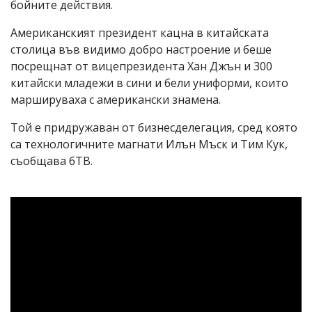
бойните действия.
Американският президент кацна в китайската
столица във видимо добро настроение и беше
посрещнат от вицепрезидента Хан Джън и 300
китайски младежи в сини и бели униформи, които
маршируваха с американски знамена.
Той е придружаван от бизнесделегация, сред която
са технологичните магнати Илън Мъск и Тим Кук,
съобщава бТВ.