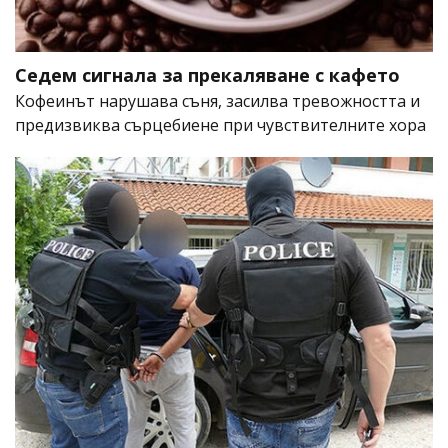
Седем сигнала за прекаляване с кафето
Кофеинът нарушава съня, засилва тревожността и
предизвиква сърцебиене при чувствителните хора