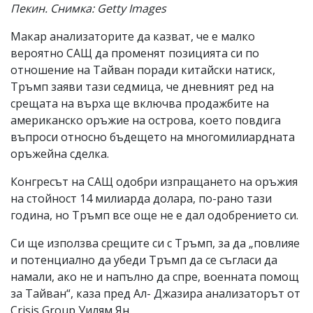
Пекин. Снимка: Getty Images
Макар анализаторите да казват, че е малко
вероятно САЩ да променят позицията си по
отношение на Тайван поради китайски натиск,
Тръмп заяви тази седмица, че дневният ред на
срещата на върха ще включва продажбите на
американско оръжие на острова, което повдига
въпроси относно бъдещето на многомилиардната
оръжейна сделка.
Конгресът на САЩ одобри изпращането на оръжия
на стойност 14 милиарда долара, по-рано тази
година, но Тръмп все още не е дал одобрението си.
Си ще използва срещите си с Тръмп, за да „повлияе
и потенциално да убеди Тръмп да се съгласи да
намали, ако не и напълно да спре, военната помощ
за Тайван“, каза пред Ал- Джазира анализаторът от
Crisis Group Уилям Ян.