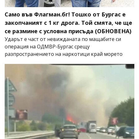
Само във Флагман.бг! Тошко от Бургас е
закопчаният с 1 кг дрога. Той смята, че ще
се размине с условна присъда (ОБНОВЕНА)
Ударът е част от невижданата по мащабите си
операция на ОДМВР-Бургас срещу
разпространението на наркотици край морето