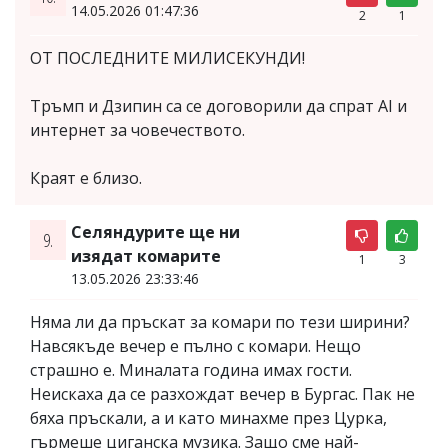
14.05.2026 01:47:36
2
1
ОТ ПОСЛЕДНИТЕ МИЛИСЕКУНДИ!
Тръмп и Дзипин са се договорили да спрат AI и
интернет за човечеството.
Краят е близо.
Селяндурите ще ни
9.
изядат комарите
1
3
13.05.2026 23:33:46
Няма ли да пръскат за комари по тези ширини?
Навсякъде вечер е пълно с комари. Нещо
страшно е. Миналата година имах гости.
Неискаха да се разхождат вечер в Бургас. Пак не
бяха пръскали, а и като минахме през Цурка,
гърмеше циганска музика. Защо сме най-