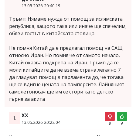
13.05.2026 20:40:19
Тръмп: Нямаме нужда от помощ за ислямската
република, защото така или иначе ще спечелим,
обяви гостът в китайската столица
Не помня Китай да е предлагал помощ на САЩ
относно Иран. Но помня че от самото начало,
Китай оказва подкрепа на Иран. Тръмп да се
моли китайците да не взема страна легално 7
да гладуват помощ в парламента до, че тогава
ще се вдигне цената на памперсите. Лайняният
самолетоносач ще им се стори като детско
гърне за акита
XX
1.
13.05.2026 20:22:04
8
6