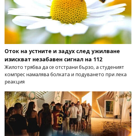
Оток на устните и задух след ужилване
изискват незабавен сигнал на 112
Жилото трябва да се отстрани бързо, а студеният
компрес намалява болката и подуването при лека
реакция