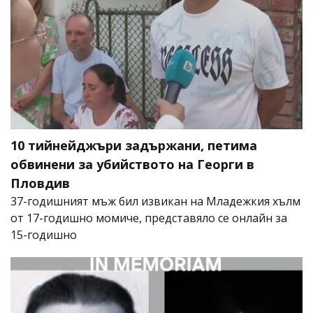
10 тийнейджъри задържани, петима
обвинени за убийството на Георги в
Пловдив
37-годишният мъж бил извикан на Младежкия хълм
от 17-годишно момиче, представяло се онлайн за
15-годишно