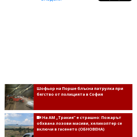
Шофьор на Порше блъсна патрулка при
бягство от полицията в София
На АМ „Тракия” е страшно: Пожарът
обхвана лозови масиви, хеликоптер се
включи в гасенето (ОБНОВЕНА)