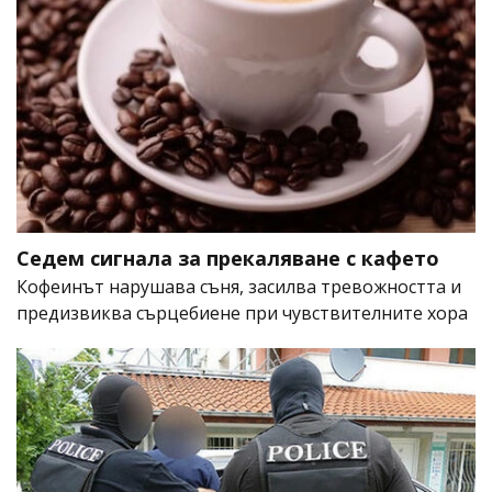
Седем сигнала за прекаляване с кафето
Кофеинът нарушава съня, засилва тревожността и
предизвиква сърцебиене при чувствителните хора