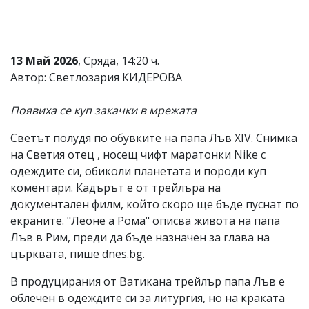
Коментарите
под
статиите
се
13 Май 2026
, Сряда, 14:20 ч.
въвеждат
Автор: Светлозария КИДЕРОВА
от
читателите
и
Появиха се куп закачки в мрежата
редакцията
не
Светът полудя по обувките на папа Лъв XIV. Снимка
носи
отговорност
на Светия отец , носещ чифт маратонки Nike с
за
одеждите си, обиколи планетата и породи куп
тях!
коментари. Кадърът е от трейлъра на
Ако
откриете
документален филм, който скоро ще бъде пуснат по
обиден
екраните. "Леоне а Рома" описва живота на папа
за
Лъв в Рим, преди да бъде назначен за глава на
вас
коментар,
църквата, пише dnes.bg.
моля
сигнализирайте
В продуцирания от Ватикана трейлър папа Лъв е
ни!
облечен в одеждите си за литургия, но на краката