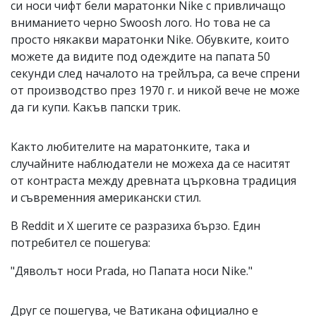
си носи чифт бели маратонки Nike с привличащо
вниманието черно Swoosh лого. Но това не са
просто някакви маратонки Nike. Обувките, които
можете да видите под одеждите на папата 50
секунди след началото на трейлъра, са вече спрени
от производство през 1970 г. и никой вече не може
да ги купи. Какъв папски трик.
Както любителите на маратонките, така и
случайните наблюдатели не можеха да се наситят
от контраста между древната църковна традиция
и съвременния американски стил.
В Reddit и X шегите се разразиха бързо. Един
потребител се пошегува:
"Дяволът носи Prada, но Папата носи Nike."
Друг се пошегува, че Ватикана официално е