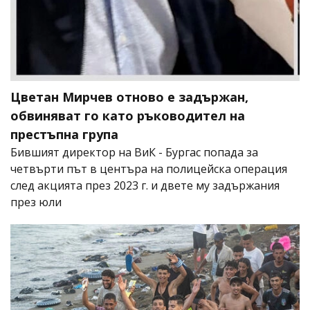
Цветан Мирчев отново е задържан,
обвиняват го като ръководител на
престъпна група
Бившият директор на ВиК - Бургас попада за
четвърти път в центъра на полицейска операция
след акцията през 2023 г. и двете му задържания
през юли