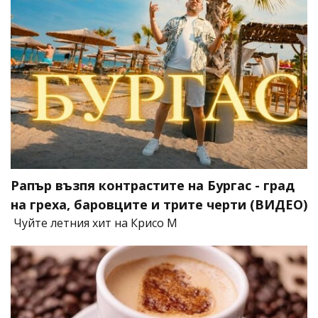
Рапър възпя контрастите на Бургас - град
на греха, баровците и трите черти (ВИДЕО)
Чуйте летния хит на Крисо М