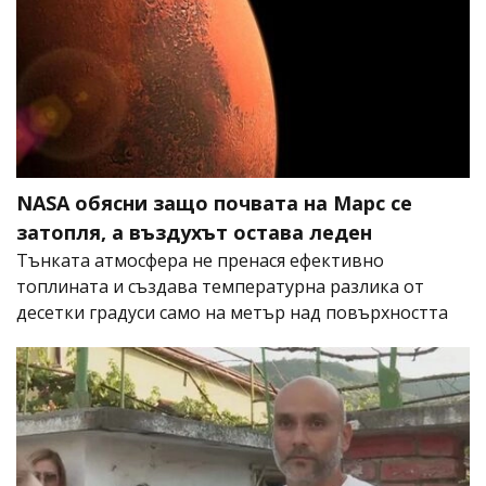
NASA обясни защо почвата на Марс се
затопля, а въздухът остава леден
Тънката атмосфера не пренася ефективно
топлината и създава температурна разлика от
десетки градуси само на метър над повърхността