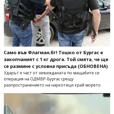
Само във Флагман.бг! Тошко от Бургас е
закопчаният с 1 кг дрога. Той смята, че ще
се размине с условна присъда (ОБНОВЕНА)
Ударът е част от невижданата по мащабите си
операция на ОДМВР-Бургас срещу
разпространението на наркотици край морето