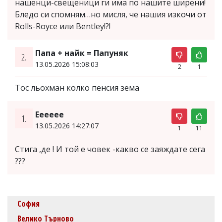
нашенци-свещеници ги има по нашите ширени!
Бледо си спомням…но мисля, че нашия изкочи от
Rolls-Royce или Bentley!?!
Папа + найк = Папуняк
2.
13.05.2026 15:08:03
2
1
Тос льохман колко пенсия зема
Ееееее
1.
13.05.2026 14:27:07
1
11
Стига ,де ! И той е човек -какво се заяждате сега
???
София
Велико Търново