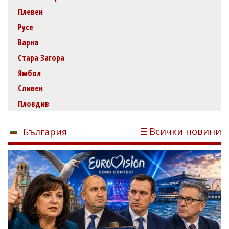
Плевен
Русе
Варна
Стара Загора
Ямбол
Сливен
Пловдив
Всички новини
България