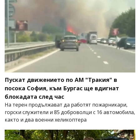
Пускат движението по АМ "Тракия" в
посока София, към Бургас ще вдигнат
блокадата след час
На терен продължават да работят пожарникари,
горски служители и 85 доброволци с 16 автомобила,
както и два военни хеликоптера