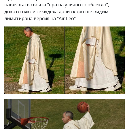
навлязъл в своята "ера на уличното облекло",
докато някои се чудеха дали скоро ще видим
лимитирана версия на "Air Leo".