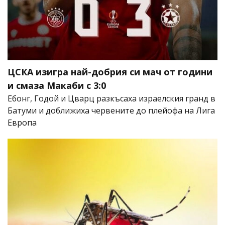
ЦСКА изигра най-добрия си мач от години
и смаза Макаби с 3:0
Ебонг, Годой и Цварц разкъсаха израелския гранд в
Батуми и доближиха червените до плейофа на Лига
Европа