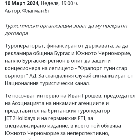
10 Март 2024
, Неделя, 19:00 ч.
Автор: Флагман.бг
Туристически организации зоват да му прекратят
договора
Туроператорът, финансиран от държавата, за да
рекламира община Бургас и Южното Черноморие,
наплю Бургаския регион в опит да защити
концесионера на летището - "Фрапорт туин стар
еърпорт" АД. За скандалния случай сигнализират от
Националния туристически канал.
Те посочват интервю на Иван Грошев, председател
на Асоциацията на инкаминг агенциите и
представител на британския туроператор
JET2Holidays и на германския FTI, за
специализирано издание, в което той обявява
Южното Черноморие за неперспективно,