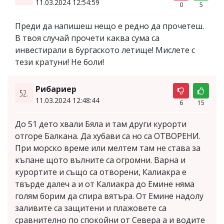
11.03.2024 12:54:59
0
5
Преди да напишеш нещо е редно да прочетеш.
В твоя случай прочети каква сума са
инвестирали в бургаското летище! Мислете с
тези кратуни! Не боли!
Рибариер
52.
11.03.2024 12:48:44
6
15
До 51 дето хвали Бяла и там други курорти
отгоре Балкана. Да хубави са но са ОТВОРЕНИ.
При морско време или мелтем там не става за
къпане щото вълните са огромни. Варна и
курортите и също са отворени, Калиакра е
твърде далеч а и от Калиакра до Емине няма
голям борим да спира вятъра. От Емине надолу
заливите са защитени и плажовете са
сравнително по спокойни от Севера а и водите