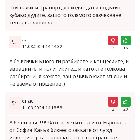
Тоя паляк и фрапорт, да ходят да си подмият
хубаво дудите, защото голямото разчекване
тепърва започва
...
55.
11.03.2024 14:44:32
2
16
А бе всички много ги разбирате и концесиите, и
авиациите, и политиките.... и като сте толкова
разбирачи.. я кажете, защо чичко кмет мълчи и
не взема отношение :)
спас
54.
11.03.2024 14:18:58
2
20
А бе пичове ! 99% от полетите за и от Европа са
от София. Какъв бизнес очаквате от чужд
инвеститор в останалата част на страната?