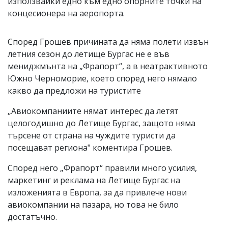
използвайки едно към едно опорните точки на
концесионера на аеропорта.
Според Грошев причината да няма полети извън
летния сезон до летище Бургас не е във
мениджмънта на „Фрапорт“, а в неатрактивното
Южно Черноморие, което според него нямало
какво да предложи на туристите
„Авиокомпаниите нямат интерес да летят
целогодишно до Летище Бургас, защото няма
търсене от страна на чуждите туристи да
посещават региона" коментира Грошев.
Според него „Фрапорт“ правили много усилия,
маркетинг и реклама на Летище Бургас на
изложенията в Европа, за да привлече нови
авиокомпании на пазара, но това не било
достатъчно.