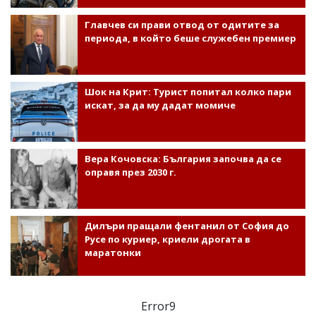
Главчев си прави отвод от одитите за
периода, в който беше служебен премиер
Шок на Крит: Турист попитал колко пари
искат, за да му дадат момиче
Вера Кочовска: България започва да се
оправя през 2030 г.
Дилъри пращали фентанил от София до
Русе по куриер, криели дрогата в
маратонки
Error9