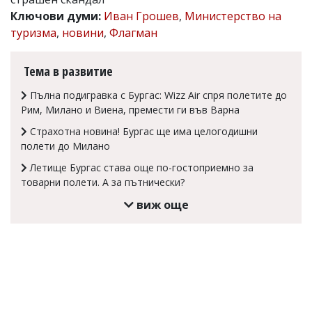
Ключови думи:
Иван Грошев
,
Министерство на
Коментарите
под
туризма
,
новини
,
Флагман
статиите
се
въвеждат
Тема в развитие
от
читателите
Пълна подигравка с Бургас: Wizz Air спря полетите до
и
Рим, Милано и Виена, премести ги във Варна
редакцията
не
Страхотна новина! Бургас ще има целогодишни
носи
полети до Милано
отговорност
за
Летище Бургас става още по-гостоприемно за
тях!
товарни полети. А за пътнически?
Ако
виж още
откриете
обиден
за
вас
коментар,
моля
сигнализирайте
ни!