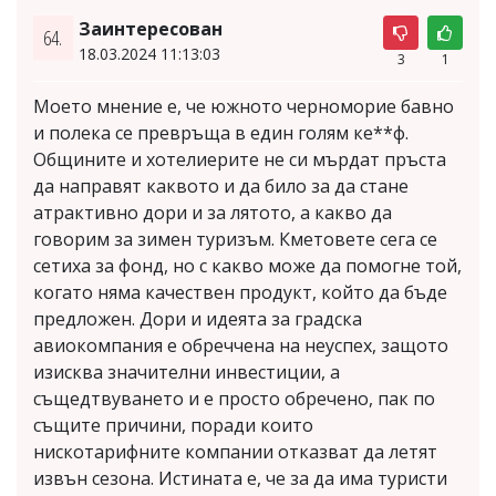
Заинтересован
64.
18.03.2024 11:13:03
3
1
Моето мнение е, че южното черноморие бавно
и полека се превръща в един голям ке**ф.
Общините и хотелиерите не си мърдат пръста
да направят каквото и да било за да стане
атрактивно дори и за лятото, а какво да
говорим за зимен туризъм. Кметовете сега се
сетиха за фонд, но с какво може да помогне той,
когато няма качествен продукт, който да бъде
предложен. Дори и идеята за градска
авиокомпания е обреччена на неуспех, защото
изисква значителни инвестиции, а
същедтвуването и е просто обречено, пак по
същите причини, поради които
нискотарифните компании отказват да летят
извън сезона. Истината е, че за да има туристи