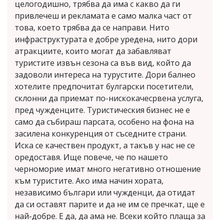
целогодишно, трябва да има с какво да ги
привлечеш и рекламата е само малка част от
това, което трябва да се направи. Нито
инфраструктурата е добре уредена, нито дори
атракциите, които могат да забавляват
туристите извън сезона са във вид, който да
задоволи интереса на турустите. Дори балнео
хотелите предпочитат булгарски посетители,
склонни да приемат по-нискокачесрвена услуга,
пред чужденците. Туристическия бизнес не е
само да събираш парсата, особено на фона на
засилена конкуренция от съседните страни.
Иска се качествен продукт, а такъв у нас не се
оредоставя. Ище повече, че по нашето
черноморие имат много негативно отношение
към туристите. Ако има начин хората,
независимо българи или чужденци, да отидат
да си оставят парите и да не им се пречкат, ще е
най-добре. Е да, да ама не. Всеки който плаща за