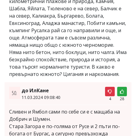
километрични плажове и природа, Камчия,
Шабла, Яйлата, Тюленово е на север, Балчик е
на север, Калиакра, Бъргарево, Болата,
Евксиноград, Аладжа манастир, Побити камъни,
къмпинг Русалка рай са го направили и още, и
още. Атмосферата там е съвсем различна,
нямаща нищо общо с южното черноморие.
Няма нито бетон, нито боклуци, нито чалга. Има
безкрайно спокойствие, природа и история, а
това търсят нормалните туристи. В какво е
превърнато южното? Цигания и наркомания.
до ИлКане
50.
11.03.2024 09:08:40
4
28
Сливен и Ямбол сами по себе си е с мащаба на
Добрич и Шумен.
Стара Загора е по-голяма от Русе и 2 пъти по-
богатa от Бургас, а сигурно превъзхожда