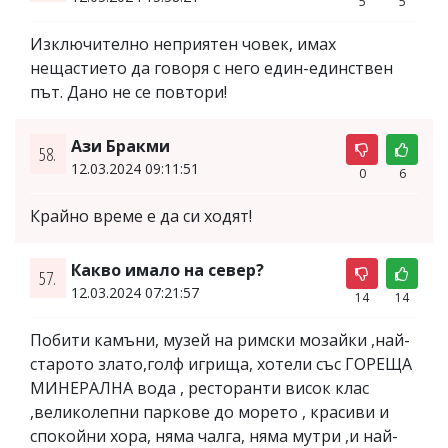
5
5
Изключително неприятен човек, имах
нещастието да говоря с него един-единствен
път. Дано не се повтори!
Ази Бракми
58.
12.03.2024 09:11:51
0
6
Крайно време е да си ходят!
Какво имало на север?
57.
12.03.2024 07:21:57
14
14
Побити камъни, музей на римски мозайки ,най-
старото злато,голф игрища, хотели със ГОРЕЩА
МИНЕРАЛНА вода , ресторанти висок клас
,великолепни паркове до морето , красиви и
спокойни хора, няма чалга, няма мутри ,и най-