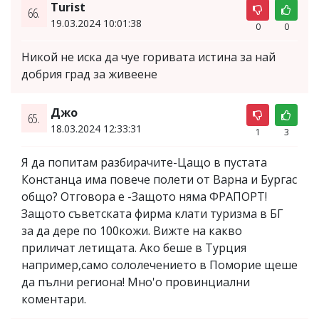
Turist
66.
19.03.2024 10:01:38
0
0
Никой не иска да чуе горивата истина за най
добрия град за живеене
Джо
65.
18.03.2024 12:33:31
1
3
Я да попитам разбирачите-Цащо в пустата
Констанца има повече полети от Варна и Бургас
общо? Отговора е -Защото няма ФРАПОРТ!
Защото съветската фирма клати туризма в БГ
за да дере по 100кожи. Вижте на какво
приличат летищата. Ако беше в Турция
например,само сололечението в Поморие щеше
да пълни региона! Мно'о провинциални
коментари.