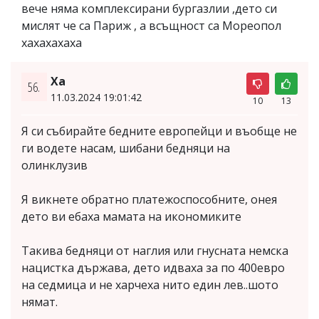
вече няма комплексирани бургазлии ,дето си
мислят че са Париж , а всъщност са Мореопол
хахахахаха
Ха
56.
11.03.2024 19:01:42
10
13
Я си събирайте бедните европейци и въобще не
ги водете насам, шибани бедняци на
олинклузив
Я викнете обратно платежоспособните, онея
дето ви ебаха мамата на икономиките
Такива бедняци от наглия или гнусната немска
нацистка държава, дето идваха за по 400евро
на седмица и не харчеха нито един лев..шото
нямат.