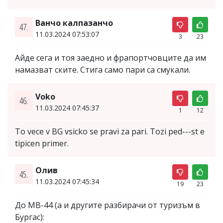
Ванчо калпазанчо
47.
11.03.2024 07:53:07
3
23
Айде сега и тоя заедно и фрапортчовците да им
намазват ските. Стига само пари са смукали.
Voko
46.
11.03.2024 07:45:37
1
12
To vece v BG vsicko se pravi za pari. Tozi ped---st e
tipicen primer.
Олив
45.
11.03.2024 07:45:34
19
23
До МВ-44 (а и другите разбирачи от туризъм в
Бургас):