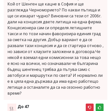
Кой от Шенген ще кацне в София и ще
разглежда Черноморието? По какви пътища и
ще си изкарат чудно? Виновни са тези от 2006г.
дали на концесия двете литища на една фирма.
Концесионера сам си определя летищните
такси и по този начин фаворизира единия град
за сметка на другия. Добър вариант е да се
развали тази концесия и да се стартира отново ,
но зависи от клаузите заложени в договора.Че
някой е вземал едни комисионни за това нещо
е ясно на всички, но означавали че българина
бъдещ шенгенец трябва да пътува само с
автобуси и маршрутки по света? И нормално ли
е в цяла една държава да има едно работещо
летище а останалите да са на сезонно работно
време?
До 47
53.