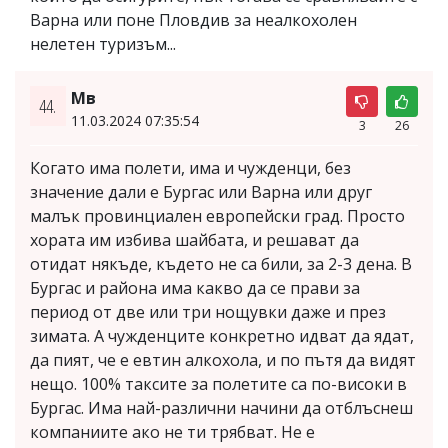
Варна или поне Пловдив за неалкохолен
нелетен туризъм...
Мв
44.
11.03.2024 07:35:54
3
26
Когато има полети, има и чужденци, без
значение дали е Бургас или Варна или друг
малък провинциален европейски град. Просто
хората им избива шайбата, и решават да
отидат някъде, където не са били, за 2-3 дена. В
Бургас и района има какво да се прави за
период от две или три нощувки даже и през
зимата. А чужденците конкретно идват да ядат,
да пият, че е евтин алкохола, и по пътя да видят
нещо. 100% таксите за полетите са по-високи в
Бургас. Има най-различни начини да отблъснеш
компаниите ако не ти трябват. Не е