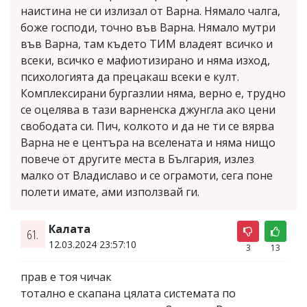
наистина не си излизал от Варна. Нямало чалга,
боже господи, точно във Варна. Нямало мутри
във Варна, там където ТИМ владеят всичко и
всеки, всичко е мафиотизирано и няма изход,
психологията да прецакаш всеки е култ.
Комплексирани бургазлии няма, верно е, трудно
се оцелява в тази варненска джунгла ако цени
свободата си. Пич, колкото и да не ти се вярва
Варна не е центъра на вселената и няма нищо
повече от другите места в България, излез
малко от Владиславо и се ограмоти, сега поне
полети имате, ами използвай ги.
Калата
61.
12.03.2024 23:57:10
3
13
прав е тоя чичак
тотално е скапана цялата системата по