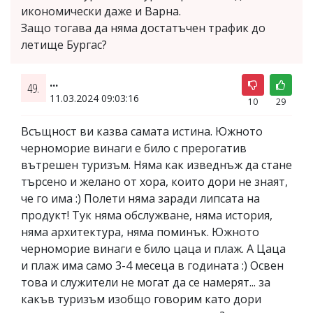
икономически даже и Варна.
Защо тогава да няма достатъчен трафик до
летище Бургас?
...
49.
11.03.2024 09:03:16
10
29
Всъщност ви казва самата истина. Южното
черноморие винаги е било с прерогатив
вътрешен туризъм. Няма как изведнъж да стане
търсено и желано от хора, които дори не знаят,
че го има :) Полети няма заради липсата на
продукт! Тук няма обслужване, няма история,
няма архитектура, няма поминък. Южното
черноморие винаги е било цаца и плаж. А Цаца
и плаж има само 3-4 месеца в годината :) Освен
това и служители не могат да се намерят... за
какъв туризъм изобщо говорим като дори