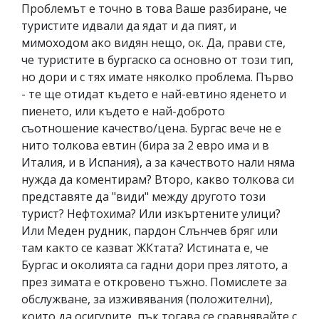
Проблемът е точно в това Ваше разбиране, че
туристите идвали да ядат и да пият, и
мимоходом ако видян нещо, ок. Да, прави сте,
че туристите в бургаско са основно от този тип,
но дори и с тях имате няколко проблема. Първо
- те ще отидат където е най-евтино яденето и
пиенето, или където е най-доброто
съотношение качество/цена. Бургас вече не е
нито толкова евтин (бира за 2 евро има и в
Италия, и в Испания), а за качеството нали няма
нужда да коментирам? Второ, какво толкова си
представяте да "види" между другото този
турист? Нефтохима? Или изкъртените улици?
Или Меден рудник, пардон Слънчев бряг или
там както се казват ЖКтата? Истината е, че
Бургас и околията са гадни дори през лятото, а
през зимата е откровено тъжно. Помислете за
обслужване, за изживявания (положителни),
които да осигурите, пък тогава се сравнявайте с