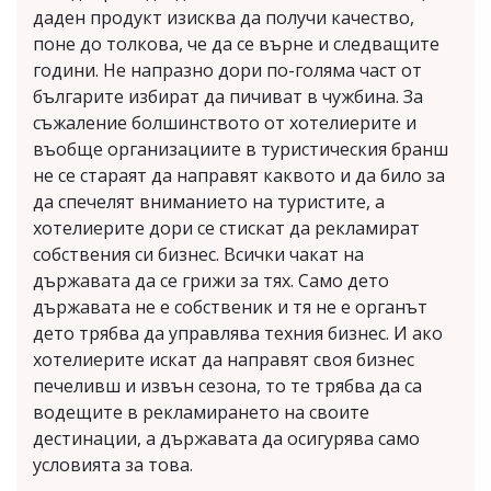
даден продукт изисква да получи качество,
поне до толкова, че да се върне и следващите
години. Не напразно дори по-голяма част от
българите избират да пичиват в чужбина. За
съжаление болшинството от хотелиерите и
въобще организациите в туристическия бранш
не се стараят да направят каквото и да било за
да спечелят вниманието на туристите, а
хотелиерите дори се стискат да рекламират
собствения си бизнес. Всички чакат на
държавата да се грижи за тях. Само дето
държавата не е собственик и тя не е органът
дето трябва да управлява техния бизнес. И ако
хотелиерите искат да направят своя бизнес
печеливш и извън сезона, то те трябва да са
водещите в рекламирането на своите
дестинации, а държавата да осигурява само
условията за това.