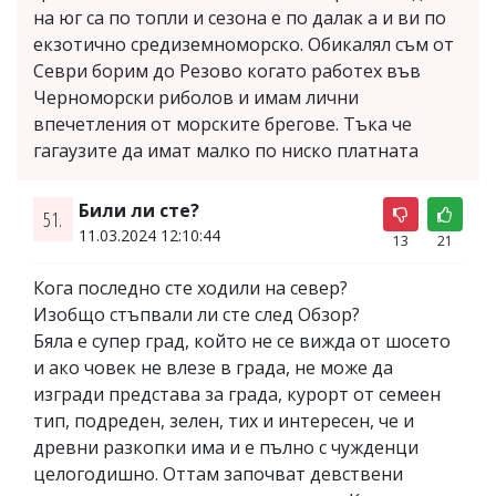
на юг са по топли и сезона е по далак а и ви по
екзотично средиземноморско. Обикалял съм от
Севри борим до Резово когато работех във
Черноморски риболов и имам лични
впечетления от морските брегове. Тъка че
гагаузите да имат малко по ниско платната
Били ли сте?
51.
11.03.2024 12:10:44
13
21
Кога последно сте ходили на север?
Изобщо стъпвали ли сте след Обзор?
Бяла е супер град, който не се вижда от шосето
и ако човек не влезе в града, не може да
изгради представа за града, курорт от семеен
тип, подреден, зелен, тих и интересен, че и
древни разкопки има и е пълно с чужденци
целогодишно. Оттам започват девствени