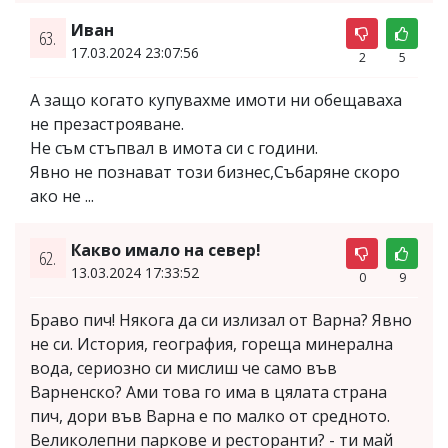
Иван
63.
17.03.2024 23:07:56
2
5
А защо когато купувахме имоти ни обещаваха
не презастрояване.
Не съм стъпвал в имота си с години.
Явно не познават този бизнес,Събаряне скоро
ако не ...
Какво имало на север!
62.
13.03.2024 17:33:52
0
9
Браво пич! Някога да си излизал от Варна? Явно
не си. История, география, гореща минерална
вода, сериозно си мислиш че само във
Варненско? Ами това го има в цялата страна
пич, дори във Варна е по малко от средното.
Великолепни паркове и ресторанти? - ти май