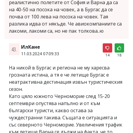
реалистично полетите от София и Варна да са
на 40-50 на посока на човек, а в Бургас да се
почва от 100 лева на посока на човек. Тая
разлика идва от някъде. Че авиокомпаниите са
лакоми, лакоми са, но не пак толкова..ю
ИлКане
43.
11.03.2024 07:09:33
14
18
На никой в Бургас и региона не му харесва
грозната истина, а тя е че летище Бургас е
неатрактивна дестинация извън туристическия
сезон.
Като цяло южното Черноморие след 15-20
септември опустява напълно и от към
български туристи, какво остава за
чуждестранни такива. Същата е ситуацията и
със северното Черноморие. Увеличения трафик
към летище Варна се дължи на факта, че то