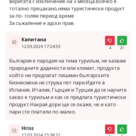
веригата с изключение на 3 месеца.Всичко е
тотално прецакано,няма туристически продукт
за по- голям период време
За съжаление е адски прав
Капитана
60.
12.03.2024 17:24:53
4
21
България е пародия на тема туризъм, не казвам
природните дадености или климат, продукта
който ни предлагат пишман българските
бизнесмени не струва пет пари.Идете в
Испания, Италия, Гърция и Турция да се научите
какво е туризъм и как се предлага туристически
продукт.Накрая дори ще се окаже, че и като
пари сте платили по-малко.
Hriss
59.
12.03.2024 15:38:21