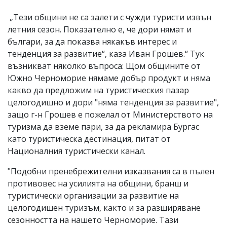
„Тези общини не са залети с чужди туристи извън
летния сезон. Показателно е, че дори нямат и
българи, за да показва някакъв интерес и
тенденция за развитие“, каза Иван Грошев.“ Тук
възникват няколко въпроса: Щом общините от
Южно Черноморие нямаме добър продукт и няма
какво да предложим на туристическия пазар
целогодишно и дори "няма тенденция за развитие",
защо г-н Грошев е пожелал от Министерството на
туризма да вземе пари, за да рекламира Бургас
като туристическа дестинация, питат от
Националния туристически канал.
"Подобни пренебрежителни изказвания са в пълен
противовес на усилията на общини, бранш и
туристически организации за развитие на
целогодишен туризъм, както и за разширяване
сезонността на нашето Черноморие. Тази