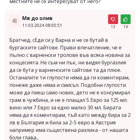
местните не се интересуват от него?
Мв до олив
48.
11.03.2024 08:05:51
13
19
Братчед, сЕди си у Варна и не се бутай в
бургаските сайтове. Прави впечатление, че е
пълно с варненски тролове във всяка новина за
концесията. Не съм ни пък, ни видял бургазлия
да се бута у варненските сайтове та да плюе.
Останалите ти глупости няма да ги коментирам,
понеже даже няма и смисъл. Подобни глупости
може да пиеш само човек, дето не е консумирал
грам в чужбина, и не е плащал 5 Евро за 125 мл.
вино или 7 Евро за едно малко 30 мл. Бирата
няма да я коментирам, тъй като между бира за 2
лв в България и била за 2-5 евро в Австрия
например има съществена разлика - от нашата
боли глава...