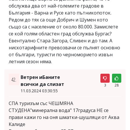
обслужва два от най-големите градове в
България - Варна и Русе като пътникопоток.
Редом до тях са още Добрич и Шумен кото
също са с население от около 80.000. Замислете
се кой голям областен град обслужва Бургас?
Евентуално Стара Загора, Сливен и до там. А
нискотарифните превозвачи се пълнят основно
от българи, туристи по черноморието извън
летния сезон няма.
Ветрен иБаните
42.
всички да слизат
3
28
11.03.2024 03:30:55
СПА туризъм със ЧЕШМЯНА
СТУДЕНА"минерална вода" 17градуса НЕ се
прави кажи го на оня шматки-шушляци от Аква
Калиде