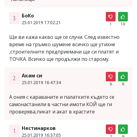
БоКо
3.
25.01.2019 17:02:21
1
10
Ще ви кажа какво ще се случи. След известно
време на гръмко шумене всичко ще утихне
,строителните предприемачи ще си платят и
ТОЧКА. Всичко ще продължи по старому.
Акам си
2.
25.01.2019 16:47:34
6
6
A ония с караваните и палатките където се
самонастанили в частни имоти КОЙ ще ги
проверява,пикат и акат в храстите
Нестинарков
1.
25.01.2019 16:37:05
2
9