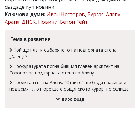
създаде куп новини
Коментарите
под
Ключови думи:
Иван Несторов
,
Бургас
,
Алепу
,
статиите
Арапя
,
ДНСК
,
Новини
,
Бетон Гейт
се
въвеждат
от
Тема в развитие
читателите
и
Кой ще плати събарянето на подпорната стена
редакцията
„Алепу”?
не
носи
Прокуратурата погна бившия главен архитект на
отговорност
Созопол за подпорната стена на Алепу
за
тях!
Проектантът на Алепу: "Стаите" ще бъдат засипани
Ако
под земята, отгоре ще е същинското курортно селище
откриете
обиден
виж още
за
вас
коментар,
моля
сигнализирайте
ни!