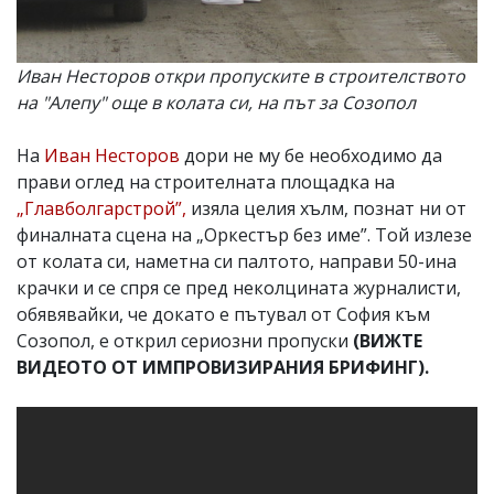
Иван Несторов откри пропуските в строителството
на "Алепу" още в колата си, на път за Созопол
На
Иван Несторов
дори не му бе необходимо да
прави оглед на строителната площадка на
„Главболгарстрой”,
изяла целия хълм, познат ни от
финалната сцена на „Оркестър без име”. Той излезе
от колата си, наметна си палтото, направи 50-ина
крачки и се спря се пред неколцината журналисти,
обявявайки, че докато е пътувал от София към
Созопол, е открил сериозни пропуски
(ВИЖТЕ
ВИДЕОТО ОТ ИМПРОВИЗИРАНИЯ БРИФИНГ).