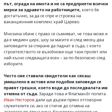
път, ограда на имота и не са предприети всички
мерки за здравето на работниците,
което бе
достатъчно, за да се спре и строежа на
ваканционния комплекс край Царево.
Мнозина обаче с право се съмняват, че това може и
да е медиен цирк, шоу за масите и след месец-два
заповедите за спиране да паднат в съда, с което
строителството се възобнови още тази пролет или
най-късно следващата есен – за по-безопасно след
изборите.
Често сме ставали свидетели как сякаш
умишлено в актове или подобни заповеди се
правят грешки, което води до последвалата им
отмяна от съда.
Заради това и Флагман.бг попита
Иван Несторов
дали ще държи пряко отговорни
служителите си, ако се стигне до отмяна на
актовете по тяхна вина. Конкретен отговор не