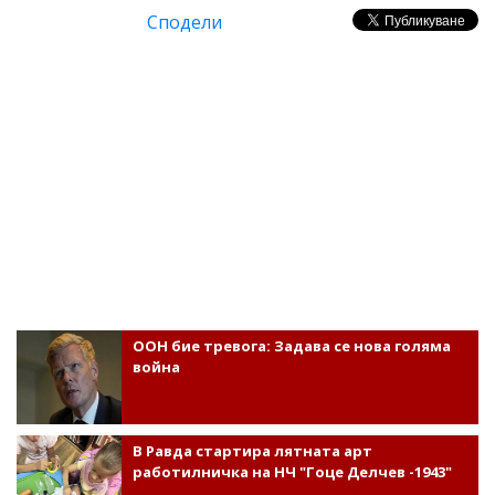
Сподели
ООН бие тревога: Задава се нова голяма
война
В Равда стартира лятната арт
работилничка на НЧ "Гоце Делчев -1943"