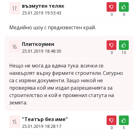
възмутен теляк
17.
25.01.2019 19:53:43
0
6
Медийно шоу с предизвестен край.
Плиткоумен
16.
25.01.2019 18:48:30
0
13
Нещо не мога да вдяна тука. всички се
нахвърлят върху фирмите строители. Сигурно
са с изряни документи. Защо никой не
проверява кой им издал разрешенията за
строителство и кой е променил статута на
земята.
"Театър без име"
15.
25.01.2019 18:28:17
0
5