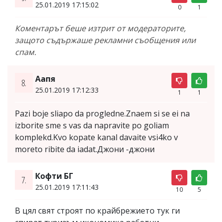
25.01.2019 17:15:02
0
1
Коментарът беше изтрит от модераторите,
защото съдържаше рекламни съобщения или
спам.
Aапя
8.
25.01.2019 17:12:33
1
1
Pazi boje sliapo da progledne.Znaem si se ei na
izborite sme s vas da napravite po goliam
komplekd.Kvo kopate kanal davaite vsi4ko v
moreto ribite da iadat.Джони -джони
Кофти БГ
7.
25.01.2019 17:11:43
10
5
В цял свят строят по крайбрежието тук ги