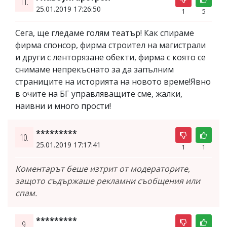
11.
25.01.2019 17:26:50
1
5
Сега, ще гледаме голям театър! Как спираме
фирма спонсор, фирма строител на магистрали
и други с ленторязане обекти, фирма с която се
снимаме непрекъснато за да запълним
страниците на историята на новото време!Явно
в очите на БГ управляващите сме, жалки,
наивни и много прости!
*********
10.
25.01.2019 17:17:41
1
1
Коментарът беше изтрит от модераторите,
защото съдържаше рекламни съобщения или
спам.
*********
9.