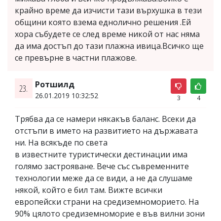
крайно време да изчисти тази върхушка в тези
общини която взема еднолично решения .Ей
хора събудете се след време никой от нас няма
да има достъп до тази плажна ивица.Всичко ще
се превърне в частни плажове.
Ротшилд
23.
26.01.2019 10:32:52
3
4
Трябва да се намери някакъв баланс. Всеки да
отстъпи в името на развитието на държавата
ни. На всякъде по света
в известните туристически дестинации има
голямо застрояване. Вече със съвременните
технологии меже да се види, а не да слушаме
някой, който е бил там. Вижте всички
европейски страни на средиземноморието. На
90% цялото средиземноморие е във вилни зони