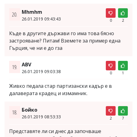
Mhmhm
20.
26.01.2019 09:43:43
0
2
Къде в другите държави го има това бясно
застрояване? Питам! Вземете за пример една
Гърция, че ни е до гза
ABV
19.
26.01.2019 09:03:38
0
1
Живко педала стар партизански кадър е в
далаверата крадец и измамник.
Бойко
18.
26.01.2019 08:53:33
2
7
Представяте ли си днес да започваше