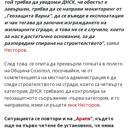
той трябва да уведоми ДНСК, че обектът е
завършен, трябва да се направи мониторинг от
„Геозащита Варна”, да се въведе в експлоатация
и чак тогава да започне изграждането на
жилищните сгради, а това не се е случило, което
за нас е достатъчно основание, за да
разпоредим спиране на строителството”,
заяви
Несторов.
След това се опита да прехвърли топката в полето
на Община Созопол, посочвайки, че от
компетенцията на местната администрация е да
следи строителството на сгради, които са четвърта
категория. ДНСК трябвало да контролира за
геозащитното съоръжение -първа категория, и го
направила, изми си ръцете
инж.Несторов.
Ситуацията се повтори и на „
Арапя
”, където
още на първо четене бе установено, че няма