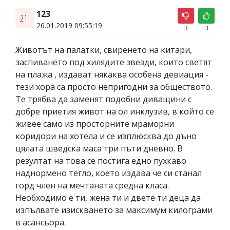
123
21.
26.01.2019 09:55:19
3
3
Животът на палатки, свиренето на китари,
заспиването под хилядите звезди, които светят
на плажа , издават някаква особена девиация -
тези хора са просто непригодни за обществото.
Те трябва да заменят подобни диващини с
добре приетия живот на ол инклузив, в който се
живее само из просторните мраморни
коридори на хотела и се изплюсква до дъно
цялата шведска маса три пъти дневно. В
резултат на това се постига едно пухкаво
наднормено тегло, което издава че си станал
горд член на мечтаната средна класа.
Необходимо е ти, жена ти и двете ти деца да
изпълвате изискването за максимум килограми
в асансьора.