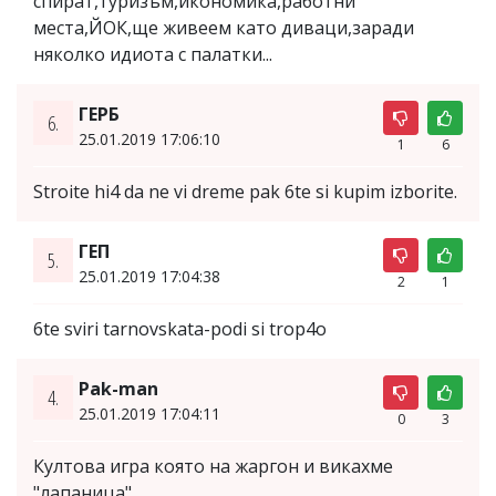
спират,туризъм,икономика,работни
места,ЙОК,ще живеем като диваци,заради
няколко идиота с палатки...
ГЕРБ
6.
25.01.2019 17:06:10
1
6
Stroite hi4 da ne vi dreme pak 6te si kupim izborite.
ГЕП
5.
25.01.2019 17:04:38
2
1
6te sviri tarnovskata-podi si trop4o
Pak-man
4.
25.01.2019 17:04:11
0
3
Култова игра която на жаргон и викахме
"лапаница"