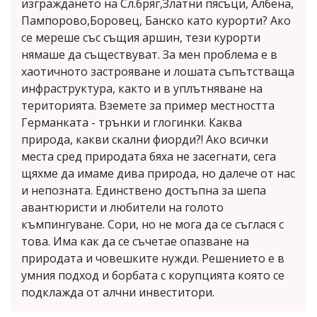
изграждането на Сл.бряг,Златни пясъци, Албена,
Пампорово,Боровец, Банско като курорти? Ако
се мереше със същия аршин, тези курорти
нямаше да съществуват. За мен проблема е в
хаотичното застрояване и лошата съпътстваща
инфраструктура, както и в уплътняване на
територията. Вземете за пример местността
Германката - трънки и глогинки. Каква
природа, какви скални фиорди?! Ако всички
места сред природата бяха не засегнати, сега
щяхме да имаме дива природа, но далече от нас
и непозната. Единствено достъпна за шепа
авантюристи и любители на голото
къмпингуване. Сори, но не мога да се съглася с
това. Има как да се съчетае опазване на
природата и човешките нужди. Решението е в
умния подход и борбата с корупцията която се
подклажда от алчни инвеститори.