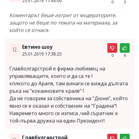
25.01.2019 17:43:00
0
3
Коментарът беше изтрит от модераторите,
защото не беше по темата на материала, за
който се отнася.
Евтино шоу
12.
25.01.2019 17:38:25
0
6
Главболгарстрой е фирма-любимец на
управляващите, които и да са те !
кплкото до Арапя, там винаги се вижда дългата
ръка на "кокаиновите крале" !
Да не говорим за собственика на "Дюни", който
явно се е оказал и собственик на "Градина"!
Навремето много се изписа ,чий съратник е
той-първа дружка на един Президент!
Главбулгарстрой