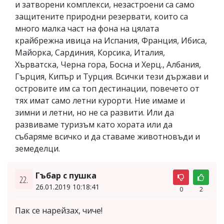
и затворени комплекси, незастроени са само
защитените природни резервати, които са
много малка част на фона на цялата
крайбрежна ивица на Испания, Франция, Ибиса,
Майорка, Сардиния, Корсика, Италия,
Хърватска, Черна гора, Босна и Херц., Албания,
Гърция, Кипър и Турция. Всички тези държави и
островите им са топ дестинации, повечето от
тях имат само летни курорти. Ние имаме и
зимни и летни, но не са развити. Или да
развиваме туризъм като хората или да
събаряме всичко и да ставаме животновъди и
земеделци.
Гъбар с пушка
22.
26.01.2019 10:18:41
0
2
Пак се нарейзах, чиче!