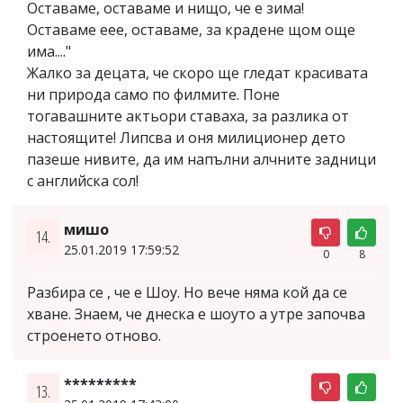
Оставаме, оставаме и нищо, че е зима!
Оставаме еее, оставаме, за крадене щом още
има...."
Жалко за децата, че скоро ще гледат красивата
ни природа само по филмите. Поне
тогавашните актьори ставаха, за разлика от
настоящите! Липсва и оня милиционер дето
пазеше нивите, да им напълни алчните задници
с английска сол!
мишо
14.
25.01.2019 17:59:52
0
8
Разбира се , че е Шоу. Но вече няма кой да се
хване. Знаем, че днеска е шоуто а утре започва
строенето отново.
*********
13.