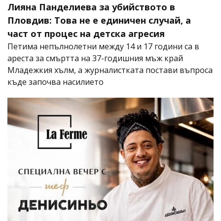
Лияна Панделиева за убийството в
Пловдив: Това не е единичен случай, а
част от процес на детска агресия
Петима непълнолетни между 14 и 17 години са в
ареста за смъртта на 37-годишния мъж край
Младежкия хълм, а журналистката постави въпроса
къде започва насилието