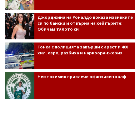
Джорджина на Роналдо показа извивките
си по бански и отвърна на хейтърите:
Обичам тялото си
Гонка с полицията завърши с арест и 460
хил. евро, разбиха и наркооранжерия
Нефтохимик привлече офанзивен халф