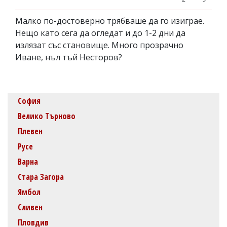
Малко по-достоверно трябваше да го изиграе.
Нещо като сега да огледат и до 1-2 дни да
излязат със становище. Много прозрачно
Иване, нъл тъй Несторов?
София
Велико Търново
Плевен
Русе
Варна
Стара Загора
Ямбол
Сливен
Пловдив