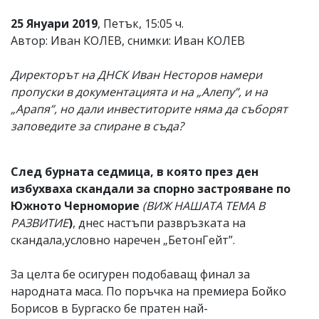
25 Януари 2019
, Петък, 15:05 ч.
Автор: Иван КОЛЕВ, снимки: Иван КОЛЕВ
Директорът на ДНСК Иван Несторов намери
пропуски в документацията и на „Алепу”, и на
„Арапя”, но дали инвеститорите няма да съборят
заповедите за спиране в съда?
След бурната седмица, в която през ден
избухваха скандали за спорно застрояване по
Южното Черноморие
(ВИЖ НАШАТА ТЕМА В
РАЗВИТИЕ
)
, днес настъпи развръзката на
скандала,условно наречен „БетонГейт”.
За целта бе осигурен подобаващ финал за
народната маса. По поръчка на премиера Бойко
Борисов в Бургаско бе пратен най-