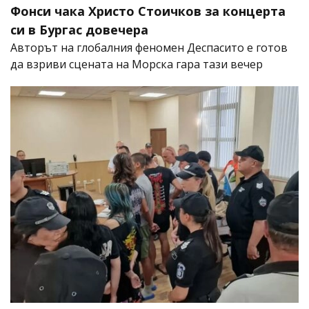
Фонси чака Христо Стоичков за концерта
си в Бургас довечера
Авторът на глобалния феномен Деспасито е готов
да взриви сцената на Морска гара тази вечер