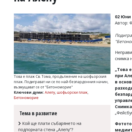
УКРАЙНА
СПОРТ
02 Юни 
РАЗСЛЕДВАНЕ
Автор: 
БИЗНЕС
Подигра
ЮГ
"Бетоно
Неправи
Управители:
снимка 
Веселин
Василев,
„Това 
email:
v.vasilev@flagman.bg
при Але
Това е плаж Св. Тома, продължение на шофьорския
Катя
в осно
плаж. Подиграват ни се по най-безпардонния начин,
Касабова,
възмущават се от "Бетономорие"
разходи
еmail:
k.kassabova@flagman.bg
Ключови думи:
Алепу
,
шофьорски плаж
,
безпар
Бетономорие
управле
Главен
Снимка
редактор:
Иван
Тема в развитие
„Фейсбук
Колев,
email:
Кой ще плати събарянето на
Фотото
office@flagman.bg
подпорната стена „Алепу”?
медиит