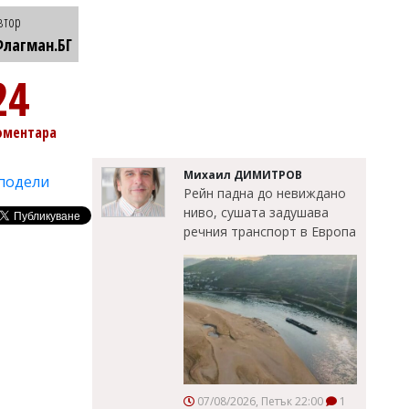
втор
лагман.БГ
24
оментара
Михаил ДИМИТРОВ
подели
Рейн падна до невиждано
ниво, сушата задушава
речния транспорт в Европа
07/08/2026, Петък 22:00
1