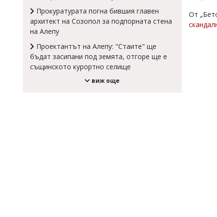
Прокуратурата погна бившия главен
Коментарите
От „Бет
под
архитект на Созопол за подпорната стена
скандал
статиите
на Алепу
се
въвеждат
Проектантът на Алепу: "Стаите" ще
от
бъдат засипани под земята, отгоре ще е
читателите
същинското курортно селище
и
редакцията
виж още
не
носи
отговорност
за
тях!
Ако
откриете
обиден
за
вас
коментар,
моля
сигнализирайте
ни!