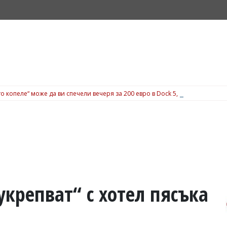
о копеле“ може да ви спечели вечеря за 200 евро в Dock 5, вижте подробн
крепват“ с хотел пясъка