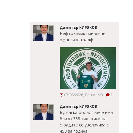
Димитър КИРЯКОВ
Нефтохимик привлече
офанзивен халф
07/08/2026, Петък 19:31
2
Димитър КИРЯКОВ
Бургаска област вече има
близо 338 хил. жилища,
сградите се увеличиха с
453 за година