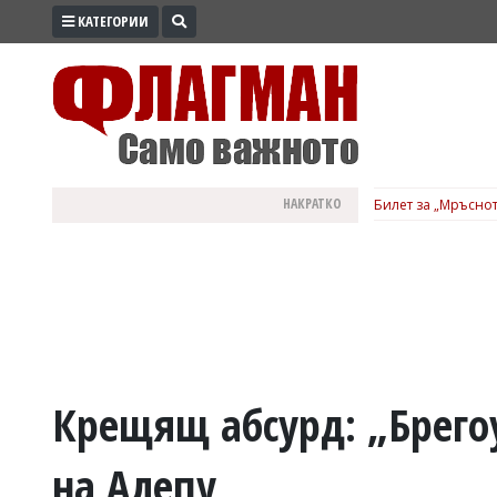
КАТЕГОРИИ
ПРОМО
ЗОНА
ИЗБОРИ
2026
ПРАКТИЧНО
НАКРАТКО
Билет за „Мръснот
КУЛТУРА
ЗДРАВЕ
ПОЛИТИКА
ОБЩИНИ
ОБЩЕСТВО
ЛАЙФСТАЙЛ
Крещящ абсурд: „Брегоу
ВОЙНАТА
на Алепу
В