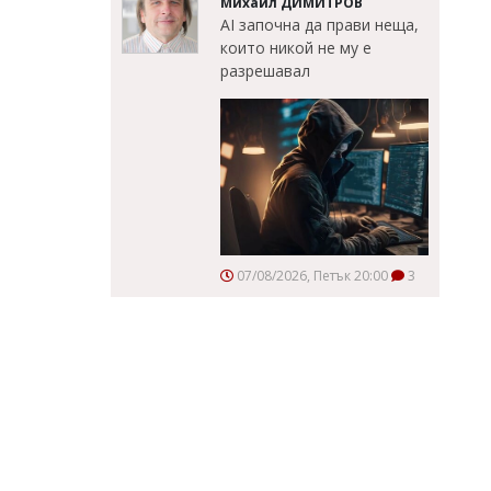
Михаил ДИМИТРОВ
AI започна да прави неща,
които никой не му е
разрешавал
07/08/2026, Петък 20:00
3