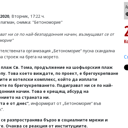
А
Ф
2020
, Вторник, 17:22 ч.
Флагман, снимка: "Бетономорие"
ват ни се по най-безпардонния начин, възмущават се от
морие"
К
телствената организация „Бетономорие“ пусна скандална
С
на строеж на брега на морето.
е плаж Св. Тома, продължение на шофьорския плаж
пу. Това което виждате, по проект, е брегоукрепване
вите и хотелски комплекс, който да изплати
те по брегоукрепването. Подиграват ни се по най-
донния начин. Това е крещящ абсурд на
нието на страната ни.
та е от днес“
, информират от „Бетономорие“ във
“.
 се разпространява бързо в социалните мрежи и
е. Очаква се реакция от институциите.