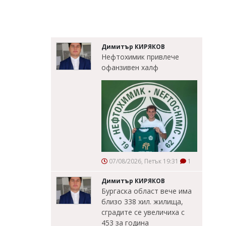
Димитър КИРЯКОВ
Нефтохимик привлече
офанзивен халф
07/08/2026, Петък 19:31
1
Димитър КИРЯКОВ
Бургаска област вече има
близо 338 хил. жилища,
сградите се увеличиха с
453 за година