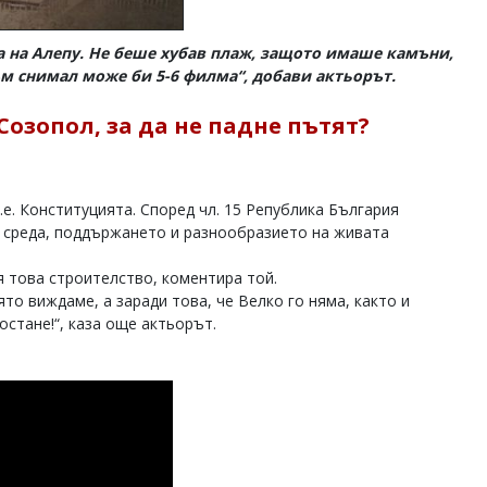
 на Алепу. Не беше хубав плаж, защото имаше камъни,
съм снимал може би 5-6 филма“, добави актьорът.
озопол, за да не падне пътят?
.е. Конституцията. Според чл. 15 Република България
 среда, поддържането и разнообразието на живата
я това строителство, коментира той.
ято виждаме, а заради това, че Велко го няма, както и
остане!“, каза още актьорът.