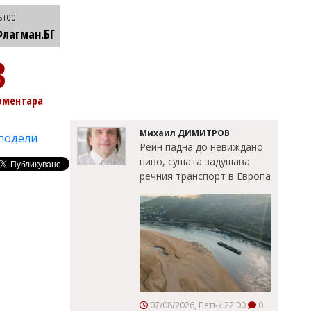
втор
лагман.БГ
3
оментара
Михаил ДИМИТРОВ
подели
Рейн падна до невиждано
ниво, сушата задушава
речния транспорт в Европа
07/08/2026, Петък 22:00
0