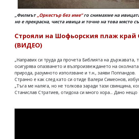
„Филмът
„Оркестър без име“
го снимахме на ивицата
но е прекрасна, чиста ивица и точно на това място 
Строяли на Шофьорския плаж край С
(ВИДЕО)
„Направих си труда да прочета Библията на държавата, т
осигурява опазването и възпроизвеждането на околната
природа, разумното използване и т.н., заяви Поппандов.
Странно е как след като си отиде Валери Симеонов, избу
„Тъга ме наляга, но не толкова заради тази свинщина, ко
Станислав Стратиев, отидоха си много хора... Дано нещо 