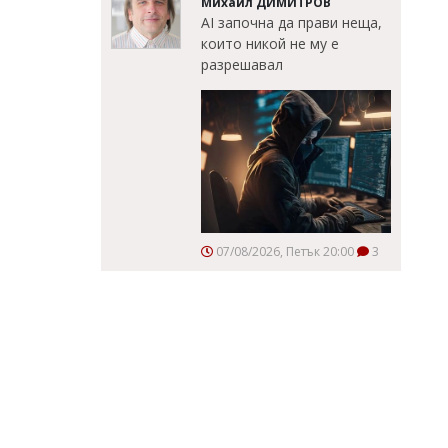
Михаил ДИМИТРОВ
AI започна да прави неща,
които никой не му е
разрешавал
07/08/2026, Петък 20:00
3