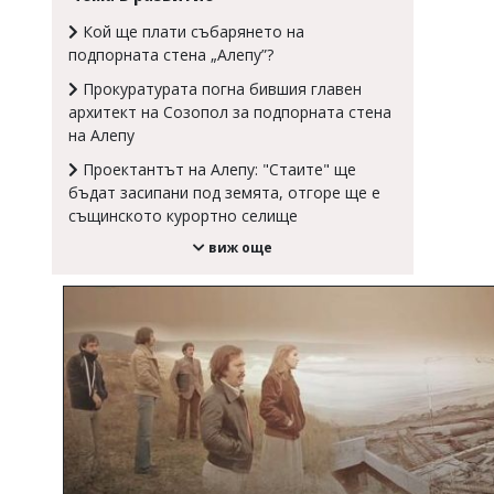
Коментарите
Кой ще плати събарянето на
под
подпорната стена „Алепу”?
статиите
се
Прокуратурата погна бившия главен
въвеждат
архитект на Созопол за подпорната стена
от
на Алепу
читателите
и
Проектантът на Алепу: "Стаите" ще
редакцията
бъдат засипани под земята, отгоре ще е
не
същинското курортно селище
носи
отговорност
виж още
за
тях!
Ако
откриете
обиден
за
вас
коментар,
моля
сигнализирайте
ни!