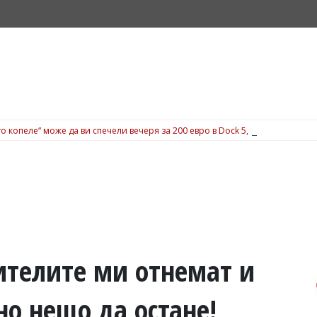
о копеле“ може да ви спечели вечеря за 200 евро в Dock 5, вижте подробн
ителите ми отнемат и
но нещо да остане!