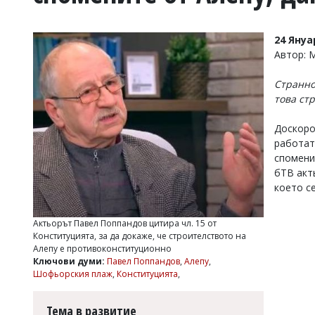
УКРАЙНА
СПОРТ
24 Януа
РАЗСЛЕДВАНЕ
Автор:
БИЗНЕС
Странно
ЮГ
това ст
Управители:
Доскоро 
Веселин
работат
Василев,
спомени.
email:
бТВ ак
v.vasilev@flagman.bg
което с
Катя
Касабова,
еmail:
k.kassabova@flagman.bg
Актьорът Павел Поппандов цитира чл. 15 от
Конституцията, за да докаже, че строителството на
Главен
Алепу е противоконституционно
редактор:
Ключови думи:
Павел Поппандов
,
Алепу
,
Иван
Шофьорския плаж
,
Конституцията
,
Колев,
email:
office@flagman.bg
Тема в развитие