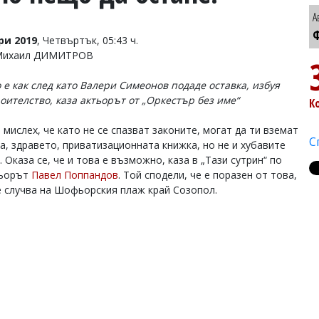
А
Ф
ри 2019
, Четвъртък, 05:43 ч.
 Михаил ДИМИТРОВ
 е как след като Валери Симеонов подаде оставка, избуя
роителство, каза актьорът от „Оркестър без име“
К
мислeх, че като не се спазват законите, могат да ти вземат
С
а, здравето, приватизационната книжка, но не и хубавите
 Оказа се, че и това е възможно, каза в „Тази сутрин“ по
тьорът
Павел Поппандов
. Той сподели, че е поразен от това,
е случва на Шофьорския плаж край Созопол.