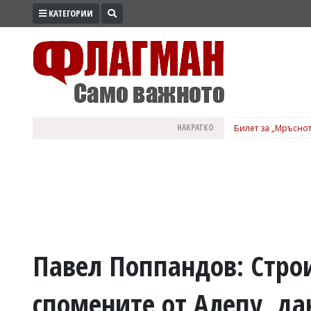
КАТЕГОРИИ
ПРОМО
ЗОНА
ИЗБОРИ
2026
ПРАКТИЧНО
НАКРАТКО
Билет за „Мръснот
КУЛТУРА
ЗДРАВЕ
ПОЛИТИКА
ОБЩИНИ
ОБЩЕСТВО
ЛАЙФСТАЙЛ
Павел Поппандов: Стро
ВОЙНАТА
спомените от Алепу, да
В