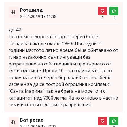
Ротшилд
44.
24.01.2019 19:11:38
3
4
До 42
По спомен, боровата гора с черен бор е
засадена някъде около 1980г.Последните
години мястото лятно време беше обитавано от
т. нар незаконно къмпингуващи без
разрешение на собственика и превърнато от
тях в сметище. Преди 10 - на години много по-
голям масив от черен бор край Созопол беше
изсечен за да се построй огромния комплекс
"Санта Марина" пак на брега на морето и с
капацитет над 7000 легла. Явно отново в частни
земи и със съответните разрешения.
Бат роско
43.
24.01.2019 18:42:32