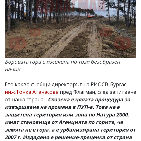
Боровата гора е изсечена по този безобразен
начин
Ето какво съобщи директорът на РИОСВ-Бургас
инж.Тонка Атанасова
пред Флагман, след запитване
от наша страна: „
Спазена е цялата процедура за
извършване на промяна в ПУП-а. Това не е
защитена територия или зона по Натура 2000,
имат становище от Агенцията по горите, че
земята не е гора, а е урбанизирана територия от
2007 г. Издадено е решение-преценка от страна