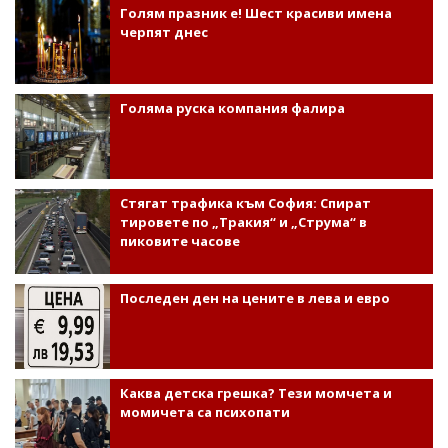
Голям празник е! Шест красиви имена
черпят днес
Голяма руска компания фалира
Стягат трафика към София: Спират
тировете по „Тракия“ и „Струма“ в
пиковите часове
Последен ден на цените в лева и евро
Каква детска грешка? Тези момчета и
момичета са психопати