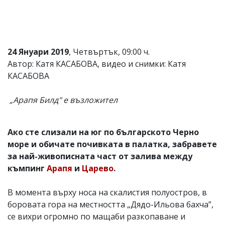
24 Януари 2019
, Четвъртък, 09:00 ч.
Автор: Катя КАСАБОВА, видео и снимки: Катя
КАСАБОВА
„Арапя Билд" е възложител
Ако сте слизали на юг по българското Черно
море и обичате почивката в палатка, забравете
за най-живописната част от залива между
къмпинг
Арапя
и
Царево
.
В момента върху носа на скалистия полуостров, в
боровата гора на местността „Дядо-Ильова бахча”,
се вихри огромно по мащаби разкопаване и