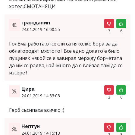
хотел,СМОТАНЯЦИ
гражданин
40.
24.01.2019 16:00:55
7
6
ГолЕма работа,отсекли са няколко бора за да
облагородят мястото ! Все едно докато е било
пущиняк някой се е завирал мержду борчетата
да им се радва,най-много да е влизал там да се
изсере !
Цирк
39.
24.01.2019 14:33:08
2
6
Герб съсипаха всичко :(
Нептун
38.
24.01.2019 14:15:13
2
3