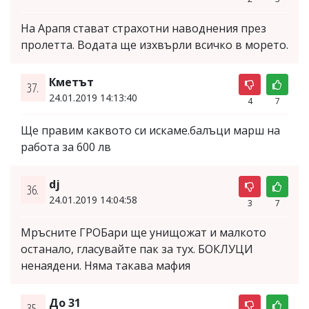
На Арапя стават страхотни наводнения през
пролетта. Водата ще изхвърли всичко в морето.
Кметът
37.
24.01.2019 14:13:40
4
7
Ще правим каквото си искаме.балъци марш на
работа за 600 лв
dj
36.
24.01.2019 14:04:58
3
7
Мръсните ГРОБари ще унищожат и малкото
останало, гласувайте пак за тух. БОКЛУЦИ
ненаядени. Няма такава мафия
До 31
35.