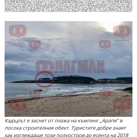
Кадърът е заснет от плажа на къмпинг „Арапя” в
посока строителния обект. Туристите добре знаят
как изглеждаше този полуостров до есента на 2018