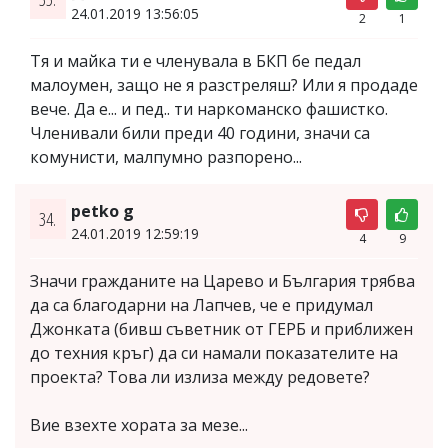
24.01.2019 13:56:05
2
1
Тя и майка ти е членувала в БКП бе педал
малоумен, защо не я разстреляш? Или я продаде
вече. Да е... и пед.. ти наркоманско фашистко.
Членивали били преди 40 години, значи са
комунисти, малпумно разпорено...
petko g
34.
24.01.2019 12:59:19
4
9
Значи гражданите на Царево и България трябва
да са благодарни на Лапчев, че е придумал
Джонката (бивш съветник от ГЕРБ и приближен
до техния кръг) да си намали показателите на
проекта? Това ли излиза между редовете?
Вие взехте хората за мезе...