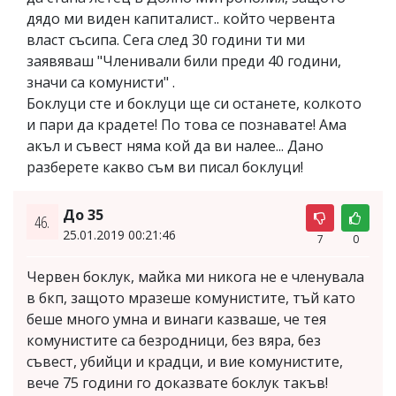
дядо ми виден капиталист.. който червента
власт съсипа. Сега след 30 години ти ми
заявяваш "Членивали били преди 40 години,
значи са комунисти" .
Боклуци сте и боклуци ще си останете, колкото
и пари да крадете! По това се познавате! Ама
акъл и съвест няма кой да ви налее... Дано
разберете какво съм ви писал боклуци!
До 35
46.
25.01.2019 00:21:46
7
0
Червен боклук, майка ми никога не е членувала
в бкп, защото мразеше комунистите, тъй като
беше много умна и винаги казваше, че тея
комунистите са безродници, без вяра, без
съвест, убийци и крадци, и вие комунистите,
вече 75 години го доказвате боклук такъв!