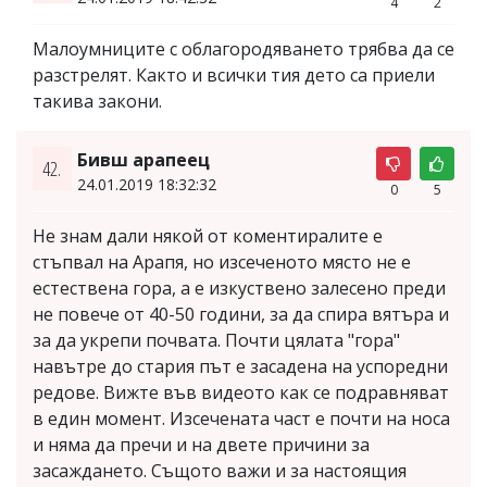
4
2
Малоумниците с облагородяването трябва да се
разстрелят. Както и всички тия дето са приели
такива закони.
Бивш арапеец
42.
24.01.2019 18:32:32
0
5
Не знам дали някой от коментиралите е
стъпвал на Арапя, но изсеченото място не е
естествена гора, а е изкуствено залесено преди
не повече от 40-50 години, за да спира вятъра и
за да укрепи почвата. Почти цялата "гора"
навътре до стария път е засадена на успоредни
редове. Вижте във видеото как се подравняват
в един момент. Изсечената част е почти на носа
и няма да пречи и на двете причини за
засаждането. Същото важи и за настоящия