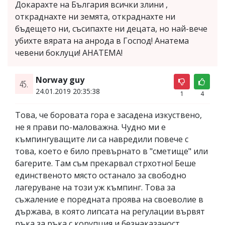
Докарахте на България всички злини ,
откраднахте ни земята, откраднахте ни
бъдещето ни, съсипахте ни децата, но най-вече
убихте вярата на анрода в Господ! Анатема
чевени боклуци! АНАТЕМА!
Norway guy
45.
24.01.2019 20:35:38
1
4
Това, че боровата гора е засадена изкуствено,
не я прави по-маловажна. Чудно ми е
къмпингуващите ли са навредили повече с
това, което е било превърнато в "сметище" или
багерите. Там съм прекарвал стрхотно! Беше
единственото място останало за свободно
лагеруване на този уж къмпинг. Това за
съжаление е поредната проява на своеволие в
държава, в която липсата на регулации вървят
ръка за ръка с корупция и безнаказаност.