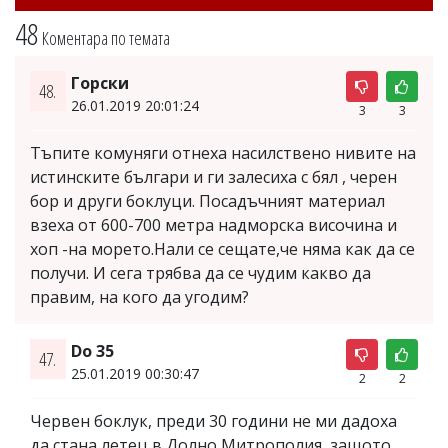
48
Коментара по темата
Горски
48.
26.01.2019 20:01:24
3
3
Тъпите комуняги отнеха насилствено нивите на
истинските българи и ги залесиха с бял , черен
бор и други боклуци. Посадъчният материал
взеха от 600-700 метра надморска височина и
хоп -на морето.Нали се сещате,че няма как да се
получи. И сега трябва да се чудим какво да
правим, на кого да угодим?
Do 35
47.
25.01.2019 00:30:47
2
2
Червен боклук, преди 30 години не ми дадоха
да стана летец в Долно Митрополия, защото