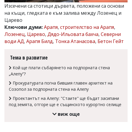
Изсечени са стотици дървета, положени са основи
Коментарите
под
на къщи, гледката е към залива между Лозенец и
статиите
Царево
се
Ключови думи:
Арапя
,
строителство на Арапя
,
въвеждат
от
Лозенец
,
Царево
,
Дядо-Ильовата бахча
,
Северни
читателите
води АД
,
Арапя Билд
,
Тонка Атанасова
,
Бетон Гейт
и
редакцията
не
Тема в развитие
носи
отговорност
Кой ще плати събарянето на подпорната стена
за
„Алепу”?
тях!
Ако
Прокуратурата погна бившия главен архитект на
откриете
Созопол за подпорната стена на Алепу
обиден
за
Проектантът на Алепу: "Стаите" ще бъдат засипани
вас
под земята, отгоре ще е същинското курортно селище
коментар,
моля
виж още
сигнализирайте
ни!