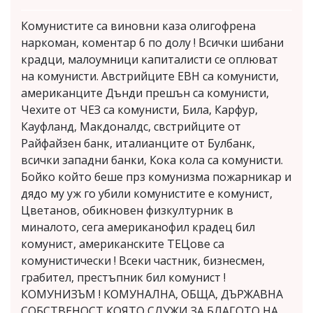
Комунистите са виновни каза олигофрена
наркоман, коментар 6 по долу ! Всички шибани
крадци, малоумници капиталисти се оплюват
на комунисти. Австрийците ЕВН са комунисти,
американците Дънди прешън са комунисти,
Чехите от ЧЕЗ са комунисти, Била, Карфур,
Кауфланд, Макдоналдс, свстрийците от
Райфайзен банк, италианците от Булбанк,
всички западни банки, Кока кола са комунисти.
Бойко който беше прз комунизма пожарникар и
дядо му уж го убили комунистите е комунист,
Цветанов, обикновен физкултурник в
миналото, сега американофил крадец бил
комунист, американските ТЕЦове са
комунистически ! Всеки частник, бизнесмен,
грабител, престъпник бил комунист !
КОМУНИЗЪМ ! КОМУНАЛНА, ОБЩА, ДЪРЖАВНА
СОБСТВЕНОСТ КОЯТО СЛУЖИ ЗА БЛАГОТО НА