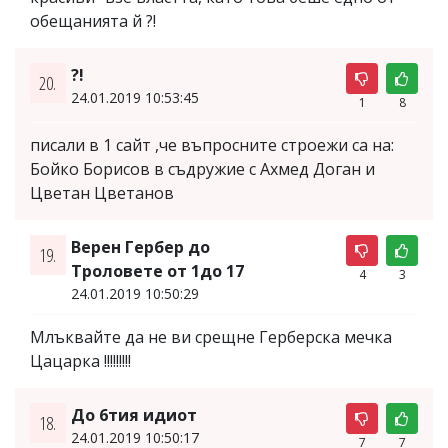
обещанията й ?!
?!
20.
24.01.2019 10:53:45
1
8
писали в 1 сайт ,че въпросните строежи са на:
Бойко Борисов в съдружие с Ахмед Доган и
Цветан Цветанов
Верен Гербер до
19.
Троловете от 1до 17
4
3
24.01.2019 10:50:29
Млъквайте да не ви срещне Герберска мечка
Цацарка !!!!!!!!!
До 6тия идиот
18.
24.01.2019 10:50:17
7
7