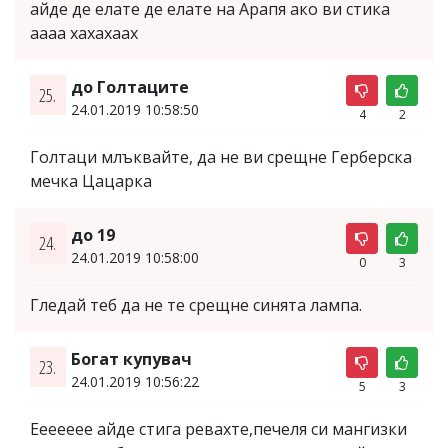
айде де елате де елате на Арапя ако ви стика
аааа хахахаах
до Голтаците
25.
24.01.2019 10:58:50
4
2
Голтаци млъквайте, да не ви срещне Герберска
мечка Цацарка
до 19
24.
24.01.2019 10:58:00
0
3
Гледай теб да не те срещне синята лампа.
Богат купувач
23.
24.01.2019 10:56:22
5
3
Еееееее айде стига ревахте,печеля си мангизки