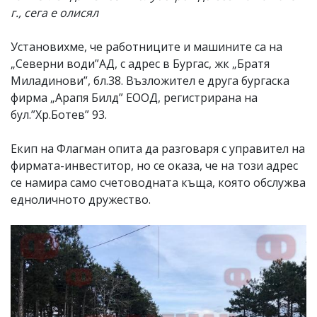
г., сега е олисял
Установихме, че работниците и машините са на
„Северни води”АД, с адрес в Бургас, жк „Братя
Миладинови”, бл.38. Възложител е друга бургаска
фирма „Арапя Билд” ЕООД, регистрирана на
бул.”Хр.Ботев” 93.
Екип на Флагман опита да разговаря с управител на
фирмата-инвеститор, но се оказа, че на този адрес
се намира само счетоводната къща, която обслужва
едноличното дружество.