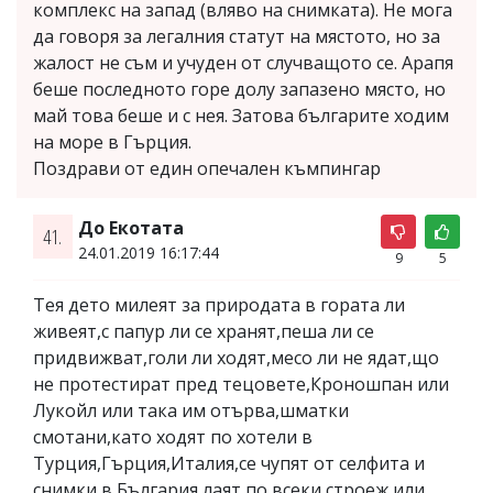
комплекс на запад (вляво на снимката). Не мога
да говоря за легалния статут на мястото, но за
жалост не съм и учуден от случващото се. Арапя
беше последното горе долу запазено място, но
май това беше и с нея. Затова българите ходим
на море в Гърция.
Поздрави от един опечален къмпингар
До Екотата
41.
24.01.2019 16:17:44
9
5
Тея дето милеят за природата в гората ли
живеят,с папур ли се хранят,пеша ли се
придвижват,голи ли ходят,месо ли не ядат,що
не протестират пред тецовете,Кроношпан или
Лукойл или така им отърва,шматки
смотани,като ходят по хотели в
Турция,Гърция,Италия,се чупят от селфита и
снимки,в България лаят по всеки строеж или