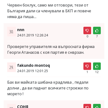
Червен боклук, само ми отговори, тези от
България дали са членували в БКП и повече
няма да пиша....
nnn
30.
24.01.2019 12:26:24
0
7
Проверете управителя на въпросната фирма
Георги Атанасов с коя партия е снврзан.
fakundo montoq
29.
24.01.2019 12:01:25
1
12
Бах ви майката шибана крадлива , педали
долни , да ви паднат всичките строежи по
морето !
СОНЯ