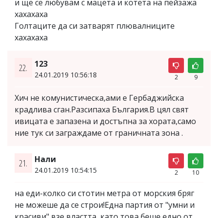
и ще се любувам с мацета и котета на пейзажа
хахахаха
Голтаците да си затварят плювалниците
хахахаха
123
22.
24.01.2019 10:56:18
2
9
Хич не комунистическа,ами е Гербаджийска
крадлива сган.Разсипаха България.В цял свят
ивицата е запазена и достъпна за хората,само
ние тук си заграждаме от граничната зона .
Нали
21.
24.01.2019 10:54:15
2
10
на еди-колко си стотин метра от морския бряг
не можеше да се строи!Една партия от "умни и
красиви" взе властта, като това беше едно от