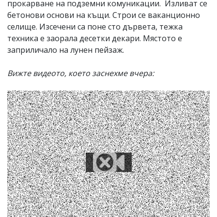
прокарване на подземни комуникации. Изливат се
бетонови основи на къщи. Строи се ваканционно
селище. Изсечени са поне сто дървета, тежка
техника е заорала десетки декари. Мястото е
заприличало на лунен пейзаж.
Вижте видеото, което заснехме вчера: