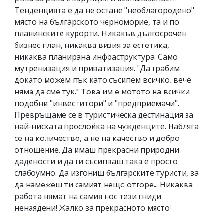
Тенденцията е да не остане "необлагородено"
място на българското черноморие, та и по
планинските курорти. Никакъв дългосрочен
бизнес план, никаква визия за естетика,
никаква планирана инфраструктура. Само
мутренизация и приватизация. "Да грабим
докато можем пък като съсипем всичко, вече
няма да сме тук." Това им е мотото на всички
подобни "инвеститори" и "предприемачи".
Превръщаме се в туристическа дестинация за
най-ниската прослойка на чужденците. Набляга
се на количество, а не на качество и добро
отношение. Да имаш прекрасни природни
дадености и да ги съсипваш така е просто
слабоумно. Да изгониш българските туристи, за
да намежеш ти самият нещо отгоре... Никаква
работа нямат на самия нос тези гниди
ненаядени! Жалко за прекрасното място!