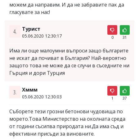
можем да направим. И да не забравите пак да
гласувате за нас!
Турист
4.
05.06.2020 12:30:17
0
31
Има ли още малоумни въпроси защо българите
не искат да почиват в България? Най-вероятно
защото това не може да се случи в съседните ни
Гърция и дори Турция
Хммм
3.
05.06.2020 12:30:03
1
37
Съборете тези грозни бетонови чудовища по
морето.Това Министерство на околната среда
от години съсипва природата ни.Да има съд и
ефективни присъди за виновните.