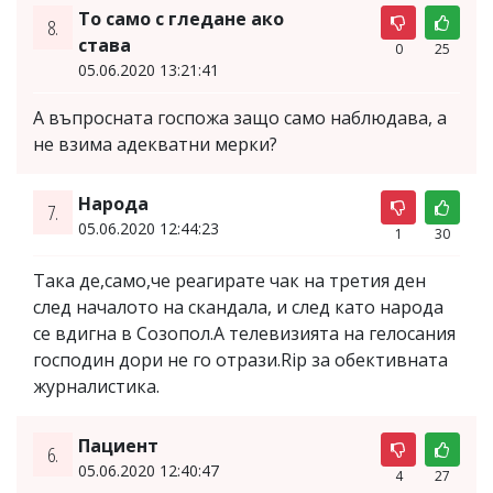
То само с гледане ако
8.
става
0
25
05.06.2020 13:21:41
А въпросната госпожа защо само наблюдава, а
не взима адекватни мерки?
Народа
7.
05.06.2020 12:44:23
1
30
Така де,само,че реагирате чак на третия ден
след началото на скандала, и след като народа
се вдигна в Созопол.А телевизията на гелосания
господин дори не го отрази.Rip за обективната
журналистика.
Пациент
6.
05.06.2020 12:40:47
4
27