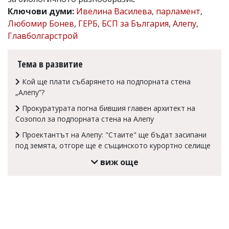
Ключови думи:
Ивелина Василева
,
парламент
,
Коментарите
под
Любомир Бонев
,
ГЕРБ
,
БСП за България
,
Алепу
,
статиите
Главболгарстрой
се
въвеждат
от
Тема в развитие
читателите
и
Кой ще плати събарянето на подпорната стена
редакцията
„Алепу”?
не
носи
Прокуратурата погна бившия главен архитект на
отговорност
Созопол за подпорната стена на Алепу
за
тях!
Проектантът на Алепу: "Стаите" ще бъдат засипани
Ако
под земята, отгоре ще е същинското курортно селище
откриете
обиден
виж още
за
вас
коментар,
моля
сигнализирайте
ни!