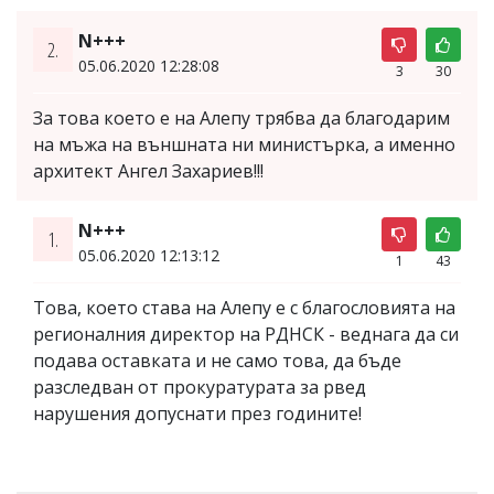
N+++
2.
05.06.2020 12:28:08
3
30
За това което е на Алепу трябва да благодарим
на мъжа на външната ни министърка, а именно
архитект Ангел Захариев!!!
N+++
1.
05.06.2020 12:13:12
1
43
Това, което става на Алепу е с благословията на
регионалния директор на РДНСК - веднага да си
подава оставката и не само това, да бъде
разследван от прокуратурата за рвед
нарушения допуснати през годините!