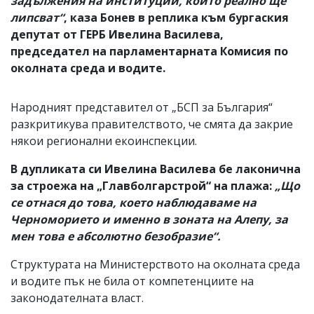
задължения на институции, които реално ще
липсват“
, каза Бонев в реплика към бургаския
депутат от ГЕРБ Ивелина Василева,
председател на парламентарната Комисия по
околната среда и водите.
Народният представител от „БСП за България“
разкритикува правителството, че смята да закрие
някои регионални екоинспекции.
В дупликата си Ивелина Василева бе лаконична
за строежа на „Главболгарстрой“ на плажа:
„Що
се отнася до това, което наблюдаваме на
Черноморието и именно в зоната на Алепу, за
мен това е абсолютно безобразие“.
Структурата на Министерството на околната среда
и водите пък не била от компетенциите на
законодателната власт.