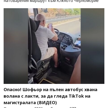
натоварения маршрут към Южното Черноморие
Опасно! Шофьор на пълен автобус хвана
волана с лакти, за да гледа TikTok на
магистралата (ВИДЕО)