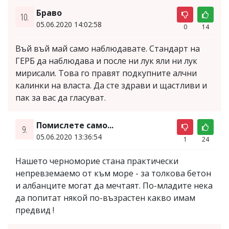
Браво
10.
05.06.2020 14:02:58
0
14
Въй въй май само наблюдавате. Стандарт на
ГЕРБ да наблюдава и после ни лук яли ни лук
мирисали. Това го правят подкупните алчни
калинки на власта. Да сте здрави и щастливи и
пак за вас да гласуват.
Помислете само...
9.
05.06.2020 13:36:54
1
24
Нашето черноморие стана практически
непревземаемо от към море - за толкова бетон
и албанците могат да мечтаят. По-младите нека
да попитат някой по-възрастен какво имам
предвид !