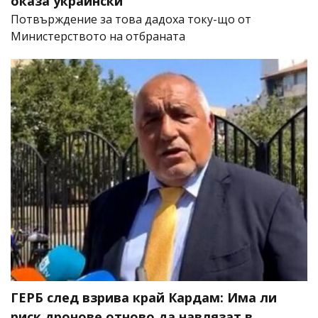
оказа украински
Потвърждение за това дадоха току-що от
Министерството на отбраната
ГЕРБ след взрива край Кардам: Има ли
риск дронове отново да навлязат в