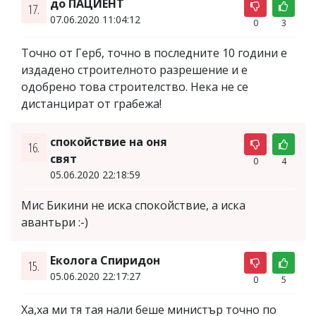
до ПАЦИЕНТ
17.
07.06.2020 11:04:12
0
3
Точно от Герб, точно в последните 10 години е
издадено строителното разрешение и е
одобрено това строителство. Нека не се
дистанцират от грабежа!
спокойствие на оня
16.
свят
0
4
05.06.2020 22:18:59
Мис Бикини не иска спокойствие, а иска
авантьри :-)
Еколога Спиридон
15.
05.06.2020 22:17:27
0
5
Ха,ха ми тя тая нали беше министър точно по