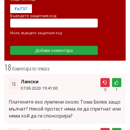
Въведете защитния код:
Моля, въведете защитния код
18
Коментара по темата
Лански
18.
07.06.2020 19:41:00
0
1
Платените еко лумпени около Тома Белев защо
мълчат? Някой протест няма ли да спретнат или
няма кой да ги спонсорира?