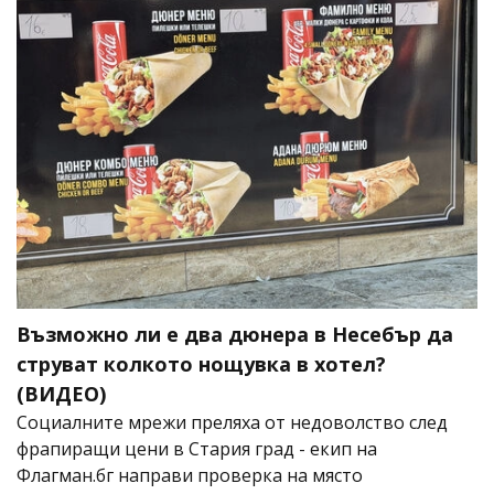
Възможно ли е два дюнера в Несебър да
струват колкото нощувка в хотел?
(ВИДЕО)
Социалните мрежи преляха от недоволство след
фрапиращи цени в Стария град - екип на
Флагман.бг направи проверка на място