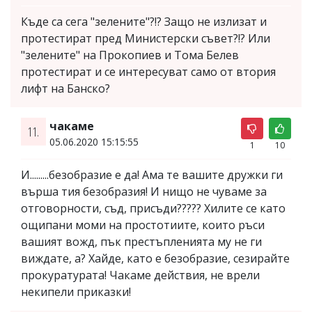
Къде са сега "зелените"?!? Защо не излизат и
протестират пред Министерски съвет?!? Или
"зелените" на Прокопиев и Тома Белев
протестират и се интересуват само от втория
лифт на Банско?
чакаме
11.
05.06.2020 15:15:55
1
10
И.........безобразие е да! Ама те вашите дружки ги
върша тия безобразия! И нищо не чуваме за
отговорности, съд, присъди????? Хилите се като
ощипани моми на простотиите, които ръси
вашият вожд, пък престъпленията му не ги
виждате, а? Хайде, като е безобразие, сезирайте
прокуратурата! Чакаме действия, не врели
некипели приказки!