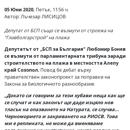
05 Юни 2020
, Петък, 11:56 ч.
Автор: Лъчезар ЛИСИЦОВ
Депутат от БСП също се възмути от строежа на
"Главболгарстрой" на плажа
Депутатът от „БСП за България“ Любомир Бонев
се възмути от парламентарната трибуна заради
строителството на плажа в местността Алепу
край Созопол.
Повод бе дебат върху
правителствен законопроект за поправки на
Закона за биологичното разнообразие.
„Докато си говорим за тези хубави неща как ще
се случат и как законът ще даде изцяло нов
тласък на опазването на Натурата, се случва...
Черноморието и закриването на РИОСВ. Това
ми е репликата, не може да вменяваме