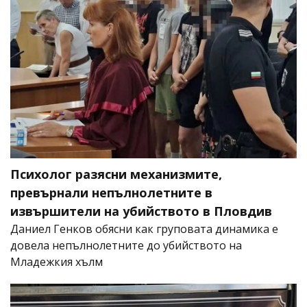
Психолог разясни механизмите,
превърнали непълнолетните в
извършители на убийството в Пловдив
Даниел Генков обясни как груповата динамика е
довела непълнолетните до убийството на
Младежкия хълм