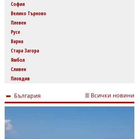
София
Велико Търново
Плевен
Русе
Варна
Стара Загора
Ямбол
Сливен
Пловдив
Всички новини
България