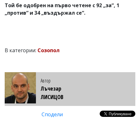
Той бе одобрен на първо четене с 92 „за“, 1
„против“ и 34 „въздържал се“.
В категории:
Созопол
Автор
Лъчезар
ЛИСИЦОВ
Сподели