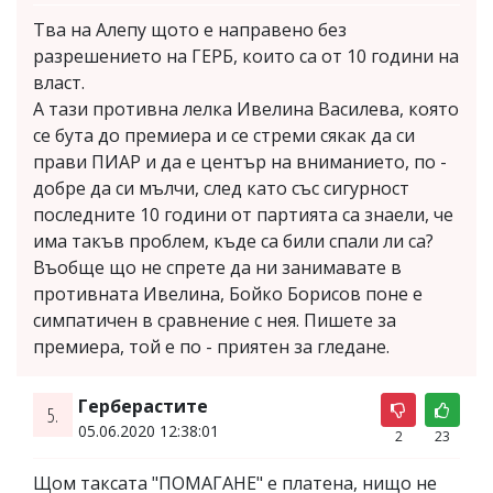
Тва на Алепу щото е направено без
разрешението на ГЕРБ, които са от 10 години на
власт.
А тази противна лелка Ивелина Василева, която
се бута до премиера и се стреми сякак да си
прави ПИАР и да е център на вниманието, по -
добре да си мълчи, след като със сигурност
последните 10 години от партията са знаели, че
има такъв проблем, къде са били спали ли са?
Въобще що не спрете да ни занимавате в
противната Ивелина, Бойко Борисов поне е
симпатичен в сравнение с нея. Пишете за
премиера, той е по - приятен за гледане.
Герберастите
5.
05.06.2020 12:38:01
2
23
Щом таксата "ПОМАГАНЕ" е платена, нищо не