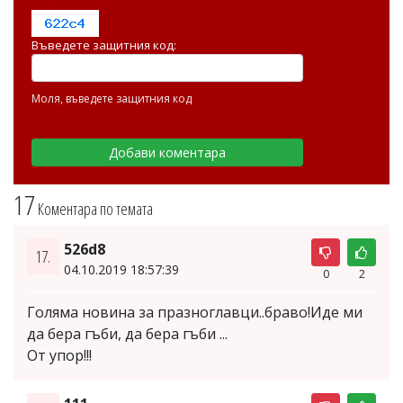
Въведете защитния код:
Моля, въведете защитния код
17
Коментара по темата
526d8
17.
04.10.2019 18:57:39
0
2
Голяма новина за празноглавци..браво!Иде ми
да бера гъби, да бера гъби ...
От упор!!!