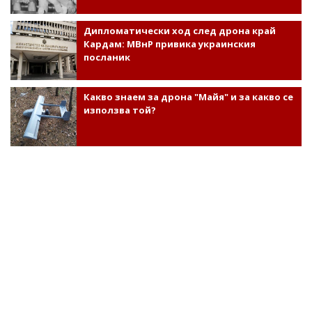
Дипломатически ход след дрона край
Кардам: МВнР привика украинския
посланик
Какво знаем за дрона "Майя" и за какво се
използва той?