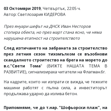
03 Октомври 2019
, Четвъртък, 22:05 ч.
Автор: Светлозария КИДЕРОВА
През януари шефът на ДНСК Иван Несторов
стопира обекта, но през март стана ясно, че няма
нарушена етапност на строителството
След изтичането на забраната за строителство
през летния сезон тихомълком се възобнови
скандалното строитество на брега на морето до
в.с."Свети Тома
" (ВИЖТЕ НАШАТА ТЕМА В
РАЗВИТИЕ), сигнализираха читатели на Флагман.бг.
На кадрите, които ни изпрати се вижда, че тежките
машини работят с пълна сила, а инвеститорът
продължава ударно да излива бетон.
Припомняме, че до т.нар. "Шофьорски плаж", на