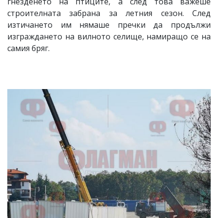
гнезденето на птиците, а след това важеше
строителната забрана за летния сезон. След
изтичането им нямаше пречки да продължи
изграждането на вилното селище, намиращо се на
самия бряг.