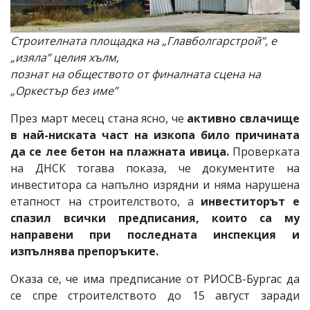
Строителната площадка на „Главболгарстрой”, е
„изяла” целия хълм,
познат на обществото от финалната сцена на
„Оркестър без име”
През март месец стана ясно, че
активно свлачище
в най-ниската част на изкопа било причината
да се лее бетон на плажната ивица.
Проверката
на ДНСК тогава показа, че документите на
инвеститора са напълно изрядни и няма нарушена
етапност на строителството, а
инвеститорът е
спазил всички предписания, които са му
направени при последната инспекция и
изпълнява препоръките.
Оказа се, че има предписание от РИОСВ-Бургас да
се спре строителството до 15 август заради