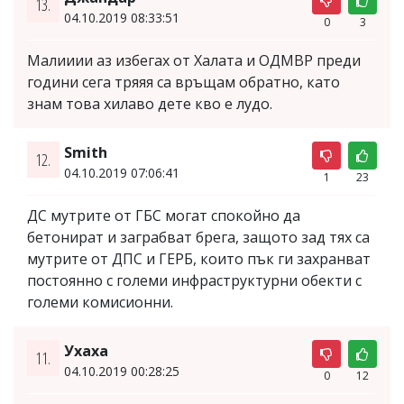
13.
04.10.2019 08:33:51
0
3
Малииии аз избегах от Халата и ОДМВР преди
години сега тряяя са връщам обратно, като
знам това хилаво дете кво е лудо.
Smith
12.
04.10.2019 07:06:41
1
23
ДС мутрите от ГБС могат спокойно да
бетонират и заграбват брега, защото зад тях са
мутрите от ДПС и ГЕРБ, които пък ги захранват
постоянно с големи инфраструктурни обекти с
големи комисионни.
Ухаха
11.
04.10.2019 00:28:25
0
12