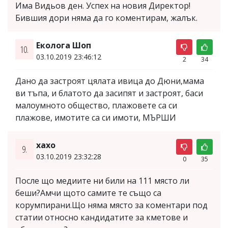
Има Видьов ден. Успех на новия Директор!
Бившия дори няма да го коментирам, жалък.
Еколога Шоп
10.
03.10.2019 23:46:12
2
34
Дано да застроят цялата ивица до Дюни,мама
ви тъпа, и блатото да засипят и застроят, баси
малоумното общество, плажовете са си
плажове, имотите са си имоти, МЪРШИ
хахо
9.
03.10.2019 23:32:28
0
35
После що медиите ни били на 111 място ли
беши?Амчи щото самите те също са
корумпирани.Що няма място за коментари под
статии относно кандидатите за кметове и