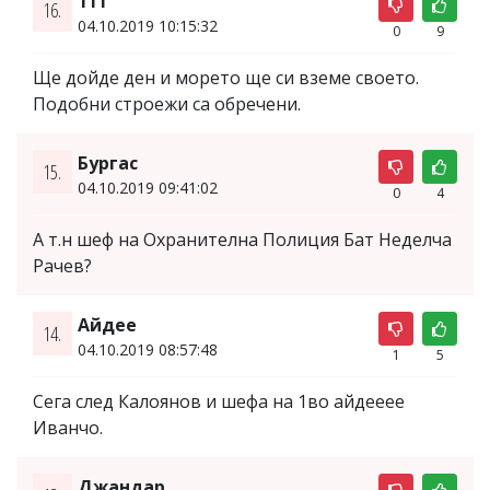
111
16.
04.10.2019 10:15:32
0
9
Ще дойде ден и морето ще си вземе своето.
Подобни строежи са обречени.
Бургас
15.
04.10.2019 09:41:02
0
4
А т.н шеф на Охранителна Полиция Бат Неделча
Рачев?
Айдее
14.
04.10.2019 08:57:48
1
5
Сега след Калоянов и шефа на 1во айдееее
Иванчо.
Джандар