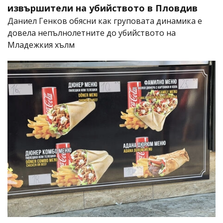
извършители на убийството в Пловдив
Даниел Генков обясни как груповата динамика е
довела непълнолетните до убийството на
Младежкия хълм