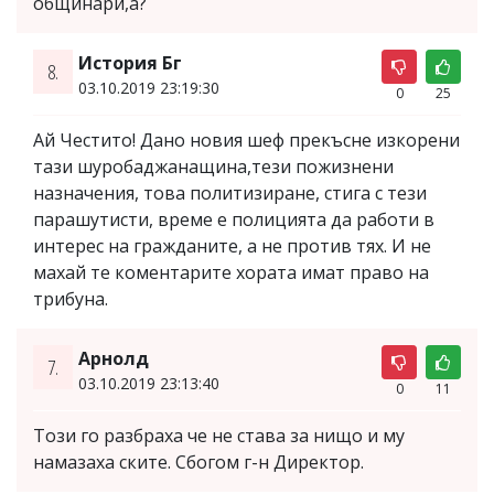
общинари,а?
История Бг
8.
03.10.2019 23:19:30
0
25
Ай Честито! Дано новия шеф прекъсне изкорени
тази шуробаджанащина,тези пожизнени
назначения, това политизиране, стига с тези
парашутисти, време е полицията да работи в
интерес на гражданите, а не против тях. И не
махай те коментарите хората имат право на
трибуна.
Арнолд
7.
03.10.2019 23:13:40
0
11
Този го разбраха че не става за нищо и му
намазаха ските. Сбогом г-н Директор.