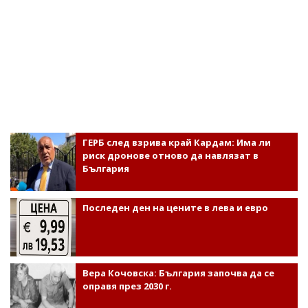
ГЕРБ след взрива край Кардам: Има ли
риск дронове отново да навлязат в
България
Последен ден на цените в лева и евро
Вера Кочовска: България започва да се
оправя през 2030 г.