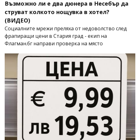
Възможно ли е два дюнера в Несебър да
струват колкото нощувка в хотел?
(ВИДЕО)
Социалните мрежи преляха от недоволство след
фрапиращи цени в Стария град - екип на
Флагман.бг направи проверка на място