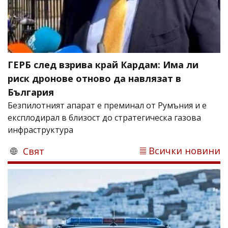
ГЕРБ след взрива край Кардам: Има ли
риск дронове отново да навлязат в
България
Безпилотният апарат е преминал от Румъния и е
експлодирал в близост до стратегическа газова
инфраструктура
Всички новини
Свят