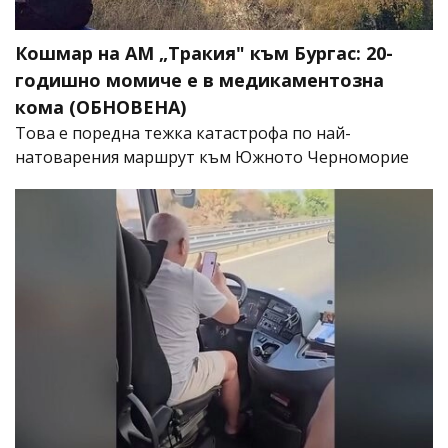
Кошмар на АМ „Тракия" към Бургас: 20-
годишно момиче е в медикаментозна
кома (ОБНОВЕНА)
Това е поредна тежка катастрофа по най-
натоварения маршрут към Южното Черноморие