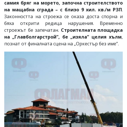
самия бряг на морето, започна строителството
на мащабна сграда – с близо 9 хил. кв./м РЗП
.
Законността на строежа се оказа доста спорна и
бяха открити редица нарушения. Временно
строежът бе запечатан.
Строителната площадка
на „Главболгарстрой”, бе „изяла” целия хълм
,
познат от финалната сцена на „Оркестър без име”.