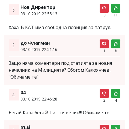
Нов Директор
6.
03.10.2019 22:55:13
0
11
Хаха. В КАТ има свободна позиция за патрул.
до Флагман
5.
03.10.2019 22:51:16
1
8
Защо няма коментари под статията за новия
началник на Милицията? Сбогом Калоянчев,
"Обичаме те".
04
4.
03.10.2019 22:46:28
2
4
Бегай Кала бегай! Ти с си велик!!! Обичаме те.
ВЪЙ