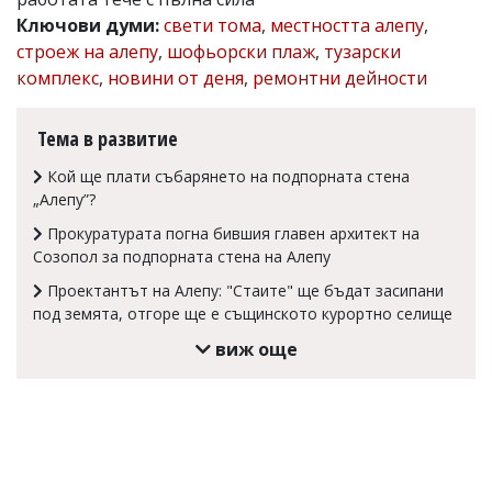
Ключови думи:
свети тома
,
местността алепу
,
Коментарите
под
строеж на алепу
,
шофьорски плаж
,
тузарски
статиите
комплекс
,
новини от деня
,
ремонтни дейности
се
въвеждат
от
Тема в развитие
читателите
и
Кой ще плати събарянето на подпорната стена
редакцията
„Алепу”?
не
носи
Прокуратурата погна бившия главен архитект на
отговорност
Созопол за подпорната стена на Алепу
за
тях!
Проектантът на Алепу: "Стаите" ще бъдат засипани
Ако
под земята, отгоре ще е същинското курортно селище
откриете
обиден
виж още
за
вас
коментар,
моля
сигнализирайте
ни!