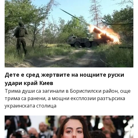
Дете е сред жертвите на нощните руски
удари край Киев
Трима души са загинали в Бориспилски район, още
трима са ранени, а мощни експлозии разтърсиха
украинската столица