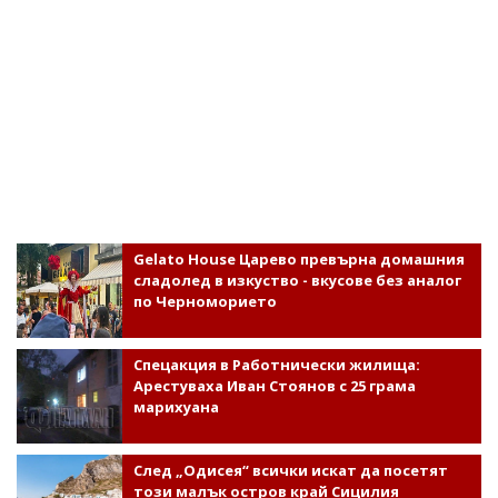
Gelato House Царево превърна домашния
сладолед в изкуство - вкусове без аналог
по Черноморието
Спецакция в Работнически жилища:
Арестуваха Иван Стоянов с 25 грама
марихуана
След „Одисея“ всички искат да посетят
този малък остров край Сицилия