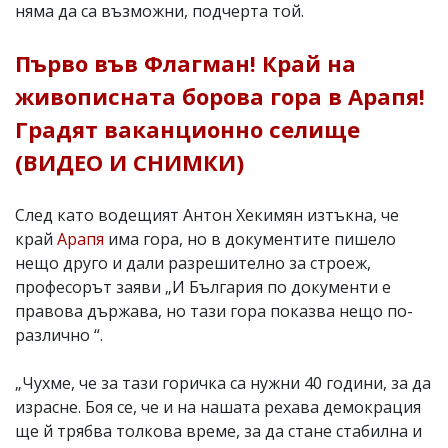
няма да са възможни, подчерта той.
Първо във Флагман! Край на
живописната борова гора в Арапя!
Градят ваканционно селище
(ВИДЕО И СНИМКИ)
След като водещият Антон Хекимян изтъкна, че
край
Арапя
има гора, но в документите пишело
нещо друго и дали разрешително за строеж,
професорът заяви „И България по документи е
правова държава, но тази гора показва нещо по-
различно “.
„Чухме, че за тази горичка са нужни 40 години, за да
израсне. Боя се, че и на нашата рехава демокрация
ще й трябва толкова време, за да стане стабилна и