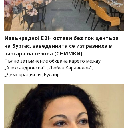
Извънредно! ЕВН остави без ток центъра
на Бургас, заведенията се изпразниха в
разгара на сезона (СНИМКИ)
Пълно затъмнение обхвана карето между
„Александровска“, „Любен Каравелов“,
„Демокрация“ и „Булаир“