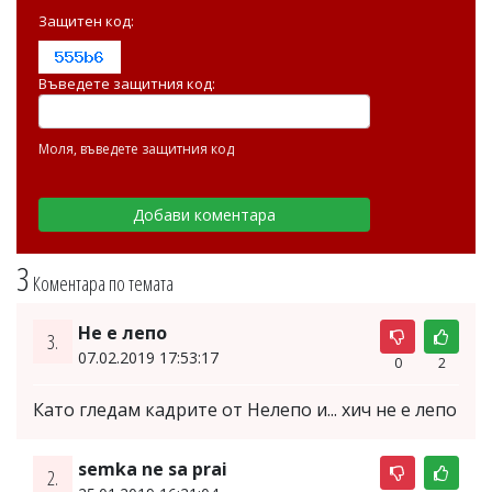
Защитен код:
Въведете защитния код:
Моля, въведете защитния код
3
Коментара по темата
Не е лепо
3.
07.02.2019 17:53:17
0
2
Като гледам кадрите от Нелепо и... хич не е лепо
semka ne sa prai
2.