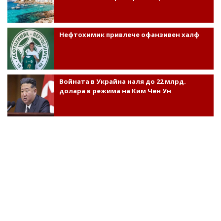
Нефтохимик привлече офанзивен халф
Войната в Украйна наля до 22 млрд.
долара в режима на Ким Чен Ун