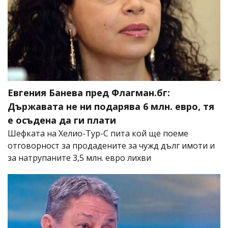
Евгения Банева пред Флагман.бг:
Държавата не ни подарява 6 млн. евро, тя
е осъдена да ги плати
Шефката на Хелио-Тур-С пита кой ще поеме
отговорност за продадените за чужд дълг имоти и
за натрупаните 3,5 млн. евро лихви