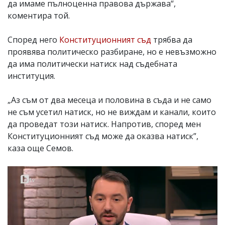
да имаме пълноценна правова държава“,
коментира той.
Според него
Конституционният съд
трябва да
проявява политическо разбиране, но е невъзможно
да има политически натиск над съдебната
институция.
„Аз съм от два месеца и половина в съда и не само
не съм усетил натиск, но не виждам и канали, които
да проведат този натиск. Напротив, според мен
Конституционният съд може да оказва натиск”,
каза още Семов.