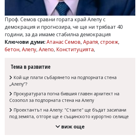
Коментарите
под
статиите
Проф. Семов сравни гората край Алепу с
се
демокрация и прогнозира, че ще ни трябват 40
въвеждат
години, за да имаме стабилна демокрация
от
читателите
Ключови думи:
Атанас Семов
,
Арапя
,
строеж
,
и
бетон
,
Алепу
,
Алепо
,
Конституцията
,
редакцията
не
носи
Тема в развитие
отговорност
за
Кой ще плати събарянето на подпорната стена
тях!
„Алепу”?
Ако
откриете
Прокуратурата погна бившия главен архитект на
обиден
Созопол за подпорната стена на Алепу
за
вас
Проектантът на Алепу: "Стаите" ще бъдат засипани
коментар,
под земята, отгоре ще е същинското курортно селище
моля
сигнализирайте
виж още
ни!