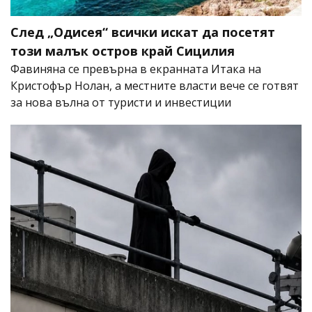
След „Одисея“ всички искат да посетят
този малък остров край Сицилия
Фавиняна се превърна в екранната Итака на
Кристофър Нолан, а местните власти вече се готвят
за нова вълна от туристи и инвестиции