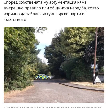
Според собствената му аргументация няма
вътрешно правило или общинска наредба, която
изрично да забранява суингърско парти в
кметството