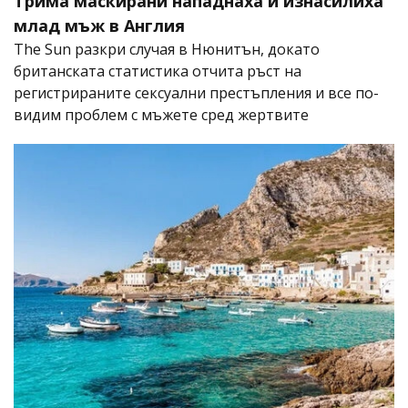
Трима маскирани нападнаха и изнасилиха
млад мъж в Англия
The Sun разкри случая в Нюнитън, докато
британската статистика отчита ръст на
регистрираните сексуални престъпления и все по-
видим проблем с мъжете сред жертвите