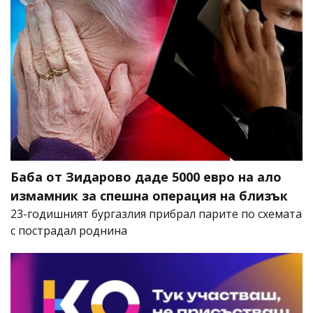
Баба от Зидарово даде 5000 евро на ало
измамник за спешна операция на близък
23-годишният бургазлия прибрал парите по схемата
с пострадал роднина