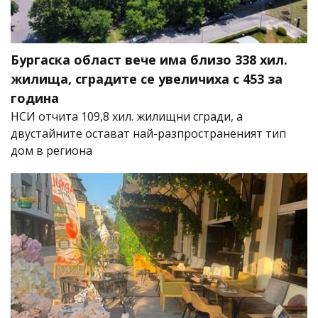
Бургаска област вече има близо 338 хил.
жилища, сградите се увеличиха с 453 за
година
НСИ отчита 109,8 хил. жилищни сгради, а
двустайните остават най-разпространеният тип
дом в региона