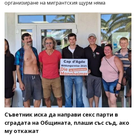
организиране на мигрантския щурм няма
Съветник иска да направи секс парти в
сградата на Общината, плаши със съд, ако
му откажат