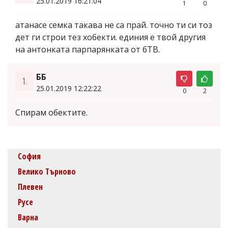
25.01.2019 16:21:04
1
0
атанасе семка такава не са прай. точно ти си тоз
дет ги строи тез хобекти. единия е твой другия
на антонката парпарянката от бТВ.
ББ
1.
25.01.2019 12:22:22
0
2
Спирам обектите.
София
Велико Търново
Плевен
Русе
Варна