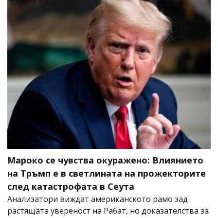
Мароко се чувства окуражено: Влиянието
на Тръмп е в светлината на прожекторите
след катастрофата в Сеута
Анализатори виждат американското рамо зад
растящата увереност на Рабат, но доказателства за