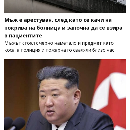
Мъж е арестуван, след като се качи на
покрива на болница и започна да се взира
в пациентите
Мъжът стоял с черно наметало и предмет като
коса, а полиция и пожарна го сваляли близо час