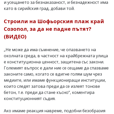
и усещането за безнаказаност, и безнадежност има
като в сирийския град, добави той.
Строили на Шофьорския плаж край
Созопол, за да не падне пътят?
(ВИДЕО)
„Не може да има съмнение, че опазването на
околната среда, в частност на крайбрежната улица
е конституционна ценност, защитена със закони.
Големият въпрос е дали ние се сещаме да спазваме
законите само, когато се вдигне голям шум чрез
медиите, или имаме функциониращи институции,
които следят затова преди да се излеят тонове
бетон, т.е. преди да стане късно“, коментира
конституционният съдия.
Ако имаме реакция навреме, подобни безобразия