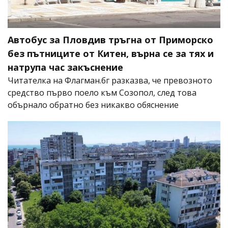
Автобус за Пловдив тръгна от Приморско
без пътниците от Китен, върна се за тях и
натрупа час закъснение
Читателка на Флагман.бг разказва, че превозното
средство първо поело към Созопол, след това
обърнало обратно без никакво обяснение