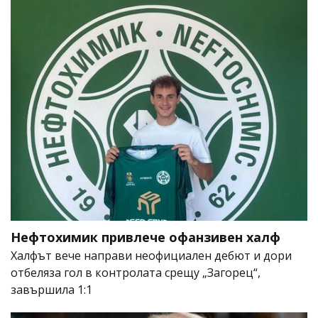
Нефтохимик привлече офанзивен халф
Халфът вече направи неофициален дебют и дори
отбеляза гол в контролата срещу „Загорец“,
завършила 1:1