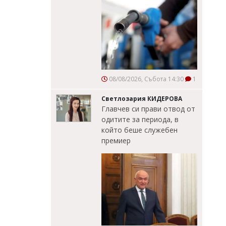
08/08/2026, Събота 14:30
1
Светлозария КИДЕРОВА
Главчев си прави отвод от
одитите за периода, в
който беше служебен
премиер