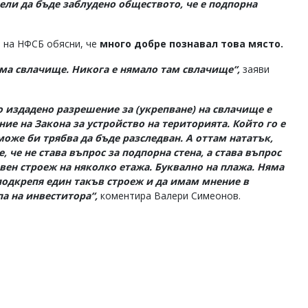
ели да бъде заблудено обществото, че е подпорна
 на НФСБ обясни, че
много добре познавал това място.
ма свлачище. Никога е нямало там свлачище“,
заяви
 издадено разрешение за (укрепване) на свлачище е
ие на Закона за устройство на територията. Който го е
може би трябва да бъде разследван. А оттам нататък,
, че не става въпрос за подпорна стена, а става въпрос
вен строеж на няколко етажа. Буквално на плажа. Няма
подкрепя един такъв строеж и да имам мнение в
а на инвеститора“,
коментира Валери Симеонов.