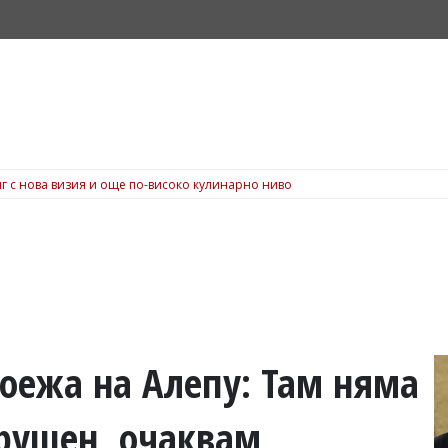
г с нова визия и още по-високо кулинарно ниво
оежа на Алепу: Там няма
арушен, очаквам