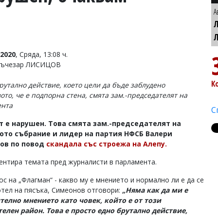
А
2020
, Сряда, 13:08 ч.
 Лъчезар ЛИСИЦОВ
К
брутално действие, което цели да бъде заблудено
ото, че е подпорна стена, смята зам.-председателят на
ента
С
т е нарушен. Това смята зам.-председателят на
ото събрание и лидер на партия НФСБ Валери
ов по повод
скандала със строежа на Алепу.
ентира темата пред журналисти в парламента.
с на „Флагман“ - какво му е мнението и нормално ли е да се
отел на пясъка, Симеонов отговори:
„Няма как да ми е
елно мнението като човек, който е от този
елен район. Това е просто едно брутално действие,