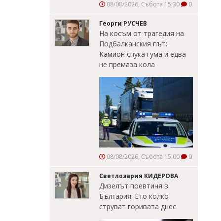
08/08/2026, Събота 15:30
0
Георги РУСЧЕВ
На косъм от трагедия на
Подбалканския път:
Камион спука гума и едва
не премаза кола
08/08/2026, Събота 15:00
0
Светлозария КИДЕРОВА
Дизелът поевтиня в
България: Ето колко
струват горивата днес