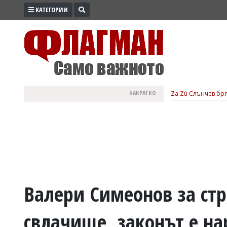
КАТЕГОРИИ
ПРОМО
ЗОНА
ИЗБОРИ
2026
ПРАКТИЧНО
НАКРАТКО
Za Zú Слънчев бря
КУЛТУРА
ЗДРАВЕ
ПОЛИТИКА
ОБЩИНИ
ОБЩЕСТВО
ЛАЙФСТАЙЛ
Валери Симеонов за стр
ВОЙНАТА
свлачище, законът е н
В