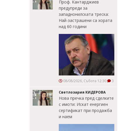
Проф. Кантарджиев
предупреди за
западнонилската треска:
Най-застрашени са хората
над 60 години
08/08/2026, Събота 12:30
3
Светлозария КИДЕРОВА
Нова пречка пред сделките
с имоти: Искат енергиен
сертификат при продажба
и наем