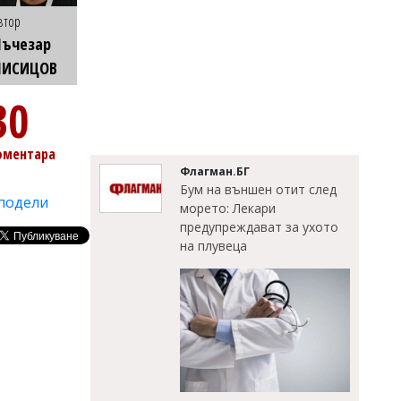
втор
Лъчезар
ЛИСИЦОВ
30
оментара
Флагман.БГ
Бум на външен отит след
подели
морето: Лекари
предупреждават за ухото
на плувеца