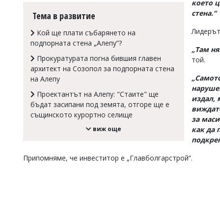
което ц
Коментарите
стена.“
Тема в развитие
под
статиите
Лидерът
Кой ще плати събарянето на
се
подпорната стена „Алепу”?
въвеждат
„Там ня
от
Прокуратурата погна бившия главен
той.
читателите
архитект на Созопол за подпорната стена
и
„Самото
на Алепу
редакцията
нарушен
не
Проектантът на Алепу: "Стаите" ще
издал, 
носи
бъдат засипани под земята, отгоре ще е
отговорност
виждате
същинското курортно селище
за
за маси
тях!
виж още
как да 
Ако
подкреп
откриете
обиден
Припомняме, че инвеститор е „Главболгарстрой“.
за
вас
коментар,
моля
сигнализирайте
ни!