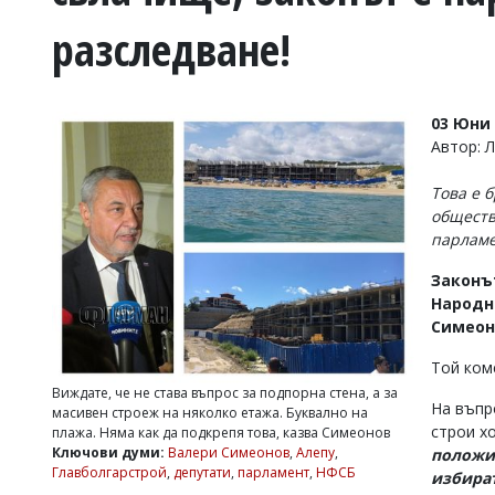
УКРАЙНА
разследване!
СПОРТ
РАЗСЛЕДВАНЕ
БИЗНЕС
03 Юни 
ЮГ
Автор:
Това е 
Управители:
обществ
Веселин
парлам
Василев,
email:
Законъ
v.vasilev@flagman.bg
Катя
Народн
Касабова,
Симеон
еmail:
k.kassabova@flagman.bg
Той ком
Главен
Виждате, че не става въпрос за подпорна стена, а за
редактор:
На въпро
масивен строеж на няколко етажа. Буквално на
Иван
строи х
плажа. Няма как да подкрепя това, казва Симеонов
Колев,
Ключови думи:
Валери Симеонов
,
Алепу
,
положит
email:
Главболгарстрой
,
депутати
,
парламент
,
НФСБ
избират
office@flagman.bg