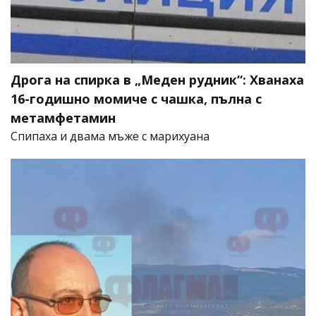
Дрога на спирка в „Меден рудник“: Хванаха
16-годишно момиче с чашка, пълна с
метамфетамин
Спипаха и двама мъже с марихуана