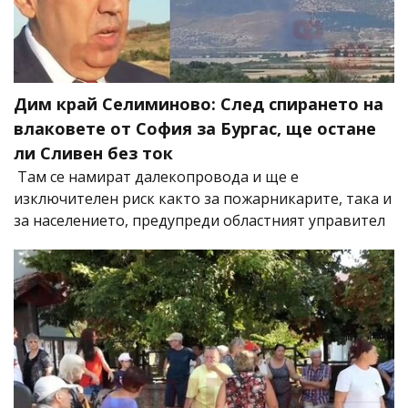
Дим край Селиминово: След спирането на
влаковете от София за Бургас, ще остане
ли Сливен без ток
Там се намират далекопровода и ще е
изключителен риск както за пожарникарите, така и
за населението, предупреди областният управител