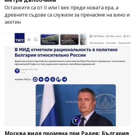
Останките са от II или I век преди новата ера, а
древните съдове са служили за пренасяне на вино и
зехтин
Москва видя промяна при Радев: България