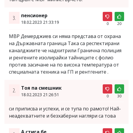
пенсионер
3.
18.02.2023 21:33:19
0
20
МВР Демерджиев си няма представа от охрана
на Държавната граница Така са респектирани
каналджиите че надхитрили Гранична полиция
и ренгените изолирайки тайниците с фолио
против засичане на по висока температура от
специалната техника на ГП и рентгените .
Тоя па смешник
2.
18.02.2023 21:26:51
0
30
си приписва и успехи, и се тупа по рамото! Най-
неадекватните и безхаберни нагляри са това
А стига бе