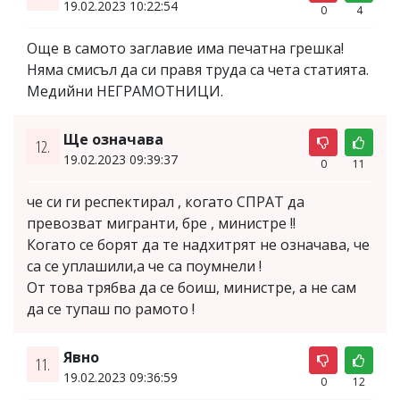
19.02.2023 10:22:54
0
4
Още в самото заглавие има печатна грешка!
Няма смисъл да си правя труда са чета статията.
Медийни НЕГРАМОТНИЦИ.
Ще означава
12.
19.02.2023 09:39:37
0
11
че си ги респектирал , когато СПРАТ да
превозват мигранти, бре , министре !!
Когато се борят да те надхитрят не означава, че
са се уплашили,а че са поумнели !
От това трябва да се боиш, министре, а не сам
да се тупаш по рамото !
Явно
11.
19.02.2023 09:36:59
0
12