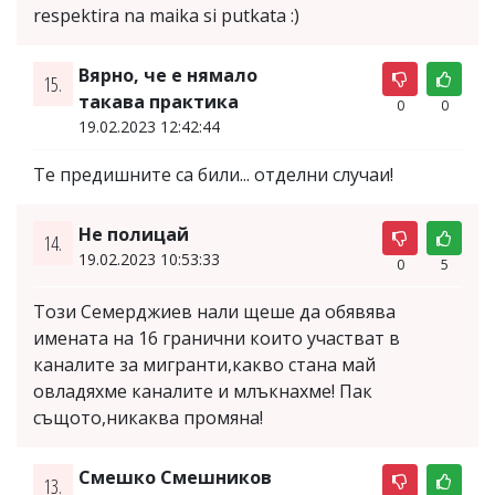
respektira na maika si putkata :)
Вярно, че е нямало
15.
такава практика
0
0
19.02.2023 12:42:44
Те предишните са били... отделни случаи!
Не полицай
14.
19.02.2023 10:53:33
0
5
Този Семерджиев нали щеше да обявява
имената на 16 гранични които участват в
каналите за мигранти,какво стана май
овладяхме каналите и млъкнахме! Пак
същото,никаква промяна!
Смешко Смешников
13.