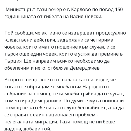
Министърът тази вечер е в Карлово по повод 150-
годишнината от гибелта на Васил Левски.
Той съобщи, че активно се извършват процесуално
-следствени действия, задържани са четирима
човека, които имат отношение към случая, и се
търси още един човек, които е успял да премине в
Гърция. Ще направим всичко необходимо да
обезпечим и него, отбеляза Демерджиев.
Второто нещо, което се налага като извод е, че
когато се обръщаме с молба към Народното
събрание за помощ, тези молби трябва да се чуват,
коментира Демерджиев. По думите му са поискали
помощ не за себе си като служебен кабинет, а за да
се справят с един национален проблем -
нелегалната миграция. Тази помощ не ни беше
дадена, добави той.