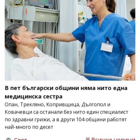
В пет български общини няма нито една
медицинска сестра
Опан, Трекляно, Копривщица, Дългопол и
Ковачевци са останали без нито един специалист
по здравни грижи, а в други 104 общини работят
най-много по десет
Всички новини
Свят