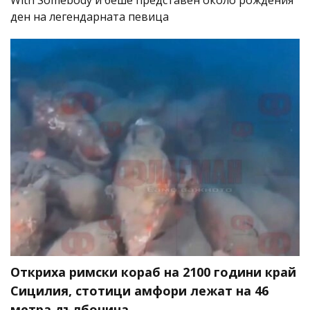
With Somebody и беше представен около рождения
ден на легендарната певица
Откриха римски кораб на 2100 години край
Сицилия, стотици амфори лежат на 46
метра дълбочина