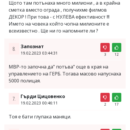
Щото там потънаха много милиони , а в крайна
сметка вместо ограда , получихме филмов
ДЕКОР ! При това - с НУЛЕВА ефективност !!!
Името на човека който чопна милионите е
всеизвестно . Ще ни го напомните ли ?
Запознат
8.
19.02.2023 03:44:31
3
12
МВР-то започна да" потъва" още в края на
управлението на ГЕРБ. Тогава масово напуснаха
5000 полицая.
Гърди Цицовенко
7.
19.02.2023 00:46:11
2
17
Тоя е бати глупака маняци.