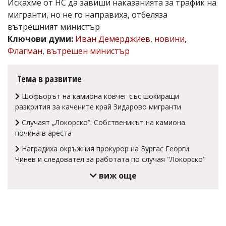
Искахме от НС да завиши наказанията за трафик на
Коментарите
мигранти, но не го направиха, отбеляза
под
вътрешният министър
статиите
Ключови думи:
Иван Демерджиев
,
новини
,
се
въвеждат
Флагман
,
вътрешен министър
от
читателите
и
Тема в развитие
редакцията
не
Шофьорът на камиона ковчег със шокиращи
носи
разкрития за качените край Зидарово мигранти
отговорност
за
Случаят „Локорско”: Собственикът на камиона
тях!
почина в ареста
Ако
откриете
Наградиха окръжния прокурор на Бургас Георги
обиден
Чинев и следовател за работата по случая "Локорско"
за
виж още
вас
коментар,
моля
сигнализирайте
ни!