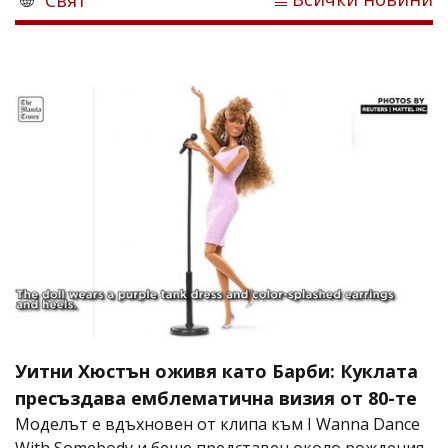
Уитни Хюстън оживя като Барби: Куклата
пресъздава емблематична визия от 80-те
Моделът е вдъхновен от клипа към I Wanna Dance