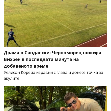
Драма в Сандански: Черноморец шокира
Вихрен в последната минута на
добавеното време
Уелисон Корейа изравни с глава и донесе точка за
акулите