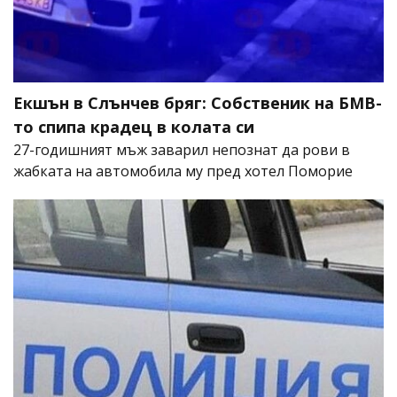
Екшън в Слънчев бряг: Собственик на БМВ-
то спипа крадец в колата си
27-годишният мъж заварил непознат да рови в
жабката на автомобила му пред хотел Поморие