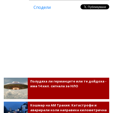
Сподели
Полудяха ли германците или те дойдоха -
има 14 хил. сигнала за НЛО
Кошмар на АМ Тракия: Катастрофи и
аварирали коли направиха километрична