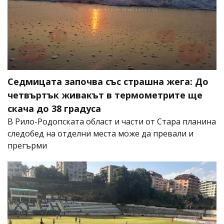
Седмицата започва със страшна жега: До
четвъртък живакът в термометрите ще
скача до 38 градуса
В Рило-Родопската област и части от Стара планина
следобед на отделни места може да превали и
прегърми