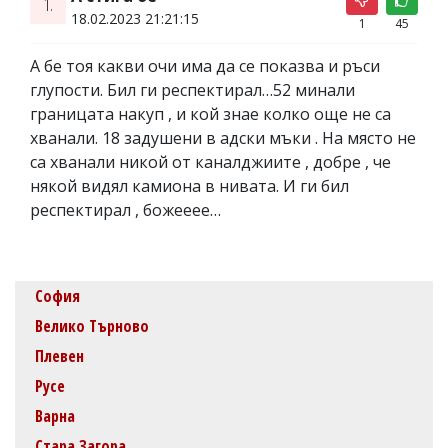
1.
18.02.2023 21:21:15
1
45
А бе тоя какви очи има да се показва и ръси
глупости. Бил ги респектирал…52 минали
границата накуп , и кой знае колко още не са
хванали. 18 задушени в адски мъки . На място не
са хванали никой от каналджиите , добре , че
някой видял камиона в нивата. И ги бил
респектирал , божееее…
София
Велико Търново
Плевен
Русе
Варна
Стара Загора