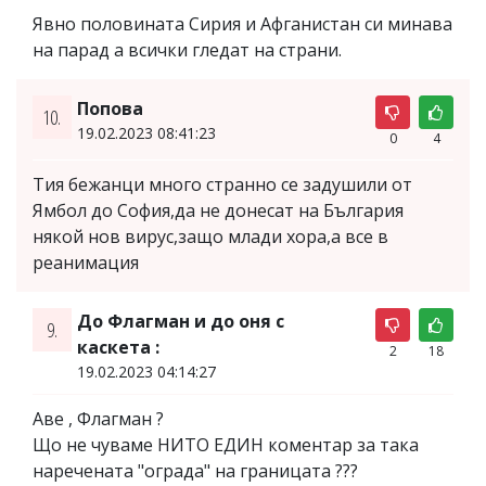
Явно половината Сирия и Афганистан си минава
на парад а всички гледат на страни.
Попова
10.
19.02.2023 08:41:23
0
4
Тия бежанци много странно се задушили от
Ямбол до София,да не донесат на България
някой нов вирус,защо млади хора,а все в
реанимация
До Флагман и до оня с
9.
каскета :
2
18
19.02.2023 04:14:27
Аве , Флагман ?
Що не чуваме НИТО ЕДИН коментар за така
наречената "ограда" на границата ???