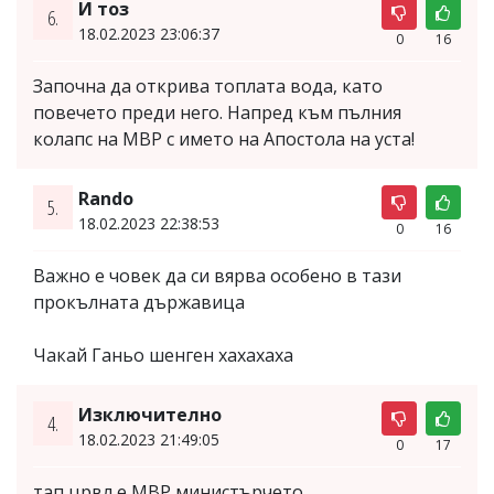
И тоз
6.
18.02.2023 23:06:37
0
16
Започна да открива топлата вода, като
повечето преди него. Напред към пълния
колапс на МВР с името на Апостола на уста!
Rando
5.
18.02.2023 22:38:53
0
16
Важно е човек да си вярва особено в тази
прокълната държавица
Чакай Ганьо шенген хахахаха
Изключително
4.
18.02.2023 21:49:05
0
17
тап црвл е МВР министърчето.