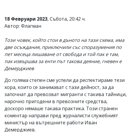
18 Февруари 2023
, Събота, 20:42 ч.
Автор: Флагман
Този човек, който стои в дъното на тази схема, има
две осъждания, приключили със споразумения по
пет месеца лишаване от свобода и той пак е там,
пак извършва за енти път такова деяние, гневен е
Демерджиев
До голяма степен сме успели да респектираме тези
хора, които се занимават с тази дейност, за да
започнат да превозват мигранти с такива тайници,
нарочно пригодени в превозните средства,
доскоро нямаше такава практика. Този странен
коментар направи пред журналисти служебният
министър на вътрешните работи Иван
Демерджиев.