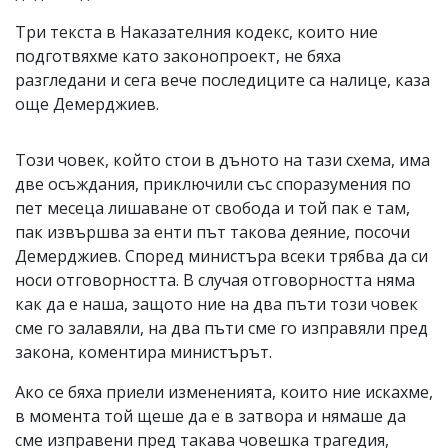
Три текста в Наказателния кодекс, които ние
подготвяхме като законопроект, не бяха
разгледани и сега вече последиците са налице, каза
още Демерджиев.
Този човек, който стои в дъното на тази схема, има
две осъждания, приключили със споразумения по
пет месеца лишаване от свобода и той пак е там,
пак извършва за енти път такова деяние, посочи
Демерджиев. Според министъра всеки трябва да си
носи отговорността. В случая отговорността няма
как да е наша, защото ние на два пъти този човек
сме го залавяли, на два пъти сме го изправяли пред
закона, коментира министърът.
Ако се бяха приели измененията, които ние искахме,
в момента той щеше да е в затвора и нямаше да
сме изправени пред такава човешка трагедия,