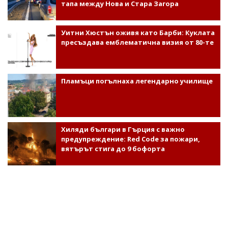
тапа между Нова и Стара Загора
Уитни Хюстън оживя като Барби: Куклата
пресъздава емблематична визия от 80-те
Пламъци погълнаха легендарно училище
Хиляди българи в Гърция с важно
предупреждение: Red Code за пожари,
вятърът стига до 9 бофорта