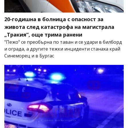
20-годишна в болница с опасност за
живота след катастрофа на магистрала
„Тракия“, още трима ранени
"Пежо" се преобърна по таван и се удари в билборд
и ограда, а другите тежки инциденти станаха край
Синеморец и в Бургас