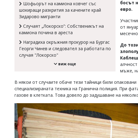
босът н
Шофьорът на камиона ковчег със
Коментарите
евро.
шокиращи разкрития за качените край
под
Зидарово мигранти
статиите
Участни
се
Случаят „Локорско”: Собственикът на
от януа
въвеждат
камиона почина в ареста
месечно
от
читателите
Наградиха окръжния прокурор на Бургас
До тоз
и
Георги Чинев и следовател за работата по
редакцията
злопол
случая "Локорско"
не
Каблеш
носи
виж още
алчност
отговорност
мъже, н
за
тях!
В някои от случаите обаче тези тайници били опаковани 
Ако
специализираната техника на Гранична полиция. При фат
откриете
газове в клетката. Това довело до задушаване на няколк
обиден
за
вас
коментар,
моля
сигнализирайте
ни!