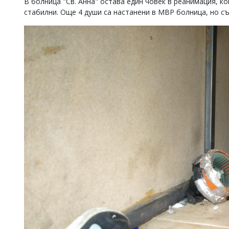
В болница "Св. Анна" остава един човек в реанимация, ко
стабилни. Още 4 души са настанени в МВР болница, но с