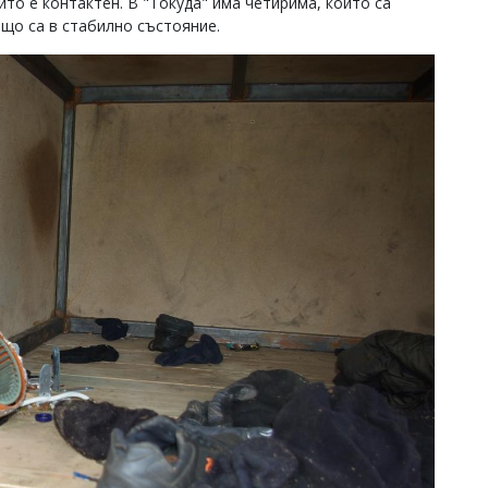
йто е контактен. В "Токуда" има четирима, които са
ъщо са в стабилно състояние.