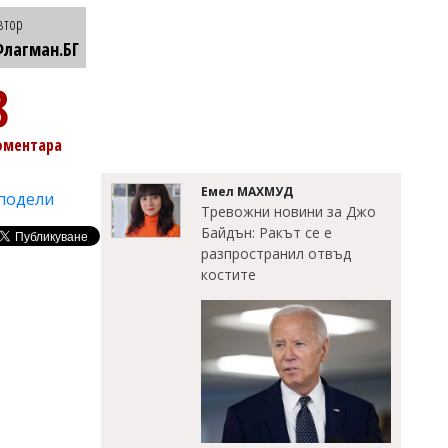
втор
лагман.БГ
8
оментара
Емел МАХМУД
подели
Тревожни новини за Джо
Байдън: Ракът се е
разпространил отвъд
костите