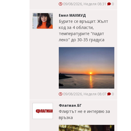
09/08/2026, Неделя 08:31
0
Емел МАХМУД
Бурите се връщат: Жълт
код за 4 области,
температурите "падат
леко" до 30-35 градуса
09/08/2026, Неделя 08:07
0
Флагман.БГ
Флиртът не е интервю за
връзка