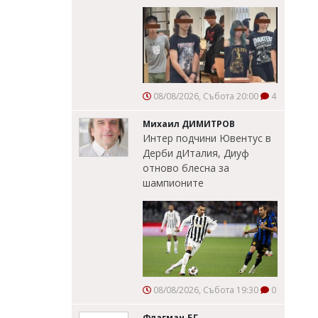
08/08/2026, Събота 20:00
4
Михаил ДИМИТРОВ
Интер подчини Ювентус в
Дерби дИталия, Диуф
отново блесна за
шампионите
08/08/2026, Събота 19:30
0
Флагман.БГ