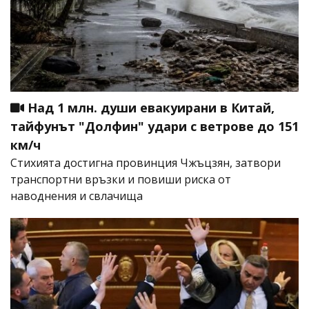
Над 1 млн. души евакуирани в Китай,
тайфунът "Долфин" удари с ветрове до 151
км/ч
Стихията достигна провинция Чжъцзян, затвори
транспортни връзки и повиши риска от
наводнения и свлачища