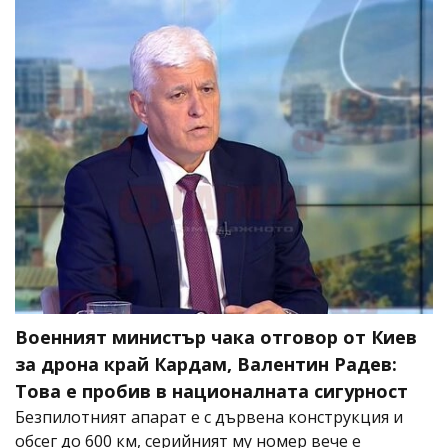
Военният министър чака отговор от Киев
за дрона край Кардам, Валентин Радев:
Това е пробив в националната сигурност
Безпилотният апарат е с дървена конструкция и
обсег до 600 км, серийният му номер вече е