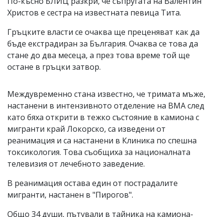
По-късно БЛИЦ разкри, че съпругата на Валентин
Христов е сестра на известната певица Тита.
Гръцките власти се очаква ще преценяват как да
бъде екстрадиран за България. Очаква се това да
стане до два месеца, а през това време той ще
остане в гръцки затвор.
Междувременно стана известно, че тримата мъже,
настанени в интензивното отделение на ВМА след
като бяха открити в тежко състояние в камиона с
мигранти край Локорско, са изведени от
реанимация и са настанени в Клиника по спешна
токсикология. Това съобщиха за националната
телевизия от лечебното заведение.
В реанимация остава един от пострадалите
мигранти, настанен в "Пирогов".
Общо 34 души, пътували в тайника на камиона-