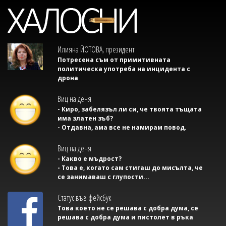
Илияна ЙОТОВА, президент
Потресена съм от примитивната
политическа употреба на инцидента с
дрона
Виц на деня
- Киро, забелязъл ли си, че твоята тъщата
има златен зъб?
- Отдавна, ама все не намирам повод.
Виц на деня
- Какво е мъдрост?
- Това е, когато сам стигаш до мисълта, че
се занимаваш с глупости...
Статус във фейсбук
Това което не се решава с добра дума, се
решава с добра дума и пистолет в ръка