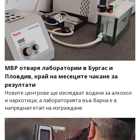
МВР отваря лаборатории в Бургас и
Пловдив, край на месеците чакане за
резултати
Новите центрове ще изследват водачи за алкохол
и наркотици, а лабораторията във Варна е в
напреднал етап на изграждане