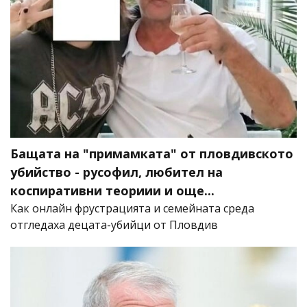
Бащата на "примамката" от пловдивското
убийство - русофил, любител на
коспиративни теориии и още...
Как онлайн фрустрацията и семейната среда
отгледаха децата-убийци от Пловдив