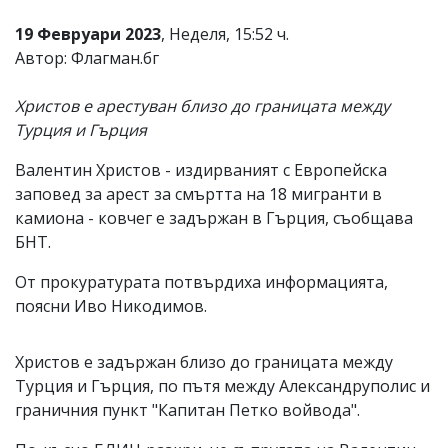
19 Февруари 2023
, Неделя, 15:52 ч.
Автор: Флагман.бг
Христов е арестуван близо до границата между
Турция и Гърция
Валентин Христов - издирваният с Европейска
заповед за арест за смъртта на 18 мигранти в
камиона - ковчег е задържан в Гърция, съобщава
БНТ.
От прокуратурата потвърдиха информацията,
поясни Иво Никодимов.
Христов е задържан близо до границата между
Турция и Гърция, по пътя между Александруполис и
граничния пункт "Капитан Петко войвода".