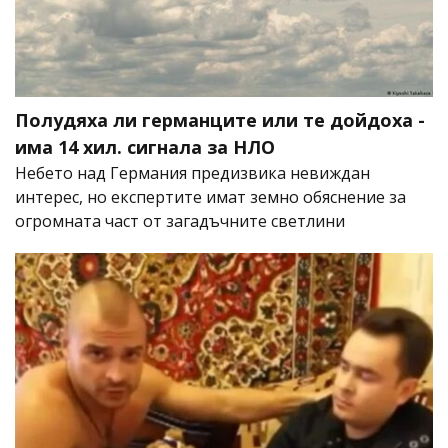
Полудяха ли германците или те дойдоха -
има 14 хил. сигнала за НЛО
Небето над Германия предизвика невиждан
интерес, но експертите имат земно обяснение за
огромната част от загадъчните светлини