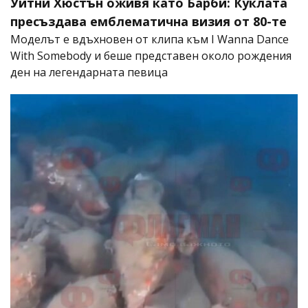
Уитни Хюстън оживя като Барби: Куклата
пресъздава емблематична визия от 80-те
Моделът е вдъхновен от клипа към I Wanna Dance
With Somebody и беше представен около рождения
ден на легендарната певица