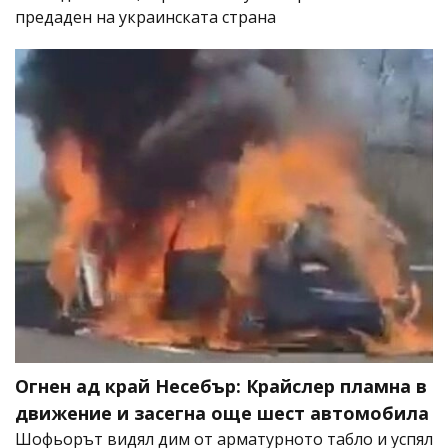
предаден на украинската страна
Огнен ад край Несебър: Крайслер пламна в
движение и засегна още шест автомобила
Шофьорът видял дим от арматурното табло и успял