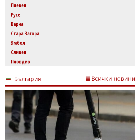
Плевен
Русе
Варна
Стара Загора
Ямбол
Сливен
Пловдив
Всички новини
България