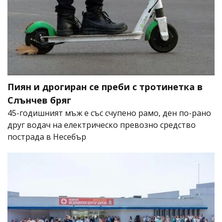
Пиян и дрогиран се преби с тротинетка в
Слънчев бряг
45-годишният мъж е със счупено рамо, ден по-рано
друг водач на електрическо превозно средство
пострада в Несебър