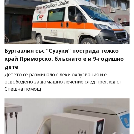
Бургазлия със "Сузуки" пострада тежко
край Приморско, блъснато е и 9-годишно
дете
Детето се разминало с леки охлузвания и е
освободено за домашно лечение след преглед от
Спешна помощ