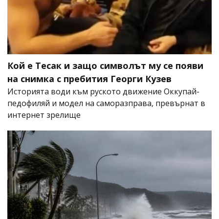
Кой е Тесак и защо символът му се появи
на снимка с пребития Георги Кузев
Историята води към руското движение Оккупай-
педофиляй и модел на саморазправа, превърнат в
интернет зрелище