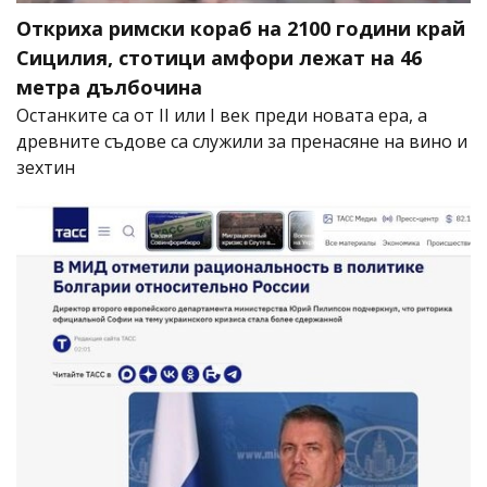
Откриха римски кораб на 2100 години край
Сицилия, стотици амфори лежат на 46
метра дълбочина
Останките са от II или I век преди новата ера, а
древните съдове са служили за пренасяне на вино и
зехтин