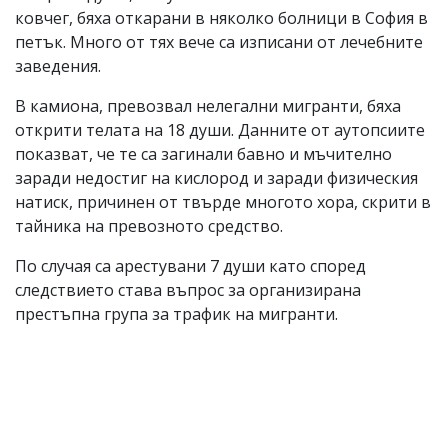
ковчег, бяха откарани в няколко болници в София в
петък. Много от тях вече са изписани от лечебните
заведения.
В камиона, превозвал нелегални мигранти, бяха
открити телата на 18 души. Данните от аутопсиите
показват, че те са загинали бавно и мъчително
заради недостиг на кислород и заради физическия
натиск, причинен от твърде многото хора, скрити в
тайника на превозното средство.
По случая са арестувани 7 души като според
следствието става въпрос за организирана
престъпна група за трафик на мигранти.