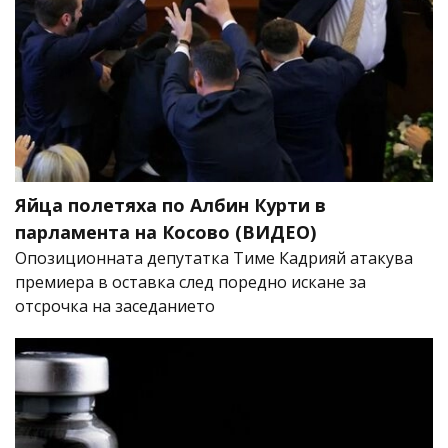
Яйца полетяха по Албин Курти в
парламента на Косово (ВИДЕО)
Опозиционната депутатка Тиме Кадрияй атакува
премиера в оставка след поредно искане за
отсрочка на заседанието