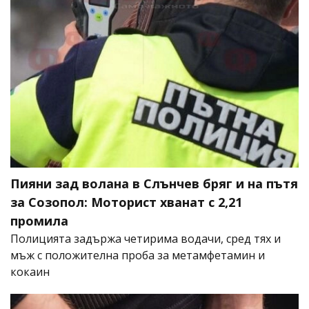
Пияни зад волана в Слънчев бряг и на пътя
за Созопол: Моторист хванат с 2,21
промила
Полицията задържа четирима водачи, сред тях и
мъж с положителна проба за метамфетамин и
кокаин