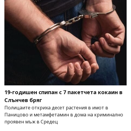
19-годишен спипан с 7 пакетчета кокаин в
Слънчев бряг
Полицаите откриха десет растения в имот в
Паницово и метамфетамин в дома на криминално
проявен мъж в Средец