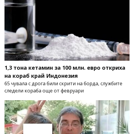
1,3 тона кетамин за 100 млн. евро откриха
на кораб край Индонезия
65 чувала с дрога били скрити на борда, службите
следели кораба още от февруари