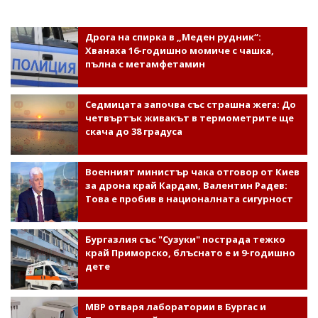
Дрога на спирка в „Меден рудник“:
Хванаха 16-годишно момиче с чашка,
пълна с метамфетамин
Седмицата започва със страшна жега: До
четвъртък живакът в термометрите ще
скача до 38 градуса
Военният министър чака отговор от Киев
за дрона край Кардам, Валентин Радев:
Това е пробив в националната сигурност
Бургазлия със "Сузуки" пострада тежко
край Приморско, блъснато е и 9-годишно
дете
МВР отваря лаборатории в Бургас и