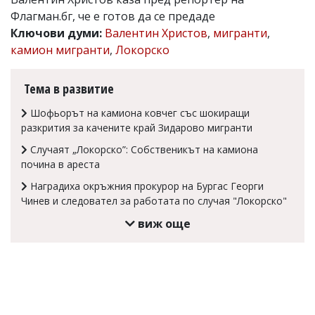
Флагман.бг, че е готов да се предаде
Коментарите
под
Ключови думи:
Валентин Христов
,
мигранти
,
статиите
камион мигранти
,
Локорско
се
въвеждат
от
Тема в развитие
читателите
и
Шофьорът на камиона ковчег със шокиращи
редакцията
разкрития за качените край Зидарово мигранти
не
носи
Случаят „Локорско”: Собственикът на камиона
отговорност
почина в ареста
за
тях!
Наградиха окръжния прокурор на Бургас Георги
Ако
Чинев и следовател за работата по случая "Локорско"
откриете
обиден
виж още
за
вас
коментар,
моля
сигнализирайте
ни!