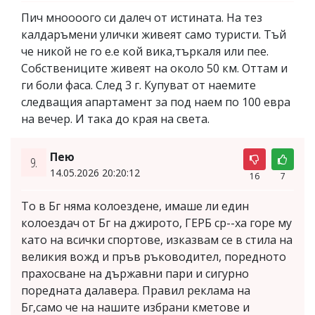
Пич мноооого си далеч от истината. На тез
калдаръмени улички живеят само туристи. Тъй
че никой не го е.е кой вика,търкаля или пее.
Собствениците живеят на около 50 км. Оттам и
ги боли фаса. След 3 г. Купуват от наемите
следващия апартамент за под наем по 100 евра
на вечер. И така до края на света.
Пею
9.
14.05.2026 20:20:12
16
7
То в Бг няма колоездене, имаше ли един
колоездач от Бг на джирото, ГЕРБ ср--ха горе му
като на всички спортове, изказвам се в стила на
великия вожд и пръв ръководител, поредното
прахосване на държавни пари и сигурно
поредната далавера. Правил реклама на
Бг,само че на нашите избрани кметове и