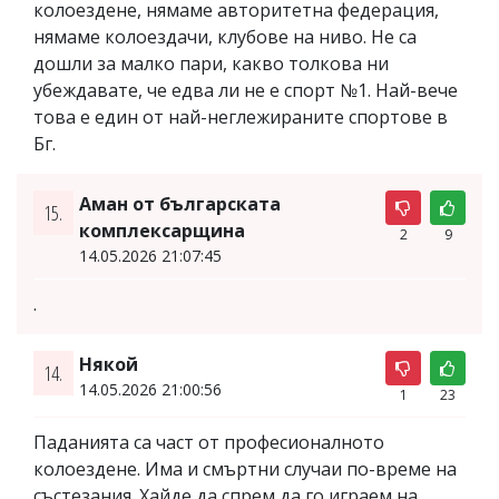
колоездене, нямаме авторитетна федерация,
нямаме колоездачи, клубове на ниво. Не са
дошли за малко пари, какво толкова ни
убеждавате, че едва ли не е спорт №1. Най-вече
това е един от най-неглежираните спортове в
Бг.
Аман от българската
15.
комплексарщина
2
9
14.05.2026 21:07:45
.
Някой
14.
14.05.2026 21:00:56
1
23
Паданията са част от професионалното
колоездене. Има и смъртни случаи по-време на
състезания. Хайде да спрем да го играем на