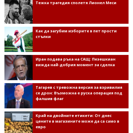
Тежка трагедия сполетя Лионел Меси
Как да загубим изборите в пет прости
стъпки
Иран подава ръка на САЩ: Пезешкиан
вижда най-добрия момент за сделка
Тагарев с тревожна версия за взривилия
се дрон: Възможна е руска операция под
фалшив флаг
Край на двойните етикети: От днес
цените в магазините може да са само в
евро