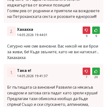
изджагъртва от всички позиции!
Голям рев от роднини и приятели на вождовете
на Петроханската секта и розовите еднорози!!!
Хахахха
2.
14.05.2026 19:44:01
9
9
Сигурно ние сме виновни. Вас никой не ви брои
за живи, бе! Къде звъните, като не ви натискат...
Хахахахха
Така е!
1.
14.05.2026 19:41:37
7
20
Бг пътищата са виновни! Развили са някакъв
синдром и затова сега падат като зрели круши!
Предлагам тази обиколка изобщо да бъде
спряна! Също и ски спускането, алпинизма,