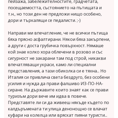
пейзажа, забележителностите, градчетата,
посещаемостта, състоянието на пътищата и
т.н., но този ден не предложи нищо особено,
дори и търкалящи се педалисти. ;-)
Направи ми впечатление, че не всички пътища
бяха прясно асфалтирани. Някои бяха закърпени,
а други с доста грубичка повърхност. Нямаше
кой знае колко хора облечени в розово и със
сигурност не закарани там под строй, никакви
впечатляващи украси, камо ли специални
представления, а тази обиколка си е тяхна... Но
Италия си привлича света бездруго, без особени
усилия и нужда да прави фалшиво ИЗ-ПО-НА-
сиране. На държавите които знаят как се прави
туризъм дори вече им идва в повече.
Представяте ли си да живееш някъде където по
калдъръмената ти улица денонощно се влачат
куфари на колелца или вряскат пияни туристи...