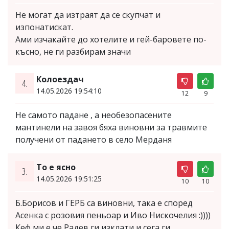
Не могат да изтраят да се скупчат и
изпонатискат.
Ами изчакайте до хотелите и гей-баровете по-
късно, не ги разбирам значи
Колоездач
4.
14.05.2026 19:54:10
12
9
Не самото падане , а необезопасените
мантинели на завоя бяха виновни за травмите
получени от падането в село Мерданя
То е ясно
3.
14.05.2026 19:51:25
10
10
Б.Борисов и ГЕРБ са виновни, така е според
Асенка с розовия пеньоар и Иво Нискочелия :))))
Кеф ми е че Радев ги изклати и сега ги