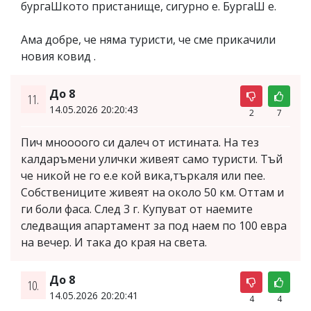
бургаШкото пристанище, сигурно е. БургаШ е.
Ама добре, че няма туристи, че сме прикачили
новия ковид .
До 8
11.
14.05.2026 20:20:43
2
7
Пич мноооого си далеч от истината. На тез
калдаръмени улички живеят само туристи. Тъй
че никой не го е.е кой вика,търкаля или пее.
Собствениците живеят на около 50 км. Оттам и
ги боли фаса. След 3 г. Купуват от наемите
следващия апартамент за под наем по 100 евра
на вечер. И така до края на света.
До 8
10.
14.05.2026 20:20:41
4
4