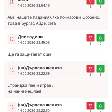
21.
14.05.2026 23:04:13
5
5
Абе, нашите падания бяха по-масови. Особено,
това в Бургас. Айде, сега.
Две години
20.
14.05.2026 22:49:53
1
2
Ще га защитават още
(на)Дървено желязо
19.
14.05.2026 22:22:39
1
3
Странджа пее и играе ,
на най-вече...лае!
(на)Дървено желязо
18.
14.05.2026 22:22:35
1
4