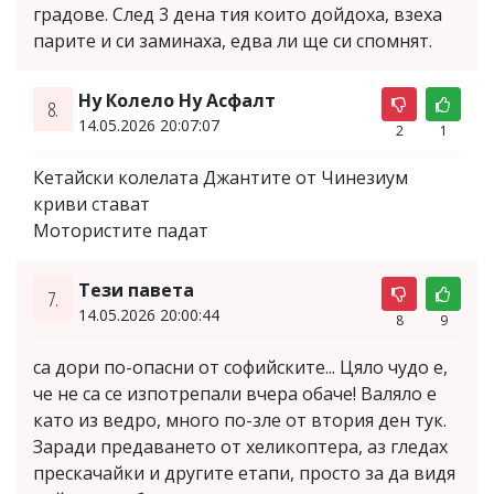
градове. След 3 дена тия които дойдоха, взеха
парите и си заминаха, едва ли ще си спомнят.
Ну Колело Ну Асфалт
8.
14.05.2026 20:07:07
2
1
Кетайски колелата Джантите от Чинезиум
криви стават
Мотористите падат
Тези павета
7.
14.05.2026 20:00:44
8
9
са дори по-опасни от софийските... Цяло чудо е,
че не са се изпотрепали вчера обаче! Валяло е
като из ведро, много по-зле от втория ден тук.
Заради предаването от хеликоптера, аз гледах
прескачайки и другите етапи, просто за да видя