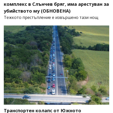
комплекс в Слънчев бряг, има арестуван за
убийството му (ОБНОВЕНА)
​Тежкото престъпление е извършено тази нощ
Транспортен колапс от Южното