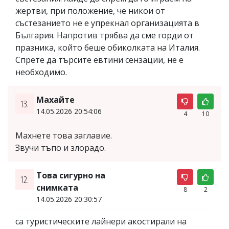
жертви, при положение, че никои от
състезанието не е упрекнал организацията в
България. Напротив трябва да сме горди от
празника, който беше обиколката на Италия.
Спрете да търсите евтини сензации, не е
необходимо.
Махайте
13.
14.05.2026 20:54:06
4
10
Махнете това заглавие.
Звучи тъпо и злорадо.
Това сигурно на
12.
снимката
8
2
14.05.2026 20:30:57
са туристическите лайнери акостирали на