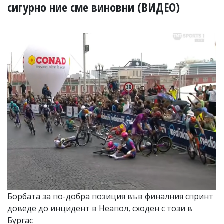
УКРАЙНА
сигурно ние сме виновни (ВИДЕО)
СПОРТ
РАЗСЛЕДВАНЕ
БИЗНЕС
ЮГ
Управители:
Веселин
Василев,
email:
v.vasilev@flagman.bg
Катя
Касабова,
еmail:
k.kassabova@flagman.bg
Главен
редактор:
Иван
Борбата за по-добра позиция във финалния спринт
Колев,
доведе до инцидент в Неапол, сходен с този в
email:
office@flagman.bg
Бургас