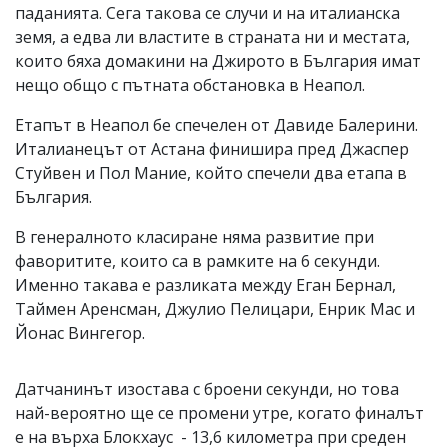
паданията. Сега такова се случи и на италианска
земя, а едва ли властите в страната ни и местата,
които бяха домакини на Джирото в България имат
нещо общо с пътната обстановка в Неапол.
Етапът в Неапол бе спечелен от Давиде Балерини.
Италианецът от Астана финишира пред Джаспер
Стуйвен и Пол Мание, който спечели два етапа в
България.
В генералното класиране няма развитие при
фаворитите, които са в рамките на 6 секунди.
Именно такава е разликата между Еган Бернал,
Таймен Аренсман, Джулио Пелицари, Енрик Мас и
Йонас Вингегор.
Датчанинът изостава с броени секунди, но това
най-вероятно ще се промени утре, когато финалът
е на върха Блокхаус - 13,6 километра при среден