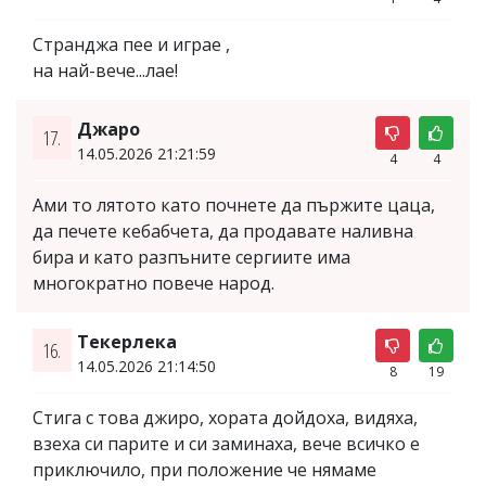
Странджа пее и играе ,
на най-вече...лае!
Джаро
17.
14.05.2026 21:21:59
4
4
Ами то лятото като почнете да пържите цаца,
да печете кебабчета, да продавате наливна
бира и като разпъните сергиите има
многократно повече народ.
Текерлека
16.
14.05.2026 21:14:50
8
19
Стига с това джиро, хората дойдоха, видяха,
взеха си парите и си заминаха, вече всичко е
приключило, при положение че нямаме