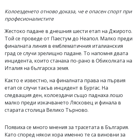
Колоезденето отново доказа, че е опасен спорт при
професионалистите
Жестоко падане в днешния шести етап на Джирото.
Той се проведе от Паестум до Неапол. Малко преди
финалната линия в емблематичния италианския
град се случи зрелищно падане. То напомня двата
инцидента, които станаха по-рано в Обиколката на
Италия на българска земя.
Както е известно, на финалната права на първия
етап се случи такъв инцидент в Бургас. На
следващия ден, колоездачи също паднаха лошо
малко преди изкачването Лясковец и финала в
старата столица Велико Търново.
Появиха се много мнения за трасетата в България.
Като според някои хора именно те са виновни за