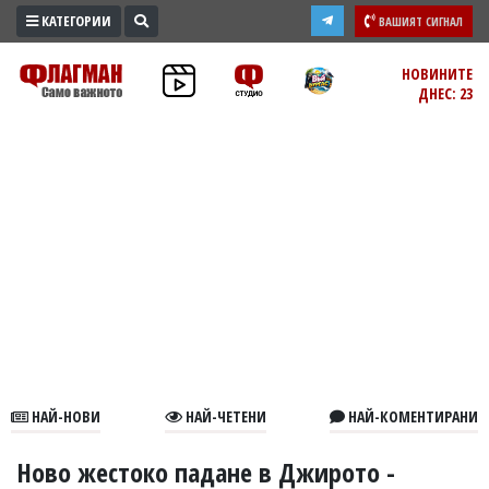
КАТЕГОРИИ
ВАШИЯТ СИГНАЛ
ПРОМО
НОВИНИТЕ
ДНЕС: 23
ЗОНА
ИЗБОРИ
2026
ПРАКТИЧНО
КУЛТУРА
ЗДРАВЕ
ПОЛИТИКА
ОБЩИНИ
ОБЩЕСТВО
ЛАЙФСТАЙЛ
НАЙ-НОВИ
НАЙ-ЧЕТЕНИ
НАЙ-КОМЕНТИРАНИ
ВОЙНАТА
В
Ново жестоко падане в Джирото -