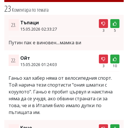
23
Коментара по темата
Тъпаци
23.
15.05.2026 02:33:27
3
5
Путин пак е виновен....мамка ви
Ойт
22.
15.05.2026 01:24:03
3
10
Ганьо хал хабер няма от велосипедния спорт.
Той нарича тези спортисти "ония шматки с
коуулото". Ганьо е пробит цървул и наистина
няма да се учудя, ако обвини страната си за
това, че и в Италия било имало дупки по
пътищата им.
Кочо