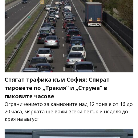
Стягат трафика към София: Спират
тировете по „Тракия“ и „Струма“ в
пиковите часове
Ограничението за камионите над 12 тона е от 16 до
20 часа, мярката ще важи всеки петък и неделя до
края на август