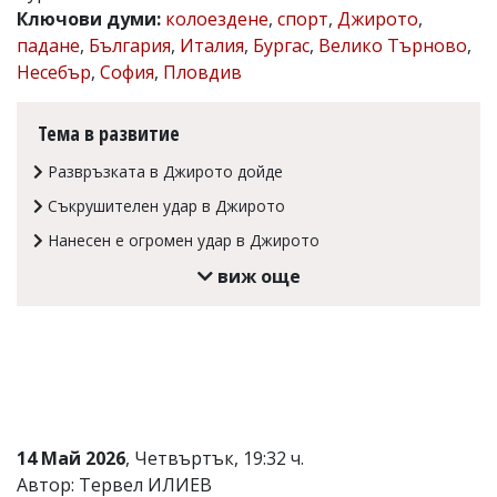
Ключови думи:
колоездене
,
спорт
,
Джирото
,
Коментарите
падане
,
България
,
Италия
,
Бургас
,
Велико Търново
,
под
статиите
Несебър
,
София
,
Пловдив
се
въвеждат
от
Тема в развитие
читателите
и
Развръзката в Джирото дойде
редакцията
не
Съкрушителен удар в Джирото
носи
Нанесен е огромен удар в Джирото
отговорност
за
виж още
тях!
Ако
откриете
обиден
за
вас
коментар,
моля
сигнализирайте
14 Май 2026
, Четвъртък, 19:32 ч.
ни!
Автор: Тервел ИЛИЕВ