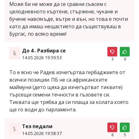
Може би не може да се сравни съвсем с
целодневното къртене, стържене, чукане и
бучене навсякъде, вътре и вън, но това е почти
като да имаш нещастието да съществуваш в
Бургас, по всяко време!
До 4 . Разбира се
6.
14.05.2026 19:59:53
3
9
То е ясно че Радев изчегъртва гербаджиите от
всички позиции. ПБ не са африканските
маймуни (дето щяха да изчегъртват тиквите)
търсещи семени течности в гъзовете си.
Тиквата ще трябва да си плаща за колата която
ще го води до парламента.
Тез педали
5.
14.05.2026 19:58:37
8
5