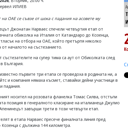
2026
, Вторник, 20:00 ч.
Тервел ИЛИЕВ
А
Т
 на ОАЕ се съвзе от шока с падания на асовете му
ецът Джонатан Нарваес спечели четвъртия етап от
ачната oбиколка на Италия от Катандзаро до Козенца,
 тласък на отбора на OAE, който претърпя няколко
а от началото на състезанието.
К
т състезателите на супер тима са аут от Обиколката след
 в България.
С
 известно първите три етапа се проведоха в родината ни, а
йтс и компания нямаха късмет, ставайки дейни участници в
и падания.
ният носител на розовата фланелка Томас Силва, отстъпи
ата позиция в генералното класиране на италианеца Джулио
 Апенинецът завърши трети в този четвърти етап.
елят в етапа Нарваес пресече финалната линия пред
о Козенца с дължина 144 километра.