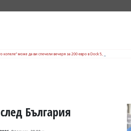
о копеле“ може да ви спечели вечеря за 200 евро в Dock 5, вижте подробн
 след България