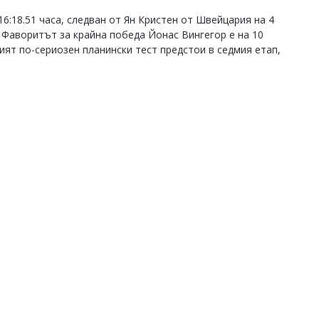
6:18.51 часа, следван от Ян Кристен от Швейцария на 4
Фаворитът за крайна победа Йонас Вингегор е на 10
ият по-сериозен планински тест предстои в седмия етап,