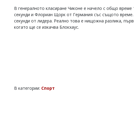
Коментарите
В генералното класиране Чиконе е начело с общо време 1
под
секунди и Флориан Щорк от Германия със същото време. 
статиите
секунди от лидера. Реално това е нищожна разлика, първ
се
когато ще се изкачва Блокхаус.
въвеждат
от
читателите
и
редакцията
не
носи
отговорност
за
тях!
Ако
откриете
В категории:
Спорт
обиден
за
вас
коментар,
моля
сигнализирайте
ни!