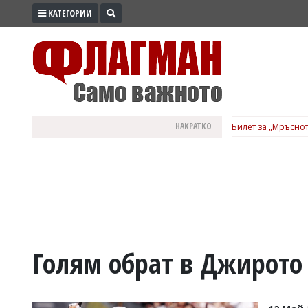
КАТЕГОРИИ
ПРОМО
ЗОНА
ИЗБОРИ
2026
ПРАКТИЧНО
НАКРАТКО
Билет за „Мръснот
КУЛТУРА
ЗДРАВЕ
ПОЛИТИКА
ОБЩИНИ
ОБЩЕСТВО
ЛАЙФСТАЙЛ
Голям обрат в Джирото
ВОЙНАТА
В