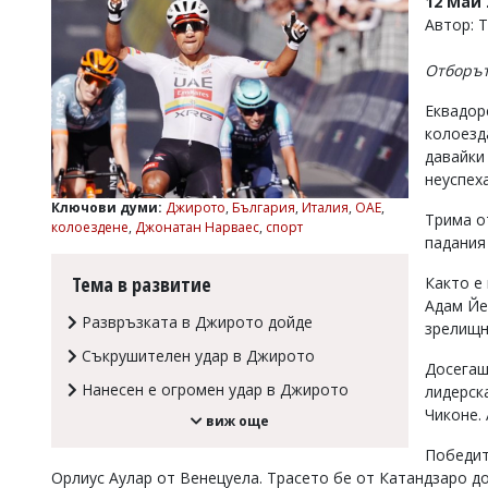
12 Май 
УКРАЙНА
Автор: 
СПОРТ
Отборът
РАЗСЛЕДВАНЕ
БИЗНЕС
Еквадор
колоезд
ЮГ
давайки
неуспех
Управители:
Ключови думи:
Джирото
,
България
,
Италия
,
ОАЕ
,
Веселин
Трима о
колоездене
,
Джонатан Нарваес
,
спорт
Василев,
падания
email:
v.vasilev@flagman.bg
Тема в развитие
Както е
Катя
Адам Йе
Касабова,
Развръзката в Джирото дойде
зрелищн
еmail:
k.kassabova@flagman.bg
Съкрушителен удар в Джирото
Досегаш
Главен
Нанесен е огромен удар в Джирото
лидерск
редактор:
Иван
Чиконе.
виж още
Колев,
email:
Победит
office@flagman.bg
Орлиус Аулар от Венецуела. Трасето бе от Катандзаро д