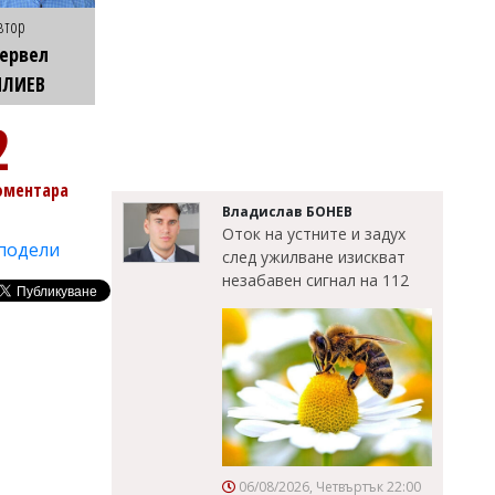
втор
ервел
ИЛИЕВ
2
оментара
Владислав БОНЕВ
Оток на устните и задух
подели
след ужилване изискват
незабавен сигнал на 112
06/08/2026, Четвъртък 22:00