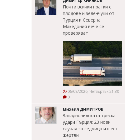
Димитър КИРЯКОВ
Почти всички пратки с
плодове и зеленчуци от
Турция и Северна
Македония вече се
проверяват
06/08/2026, Четвъртък 21:30
0
Михаил ДИМИТРОВ
Западнонилската треска
удари Гърция: 23 нови
случая за седмица и шест
жертви