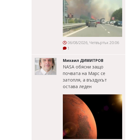
06/08/2026, Четвъртък 20:06
1
Михаил ДИМИТРОВ
NASA обясни защо
почвата на Марс се
затопля, а въздухът
остава леден