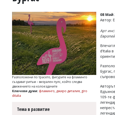
УКРАЙНА
СПОРТ
08 Май 
РАЗСЛЕДВАНЕ
Автор: 
БИЗНЕС
Арт инс
ЮГ
Европей
Впечатл
Управители:
d’Italia
Веселин
Василев,
ориенти
email:
v.vasilev@flagman.bg
Разполо
Катя
Бургас,
Касабова,
съпрово
Разположени по трасето, фигурите на фламинго
еmail:
k.kassabova@flagman.bg
създават ритъм – визуален пулс, който следва
Авторът
движението на колоездачите
Главен
Ключови думи:
фламинго
,
джиро диталия
,
giro
Вдъхнове
редактор:
ditalia
109-те 
Иван
Колев,
легенда
email:
непрест
Тема в развитие
office@flagman.bg
легенда