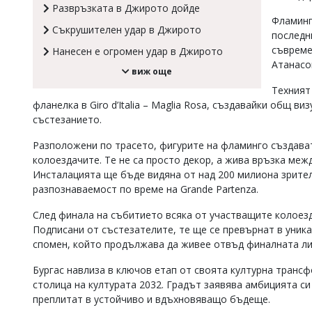
Развръзката в Джирото дойде
Коментарите
Фламинг
под
Съкрушителен удар в Джирото
последн
статиите
съвреме
Нанесен е огромен удар в Джирото
се
Атанасо
въвеждат
виж още
от
Техният
читателите
и
фланелка в Giro d’Italia – Maglia Rosa, създавайки общ ви
редакцията
състезанието.
не
носи
Разположени по трасето, фигурите на фламинго създават
отговорност
колоездачите. Те не са просто декор, а жива връзка меж
за
Инсталацията ще бъде видяна от над 200 милиона зрител
тях!
разпознаваемост по време на Grande Partenza.
Ако
откриете
След финала на събитието всяка от участващите колоез
обиден
за
Подписани от състезателите, те ще се превърнат в уник
вас
спомен, който продължава да живее отвъд финалната ли
коментар,
моля
Бургас навлиза в ключов етап от своята културна транс
сигнализирайте
столица на културата 2032. Градът заявява амбицията си 
ни!
преплитат в устойчиво и вдъхновяващо бъдеще.