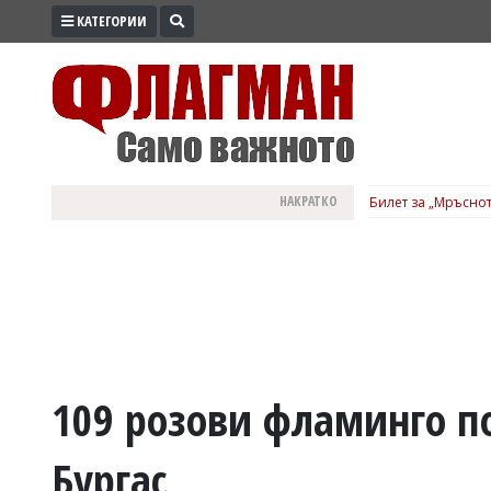
КАТЕГОРИИ
ПРОМО
ЗОНА
ИЗБОРИ
2026
ПРАКТИЧНО
НАКРАТКО
Билет за „Мръснот
КУЛТУРА
ЗДРАВЕ
ПОЛИТИКА
ОБЩИНИ
ОБЩЕСТВО
ЛАЙФСТАЙЛ
109 розови фламинго пос
ВОЙНАТА
Бургас
В