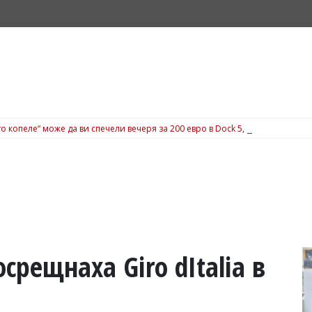
о копеле“ може да ви спечели вечеря за 200 евро в Dock 5, вижте подробн
рещнаха Giro dItalia в