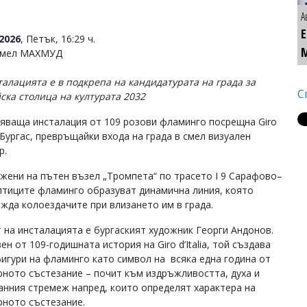
А
2026
, Петък, 16:29 ч.
Емел МАХМУД
талацията е в подкрепа на кандидатурата на града за
С
ска столица на културата 2032
яваща инсталация от 109 розови фламинго посрещна Giro
 в Бургас, превръщайки входа на града в смел визуален
р.
жени на пътен възел „Тромпета“ по трасето I 9 Сарафово–
 птиците фламинго образуват динамична линия, която
жда колоездачите при влизането им в града.
 на инсталацията е бургаският художник Георги Андонов.
н от 109-годишната история на Giro d’Italia, той създава
фигури на фламинго като символ на всяка една година от
рното състезание – почит към издръжливостта, духа и
анния стремеж напред, които определят характера на
рното състезание.