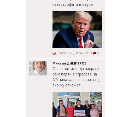
катастрофата в Сеута
07/08/2026, Петък 18:31
0
Михаил ДИМИТРОВ
Съветник иска да направи
секс парти в сградата на
Общината, плаши със съд,
ако му откажат