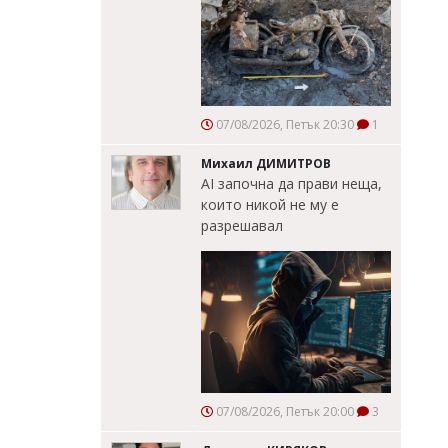
07/08/2026, Петък 20:30
1
Михаил ДИМИТРОВ
AI започна да прави неща,
които никой не му е
разрешавал
07/08/2026, Петък 20:00
3