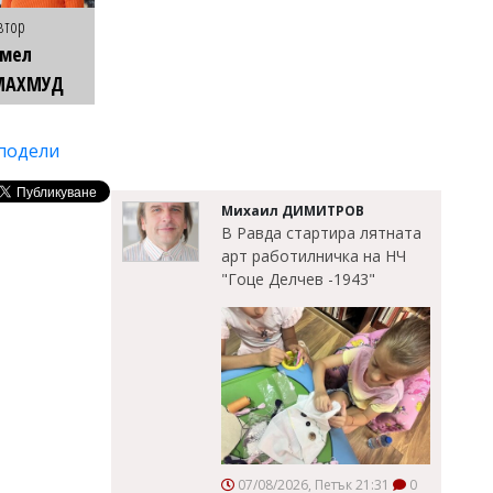
втор
Емел
МАХМУД
подели
Михаил ДИМИТРОВ
В Равда стартира лятната
арт работилничка на НЧ
"Гоце Делчев -1943"
07/08/2026, Петък 21:31
0