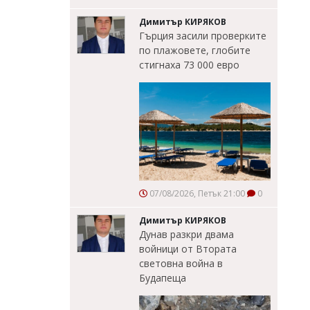
Димитър КИРЯКОВ
Гърция засили проверките
по плажовете, глобите
стигнаха 73 000 евро
07/08/2026, Петък 21:00
0
Димитър КИРЯКОВ
Дунав разкри двама
войници от Втората
световна война в
Будапеща