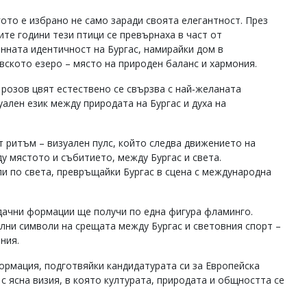
ото е избрано не само заради своята елегантност. През
ите години тези птици се превърнаха в част от
нната идентичност на Бургас, намирайки дом в
вското езеро – място на природен баланс и хармония.
 розов цвят естествено се свързва с най‑желаната
зуален език между природата на Бургас и духа на
 ритъм – визуален пулс, който следва движението на
ду мястото и събитието, между Бургас и света.
и по света, превръщайки Бургас в сцена с международна
дачни формации ще получи по една фигура фламинго.
ални символи на срещата между Бургас и световния спорт –
ния.
формация, подготвяйки кандидатурата си за Европейска
с ясна визия, в която културата, природата и общността се