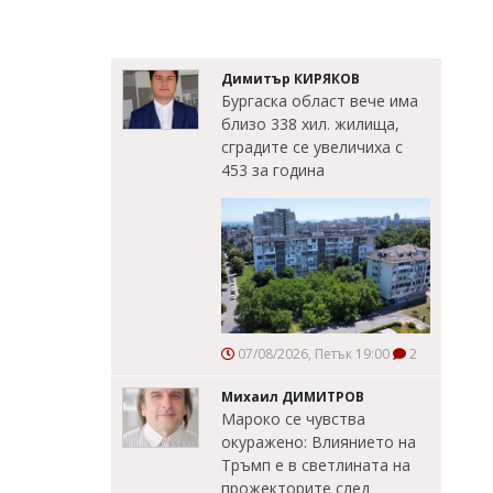
Димитър КИРЯКОВ
Бургаска област вече има
близо 338 хил. жилища,
сградите се увеличиха с
453 за година
07/08/2026, Петък 19:00
2
Михаил ДИМИТРОВ
Мароко се чувства
окуражено: Влиянието на
Тръмп е в светлината на
прожекторите след