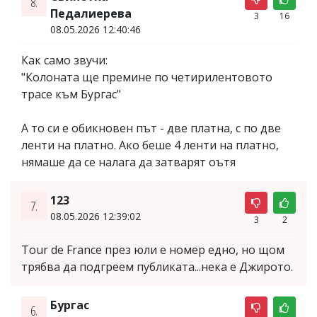
8.
Педалиерева
3
16
08.05.2026 12:40:46
Как само звучи:
"Колоната ще премине по четирилентовото
трасе към Бургас"
А то си е обикновен път - две платна, с по две
ленти на платно. Ако беше 4 ленти на платно,
нямаше да се налага да затварят оътя
123
7.
08.05.2026 12:39:02
3
2
Tour de France през юли е номер едно, но щом
трябва да подгреем публиката...нека е Джирото.
Бургас
6.