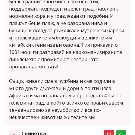
Беше сравнително чист, спокоен, тих,
поддържан, подреден и зелен град, населен с
нормални хора и управляван от подобни. И
плажът беше плаж, а не разорана нива и
бунище и склад за ръждясали мутренски бараки
и прилежащите им боклуци и великите им
китайски стени извън сезона. Тия приказки от
1001 нощ ги разправяй на наркоманизираните
пишлемета с промити от неспирната
пропаганда мозъци!
Също, живели сме в чужбина и сме ходили в
много други държави и дори в почти цяла
Африка няма по-западнал и пропаднал 4-ти по
големина град, в който всичко се прави съвсем
тенденциозно за неудобство и все по-
некачествен живот на жителите му!
Свинетка