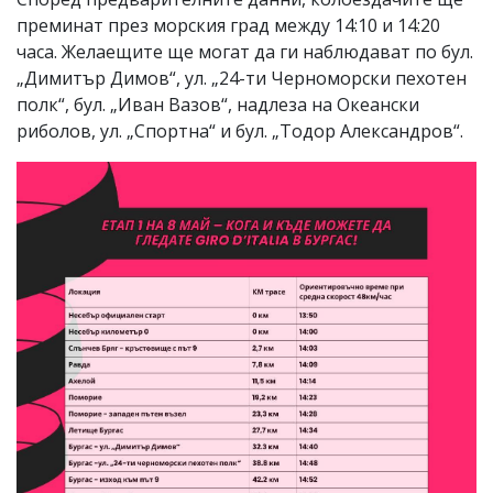
преминат през морския град между 14:10 и 14:20
часа. Желаещите ще могат да ги наблюдават по бул.
„Димитър Димов“, ул. „24-ти Черноморски пехотен
полк“, бул. „Иван Вазов“, надлеза на Океански
риболов, ул. „Спортна“ и бул. „Тодор Александров“.