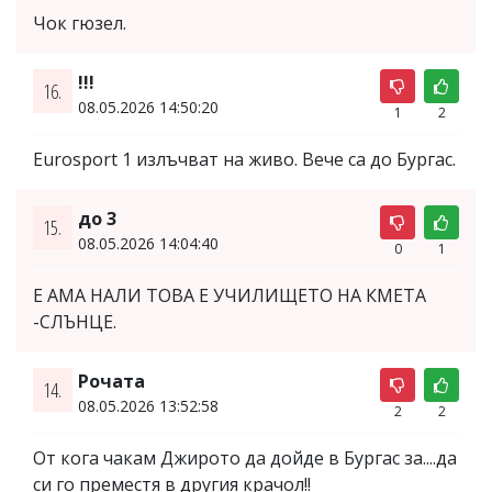
Чок гюзел.
!!!
16.
08.05.2026 14:50:20
1
2
Eurosport 1 излъчват на живо. Вече са до Бургас.
до 3
15.
08.05.2026 14:04:40
0
1
Е АМА НАЛИ ТОВА Е УЧИЛИЩЕТО НА КМЕТА
-СЛЪНЦЕ.
Рочата
14.
08.05.2026 13:52:58
2
2
От кога чакам Джирото да дойде в Бургас за....да
си го преместя в другия крачол!!