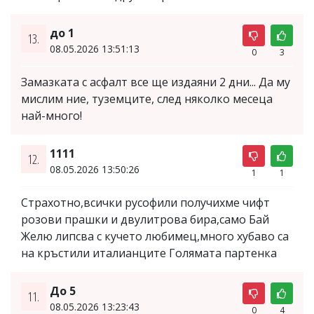
до 1
13.
08.05.2026 13:51:13
0
3
Замазката с асфалт все ще издаяни 2 дни... Да му
мислим ние, туземците, след няколко месеца
най-много!
1111
12.
08.05.2026 13:50:26
1
1
Страхотно,всички русофили получихме чифт
розови прашки и двулитрова бира,само Бай
Желю липсва с кучето любимец,много хубаво са
на кръстили италианците Голямата партенка
До 5
11.
08.05.2026 13:23:43
0
4