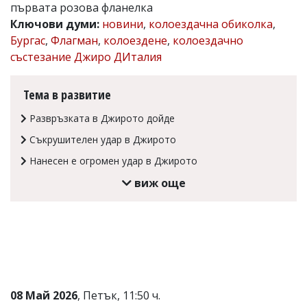
първата розова фланелка
Коментарите
Ключови думи:
новини
,
колоездачна обиколка
,
под
Бургас
,
Флагман
,
колоездене
,
колоездачно
статиите
се
състезание Джиро ДИталия
въвеждат
от
читателите
Тема в развитие
и
редакцията
Развръзката в Джирото дойде
не
носи
Съкрушителен удар в Джирото
отговорност
Нанесен е огромен удар в Джирото
за
тях!
виж още
Ако
откриете
обиден
за
вас
коментар,
моля
сигнализирайте
ни!
08 Май 2026
, Петък, 11:50 ч.