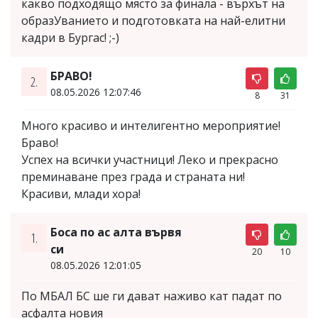
какво подходящо място за финала - върхът на
образУванието и подготовката на най-елитни
кадри в Бургас! ;-)
БРАВО!
2.
08.05.2026 12:07:46
8
31
Много красиво и интелигентно мероприятие!
Браво!
Успех на всички участници! Леко и прекрасно
преминаване през града и страната ни!
Красиви, млади хора!
Боса по ас алта вървя
1.
си
20
10
08.05.2026 12:01:05
По МБАЛ БС ше ги дават наживо кат падат по
асфалта новия