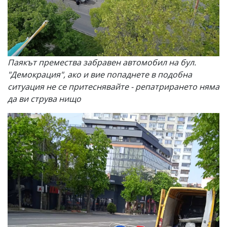
Паякът премества забравен автомобил на бул.
"Демокрация", ако и вие попаднете в подобна
ситуация не се притеснявайте - репатрирането няма
да ви струва нищо