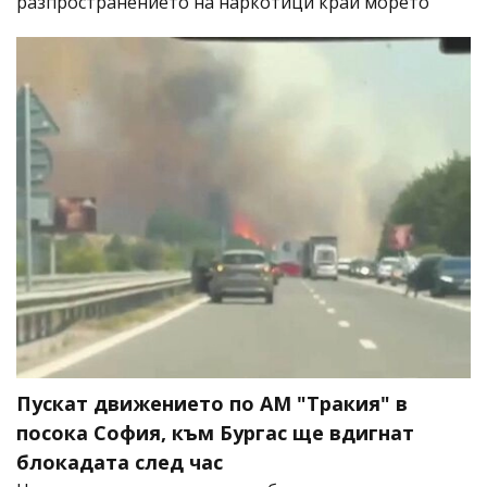
разпространението на наркотици край морето
Пускат движението по АМ "Тракия" в
посока София, към Бургас ще вдигнат
блокадата след час