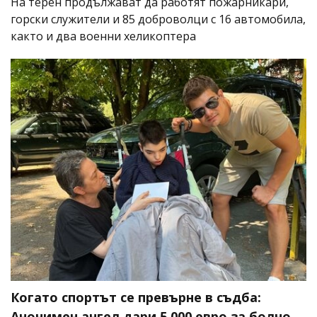
На терен продължават да работят пожарникари,
горски служители и 85 доброволци с 16 автомобила,
както и два военни хеликоптера
Когато спортът се превърне в съдба:
Анонимен ангел дари 5 000 евро за болно