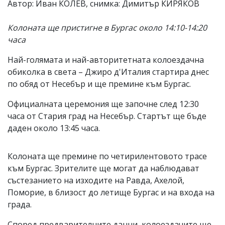
Автор: Иван КОЛЕВ, снимка: Димитър КИРЯКОВ
Колоната ще пристигне в Бургас около 14:10-14:20
часа
Най-голямата и най-авторитетната колоездачна
обиколка в света – Джиро д'Италия стартира днес
по обяд от Несебър и ще премине към Бургас.
Официалната церемония ще започне след 12:30
часа от Стария град на Несебър. Стартът ще бъде
даден около 13:45 часа.
Колоната ще премине по четирилентовото трасе
към Бургас. Зрителите ще могат да наблюдават
състезанието на изходите на Равда, Ахелой,
Поморие, в близост до летище Бургас и на входа на
града.
Според предварителните данни, колоездачите ще