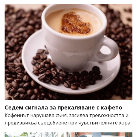
Седем сигнала за прекаляване с кафето
Кофеинът нарушава съня, засилва тревожността и
предизвиква сърцебиене при чувствителните хора