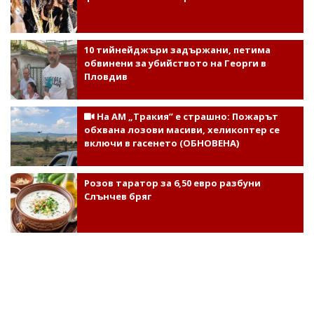
10 тийнейджъри задържани, петима
обвинени за убийството на Георги в
Пловдив
На АМ „Тракия” е страшно: Пожарът
обхвана лозови масиви, хеликоптер се
включи в гасенето (ОБНОВЕНА)
Розов таратор за 6,50 евро разбуни
Слънчев бряг