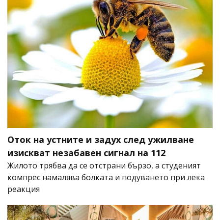
Оток на устните и задух след ужилване
изискват незабавен сигнал на 112
Жилото трябва да се отстрани бързо, а студеният
компрес намалява болката и подуването при лека
реакция