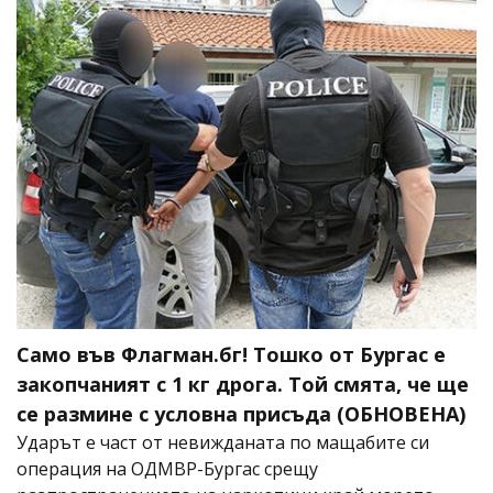
Само във Флагман.бг! Тошко от Бургас е
закопчаният с 1 кг дрога. Той смята, че ще
се размине с условна присъда (ОБНОВЕНА)
Ударът е част от невижданата по мащабите си
операция на ОДМВР-Бургас срещу