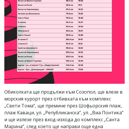
Обиколката ще продължи към Созопол, ще влезе в
морския курорт през отбивката към комплекс
„Свети Тома“, ще премине през Шофьорския плаж,
плаж Каваци, ул. „Републиканска“, ул. „Виа Понтика“
и ще излезе през вход-изхода до комплекс „Санта
Марина“, след което ще направи още една