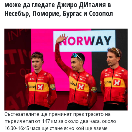
УКРАЙНА
може да гледате Джиро ДИталия в
СПОРТ
Несебър, Поморие, Бургас и Созопол
РАЗСЛЕДВАНЕ
БИЗНЕС
ЮГ
Управители:
Веселин
Василев,
email:
v.vasilev@flagman.bg
Катя
Касабова,
еmail:
k.kassabova@flagman.bg
Главен
редактор:
Иван
Състезателите ще преминат през трасето на
Колев,
първия етап от 147 км за около два часа, около
email:
16:30-16:45 часа ще стане ясно кой ще вземе
office@flagman.bg