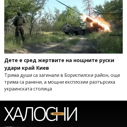
Дете е сред жертвите на нощните руски
удари край Киев
Трима души са загинали в Бориспилски район, още
трима са ранени, а мощни експлозии разтърсиха
украинската столица