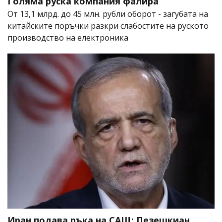
Голяма руска компания фалира
От 13,1 млрд. до 45 млн. рубли оборот - загубата на
китайските поръчки разкри слабостите на руското
производство на електроника
Иран подава ръка на САЩ: Пезешкиан