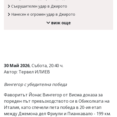
Коментарите
Съкрушителен удар в Джирото
под
Нанесен е огромен удар в Джирото
статиите
се
виж още
въвеждат
от
читателите
и
редакцията
не
носи
отговорност
за
30 Май 2026
, Събота, 20:40 ч.
тях!
Автор: Тервел ИЛИЕВ
Ако
откриете
обиден
Вингегор с убедителна победа
за
вас
Фаворитът Йонас Вингегор от Висма доказа за
коментар,
моля
пореден път превъзходството си в Обиколката на
сигнализирайте
Италия, като спечели пета победа в 20-ия етап
ни!
между Джемона дел Фриули и Пианкавало - 199 км.