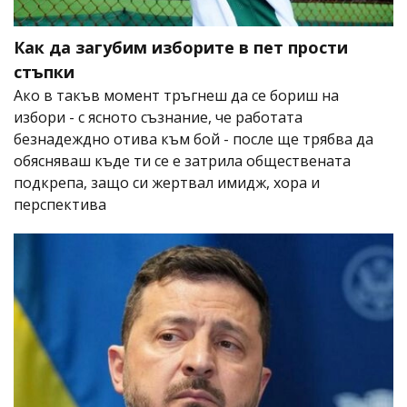
Как да загубим изборите в пет прости
стъпки
Ако в такъв момент тръгнеш да се бориш на
избори - с ясното съзнание, че работата
безнадеждно отива към бой - после ще трябва да
обясняваш къде ти се е затрила обществената
подкрепа, защо си жертвал имидж, хора и
перспектива