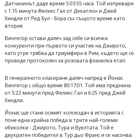
Датчанинът даде време 5:03.55 часа. Той изпревари
с 1.15 минута Феликс Гал от Декатлон и Джей
Хиндли от Ред Бул - Бора със същото време като
втория.
Вингегор остави далеч зад себе си всички
конкуренти при първото си участие на Джирото,
като утре трябва да триумфира в Рим, където ще се
проведе протоколен за розовата фланелка етап.
В генералното класиране далеч напред е Йонас
Вингегор с общо време 80:17:01. Той има преднина
от 5:22 минути пред Феликс Гал и 6:25 пред Джей
Хиндли.
Йонас ще стане осмият колоездач в историята с
поне една крайна победа в трите най-големи
обиколки - Джирото, Тура и Вуелтата. Той е
двукратен победител в Тур дьо Франс и се насочва