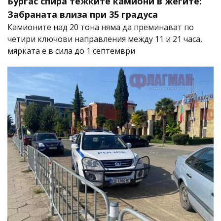
Бургас спира тежките камиони в жегите:
Забраната влиза при 35 градуса
Камионите над 20 тона няма да преминават по
четири ключови направления между 11 и 21 часа,
мярката е в сила до 1 септември