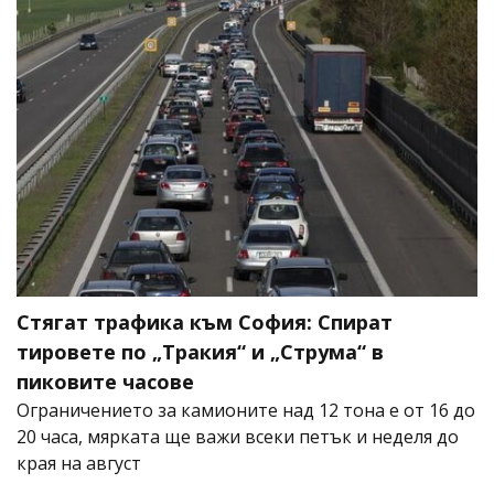
Стягат трафика към София: Спират
тировете по „Тракия“ и „Струма“ в
пиковите часове
Ограничението за камионите над 12 тона е от 16 до
20 часа, мярката ще важи всеки петък и неделя до
края на август