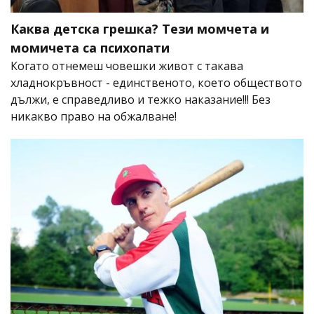
Каква детска грешка? Тези момчета и
момичета са психопати
Когато отнемеш човешки живот с такава
хладнокръвност - единственото, което обществото
дължи, е справедливо и тежко наказание!!! Без
никакво право на обжалване!