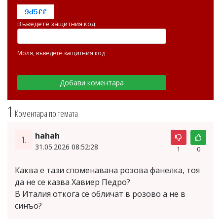
Въведете защитния код:
Моля, въведете защитния код
1
Коментара по темата
hahah
1.
31.05.2026 08:52:28
1
0
Каква е тази споменавана розова фанелка, тоя
да не се казва Хавиер Педро?
В Италия откога се обличат в розово а не в
синъо?