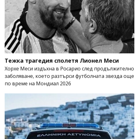
Тежка трагедия сполетя Лионел Меси
Хорхе Меси издъхна в Росарио след продължително
заболяване, което разтърси футболната звезда още
по време на Мондиал 2026