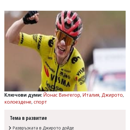
УКРАЙНА
СПОРТ
РАЗСЛЕДВАНЕ
БИЗНЕС
ЮГ
Управители:
Веселин
Василев,
email:
v.vasilev@flagman.bg
Катя
Касабова,
еmail:
k.kassabova@flagman.bg
Ключови думи:
Йонас Вингегор
,
Италия
,
Джирото
,
Главен
колоездене
,
спорт
редактор:
Иван
Колев,
Тема в развитие
email:
office@flagman.bg
Развръзката в Джирото дойде