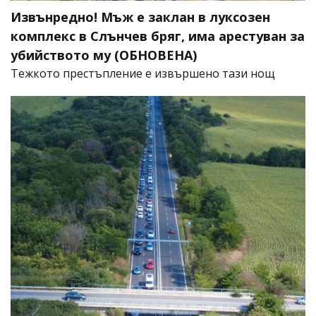
Извънредно! Мъж е заклан в луксозен
комплекс в Слънчев бряг, има арестуван за
убийството му (ОБНОВЕНА)
​Тежкото престъпление е извършено тази нощ