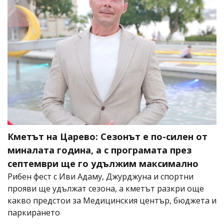
Кметът на Царево: Сезонът е по-силен от
миналата година, а с програмата през
септември ще го удължим максимално
Рибен фест с Иви Адаму, Джурджуна и спортни
прояви ще удължат сезона, а кметът разкри още
какво предстои за Медицинския център, бюджета и
паркирането