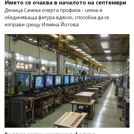
Името се очаква в началото на септември
Деница Сачева очерта профила - силна и
обединяваща фигура вдясно, способна да се
изправи срещу Илияна Йотова