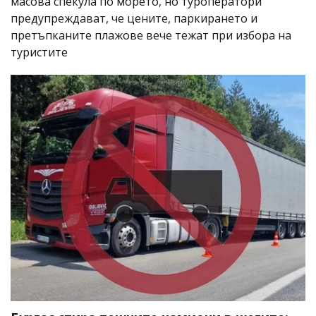
масова спекула по морето, но туроператори
предупреждават, че цените, паркирането и
претъпканите плажове вече тежат при избора на
туристите