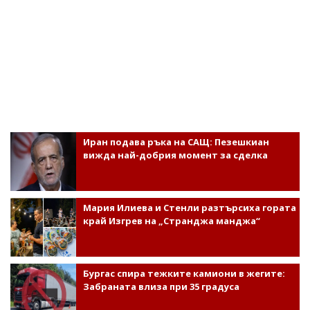
Иран подава ръка на САЩ: Пезешкиан
вижда най-добрия момент за сделка
Мария Илиева и Стенли разтърсиха гората
край Изгрев на „Странджа манджа“
Бургас спира тежките камиони в жегите:
Забраната влиза при 35 градуса