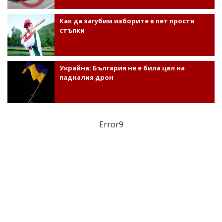
Как да загубим изборите в пет прости
стъпки
Украйна: България не е била цел на
падналия дрон
Error9