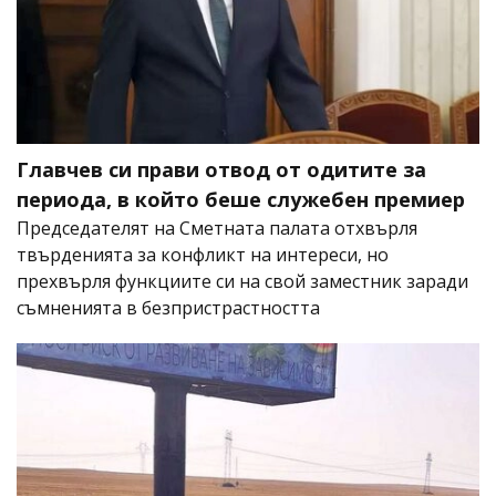
Главчев си прави отвод от одитите за
периода, в който беше служебен премиер
Председателят на Сметната палата отхвърля
твърденията за конфликт на интереси, но
прехвърля функциите си на свой заместник заради
съмненията в безпристрастността