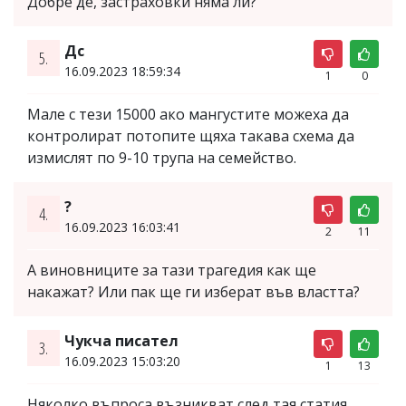
Добре де, застраховки няма ли?
Дс
5.
16.09.2023 18:59:34
1
0
Мале с тези 15000 ако мангустите можеха да
контролират потопите щяха такава схема да
измислят по 9-10 трупа на семейство.
?
4.
16.09.2023 16:03:41
2
11
А виновниците за тази трагедия как ще
накажат? Или пак ще ги изберат във властта?
Чукча писател
3.
16.09.2023 15:03:20
1
13
Няколко въпроса възникват след тая статия.