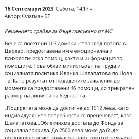
16 Септември 2023
, Събота, 14:17 ч.
Автор: Флагман.БГ
Решението трябва да бъде гласувано от МС
Вече са посетени 103 домакинства след потопа в
Царево, предоставена им е емоционална и
психологическа помощ, както и информация за
помощите. Това обяви министърът на труда и
социалната политика Иванка Шалапатова по Нова
тв. Като резултат от подадените заявления до
момента са предоставени 46 помощи, до трикратен
размер на линията на бедността.
„Подкрепата може да достигне до 1512 лева, като
индивидуалните потребности се преценяват”, каза
Шалапатова. „Облекчихме достъпа до Фонда за
социална закрила. До 2500 лева може да бъде
подкрепено всяко домакинстнво, което е получило