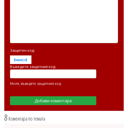
Защитен код:
Въведете защитния код:
Моля, въведете защитния код
8
Коментара по темата