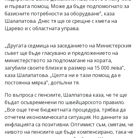
и първата помощ. Може да бъде подпомогнато за
базисните потребности за оборудване”, каза
Шалапатова. Днес тя ще се срещне с кмета на
Царево и с областната управа.
„Другата седмица на заседанието на Министерския
съвет ще бъде гласувано и предложението на
министерството за подпомагане на хората,
загубили своите близки в размер на 15 000 лева”,
каза Шалапатова. „Целта ни е тази помощ да е
постоянна мярка”, допълни тя.
По въпроса с пенсиите, Шалпатова каза, че те ще
бъдат осъвременени по швейцарското правило.
„Все още тече бюджетната процедура, трябва да
отчетем икономическата ситуация. Но данните за
инфлацията са позитивни. Оптимист съм, смятам, че
нивото на пенсиите ще бъде компенсирано, така че