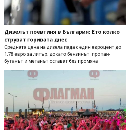
Дизелът поевтиня в България: Ето колко
струват горивата днес
Средната цена на дизела пада с един евроцент до
1,78 евро за литър, докато бензинът, пропан-
бутанът и метанът остават без промяна