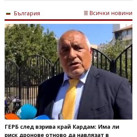
Всички новини
България
ГЕРБ след взрива край Кардам: Има ли
риск дронове отново да навлязат в