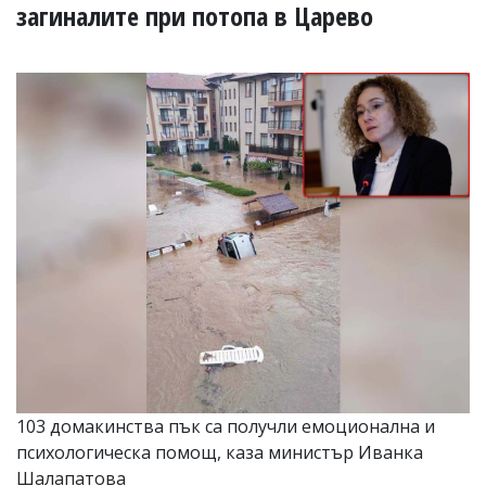
УКРАЙНА
загиналите при потопа в Царево
СПОРТ
РАЗСЛЕДВАНЕ
БИЗНЕС
ЮГ
Управители:
Веселин
Василев,
email:
v.vasilev@flagman.bg
Катя
Касабова,
еmail:
k.kassabova@flagman.bg
Главен
редактор:
Иван
103 домакинства пък са получли емоционална и
Колев,
психологическа помощ, каза министър Иванка
email:
office@flagman.bg
Шалапатова