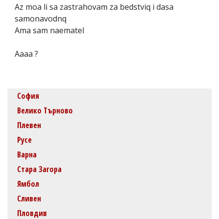
Az moa li sa zastrahovam za bedstviq i dasa
samonavodnq
Ama sam naematel
Aaaa ?
София
Велико Търново
Плевен
Русе
Варна
Стара Загора
Ямбол
Сливен
Пловдив