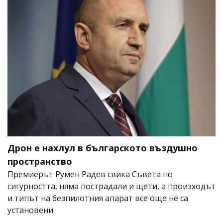
Дрон е нахлул в българското въздушно
пространство
Премиерът Румен Радев свика Съвета по
сигурността, няма пострадали и щети, а произходът
и типът на безпилотния апарат все още не са
установени