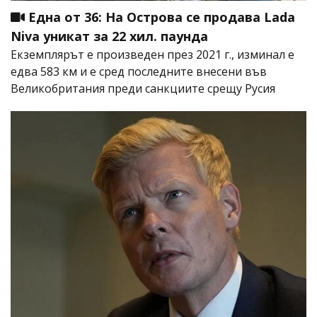
Една от 36: На Острова се продава Lada
Niva уникат за 22 хил. паунда
Екземплярът е произведен през 2021 г., изминал е
едва 583 км и е сред последните внесени във
Великобритания преди санкциите срещу Русия