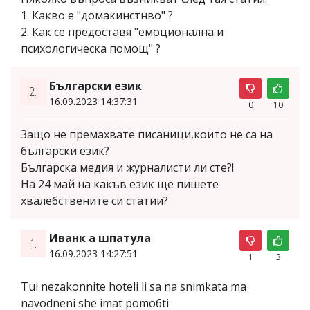
1. Какво е "домакинстнво" ?
2. Как се предоставя "емоционална и
психологическа помощ" ?
Български език
2.
16.09.2023 14:37:31
0
10
Защо не премахвате писаници,които не са на
български език?
Българска медия и журналисти ли сте?!
На 24 май на какъв език ще пишете
хвалебствените си статии?
Иванк а шпатула
1.
16.09.2023 14:27:51
1
3
Tui nezakonnite hoteli li sa na snimkata ma
navodneni she imat pomo6ti