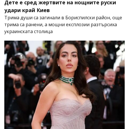
Дете е сред жертвите на нощните руски
удари край Киев
Трима души са загинали в Бориспилски район, още
трима са ранени, а мощни експлозии разтърсиха
украинската столица