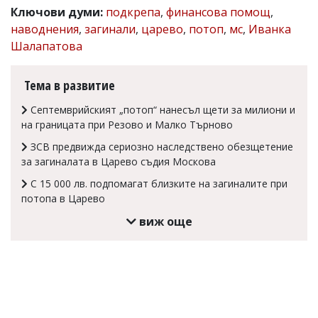
Ключови думи:
подкрепа
,
финансова помощ
,
Коментарите
наводнения
,
загинали
,
царево
,
потоп
,
мс
,
Иванка
под
статиите
Шалапатова
се
въвеждат
от
Тема в развитие
читателите
и
Септемврийският „потоп“ нанесъл щети за милиони и
редакцията
на границата при Резово и Малко Търново
не
носи
ЗСВ предвижда сериозно наследствено обезщетение
отговорност
за загиналата в Царево съдия Москова
за
тях!
С 15 000 лв. подпомагат близките на загиналите при
Ако
потопа в Царево
откриете
виж още
обиден
за
вас
коментар,
моля
сигнализирайте
ни!