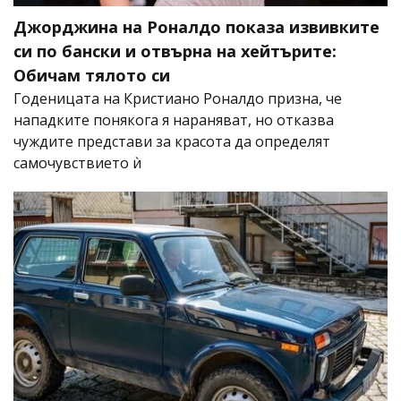
Джорджина на Роналдо показа извивките
си по бански и отвърна на хейтърите:
Обичам тялото си
Годеницата на Кристиано Роналдо призна, че
нападките понякога я нараняват, но отказва
чуждите представи за красота да определят
самочувствието ѝ