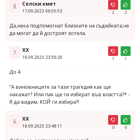
Селски кмет
8.
17.09.2023 06:05:53
2
2
Да,нека подпомогнат близките на съдийката,че
да могат да й достроят хотела.
XX
7.
16.09.2023 23:50:26
1
1
До 4
"А виновниците за тази трагедия как ще
накажат? Или пак ще ги изберат във властта?* -
Я да видим, КОЙ ги избира?!
XX
6.
16.09.2023 23:48:11
0
0