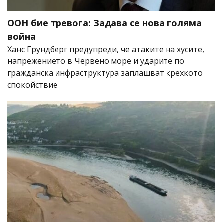
ООН бие тревога: Задава се нова голяма
война
Ханс Грундберг предупреди, че атаките на хусите,
напрежението в Червено море и ударите по
гражданска инфраструктура заплашват крехкото
спокойствие