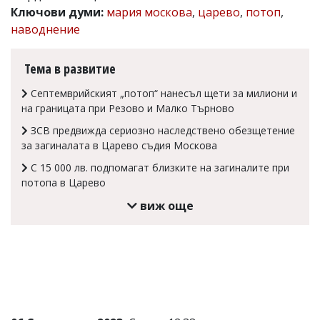
Ключови думи:
мария москова
,
царево
,
потоп
,
Коментарите
наводнение
под
статиите
се
Тема в развитие
въвеждат
от
Септемврийският „потоп“ нанесъл щети за милиони и
читателите
и
на границата при Резово и Малко Търново
редакцията
ЗСВ предвижда сериозно наследствено обезщетение
не
носи
за загиналата в Царево съдия Москова
отговорност
С 15 000 лв. подпомагат близките на загиналите при
за
потопа в Царево
тях!
Ако
виж още
откриете
обиден
за
вас
коментар,
моля
сигнализирайте
ни!