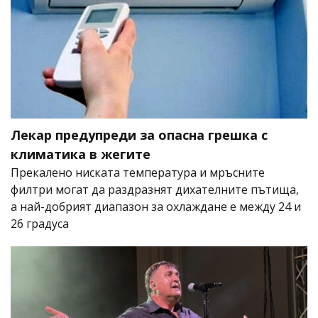
Лекар предупреди за опасна грешка с
климатика в жегите
Прекалено ниската температура и мръсните
филтри могат да раздразнят дихателните пътища,
а най-добрият диапазон за охлаждане е между 24 и
26 градуса