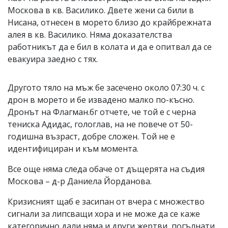
Москова в кв. Василико. Двете жени са били в
Нисана, отнесен в морето близо до крайбрежната
алея в кв. Василико. Няма доказателства
работникът да е бил в колата и да е опитвал да се
евакуира заедно с тях.
Другото тяло на мъж бе засечено около 07:30 ч. с
дрон в морето и бе извадено малко по-късно.
Дронът на Флагман.бг отчете, че той е с черна
тениска Адидас, гологлав, на не повече от 50-
годишна възраст, добре сложен. Той не е
идентифициран и към момента.
Все още няма следа обаче от дъщерята на съдия
Москова – д-р Даниела Йорданова.
Кризисният щаб е засипан от вчера с множество
сигнали за липсващи хора и не може да се каже
категорично дали няма и други жертви, погълнати