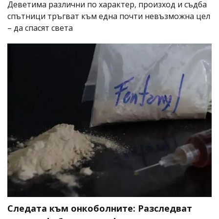
Деветима различни по характер, произход и съдба
спътници тръгват към една почти невъзможна цел
– да спасят света
Следата към онкоболните: Разследват