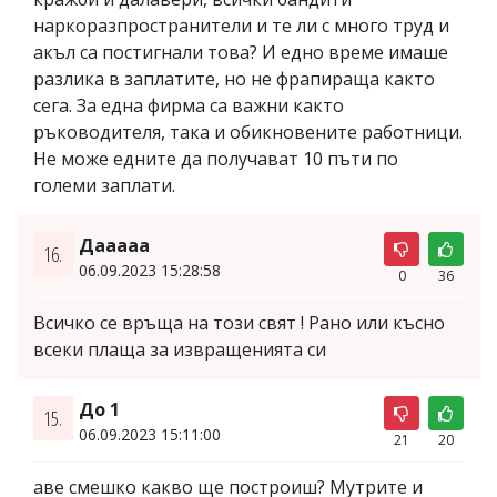
наркоразпространители и те ли с много труд и
акъл са постигнали това? И едно време имаше
разлика в заплатите, но не фрапираща както
сега. За една фирма са важни както
ръководителя, така и обикновените работници.
Не може едните да получават 10 пъти по
големи заплати.
Дааааа
16.
06.09.2023 15:28:58
0
36
Всичко се връща на този свят ! Рано или късно
всеки плаща за извращенията си
До 1
15.
06.09.2023 15:11:00
21
20
аве смешко какво ще построиш? Мутрите и