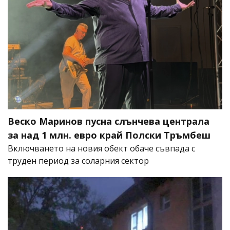
Веско Маринов пусна слънчева централа
за над 1 млн. евро край Полски Тръмбеш
Включването на новия обект обаче съвпада с
труден период за соларния сектор