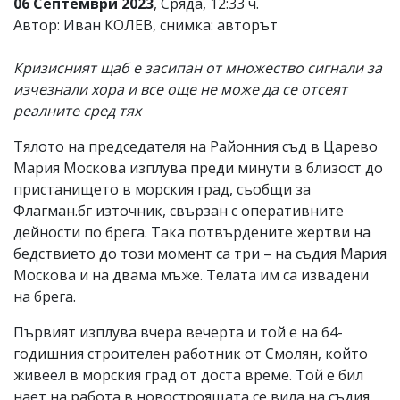
06 Септември 2023
, Сряда, 12:33 ч.
Автор: Иван КОЛЕВ, снимка: авторът
Кризисният щаб е засипан от множество сигнали за
изчезнали хора и все още не може да се отсеят
реалните сред тях
Тялото на председателя на Районния съд в Царево
Мария Москова изплува преди минути в близост до
пристанището в морския град, съобщи за
Флагман.бг източник, свързан с оперативните
дейности по брега. Така потвърдените жертви на
бедствието до този момент са три – на съдия Мария
Москова и на двама мъже. Телата им са извадени
на брега.
Първият изплува вчера вечерта и той е на 64-
годишния строителен работник от Смолян, който
живеел в морския град от доста време. Той е бил
нает на работа в новостроящата се вила на съдия