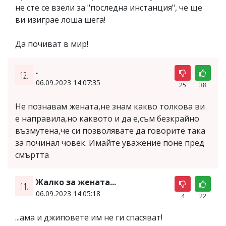
не сте се взели за "последна инстанция", че ще
ви изиграе лоша шега!
Да почиват в мир!
.
12.
06.09.2023 14:07:35
25
38
Не познавам жената,не знам какво толкова ви
е направила,но каквото и да е,съм безкрайно
възмутена,че си позволявате да говорите така
за починал човек. Имайте уважение поне пред
смъртта
Жалко за жената...
11.
06.09.2023 14:05:18
4
22
...ама и джиповете им не ги спасяват!