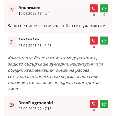
Анонимен
22.
10.09.2023 18:42:44
0
0
Защо не пишете за мъжа който се е удавил сам
*********
21.
08.09.2023 08:40:28
0
1
Коментарът беше изтрит от модераторите,
защото съдържаше вулгарни, нецензурни или
обидни квалификации, обиди на расова,
сексуална, етническа или верска основа или
призиви към насилие по адрес на конкретни
лица.
DronFlagmanoid
20.
06.09.2023 22:47:18
0
1