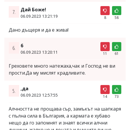
Дай Боже!
7.
06.09.2023 13:21:19
8
58
Дано дъщеря и да е жива!
6
6.
06.09.2023 13:20:11
11
61
Греховете много натежаха,чак и Господ не ви
прости.Да му мислят крадливите.
,да
5.
06.09.2023 12:57:55
14
73
Алчността не прощава сър, замъкът на шапкаря
с пълна сила в България, а кармата е хубаво
нещо да го запомнят и знаят всички алчни
душици, жалко че и децата и внуците ви ще