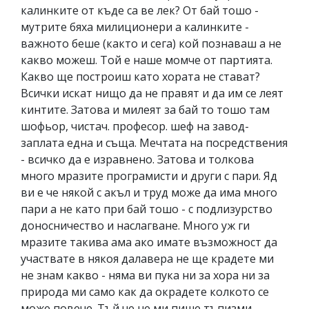
калинките от къде са ве лек? От бай тошо -
мутрите бяха милиционери а калинките -
важното беше (както и сега) кой познаваш а не
какво можеш. Той е наше момче от партията.
Какво ще построиш като хората не стават?
Всички искат нищо да не правят и да им се леят
кинтите. Затова и милеят за бай то тошо там
шофьор, чистач. професор. шеф на завод-
заплата една и съща. Мечтата на посредствения
- всичко да е изравнено. Затова и толкова
много мразите програмисти и други с пари. Яд
ви е че някой с акъл и труд може да има много
пари а не като при бай тошо - с подлизурство
доносничество и наслагване. Много уж ги
мразите такива ама ако имате възможност да
участвате в някоя далавера не ще крадете ми
не знам какво - няма ви пука ни за хора ни за
природа ми само как да окрадете колкото се
може повече. Тъй че не ми пише тъпизми.