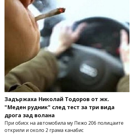
Задържаха Николай Тодоров от жк.
"Меден рудник" след тест за три вида
дрога зад волана
При обиск на автомобила му Пежо 206 полицаите
открили и около 2 грама канабис