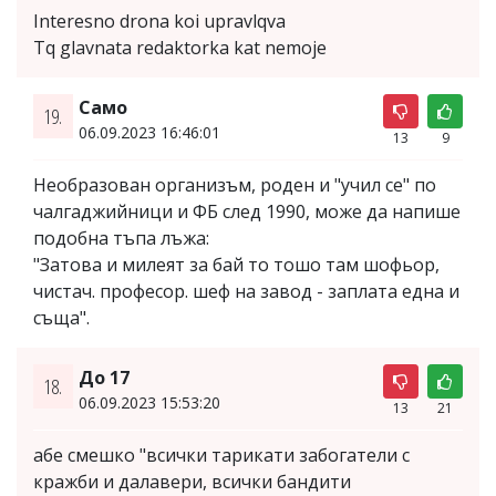
Interesno drona koi upravlqva
Tq glavnata redaktorka kat nemoje
Само
19.
06.09.2023 16:46:01
13
9
Необразован организъм, роден и "учил се" по
чалгаджийници и ФБ след 1990, може да напише
подобна тъпа лъжа:
"Затова и милеят за бай то тошо там шофьор,
чистач. професор. шеф на завод - заплата една и
съща".
До 17
18.
06.09.2023 15:53:20
13
21
абе смешко "всички тарикати забогатели с
кражби и далавери, всички бандити