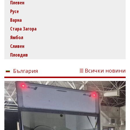
Плевен
Русе
Варна
Стара Загора
Ямбол
Сливен
Пловдив
Всички новини
България