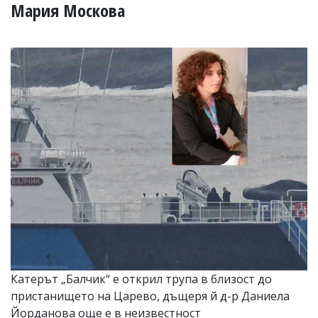
УКРАЙНА
Мария Москова
СПОРТ
РАЗСЛЕДВАНЕ
БИЗНЕС
ЮГ
Управители:
Веселин
Василев,
email:
v.vasilev@flagman.bg
Катя
Касабова,
еmail:
k.kassabova@flagman.bg
Главен
редактор:
Иван
Катерът „Балчик“ е открил трупа в близост до
Колев,
пристанището на Царево, дъщеря й д-р Даниела
email:
office@flagman.bg
Йорданова още е в неизвестност