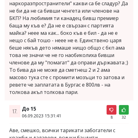
наркоразпространители" какви са бе сладур? Да
не би да не са бивши ченгета или членове на
БКП? На любимия ти канадец бивш премиер
баща му къв е? Да не е свързан с партията
майка? неее ма как... боко къв е бил - да не е
нещо с бай тошо - неее не е. Единствено царя
беше някъв дето нямаше нищо общо с бкп ама
това не значи че не го наобиколиха бивши
членове да му "помагат" да оправи държавата ;)
То бива да не може да сметнеш 2 и 2 ама
масово тука сте с промити мозъци то затова и
ревете че заплатата в Бургас е 800лв - на
толкова акъл толкова пари.
До 15
17.
06.09.2023 15:31:41
8
32
Аве, смешко, всички тарикати забогатели с
кражби и далавери, всички бандити