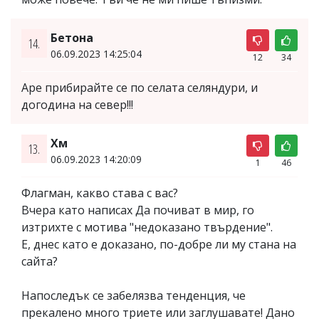
Бетона
14.
06.09.2023 14:25:04
12
34
Аре прибирайте се по селата селяндури, и
догодина на север!!!
Хм
13.
06.09.2023 14:20:09
1
46
Флагман, какво става с вас?
Вчера като написах Да почиват в мир, го
изтрихте с мотива "недоказано твърдение".
Е, днес като е доказано, по-добре ли му стана на
сайта?
Напоследък се забелязва тенденция, че
прекалено много триете или заглушавате! Дано