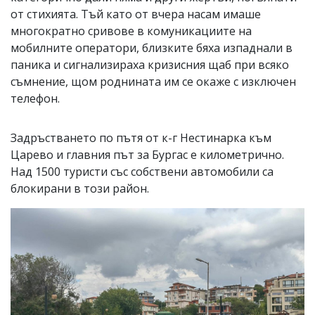
от стихията. Тъй като от вчера насам имаше
многократно сривове в комуникациите на
мобилните оператори, близките бяха изпаднали в
паника и сигнализираха кризисния щаб при всяко
съмнение, щом роднината им се окаже с изключен
телефон.
Задръстването по пътя от к-г Нестинарка към
Царево и главния път за Бургас е километрично.
Над 1500 туристи със собствени автомобили са
блокирани в този район.