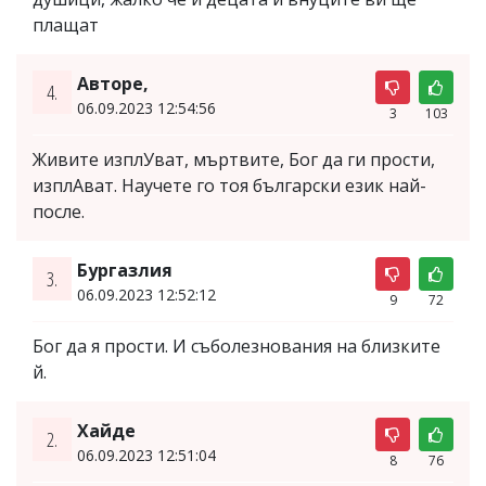
плащат
Авторе,
4.
06.09.2023 12:54:56
3
103
Живите изплУват, мъртвите, Бог да ги прости,
изплАват. Научете го тоя български език най-
после.
Бургазлия
3.
06.09.2023 12:52:12
9
72
Бог да я прости. И съболезнования на близките
й.
Хайде
2.
06.09.2023 12:51:04
8
76