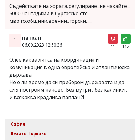
Съдействате на хората,регулиране...не чакайте...
5000 чантаджии в бургасско сте
мвр,го,общини,военни,,горски......
паткан
1.
06.09.2023 12:50:36
11
115
Олее каква липса на координация и
комуникация в една европейска и атлантическа
държава.
Не е ли време да си приберем държавата и да
си я построим наново. Без мутри , без калинки ,
и всякаква крадлива паплач ?!
София
Велико Търново