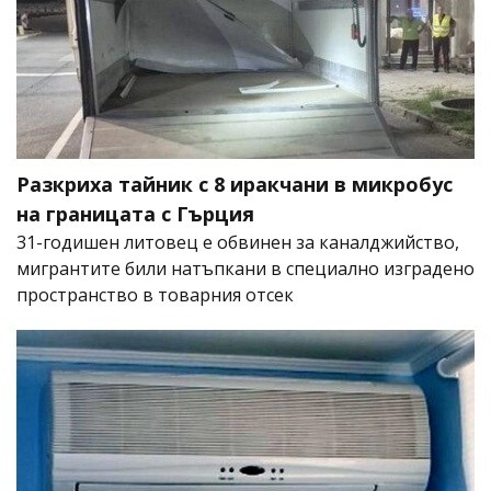
Разкриха тайник с 8 иракчани в микробус
на границата с Гърция
31-годишен литовец е обвинен за каналджийство,
мигрантите били натъпкани в специално изградено
пространство в товарния отсек