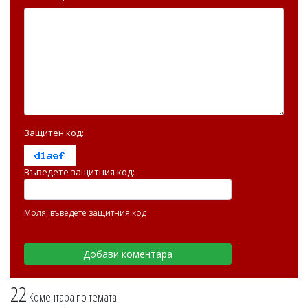
Защитен код:
Въведете защитния код:
Моля, въведете защитния код
22
Коментара по темата