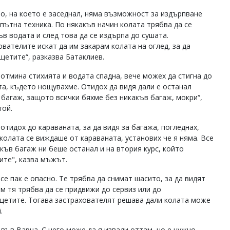
о, на което е заседнал, няма възможност за издърпване
опътна техника. По някакъв начин колата трябва да се
ъв водата и след това да се издърпа до сушата.
ователите искат да им закарам колата на оглед, за да
щетите“, разказва Батаклиев.
 отмина стихията и водата спадна, вече можех да стигна до
та, където нощувахме. Отидох да видя дали е останал
 багаж, защото всички бяхме без никакъв багаж, мокри“,
той.
отидох до караваната, за да видя за багажа, погледнах,
колата се виждаше от караваната, установих че я няма. Все
акъв багаж ни беше останал и на втория курс, който
лите", казва мъжът.
е пак е опасно. Те трябва да снимат шасито, за да видят
ам тя трябва да се придвижи до сервиз или до
 щетите. Тогава застрахователят решава дали колата може
.
н във Варна. С него може да я извади оттам, но е нужно