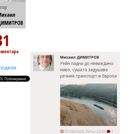
втор
Михаил
ДИМИТРОВ
31
оментара
Михаил ДИМИТРОВ
Рейн падна до невиждано
подели
ниво, сушата задушава
речния транспорт в Европа
07/08/2026, Петък 22:00
1