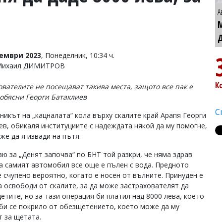
А
тември 2023
, Понеделник, 10:34 ч.
 Михаил ДИМИТРОВ
К
ователите не посещават такива места, защото все пак е
 обясни Георги Батаклиев
С
никът на „кацналата“ кола върху скалите край Арапя Георги
ев, обикаля институциите с надеждата някой да му помогне,
оже да я извади на пътя.
вю за „Денят започва“ по БНТ той разкри, че няма здрав
 а самият автомобил все още е пълен с вода. Предното
е счупено вероятно, когато е носен от вълните. Принуден е
а освободи от скалите, за да може застрахователят да
етите, но за тази операция би платил над 8000 лева, което
 би се покрило от обезщетението, което може да му
т за щетата.