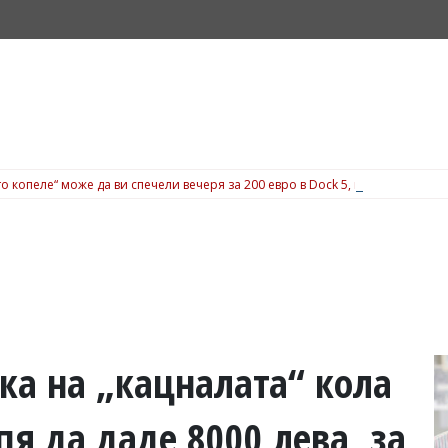
о копеле“ може да ви спечели вечеря за 200 евро в Dock 5, вижте подробн
ка на „кацналата“ кола
пя да даде 8000 лева, за