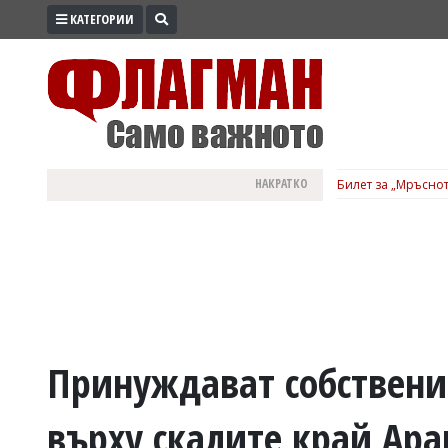
КАТЕГОРИИ
ПРОМО
ЗОНА
ИЗБОРИ
2026
ПРАКТИЧНО
НАКРАТКО
Билет за „Мръснот
КУЛТУРА
ЗДРАВЕ
ПОЛИТИКА
ОБЩИНИ
ОБЩЕСТВО
ЛАЙФСТАЙЛ
Принуждават собствени
ВОЙНАТА
върху скалите край Ара
В