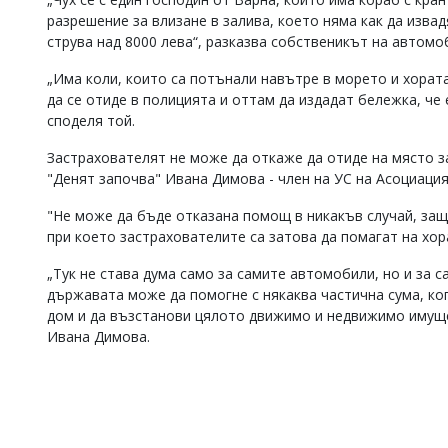
разрешение за влизане в залива, което няма как да изва
струва над 8000 лева“, разказва собственикът на автомо
„Има коли, които са потънали навътре в морето и хората
да се отиде в полицията и оттам да издадат бележка, че 
споделя той.
Застрахователят не може да откаже да отиде на място за
"Денят започва" Ивана Димова - член на УС на Асоциация
"Не може да бъде отказана помощ в никакъв случай, за
при което застрахователите са затова да помагат на хор
„Тук не става дума само за самите автомобили, но и за 
държавата може да помогне с някаква частична сума, ког
дом и да възстанови цялото движимо и недвижимо имущес
Ивана Димова.