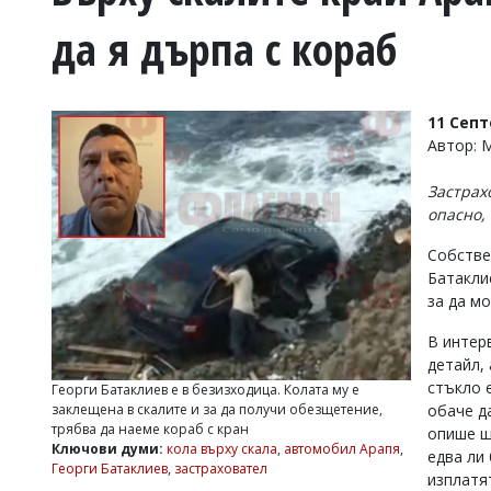
УКРАЙНА
да я дърпа с кораб
СПОРТ
РАЗСЛЕДВАНЕ
БИЗНЕС
11 Сеп
ЮГ
Автор:
Застрах
Управители:
опасно,
Веселин
Василев,
Собстве
email:
Батакли
v.vasilev@flagman.bg
Катя
за да м
Касабова,
еmail:
k.kassabova@flagman.bg
В интер
детайл,
Главен
стъкло 
Георги Батаклиев е в безизходица. Колата му е
редактор:
заклещена в скалите и за да получи обезщетение,
обаче д
Иван
трябва да наеме кораб с кран
опише щ
Колев,
Ключови думи:
кола върху скала
,
автомобил Арапя
,
email:
едва ли
Георги Батаклиев
,
застраховател
office@flagman.bg
изплатя