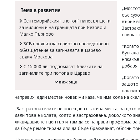
Коментарите
„Мястот
Тема в развитие
под
със сух
статиите
Септемврийският „потоп“ нанесъл щети
върне в
се
за милиони и на границата при Резово и
Застрах
въвеждат
Малко Търново
опишат 
от
читателите
ЗСВ предвижда сериозно наследствено
"Когато
и
обезщетение за загиналата в Царево
редакцията
бунгала
съдия Москова
не
някакъв
носи
добавя 
С 15 000 лв. подпомагат близките на
отговорност
загиналите при потопа в Царево
за
„Когато 
тях!
виж още
защото 
Ако
пак няк
откриете
обиден
направих, един местен човек ми каза, че има кола на ска
за
вас
„Застрахователите не посещават такива места, защото вс
коментар,
дали това е колата, която е застрахована. Доколкото зн
моля
ликвидационен център и там да се направи проформа за
сигнализирайте
да бъде ремонтирана или да бъде бракувана“, обясни той
ни!
„Чух се с един господин от Варна, който има кораб с кра