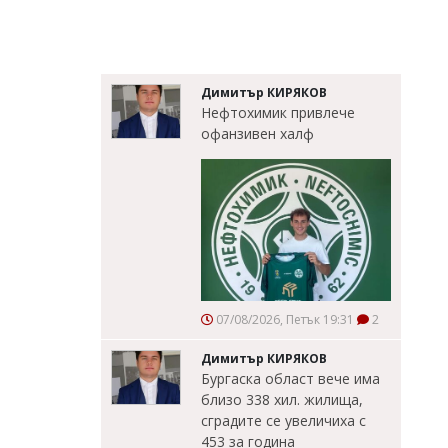
Димитър КИРЯКОВ
Нефтохимик привлече
офанзивен халф
07/08/2026, Петък 19:31
2
Димитър КИРЯКОВ
Бургаска област вече има
близо 338 хил. жилища,
сградите се увеличиха с
453 за година