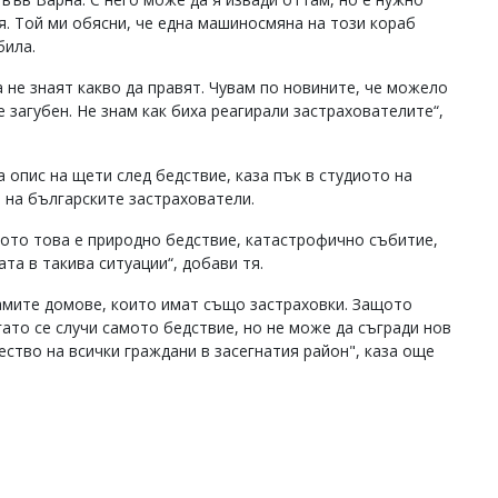
дя. Той ми обясни, че една машиносмяна на този кораб
била.
 не знаят какво да правят. Чувам по новините, че можело
е загубен. Не знам как биха реагирали застрахователите“,
 опис на щети след бедствие, каза пък в студиото на
 на българските застрахователи.
щото това е природно бедствие, катастрофично събитие,
ата в такива ситуации“, добави тя.
самите домове, които имат също застраховки. Защото
ато се случи самото бедствие, но не може да съгради нов
тво на всички граждани в засегнатия район", каза още