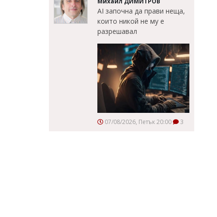
Михаил ДИМИТРОВ
AI започна да прави неща,
които никой не му е
разрешавал
07/08/2026, Петък 20:00
3