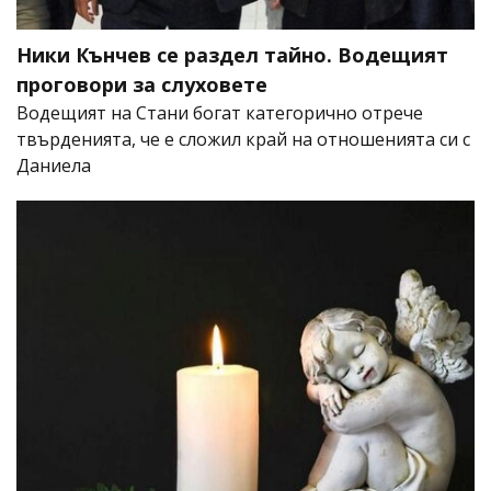
Ники Кънчев се раздел тайно. Водещият
проговори за слуховете
Водещият на Стани богат категорично отрече
твърденията, че е сложил край на отношенията си с
Даниела