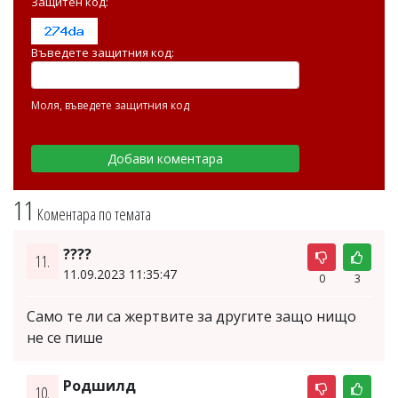
Защитен код:
Въведете защитния код:
Моля, въведете защитния код
11
Коментара по темата
????
11.
11.09.2023 11:35:47
0
3
Само те ли са жертвите за другите защо нищо
не се пише
Родшилд
10.