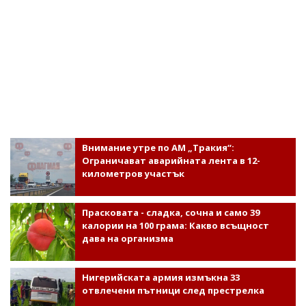
Внимание утре по АМ „Тракия“:
Ограничават аварийната лента в 12-
километров участък
Прасковата - сладка, сочна и само 39
калории на 100 грама: Какво всъщност
дава на организма
Нигерийската армия измъкна 33
отвлечени пътници след престрелка