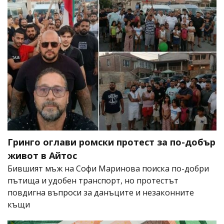
Гринго оглави ромски протест за по-добър
живот в Айтос
Бившият мъж на Софи Маринова поиска по-добри
пътища и удобен транспорт, но протестът
повдигна въпроси за данъците и незаконните
къщи