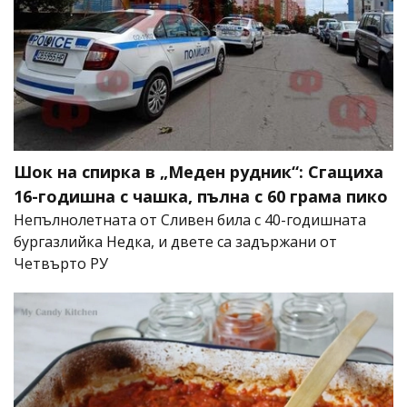
Шок на спирка в „Меден рудник“: Сгащиха
16-годишна с чашка, пълна с 60 грама пико
Непълнолетната от Сливен била с 40-годишната
бургазлийка Недка, и двете са задържани от
Четвърто РУ