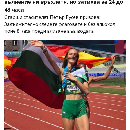
вълнение ни връхлетя, но затихва за 24 до
48 часа
Старши спасителят Петър Русев призова:
Задължително следете флаговете и без алкохол
поне 8 часа преди влизане във водата