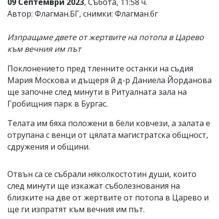
09 Септември 2023
, Събота, 11:58 ч.
Автор: Флагман.БГ, снимки: Флагман.бг
Изпращаме двете от жертвите на потопа в Царево
към вечния им път
Поклонението пред тленните останки на съдия
Мария Москова и дъщеря й д-р Даниела Йорданова
ще започне след минути в Ритуалната зала на
Гробищния парк в Бургас.
Телата им бяха положени в бели ковчези, а залата е
отрупана с венци от цялата магистратска общност,
сдружения и общини.
Отвън са се събрали няколкостотин души, които
след минути ще изкажат съболезнования на
близките на две от жертвите от потопа в Царево и
ще ги изпратят към вечния им път.