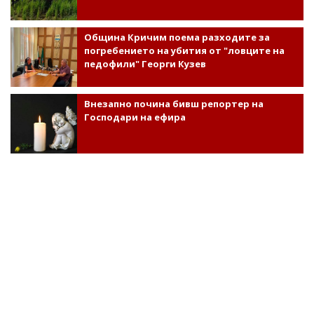
Община Кричим поема разходите за
погребението на убития от "ловците на
педофили" Георги Кузев
Внезапно почина бивш репортер на
Господари на ефира