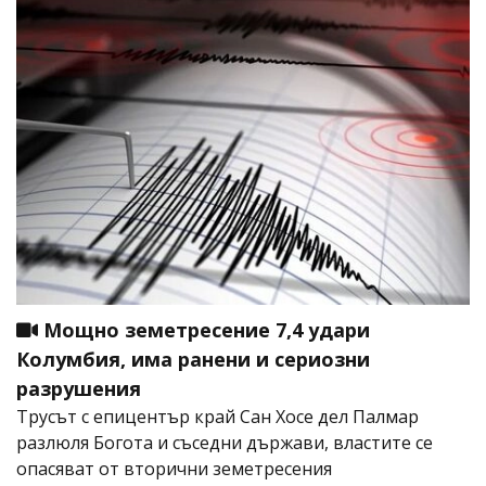
Мощно земетресение 7,4 удари
Колумбия, има ранени и сериозни
разрушения
Трусът с епицентър край Сан Хосе дел Палмар
разлюля Богота и съседни държави, властите се
опасяват от вторични земетресения