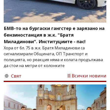
БМВ-то на бургаски гангстер е зарязано на
бензиностанция в ж.к. "Братя
Миладинови". Институциите - пас!
Хора от бл. 75 в ж.к. Братя Миладинови са
сигнализирали Oбщината, ОП Транспорт и
полицията, но реакция няма и колата продължава
да стои на метри от колонките
Всички новини
Свят