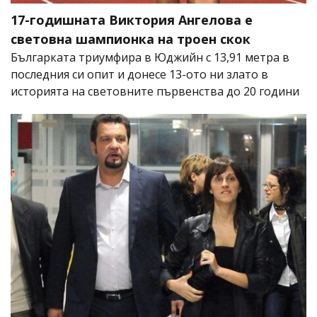
17-годишната Виктория Ангелова е
световна шампионка на троен скок
Българката триумфира в Юджийн с 13,91 метра в
последния си опит и донесе 13-ото ни злато в
историята на световните първенства до 20 години