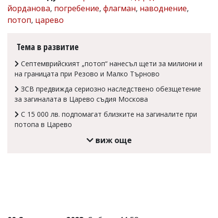
йорданова
,
погребение
,
флагман
,
наводнение
,
Коментарите
потоп
,
царево
под
статиите
се
Тема в развитие
въвеждат
от
Септемврийският „потоп“ нанесъл щети за милиони и
читателите
и
на границата при Резово и Малко Търново
редакцията
ЗСВ предвижда сериозно наследствено обезщетение
не
носи
за загиналата в Царево съдия Москова
отговорност
С 15 000 лв. подпомагат близките на загиналите при
за
потопа в Царево
тях!
Ако
виж още
откриете
обиден
за
вас
коментар,
моля
сигнализирайте
ни!