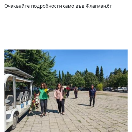
Очаквайте подробности само във Флагман.бг