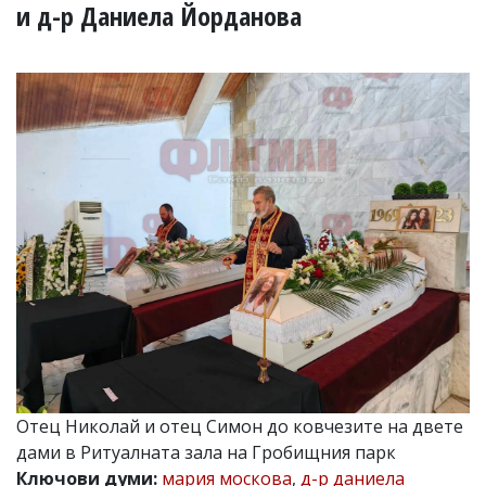
УКРАЙНА
и д-р Даниела Йорданова
СПОРТ
РАЗСЛЕДВАНЕ
БИЗНЕС
ЮГ
Управители:
Веселин
Василев,
email:
v.vasilev@flagman.bg
Катя
Касабова,
еmail:
k.kassabova@flagman.bg
Главен
редактор:
Иван
Отец Николай и отец Симон до ковчезите на двете
Колев,
дами в Ритуалната зала на Гробищния парк
email:
office@flagman.bg
Ключови думи:
мария москова
,
д-р даниела