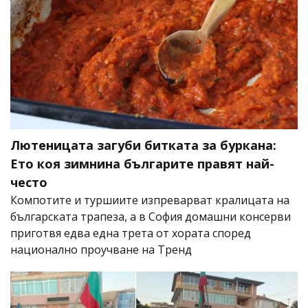
Лютеницата загуби битката за буркана:
Ето коя зимнина българите правят най-
често
Компотите и туршиите изпреварват кралицата на
българската трапеза, а в София домашни консерви
приготвя едва една трета от хората според
национално проучване на Тренд