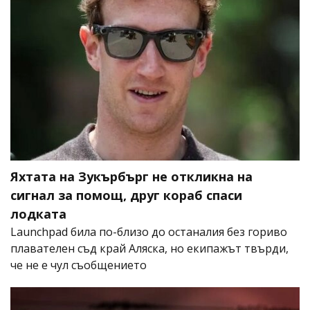
Яхтата на Зукърбърг не откликна на
сигнал за помощ, друг кораб спаси
лодката
Launchpad била по-близо до останалия без гориво
плавателен съд край Аляска, но екипажът твърди,
че не е чул съобщението