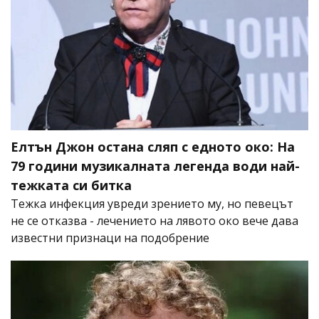
Елтън Джон остана сляп с едното око: На
79 години музикалната легенда води най-
тежката си битка
Тежка инфекция увреди зрението му, но певецът
не се отказва - лечението на лявото око вече дава
известни признаци на подобрение