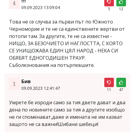
!!!
4.
09.09.2023 13:09:04
5
12
Това не се случва за първи път по Южното
Черноморие и те не са единствените жертви от
потопи там. За другите, те не са известни -
НИЩО, ЗА БЕЗОЧИЕТО И НАГЛОСТТА, С КОЯТО
СЕ УНИЩОЖАВА ЕДИН ЦЯЛ НАРОД - НЕКА СИ
ОБЯБЯТ ЕДНОГОДИШЕН ТРАУР.
Съболезнования на потърпевшите.
Бив
3.
09.09.2023 12:41:47
11
47
Умрете бе изроди само за тия двете дават и два
дена по новините само за тия а другите изобщо
не ги споменават,даже и имената не им казват
защото не са важни!Шибани шебеци!