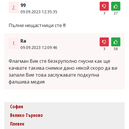
99
2.
09.09.2023 12:35:35
3
27
Пълни нещастници сте !!!
Ra
1.
09.09.2023 12:09:46
3
58
Флагман Вие сте безкруполно гнусни как ще
качвате такива снимки дано някой скоро да ви
запали Вие това заслужавате подкупна
фалшива медия
София
Велико Търново
Плевен