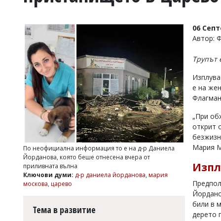
УКРАЙНА
СПОРТ
06 Сеп
РАЗСЛЕДВАНЕ
Автор: 
БИЗНЕС
Трупът 
ЮГ
Изплува
е на же
Управители:
Флагман
Веселин
Василев,
„При обх
email:
v.vasilev@flagman.bg
открит 
Катя
безжизн
Касабова,
Мария М
По неофициална информация то е на д-р Даниела
еmail:
k.kassabova@flagman.bg
Йорданова, която беше отнесена вчера от
Изпл
приливната вълна
Главен
Ключови думи:
д-р даниела йорданова
,
мария
редактор:
Предпол
москова
,
царево
Иван
Йордано
Колев,
били в 
email:
Тема в развитие
office@flagman.bg
дерето 