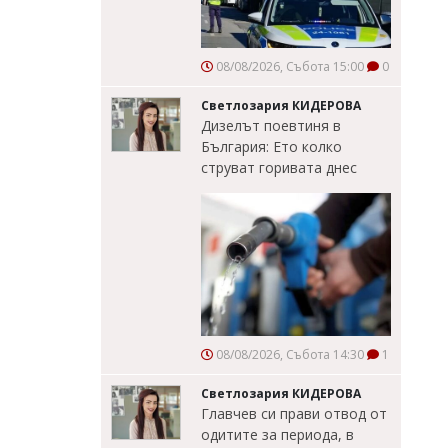
08/08/2026, Събота 15:00
0
Светлозария КИДЕРОВА
Дизелът поевтиня в
България: Ето колко
струват горивата днес
08/08/2026, Събота 14:30
1
Светлозария КИДЕРОВА
Главчев си прави отвод от
одитите за периода, в