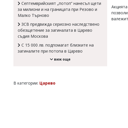
Септемврийският „потоп“ нанесъл щети
Коментарите
Акцията
за милиони и на границата при Резово и
под
позволи
Малко Търново
статиите
валежит
се
ЗСВ предвижда сериозно наследствено
въвеждат
обезщетение за загиналата в Царево
от
съдия Москова
читателите
и
С 15 000 лв. подпомагат близките на
редакцията
загиналите при потопа в Царево
не
носи
виж още
отговорност
за
тях!
Ако
В категории:
Царево
откриете
обиден
за
вас
коментар,
моля
сигнализирайте
ни!