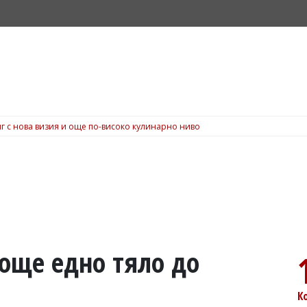
г с нова визия и още по-високо кулинарно ниво
още едно тяло до
К