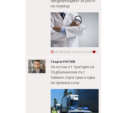
предупреждават за ухото
на плувеца
08/08/2026, Събота 15:30
2
Георги РУСЧЕВ
На косъм от трагедия на
Подбалканския път:
Камион спука гума и едва
не премаза кола