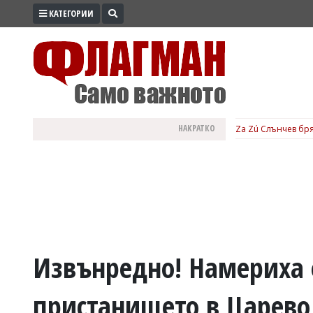
КАТЕГОРИИ
ПРОМО
ЗОНА
ИЗБОРИ
2026
ПРАКТИЧНО
НАКРАТКО
Za Zú Слънчев бря
КУЛТУРА
ЗДРАВЕ
ПОЛИТИКА
ОБЩИНИ
ОБЩЕСТВО
ЛАЙФСТАЙЛ
Извънредно! Намериха 
ВОЙНАТА
пристанището в Царево
В