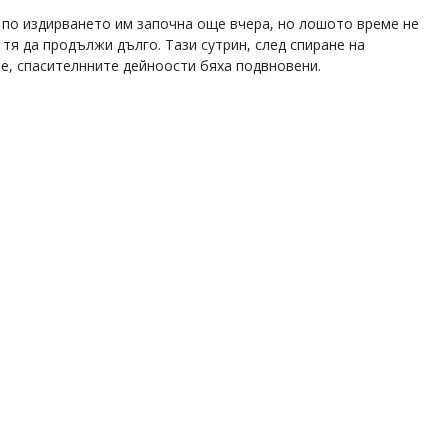
 по издирването им започна още вчера, но лошото време не
 тя да продължи дълго. Тази сутрин, след спиране на
е, спасителнните дейноости бяха подвновени.