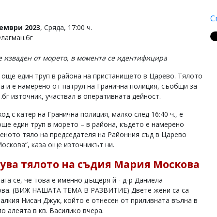
С
тември 2023
, Сряда, 17:00 ч.
Флагман.бг
е изваден от морето, в момента се идентифицира
 още един труп в района на пристанището в Царево. Тялото
на и е намерено от патрул на Гранична полиция, съобщи за
.бг източник, участвал в оперативната дейност.
од с катер на Гранична полиция, малко след 16:40 ч., е
още един труп в морето – в района, където е намерено
еното тяло на председателя на Районния съд в Царево
оскова“, каза още източникът ни.
ува тялото на съдия Мария Москова
ага се, че това е именно дъщеря й - д-р Даниела
ва. (ВИЖ НАШАТА ТЕМА В РАЗВИТИЕ) Двете жени са са
малкия Нисан Джук, който е отнесен от приливната вълна в
по алеята в кв. Василико вчера.