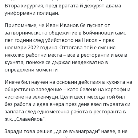
Втора хирургия, пред вратата й дежурят двама
униформени полицаи.
Припомняме, че Иван Иванов бе пуснат от
затворническото общежитие в Бойчиновци само
пет години след убийството на Никол – през
ноември 2022 година. Оттогава той е сменил
няколко работни места – все в ресторанти и все в
кухнята, понеже се държал неадекватно в
определени моменти.
Иначе бил научен на основни действия в кухнята на
обществено заведение – като белене на картофи и
чистене на зеленчуци. Цели шест месеца той бил
без работа и едва вчера през деня взел първата си
заплата след едномесечна работа в ресторанта в
ж.к. „Славейков“.
Заради това решил „да се възнагради“ наяве, а не