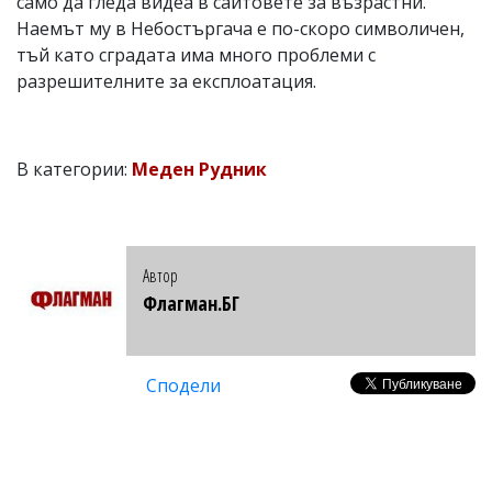
само да гледа видеа в сайтовете за възрастни.
Наемът му в Небостъргача е по-скоро символичен,
тъй като сградата има много проблеми с
разрешителните за експлоатация.
В категории:
Меден Рудник
Автор
Флагман.БГ
Сподели