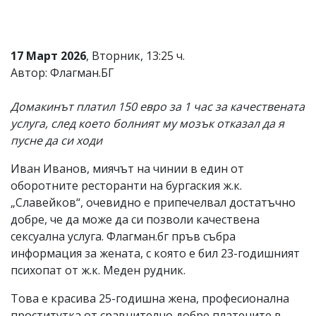
17 Март 2026
, Вторник, 13:25 ч.
Автор: Флагман.БГ
Домакинът платил 150 евро за 1 час за качествената
услуга, след което болният му мозък отказал да я
пусне да си ходи
Иван Иванов, миячът на чинии в един от
оборотните ресторанти на бургаския ж.к.
„Славейков“, очевидно е припечелвал достатъчно
добре, че да може да си позволи качествена
сексуална услуга. Флагман.бг пръв събра
информация за жената, с която е бил 23-годишният
психопат от ж.к. Меден рудник.
Това е красива 25-годишна жена, професионална
проститутка от сравнително добре платените в