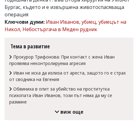
Бургас, където и е извършена животоспасяваща
Коментарите
под
операция
статиите
Ключови думи:
Иван Иванов
,
убиец
,
убиецът на
се
Никол
,
Небостъргача в Меден рудник
въвеждат
от
читателите
Тема в развитие
и
редакцията
Прокурор Трифонова: При контакт с жена Иван
не
носи
проявява неконтролируема агресия
отговорност
Иван не иска да излиза от ареста, защото го е страх
за
тях!
от сводника на Евгения
Ако
Обвиниха в опит за убийство на проститутка
откриете
психопата Иван Иванов, този път няма да му се
обиден
за
размине
вас
виж още
коментар,
моля
сигнализирайте
ни!