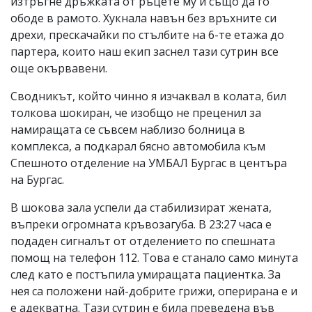
изтръгне дръжката от ръцете му и също да го
ободе в рамото. Хукнала навън без връхните си
дрехи, прескачайки по стълбите на 6-те етажа до
партера, които наш екип заснел тази сутрин все
още окървавени.
Сводникът, който чинно я изчаквал в колата, бил
толкова шокиран, че изобщо не преценил за
намиращата се съвсем наблизо болница в
комплекса, а подкарал бясно автомобила към
Спешното отделение на УМБАЛ Бургас в центъра
на Бургас.
В шокова зала успели да стабилизират жената,
въпреки огромната кръвозагуба. В 23:27 часа е
подаден сигналът от отделението по спешната
помощ на телефон 112. Това е станало само минута
след като е постъпила умиращата пациентка. За
нея са положени най-добрите грижи, оперирана е и
е адекватна. Тази сутрин е била преведена във