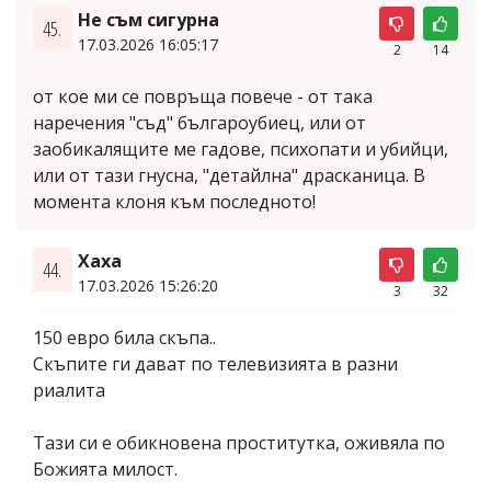
Не съм сигурна
45.
17.03.2026 16:05:17
2
14
от кое ми се повръща повече - от така
наречения "съд" българоубиец, или от
заобикалящите ме гадове, психопати и убийци,
или от тази гнусна, "детайлна" драсканица. В
момента клоня към последното!
Хаха
44.
17.03.2026 15:26:20
3
32
150 евро била скъпа..
Скъпите ги дават по телевизията в разни
риалита
Тази си е обикновена проститутка, оживяла по
Божията милост.