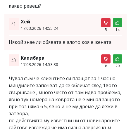
какво ревеш?
Хей
41.
17.03.2026 14:55:24
5
14
Някой знае ли обявата в алото коя е жената
Капибара
40.
17.03.2026 14:53:30
8
29
Чувал съм че клиентите си плащат за 1 час но
миндилите започват да се обличат след 1вото
свършване , много често от там идва проблема,
явно тук номера на коврата не е минал защото
при тоз няма 6 5, явно и не му дреме да лежи в
затвора,
по действията му известни ни от новинарските
сайтове изглежда че има силна алергия към