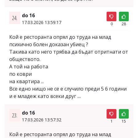
do 16
24.
17.03.2026 13:59:17
0
28
Кой е ресторанта опрял до труда на млад
психично болен доказан убиец ?
Такива като него трябва да бъдат отритнати от
обществото.
А той на работа
по коври
на квартира ...
Все едно нищо не се е случило преди 5 6 години
и е младеж като всеки друг ....
do 16
23.
17.03.2026 13:57:32
1
15
Кой е ресторанта опрял до труда на млад