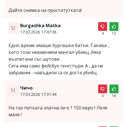
Дайте снимка на проститутката!
Burgashka Matka
52.
17.03.2026 17:47:36
4
12
Едно време имаше бургашки батки. Такива ,
като този невменяем мангал-убиец ,бяха
възпитани със шутове.
Сега има само фейсбук генгстъри. А , да не
забравим - навъдили са се доста убийц.
Чичо
51.
17.03.2026 17:31:44
3
16
На таз питката златна ли е ? 150 евро ! Леле
мале !