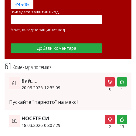
Въведете защитния код:
Моля, въведете защитния код
61
Коментара по темата
Бай..,..
61.
20.03.2026 12:55:09
0
1
Пускайте "парното" на макс !
НОСЕТЕ СИ
60.
18.03.2026 06:07:29
2
13