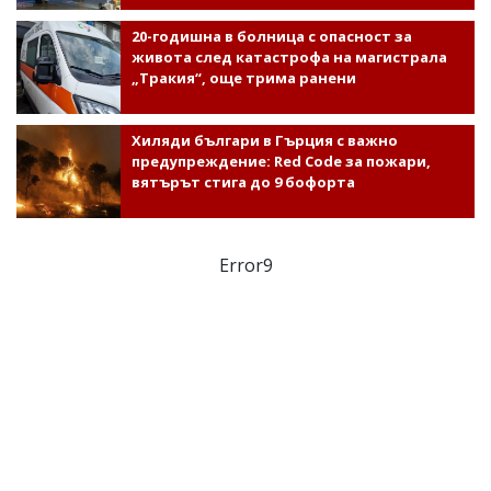
20-годишна в болница с опасност за
живота след катастрофа на магистрала
„Тракия“, още трима ранени
Хиляди българи в Гърция с важно
предупреждение: Red Code за пожари,
вятърът стига до 9 бофорта
Error9