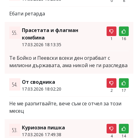
0
8
Ебати ретарда
Прасетата и флагман
55.
комбина
1
16
17.03.2026 18:13:35
Те Бойко и Пеевски всеки ден ограбват с
милиони държавата, ама никой не ги разследва
От сводника
54.
17.03.2026 18:02:20
2
17
Не ме разпитвайте, вече съм се отчел за този
месец
Куриозна пишка
53.
17.03.2026 17:49:38
4
14