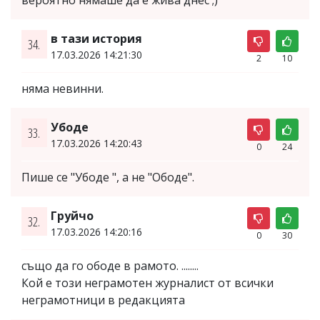
в тази история
34.
17.03.2026 14:21:30
2
10
няма невинни.
Убоде
33.
17.03.2026 14:20:43
0
24
Пише се "Убоде ", а не "Ободе".
Груйчо
32.
17.03.2026 14:20:16
0
30
също да го ободе в рамото. ........
Кой е този неграмотен журналист от всички
неграмотници в редакцията