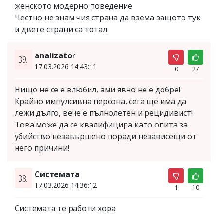
женското модерно поведение
Честно не знам чия страна да взема защото тук
и двете страни са тотал
analizator
39.
17.03.2026 14:43:11
0
27
Нищо не се е влюбил, ами явно не е добре!
Крайно импулсивна персона, сега ще има да
лежи дълго, вече е пълнолетен и рецидивист!
Това може да се квалифицира като опита за
убийство незавършено поради независещи от
него причини!
Системата
38.
17.03.2026 14:36:12
1
10
Системата те работи хора