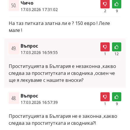
Чичо
50.
17.03.2026 17:31:02
2
9
На таз питката златна ли е ? 150 евро ! Леле
мале !
Въпрос
49.
17.03.2026 16:59:55
1
12
Проституцията в България е незаконна ,какво
следва за проститутката и сводника ,освен че
ще я лекуваме с нашите вноски?
Въпрос
48.
17.03.2026 16:57:39
1
9
Проституцията в България не е законна ,какво
следва за проститутката и сводника?!