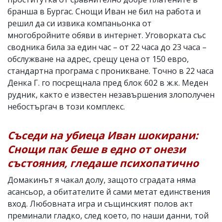
бранша в Бургас. Снощи Иван не бил на работа и
решил да си извика компаньонка от
многобройните обяви в интернет. Уговорката със
сводника била за един час – от 22 часа до 23 часа –
обслужване на адрес, срещу цена от 150 евро,
стандартна програма с проникване. Точно в 22 часа
Денка Г. го посрещнала пред блок 602 в ж.к. Меден
рудник, както е известен незавършения злополучен
небостъргач в този комплекс.
Съседи на убиеца Иван шокирани:
Снощи пак беше в едно от онези
състояния, гледаше психопатично
Домакинът я чакал долу, защото сградата няма
асансьор, а обитателите й сами метат единствения
вход. Любовната игра и същинският полов акт
преминали гладко, след което, по наши данни, той