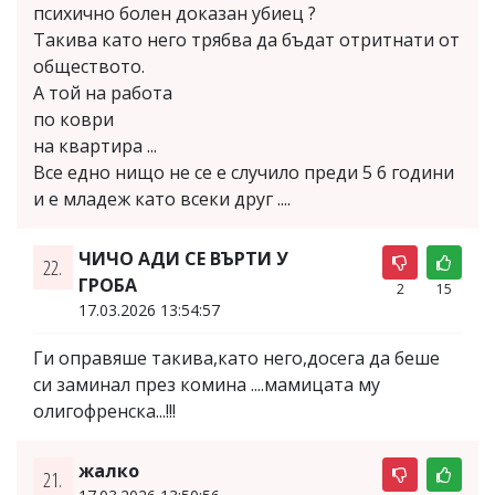
психично болен доказан убиец ?
Такива като него трябва да бъдат отритнати от
обществото.
А той на работа
по коври
на квартира ...
Все едно нищо не се е случило преди 5 6 години
и е младеж като всеки друг ....
ЧИЧО АДИ СЕ ВЪРТИ У
22.
ГРОБА
2
15
17.03.2026 13:54:57
Ги оправяше такива,като него,досега да беше
си заминал през комина ....мамицата му
олигофренска...!!!
жалко
21.