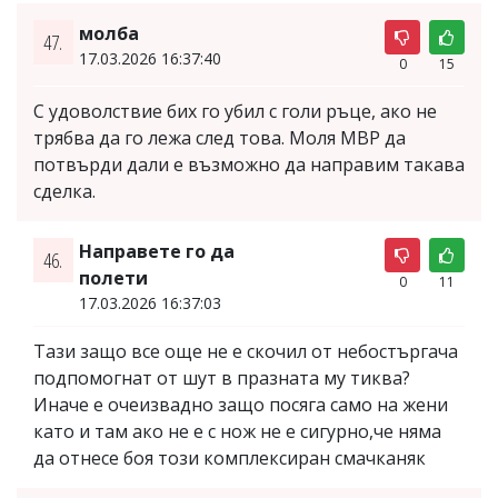
молба
47.
17.03.2026 16:37:40
0
15
С удоволствие бих го убил с голи ръце, ако не
трябва да го лежа след това. Моля МВР да
потвърди дали е възможно да направим такава
сделка.
Направете го да
46.
полети
0
11
17.03.2026 16:37:03
Тази защо все още не е скочил от небостъргача
подпомогнат от шут в празната му тиква?
Иначе е очеизвадно защо посяга само на жени
като и там ако не е с нож не е сигурно,че няма
да отнесе боя този комплексиран смачканяк