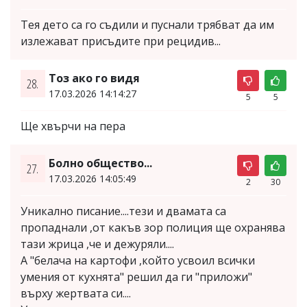
Тея дето са го съдили и пуснали трябват да им
излежават присъдите при рецидив...
Тоз ако го видя
28.
17.03.2026 14:14:27
5
5
Ще хвърчи на пера
Болно общество...
27.
17.03.2026 14:05:49
2
30
Уникално писание....тези и двамата са
пропаднали ,от какъв зор полиция ще охранява
тази жрица ,че и дежуряли....
А "белача на картофи ,който усвоил всички
умения от кухнята" решил да ги "приложи"
върху жертвата си....