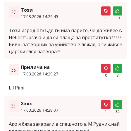
Този
37.
17.03.2026 14:29:45
1
30
Този изрод откъде ги има парите, че да живее в
Небостъргача и да си плаща за проститутка?????
Бивш затворник за убийство е лежал, а си живее
царски след затвора!!!!
Прилича на
36.
17.03.2026 14:29:27
0
3
Lil Pimi
Хххх
35.
17.03.2026 14:28:07
1
32
Ако я бяха закарали в спешното в М.Рудник,най
вероятно нямаше да е жива днес ;)