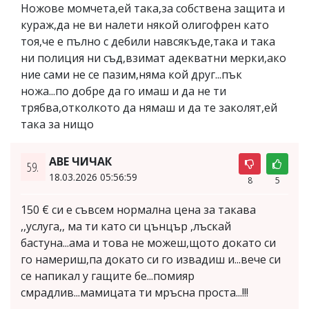
Ножове момчета,ей така,за собствена защита и
кураж,да не ви налети някой олигофрен като
тоя,че е пълно с дебили навсякъде,така и така
ни полиция ни съд,взимат адекватни мерки,ако
ние сами не се пазим,няма кой друг...пък
ножа...по добре да го имаш и да не ти
трябва,отколкото да нямаш и да те заколят,ей
така за нищо
АВЕ ЧИЧАК
59.
18.03.2026 05:56:59
8
5
150 € си е съвсем нормална цена за такава
,,услуга,, ма ти като си цънцър ,лъскай
бастуна...ама и това не можеш,щото докато си
го намериш,па докато си го извадиш и...вече си
се напикал у гащите бе...помияр
смрадлив...мамицата ти мръсна проста...!!!