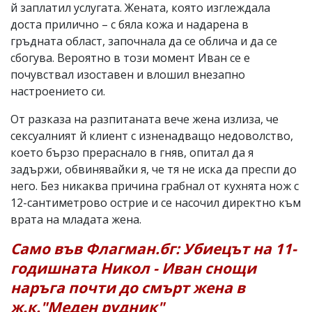
й заплатил услугата. Жената, която изглеждала
доста прилично – с бяла кожа и надарена в
гръдната област, започнала да се облича и да се
сбогува. Вероятно в този момент Иван се е
почувствал изоставен и влошил внезапно
настроението си.
От разказа на разпитаната вече жена излиза, че
сексуалният й клиент с изненадващо недоволство,
което бързо прераснало в гняв, опитал да я
задържи, обвинявайки я, че тя не иска да преспи до
него. Без никаква причина грабнал от кухнята нож с
12-сантиметрово острие и се насочил директно към
врата на младата жена.
Само във Флагман.бг: Убиецът на 11-
годишната Никол - Иван снощи
наръга почти до смърт жена в
ж.к."Меден рудник"