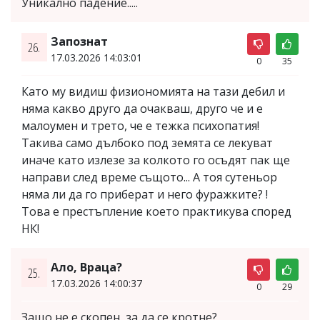
Уникално падение.....
Запознат
26.
17.03.2026 14:03:01
0
35
Като му видиш физиономията на тази дебил и
няма какво друго да очакваш, друго че и е
малоумен и трето, че е тежка психопатия!
Такива само дълбоко под земята се лекуват
иначе като излезе за колкото го осъдят пак ще
направи след време същото... А тоя сутеньор
няма ли да го приберат и него фуражките? !
Това е престъпление което практикува според
НК!
Ало, Враца?
25.
17.03.2026 14:00:37
0
29
Защо не е скопен, за да се кротне?