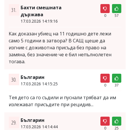
Бахти смешната
31.
държава
0
57
17.03.2026 14:19:16
Как доказан убиец на 11 годишно дете лежи
само 5 години в затвора? В САЩ щеше да
изгние с доживотна присъда без право на
замяна, без значение че е бил непълнолетен
тогава.
Българин
30.
17.03.2026 14:15:25
0
37
Тея дето са го съдили и пуснали трябват да им
излежават присъдите при рецидив...
Българин
29.
17.03.2026 14:14:44
0
25