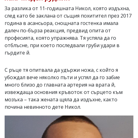
За разлика от 11-годишната Никол, която издъхна,
след като бе заклана от същия похитител през 2017
година в асансьора, снощната гостенка имала
далеч по-бърза реакция, предвид опита от
професията, която упражнява. Тя успяла да го
отблъсне, при което последвали груби удари в
гърдите й.
С ръце тя опитвала да удържи ножа, с който я
убождал вече няколко пъти и успял да го забие
много близо до главната артерия на врата й,
извеждаща основния кръвоток от сърцето към
мозъка – така жената щяла да издъхне, както
почина невинното дете Никол.