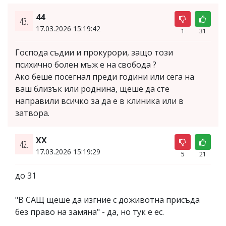
44
43.
17.03.2026 15:19:42
1
31
Господа съдии и прокурори, защо този
психично болен мъж е на свобода ?
Ако беше посегнал преди години или сега на
ваш близък или роднина, щеше да сте
направили всичко за да е в клиника или в
затвора.
ХХ
42.
17.03.2026 15:19:29
5
21
до 31
"В САЩ щеше да изгние с доживотна присъда
без право на замяна" - да, но тук е ес.