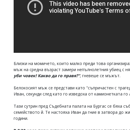
Близки на момичето, които малко преди това организира
мъж на средна възраст замери непълнолетния убиец с ня
уби човек! Какво да го правя?“
, гневеше се мъжът.
Белокосият мъж се представи като "съпричастен с трагед
Иван, секунди след като го изведоха от камионетката го 
Тази сутрин пред Съдебната палата на Бургас се бяха съ
семейството й. Те настояха Иван да гние в затвора до ж
години.