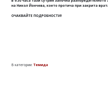
В 9:30 часа тази сутрин започна разпоредителното
на Никол Йончева, което протича при закрита врат
ОЧАКВАЙТЕ ПОДРОБНОСТИ!
В категории:
Темида