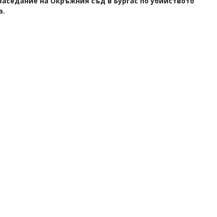
 заседание на Окръжния съд в Бургас по убийството
а.