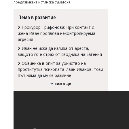
предизвикаха истинска суматоха
Коментарите
под
Тема в развитие
статиите
се
въвеждат
Прокурор Трифонова: При контакт с
от
жена Иван проявява неконтролируема
читателите
агресия
и
редакцията
Иван не иска да излиза от ареста,
не
защото го е страх от сводника на Евгения
носи
Обвиниха в опит за убийство на
отговорност
за
проститутка психопата Иван Иванов, този
тях!
път няма да му се размине
Ако
виж още
откриете
обиден
за
вас
коментар,
моля
сигнализирайте
ни!