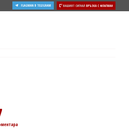
FLAGMAN В TELEGRAM
ВАШИЯТ СИГНАЛ
ВРЪЗКА С ФЛАГМАН
ости
7
оментара