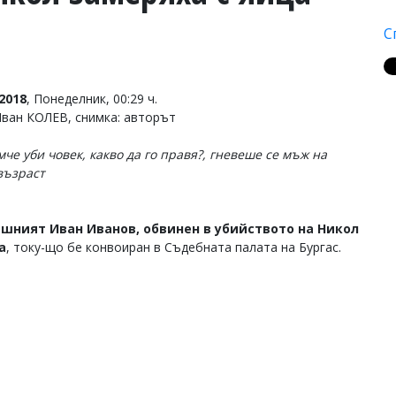
С
2018
, Понеделник, 00:29 ч.
Иван КОЛЕВ, снимка: авторът
мче уби човек, какво да го правя?, гневеше се мъж на
възраст
ишният Иван Иванов, обвинен в убийството на Никол
а
, току-що бе конвоиран в Съдебната палата на Бургас.