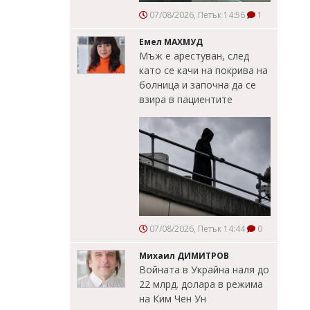
07/08/2026, Петък 14:56
1
Емел МАХМУД
Мъж е арестуван, след
като се качи на покрива на
болница и започна да се
взира в пациентите
07/08/2026, Петък 14:44
0
Михаил ДИМИТРОВ
Войната в Украйна наля до
22 млрд. долара в режима
на Ким Чен Ун