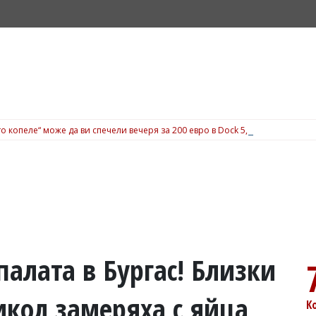
о копеле“ може да ви спечели вечеря за 200 евро в Dock 5, вижте подробн
алата в Бургас! Близки
икол замеряха с яйца
К