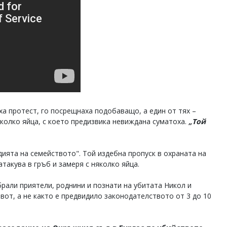
ха протест, го посрещнаха подобаващо, а един от тях –
колко яйца, с което предизвика невиждана суматоха.
„Той
ията на семейството". Той издебна пропуск в охраната на
атакува в гръб и замеря с няколко яйца.
брали приятели, роднини и познати на убитата Никол и
ивот, а не както е предвидило законодателството от 3 до 10