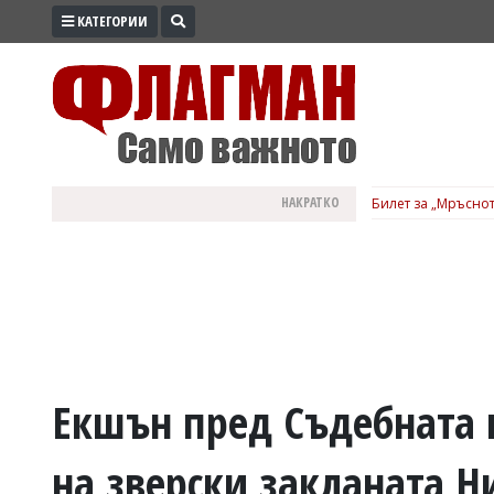
КАТЕГОРИИ
ПРОМО
ЗОНА
ИЗБОРИ
2026
ПРАКТИЧНО
НАКРАТКО
Билет за „Мръснот
КУЛТУРА
ЗДРАВЕ
ПОЛИТИКА
ОБЩИНИ
ОБЩЕСТВО
ЛАЙФСТАЙЛ
Екшън пред Съдебната п
ВОЙНАТА
на зверски закланата Н
В