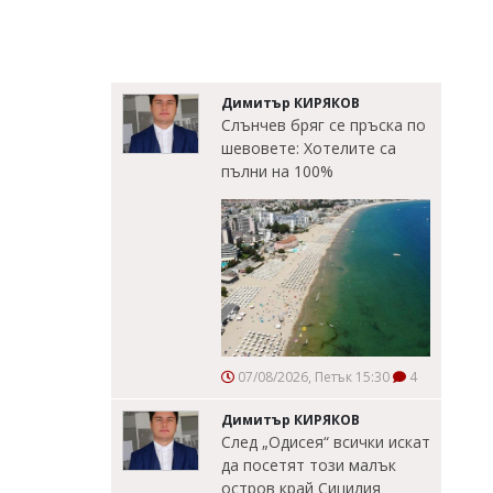
Димитър КИРЯКОВ
Слънчев бряг се пръска по
шевовете: Хотелите са
пълни на 100%
07/08/2026, Петък 15:30
4
Димитър КИРЯКОВ
След „Одисея“ всички искат
да посетят този малък
остров край Сицилия