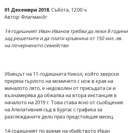
01 Декември 2018
, Събота, 12:00 ч.
Автор: Флагман.бг
14-годишният Иван Иванов трябва да лежи 8 години
зад решетките и да плати кръвнина от 150 хил. лв.
на почерненото семейство
Убиецът на 11-годишната Никол, който зверски
преряза гърлото на момичето с нож в края на
миналото лято, е недоволен от присъдата си и
възнамерява да обжалва на втора инстанция в
началото на 2019 г. Това става ясно от съобщение
на Апелативния съд в Бургас с графика за
разглежданите дело през предстоящия месец.
14-годишният по време на убийството Иван