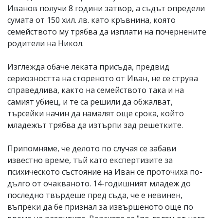
Иванов получи 8 години затвор, а съдът определи
сумата от 150 хил. лв. като кръвнина, която
семейството му трябва да изплати на почернените
родители на Никол.
Изглежда обаче леката присъда, предвид
сериозността на стореното от Иван, не се струва
справедлива, както на семейството така и на
самият убиец, и те са решили да обжалват,
търсейки начин да намалят още срока, който
младежът трябва да изтърпи зад решетките.
Припомняме, че делото по случая се забави
известно време, тъй като експертизите за
психическото състояние на Иван се проточиха по-
дълго от очакваното. 14-годишният младеж до
последно твърдеше пред съда, че е невинен,
въпреки да бе признал за извършеното още по