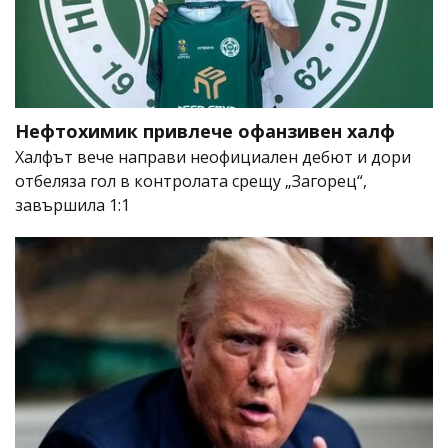
Нефтохимик привлече офанзивен халф
Халфът вече направи неофициален дебют и дори
отбеляза гол в контролата срещу „Загорец“,
завършила 1:1