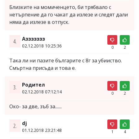
Близките на момиченцето, би трябвало с
нетърпение да го чакат да излезе и следят дали
няма да излезе в отпуск.
Аззззззз
4.
02.12.2018 10:25:36
0
2
Така ли ни пазите българите с 8г за убииство.
Смъртна присъда и това е.
Родител
3.
02.12.2018 07:12:14
0
2
Око- за две, зъб за.......
dj
2.
01.12.2018 23:21:48
1
4