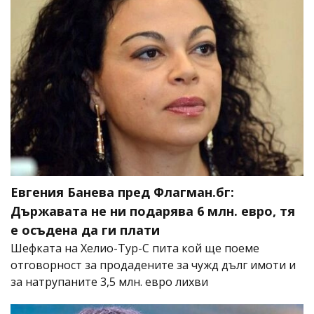
Евгения Банева пред Флагман.бг:
Държавата не ни подарява 6 млн. евро, тя
е осъдена да ги плати
Шефката на Хелио-Тур-С пита кой ще поеме
отговорност за продадените за чужд дълг имоти и
за натрупаните 3,5 млн. евро лихви