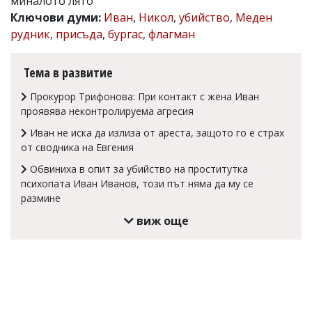
миналото лято
Коментарите
Ключови думи:
Иван
,
Никол
,
убийство
,
Меден
под
рудник
,
присъда
,
бургас
,
флагман
статиите
се
въвеждат
Тема в развитие
от
читателите
Прокурор Трифонова: При контакт с жена Иван
и
проявява неконтролируема агресия
редакцията
не
Иван не иска да излиза от ареста, защото го е страх
носи
от сводника на Евгения
отговорност
за
Обвиниха в опит за убийство на проститутка
тях!
психопата Иван Иванов, този път няма да му се
Ако
размине
откриете
обиден
виж още
за
вас
коментар,
моля
сигнализирайте
ни!