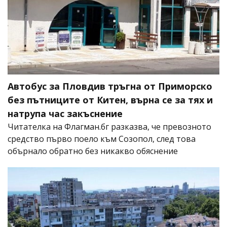
Автобус за Пловдив тръгна от Приморско
без пътниците от Китен, върна се за тях и
натрупа час закъснение
Читателка на Флагман.бг разказва, че превозното
средство първо поело към Созопол, след това
обърнало обратно без никакво обяснение