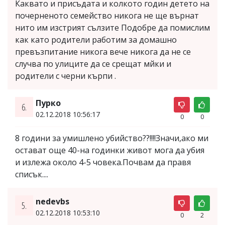
Каквато и присъдата и колкото годин детето на
почерненото семейство никога не ще върнат
нито им изстрият сълзите Подобре да помислим
как като родители работим за домашно
превъзпитание никога вече никога да не се
случва по улиците да се срещат мйки и
родители с черни кърпи .
Пурко
6.
02.12.2018 10:56:17
0
0
8 години за умишлено убийство??!!!!Значи,ако ми
остават още 40-на годинки живот мога да убия
и излежа около 4-5 човека.Почвам да правя
списък....
nedevbs
5.
02.12.2018 10:53:10
0
2