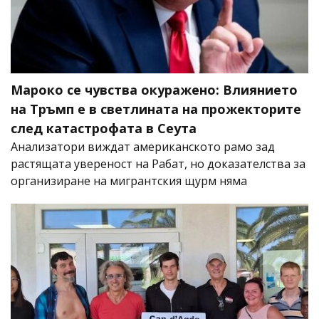
Мароко се чувства окуражено: Влиянието
на Тръмп е в светлината на прожекторите
след катастрофата в Сеута
Анализатори виждат американското рамо зад
растящата увереност на Рабат, но доказателства за
организиране на мигрантския щурм няма