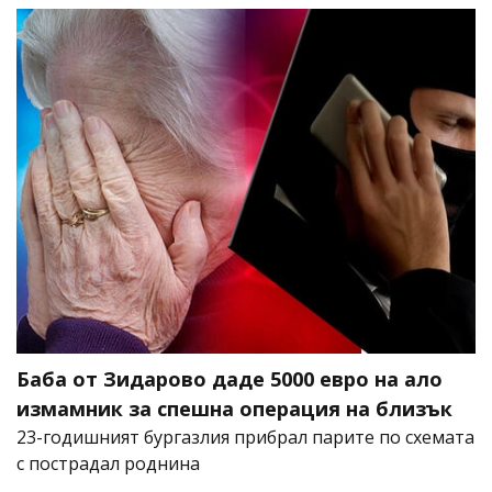
Баба от Зидарово даде 5000 евро на ало
измамник за спешна операция на близък
23-годишният бургазлия прибрал парите по схемата
с пострадал роднина