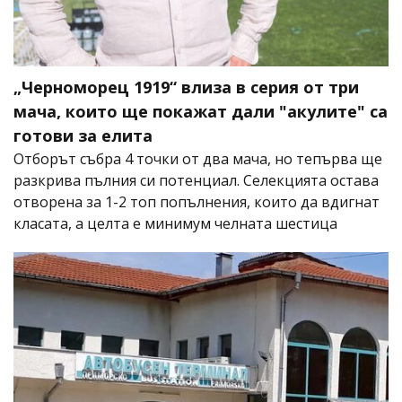
„Черноморец 1919“ влиза в серия от три
мача, които ще покажат дали "акулите" са
готови за елита
Отборът събра 4 точки от два мача, но тепърва ще
разкрива пълния си потенциал. Селекцията остава
отворена за 1-2 топ попълнения, които да вдигнат
класата, а целта е минимум челната шестица