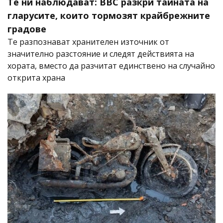
Те ни наблюдават: BBC разкри тайната на
гларусите, които тормозят крайбрежните
градове
Те разпознават хранителен източник от
значително разстояние и следят действията на
хората, вместо да разчитат единствено на случайно
открита храна