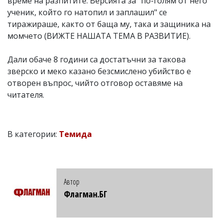
време на разпитите. Версията за "по-голям от него
ученик, който го натопил и заплашил" се
тиражираше, както от баща му, така и защиника на
момчето (ВИЖТЕ НАШАТА ТЕМА В РАЗВИТИЕ).
Дали обаче 8 години са достатъчни за такова
зверско и меко казано безсмислено убийство е
отворен въпрос, чийто отговор оставяме на
читателя.
В категории:
Темида
Автор
Флагман.БГ