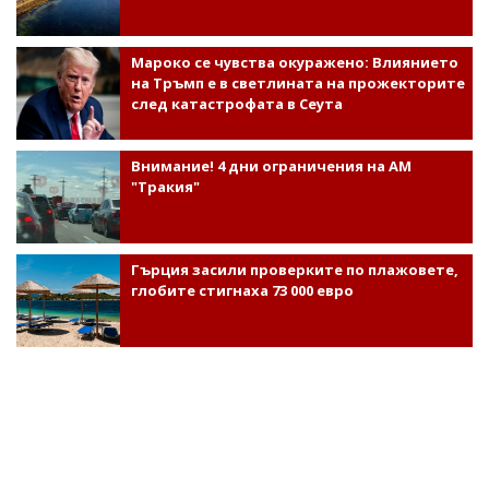
Мароко се чувства окуражено: Влиянието
на Тръмп е в светлината на прожекторите
след катастрофата в Сеута
Внимание! 4 дни ограничения на АМ
"Тракия"
Гърция засили проверките по плажовете,
глобите стигнаха 73 000 евро