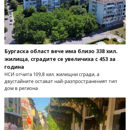
Бургаска област вече има близо 338 хил.
жилища, сградите се увеличиха с 453 за
година
НСИ отчита 109,8 хил. жилищни сгради, а
двустайните остават най-разпространеният тип
дом в региона