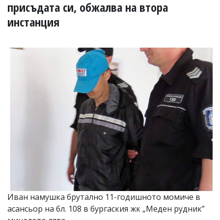
УКРАЙНА
присъдата си, обжалва на втора
СПОРТ
инстанция
РАЗСЛЕДВАНЕ
БИЗНЕС
ЮГ
Управители:
Веселин
Василев,
email:
v.vasilev@flagman.bg
Катя
Касабова,
еmail:
k.kassabova@flagman.bg
Главен
редактор:
Иван
Колев,
Иван намушка брутално 11-годишното момиче в
email:
асансьор на бл. 108 в бургаския жк „Меден рудник”
office@flagman.bg