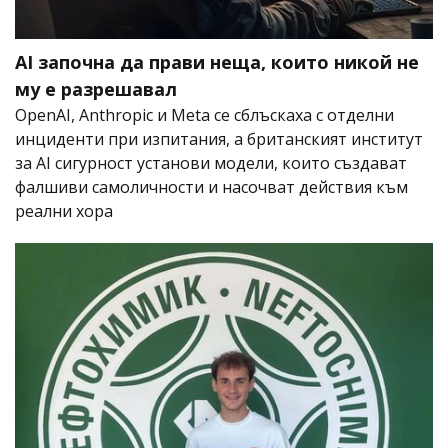
AI започна да прави неща, които никой не
му е разрешавал
OpenAI, Anthropic и Meta се сблъскаха с отделни
инциденти при изпитания, а британският институт
за AI сигурност установи модели, които създават
фалшиви самоличности и насочват действия към
реални хора