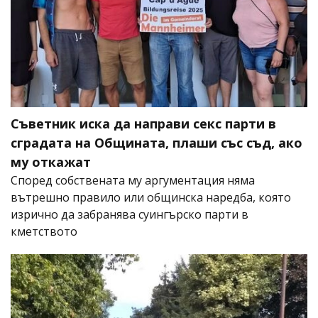
Съветник иска да направи секс парти в
сградата на Общината, плаши със съд, ако
му откажат
Според собствената му аргументация няма
вътрешно правило или общинска наредба, която
изрично да забранява суингърско парти в
кметството