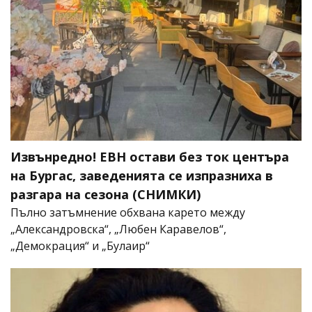
Извънредно! ЕВН остави без ток центъра
на Бургас, заведенията се изпразниха в
разгара на сезона (СНИМКИ)
Пълно затъмнение обхвана карето между
„Александровска“, „Любен Каравелов“,
„Демокрация“ и „Булаир“