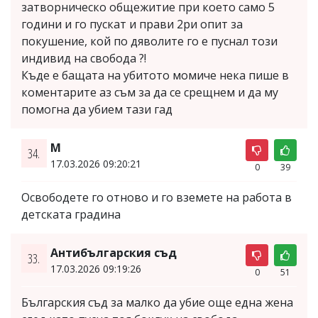
затворническо общежитие при което само 5
години и го пускат и прави 2ри опит за
покушение, кой по дяволите го е пуснал този
индивид на свобода ?!
Къде е бащата на убитото момиче нека пише в
коментарите аз съм за да се срещнем и да му
помогна да убием тази гад
М
34.
17.03.2026 09:20:21
0
39
Освободете го отново и го вземете на работа в
детската градина
Антибългарския съд
33.
17.03.2026 09:19:26
0
51
Българския съд за малко да убие още една жена