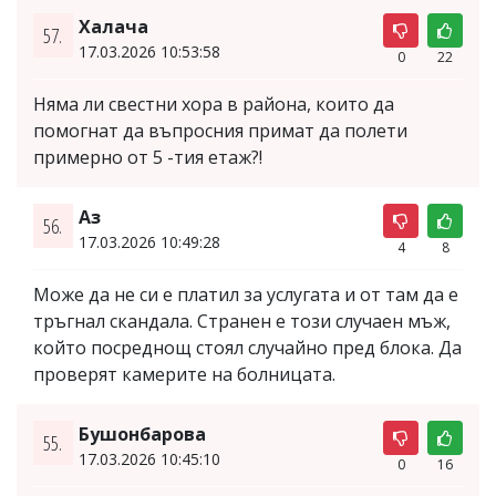
Халача
57.
17.03.2026 10:53:58
0
22
Няма ли свестни хора в района, които да
помогнат да въпросния примат да полети
примерно от 5 -тия етаж?!
Аз
56.
17.03.2026 10:49:28
4
8
Може да не си е платил за услугата и от там да е
тръгнал скандала. Странен е този случаен мъж,
който посреднощ стоял случайно пред блока. Да
проверят камерите на болницата.
Бушонбарова
55.
17.03.2026 10:45:10
0
16