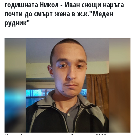
УКРАЙНА
годишната Никол - Иван снощи наръга
СПОРТ
почти до смърт жена в ж.к."Меден
РАЗСЛЕДВАНЕ
рудник"
БИЗНЕС
ЮГ
Управители:
Веселин
Василев,
email:
v.vasilev@flagman.bg
Катя
Касабова,
еmail:
k.kassabova@flagman.bg
Главен
редактор:
Иван
Колев,
email:
office@flagman.bg