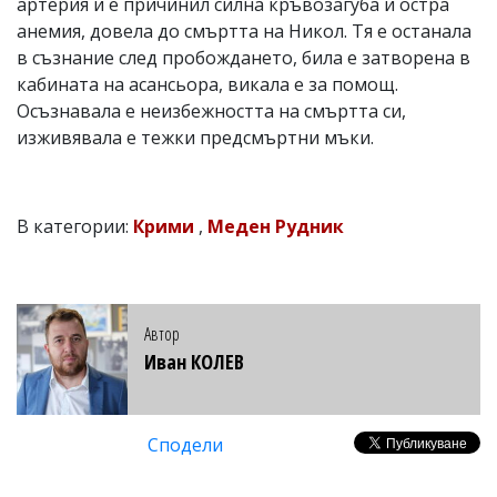
артерия и е причинил силна кръвозагуба и остра
анемия, довела до смъртта на Никол. Тя е останала
в съзнание след пробождането, била е затворена в
кабината на асансьора, викала е за помощ.
Осъзнавала е неизбежността на смъртта си,
изживявала е тежки предсмъртни мъки.
В категории:
Крими
,
Меден Рудник
Автор
Иван КОЛЕВ
Сподели