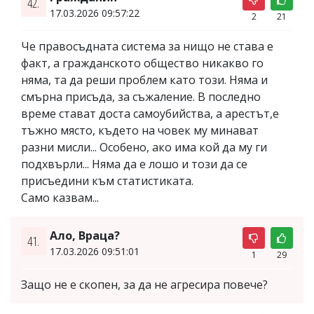
42.
17.03.2026 09:57:22
2
21
Че правосъдната система за нищо не става е
факт, а гражданското общество никакво го
няма, та да реши проблем като този. Няма и
смърна присъда, за съжаление. В последно
време стават доста самоубийства, а арестът,е
тъжно място, където на човек му минават
разни мисли... Особено, ако има кой да му ги
подхвърли... Няма да е лошо и този да се
присъедини към статистиката.
Само казвам...
Ало, Враца?
41.
17.03.2026 09:51:01
1
29
Защо не е скопен, за да не агресира повече?