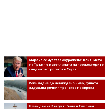
Мароко се чувства окуражено: Влиянието
на Тръмп е в светлината на прожекторите
след катастрофата в Сеута
Рейн падна до невиждано ниво, сушата
задушава речния транспорт в Европа
Имен ден на 8 август: Емил и Емилиан