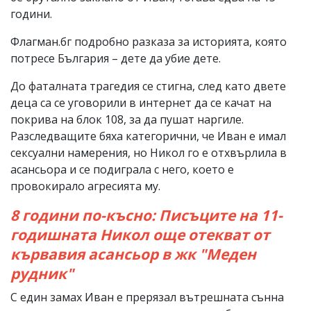
години.
Флагман.бг подробно разказа за историята, която
потресе България – дете да убие дете.
До фаталната трагедия се стигна, след като двете
деца са се уговорили в интернет да се качат на
покрива на блок 108, за да пушат наргиле.
Разследващите бяха категорични, че Иван е имал
сексуални намерения, но Никол го е отхвърлила в
асансьора и се подиграла с него, което е
провокирало агресията му.
8 години по-късно: Писъците на 11-
годишната Никол още отекват от
кървавия асансьор в жк "Меден
рудник"
С един замах Иван е прерязал вътрешната сънна