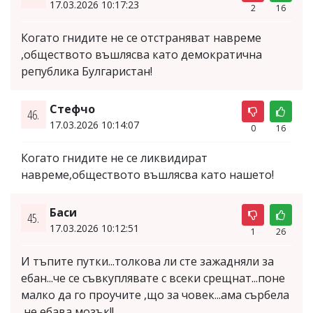
17.03.2026 10:17:23
2
16
Когато гнидите не се отстраняват навреме
,обществото въшлясва като демократична
република Булгаристан!
Стефчо
46.
17.03.2026 10:14:07
0
16
Когато гнидите не се ликвидират
навреме,обществото въшлясва като нашето!
Баси
45.
17.03.2026 10:12:51
1
26
И тъпите путки...толкова ли сте зажадняли за
ебан...че се съвкуплявате с всеки срещнат...поне
малко да го проучите ,що за човек...ама сърбела
,не ебава мозък!!