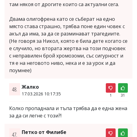
там някоя от дрогите които са актуални сега.
Двама олигофрена като се съберат на едно
място става страшно, трябва поне един човек с
акъл да има, за да се разминават трагедиите.
(Не говоря за Никол, която е била дете когато се
е случило, но втората жертва на този подчовек
с неправилен брой хромозоми, със сигурност и
тя е на неговото ниво, нека и е за урок и да
поумнее)
Жалко
48.
17.03.2026 10:17:35
1
31
Колко пропаднала и тъпа трябва да е една жена
за да си легне с този?!
Петко от Филибе
47.