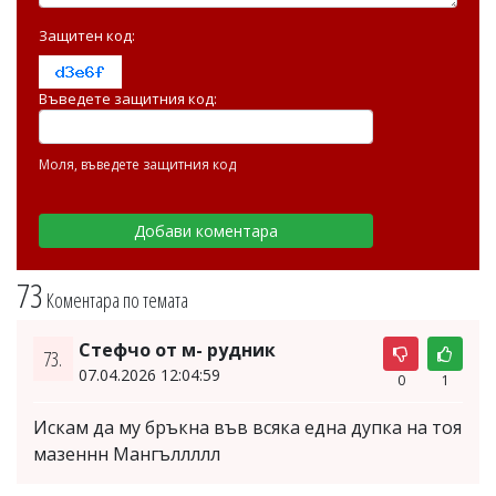
Защитен код:
Въведете защитния код:
Моля, въведете защитния код
73
Коментара по темата
Стефчо от м- рудник
73.
07.04.2026 12:04:59
0
1
Искам да му бръкна във всяка една дупка на тоя
мазеннн Мангъллллл