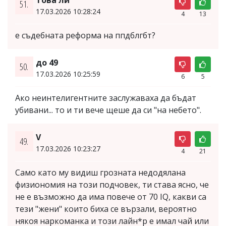
Това ли
51.
17.03.2026 10:28:24
4
13
е съдебната реформа на ппдблгбт?
до 49
50.
17.03.2026 10:25:59
6
5
Ако неинтелигентните заслужаваха да бъдат
убивани... то и ти вече щеше да си "на небето".
V
49.
17.03.2026 10:23:27
4
21
Само като му видиш грозната недодялана
физиономия на този подчовек, ти става ясно, че
не е възможно да има повече от 70 IQ, какви са
тези "жени" които биха се вързали, вероятно
някоя наркоманка и този лайн*р е имал чай или