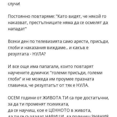
случи!
Постоянно повтаряме: "Като видят, че някой го
наказват, престъпниците няма да се осмелят да
нападат"
Всеки ден по телевизията само арести, присъди,
глоби и наказания виждаме... и какъв е
резултата - НУЛА?
И все още има папагали, които повтарят
научените думички: "големи присъди, големи
глоби" и не можеда им проумее празната
главичка, че резултатът от тях е НУЛА.
ОСЕМ години от ЖИВОТА ТИ са пре достатъчни,
за да ти променят психиката,
да се научиш, кое е ЦЕННОТО в живота,
да ти се създадат НАВИЦИ, да получиш ЗНАНИЯ