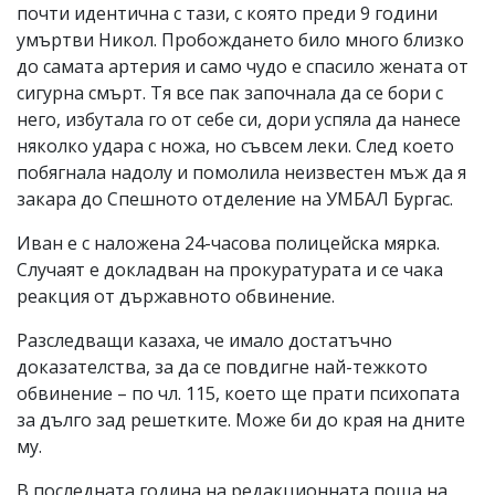
почти идентична с тази, с която преди 9 години
умъртви Никол. Пробождането било много близко
до самата артерия и само чудо е спасило жената от
сигурна смърт. Тя все пак започнала да се бори с
него, избутала го от себе си, дори успяла да нанесе
няколко удара с ножа, но съвсем леки. След което
побягнала надолу и помолила неизвестен мъж да я
закара до Спешното отделение на УМБАЛ Бургас.
Иван е с наложена 24-часова полицейска мярка.
Случаят е докладван на прокуратурата и се чака
реакция от държавното обвинение.
Разследващи казаха, че имало достатъчно
доказателства, за да се повдигне най-тежкото
обвинение – по чл. 115, което ще прати психопата
за дълго зад решетките. Може би до края на дните
му.
В последната година на редакционната поща на