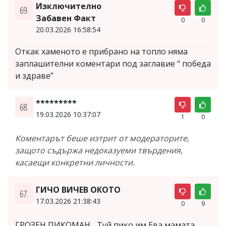
Изключително
69.
Забавен Факт
0
0
20.03.2026 16:58:54
Откак хаменото е прибрано на топло няма
заплашителни коментари под заглавие “ победа
и здраве”
*********
68.
19.03.2026 10:37:07
1
0
Коментарът беше изтрит от модераторите,
защото съдържа недоказуеми твърдения,
касаещи конкретни личности.
ГИЧО ВИЧЕВ ОКОТО
67.
17.03.2026 21:38:43
0
9
ГРОЗЕН ПИКОМАН... Туй пико им Ева мамата ......