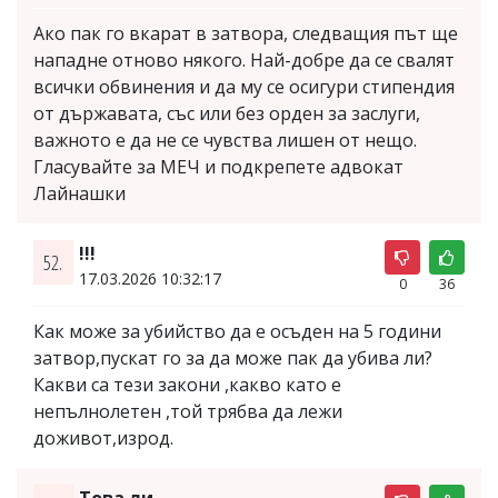
Ако пак го вкарат в затвора, следващия път ще
нападне отново някого. Най-добре да се свалят
всички обвинения и да му се осигури стипендия
от държавата, със или без орден за заслуги,
важното е да не се чувства лишен от нещо.
Гласувайте за МЕЧ и подкрепете адвокат
Лайнашки
!!!
52.
17.03.2026 10:32:17
0
36
Как може за убийство да е осъден на 5 години
затвор,пускат го за да може пак да убива ли?
Какви са тези закони ,какво като е
непълнолетен ,той трябва да лежи
доживот,изрод.