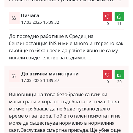
Пичага
66.
17.03.2026 15:39:32
0
11
До последно работише в Средец на
бензиностанция INS и ми е много интересно как
въобще го бяха наели да работи явно не са му
искали свидетелство за съдимост...
До всички магистрати
65.
17.03.2026 14:39:37
0
20
Виновници на това безобразие са всички
магистрати и хора от съдебната система. Това
момче трябваше да не бъде пускано дълго
време от затвора. Той е тотален психопат и не
може да съществува нормално в нормалния
свят. Заслужава смъртна присъда. Ще убие още