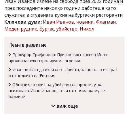
Иван Иванов излезе на свобода през 2022 година и
Коментарите
през последните няколко години работеше като
под
служител в студената кухня на бургаски ресторанти
статиите
Ключови думи:
Иван Иванов
,
новини
,
Флагман
,
се
въвеждат
Меден рудник
,
Бургас
,
убийство
,
Никол
от
читателите
и
Тема в развитие
редакцията
не
Прокурор Трифонова: При контакт с жена Иван
носи
проявява неконтролируема агресия
отговорност
за
Иван не иска да излиза от ареста, защото го е страх
тях!
от сводника на Евгения
Ако
откриете
Обвиниха в опит за убийство на проститутка
обиден
психопата Иван Иванов, този път няма да му се
за
размине
вас
коментар,
виж още
моля
сигнализирайте
ни!