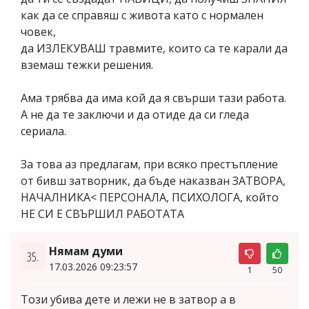
как да се справяш с живота като с нормален
човек,
да ИЗЛЕКУВАШ травмите, които са те карали да
вземаш тежки решения.
Ама трябва да има кой да я свърши тази работа.
А не да те заключи и да отиде да си гледа
сериала.
За това аз предлагам, при всяко престъпление
от бивш затворник, да бъде наказван ЗАТВОРА,
НАЧАЛНИКА< ПЕРСОНАЛА, ПСИХОЛОГА, който
НЕ СИ Е СВЪРШИЛ РАБОТАТА
Нямам думи
35.
17.03.2026 09:23:57
1
50
Този убива дете и лежи не в затвор а в