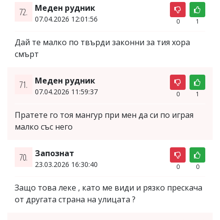
Меден рудник
72.
07.04.2026 12:01:56
0
1
Дай те малко по твърди законни за тия хора
смърт
Меден рудник
71.
07.04.2026 11:59:37
0
1
Пратете го тоя мангур при мен да си по играя
малко със него
Запознат
70.
23.03.2026 16:30:40
0
0
Защо това леке , като ме види и рязко прескача
от другата страна на улицата ?