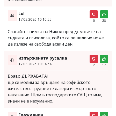
Lol
44.
17.03.2026 10:10:55
0
28
Слагайте снимка на Никол пред домовете на
съдията и психолога, който са решили че ноже
да излезе на свобода всеки ден.
изпържената русалка
43.
17.03.2026 10:04:54
2
17
Браво ДЪРЖАВАТА!
ще се молим за връщане на софийското
жителство, трудовите лагери и смъртното
наказание. Щом в господарските САЩ го има,
значи не е нехуманно.
Гражданин