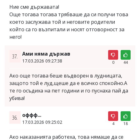
Ние сме държавата!
Още тогава тогава трябваше да си получи това
което заслужава той и неговите родители
който са го възпитали и носят отговорност за
него!
Ами няма държав
37.
17.03.2026 09:27:38
0
44
Ако още тогава беше въдворен в лудницата,
защото той е луд,щеше да е всичко спокойно.А
те го осъдиха на пет години и го пуснаха пай да
убива!
оффф...
36.
17.03.2026 09:25:02
4
18
Ако наказанията работеха, това нямаше да се