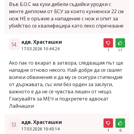
Във Б.О.С ма кухи дебели съдийки уродки с
менте дипломи от БСУ за които кухненски 22 см
нож НЕ е оръжие а нападение с нож и опит за
убийство се квалифицира като леко спречкване
адв. Храсташки
54.
17.03.2026 10:44:24
1
11
Ако пак го вкарат в затвора, следващия път ще
нападне отново някого. Най-добре да се свалят
всички обвинения и да му се осигури стипендия
от държавата, със или без орден за заслуги,
важното е да не се чувства лишен от нещо.
Гласувайте за МЕЧ и подкрепете адвокат
Лайнашки
адв. Храсташки
53.
17.03.2026 10:43:14
1
6