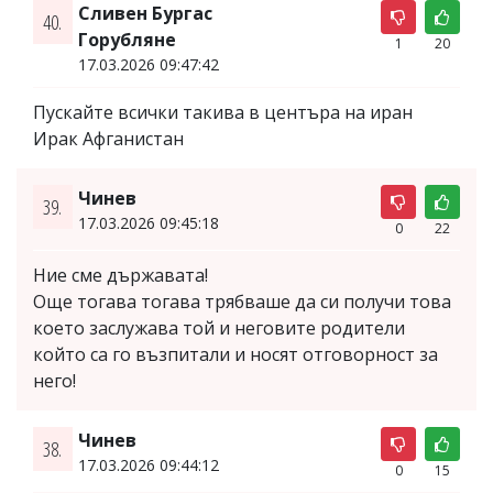
Сливен Бургас
40.
Горубляне
1
20
17.03.2026 09:47:42
Пускайте всички такива в центъра на иран
Ирак Афганистан
Чинев
39.
17.03.2026 09:45:18
0
22
Ние сме държавата!
Още тогава тогава трябваше да си получи това
което заслужава той и неговите родители
който са го възпитали и носят отговорност за
него!
Чинев
38.
17.03.2026 09:44:12
0
15