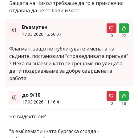
Бащата на Никол трябваше да го е приключил
отдавна да не го бави и час!!!
Възмутен
61.
17.03.2026 12:50:07
0
22
Флагман, защо не публикувате имената на
съдиите, постановили "справедливата присъда"
? Нека ги знаем и като ги срещаме по улицата
да ги поздравяваме за добре свършената
работа.
до 9/10
60.
17.03.2026 11:16:41
0
18
Не видяхте ли?
"в емблематичната бургаска сграда -