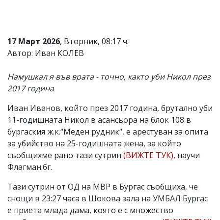
17 Март 2026
, Вторник, 08:17 ч.
Автор: Иван КОЛЕВ
Намушкал я във врата - точно, както уби Никол през
2017 година
Иван Иванов, който през 2017 година, брутално уби
11-годишната Никол в асансьора на блок 108 в
бургаския ж.к.“Меден рудник“, е арестуван за опита
за убийство на 25-годишната жена, за който
съобщихме рано тази сутрин
(ВИЖТЕ ТУК),
научи
Флагман.бг.
Тази сутрин от ОД на МВР в Бургас съобщиха, че
снощи в 23:27 часа в Шокова зала на УМБАЛ Бургас
е приета млада дама, която е с множество