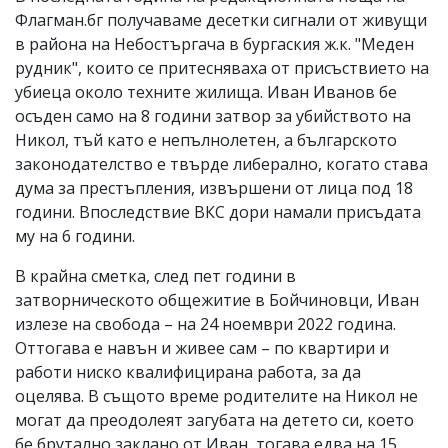
Флагман.бг получаваме десетки сигнали от живущи
в района на Небостъргача в бургаския ж.к. "Меден
рудник", които се притесняваха от присъствието на
убиеца около техните жилища. Иван Иванов бе
осъден само на 8 години затвор за убийството на
Никол, тъй като е непълнолетен, а българското
законодателство е твърде либерално, когато става
дума за престъпления, извършени от лица под 18
години. Впоследствие ВКС дори намали присъдата
му на 6 години.
В крайна сметка, след пет години в
затворническото общежитие в Бойчиновци, Иван
излезе на свобода – на 24 ноември 2022 година.
Оттогава е навън и живее сам – по квартири и
работи ниско квалифицирана работа, за да
оцелява. В същото време родителите на Никол не
могат да преодолеят загубата на детето си, което
бе брутално заклано от Иван, тогава едва на 15