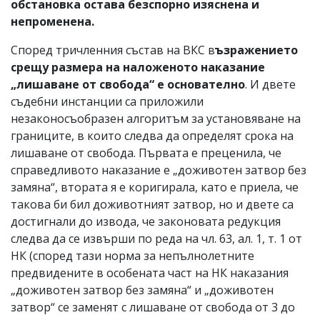
обстановка остава безспорно изяснена и
непроменена.
Според тричленния състав на ВКС в
ъзражението
срещу размера на наложеното наказание
„лишаване от свобода“ е основателно
. И двете
съдебни инстанции са приложили
незаконосъобразен алгоритъм за установяване на
границите, в които следва да определят срока на
лишаване от свобода. Първата е преценила, че
справедливото наказание е „доживотен затвор без
замяна“, втората я е коригирала, като е приела, че
такова би бил доживотният затвор, но и двете са
достигнали до извода, че законовата редукция
следва да се извърши по реда на чл. 63, ал. 1, т. 1 от
НК (според тази норма за непълнолетните
предвидените в особената част на НК наказания
„доживотен затвор без замяна“ и „доживотен
затвор“ се заменят с лишаване от свобода от 3 до