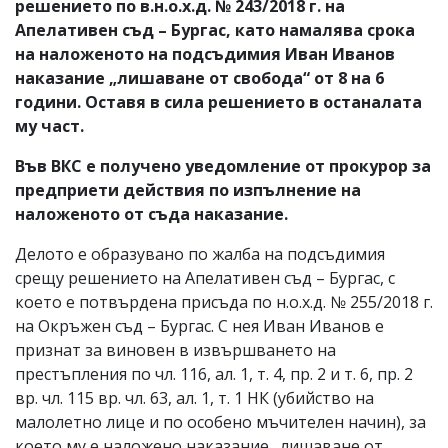
решението по в.н.о.х.д. № 243/2018 г. на
Апелативен съд – Бургас, като намалява срока
на наложеното на подсъдимия Иван Иванов
наказание „лишаване от свобода“ от 8 на 6
години. Оставя в сила решението в останалата
му част.
Във ВКС е получено уведомление от прокурор за
предприети действия по изпълнение на
наложеното от съда наказание.
Делото е образувано по жалба на подсъдимия
срещу решението на Апелативен съд – Бургас, с
което е потвърдена присъда по н.о.х.д. № 255/2018 г.
на Окръжен съд – Бургас. С нея Иван Иванов е
признат за виновен в извършването на
престъпления по чл. 116, ал. 1, т. 4, пр. 2 и т. 6, пр. 2
вр. чл. 115 вр. чл. 63, ал. 1, т. 1 НК (убийство на
малолетно лице и по особено мъчителен начин), за
което му е наложено наказание „лишаване от