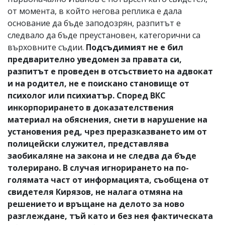
от момента, в който негова реплика е дала
основание да бъде заподозрян, разпитът е
следвало да бъде преустановен, категорични са
върховните съдии.
Подсъдимият не е бил
предварително уведомен за правата си,
разпитът е проведен в отсъствието на адвокат
и на родител, не е поискано становище от
психолог или психиатър. Според ВКС
инкорпорирането в доказателствения
материал на обяснения, снети в нарушение на
установения ред, чрез преразказването им от
полицейски служител, представлява
заобикаляне на закона и не следва да бъде
толерирано. В случая игнорирането на по-
голямата част от информацията, съобщена от
свидетеля Кирязов, не налага отмяна на
решението и връщане на делото за ново
разглеждане, тъй като и без нея фактическата