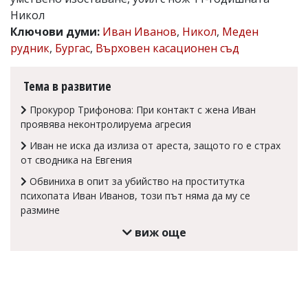
Никол
Коментарите
под
Ключови думи:
Иван Иванов
,
Никол
,
Меден
статиите
рудник
,
Бургас
,
Върховен касационен съд
се
въвеждат
от
Тема в развитие
читателите
и
Прокурор Трифонова: При контакт с жена Иван
редакцията
проявява неконтролируема агресия
не
носи
Иван не иска да излиза от ареста, защото го е страх
отговорност
от сводника на Евгения
за
тях!
Обвиниха в опит за убийство на проститутка
Ако
психопата Иван Иванов, този път няма да му се
откриете
размине
обиден
за
виж още
вас
коментар,
моля
сигнализирайте
ни!