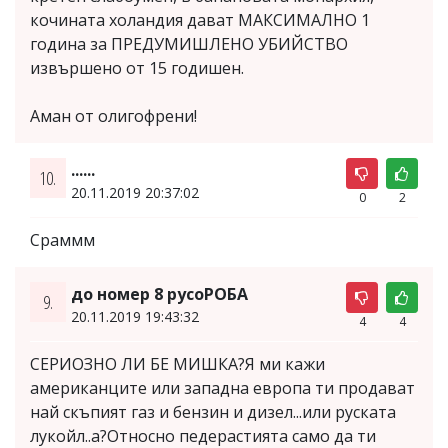
кочината холандия дават МАКСИМАЛНО 1
година за ПРЕДУМИШЛЕНО УБИЙСТВО
извършено от 15 годишен.
Аман от олигофрени!
......
10.
20.11.2019 20:37:02
0
2
Сраммм
до номер 8 русоРОБА
9.
20.11.2019 19:43:32
4
4
СЕРИОЗНО ЛИ БЕ МИШКА?Я ми кажи
американците или западна европа ти продават
най скъпият газ и бензин и дизел...или руската
лукойл..а?Относно педерастията само да ти