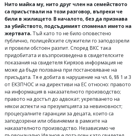
Нито майка му, нито друг член на семейството
са присъствали на този разговор, въпреки че
били в жилището
.
В началото, без да признава
за убийството, подсъдимият споменал името на
жертвата.
Тъй като то не било оповестено
публично, полицейските служители го заподозрели
и провели обстоен разпит. Според ВКС така
придобитата и възпроизведена в свидетелските
показания на свидетеля Кирязов информация не
може да бъде ползвана при постановяване на
присъдата. Тя е добита в нарушение на чл. 6, §§ 1 и 3
от ЕКЗПЧОС и на директиви на ЕС относно: правото
на информация в наказателното производство;
правото на достъп до адвокат; укрепването на
някои аспекти на презумпцията за невиновност;
процесуалните гаранции за децата, които са
заподозрени или обвиняеми в рамките на
наказателното производство. Независимо че
първоначално Иванов е потърсен като свидетел,