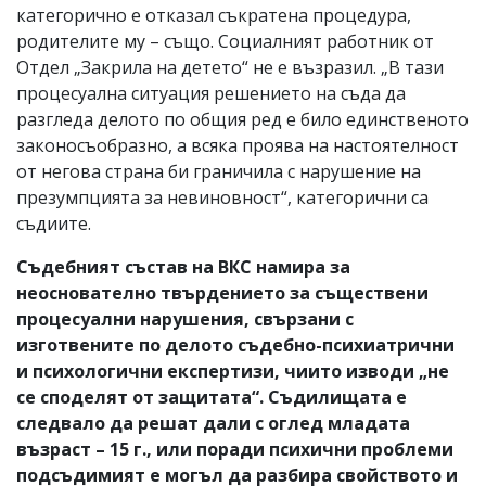
категорично е отказал съкратена процедура,
родителите му – също. Социалният работник от
Отдел „Закрила на детето“ не е възразил. „В тази
процесуална ситуация решението на съда да
разгледа делото по общия ред е било единственото
законосъобразно, а всяка проява на настоятелност
от негова страна би граничила с нарушение на
презумпцията за невиновност“, категорични са
съдиите.
Съдебният състав на ВКС намира за
неоснователно твърдението за съществени
процесуални нарушения, свързани с
изготвените по делото съдебно-психиатрични
и психологични експертизи, чиито изводи „не
се споделят от защитата“. Съдилищата е
следвало да решат дали с оглед младата
възраст – 15 г., или поради психични проблеми
подсъдимият е могъл да разбира свойството и