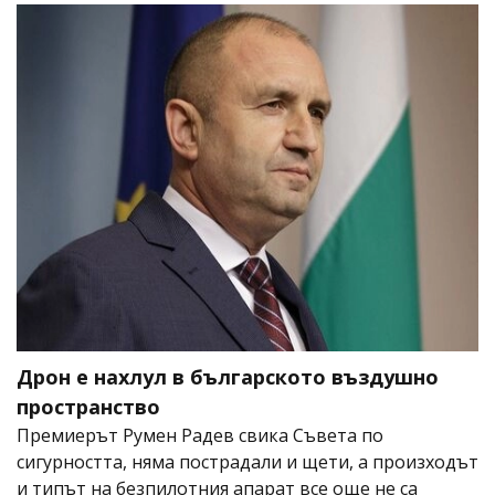
Дрон е нахлул в българското въздушно
пространство
Премиерът Румен Радев свика Съвета по
сигурността, няма пострадали и щети, а произходът
и типът на безпилотния апарат все още не са