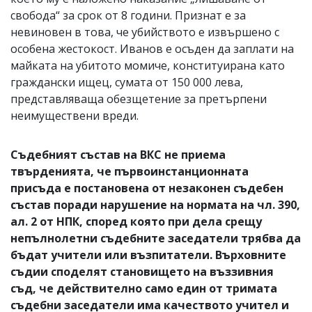
свобода“ за срок от 8 години. Признат е за
невиновен в това, че убийството е извършено с
особена жестокост. Иванов е осъден да заплати на
майката на убитото момиче, конституирана като
граждански ищец, сумата от 150 000 лева,
представляваща обезщетение за претърпени
неимуществени вреди.
Съдебният състав на ВКС не приема
твърденията, че първоинстанционната
присъда е постановена от незаконен съдебен
състав поради нарушение на нормата на чл. 390,
ал. 2 от НПК, според която при дела срещу
непълнолетни съдебните заседатели трябва да
бъдат учители или възпитатели. Върховните
съдии споделят становището на въззивния
съд, че действително само един от тримата
съдебни заседатели има качеството учител и