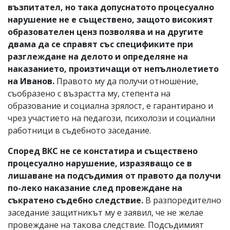
възпитател, но така допуснатото процесуално
нарушение не е съществено, защото високият
образователен ценз позволява и на другите
двама да се справят със спецификите при
разглеждане на делото и определяне на
наказанието, произтичащи от непълнолетието
на Иванов.
Правото му да получи отношение,
съобразено с възрастта му, степента на
образование и социална зрялост, е гарантирано и
чрез участието на педагози, психолози и социални
работници в съдебното заседание.
Според ВКС не се констатира и съществено
процесуално нарушение, изразяващо се в
лишаване на подсъдимия от правото да получи
по-леко наказание след провеждане на
съкратено съдебно следствие.
В разпоредително
заседание защитникът му е заявил, че не желае
провеждане на такова следствие. Подсъдимият