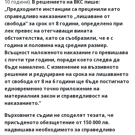
10 години).
В решението на ВКС пише:
„Предходните инстанции са преценили като
справедливо наказанието „лишаване от
свобода“ за срок от 8 години, определено при
лек превес на отегчаващи вината
обстоятелства, като са съобразили, че е с
година и половина над средния размер.
Всъщност наложеното наказание го превишава
с почти три години, поради което следва да
бъде намалено. С изменение на въззивното
решение и редуциране на срока на лишаването
от свобода от 8 на 6 години ще бъде постигнато
едновременно точно приложение на
материалния закон и справедливост на
наказанието.“
Върховните съдии не споделят тезата, че
присъденото обезщетение от 150 000 лв.
надвишава необходимото за справедливо