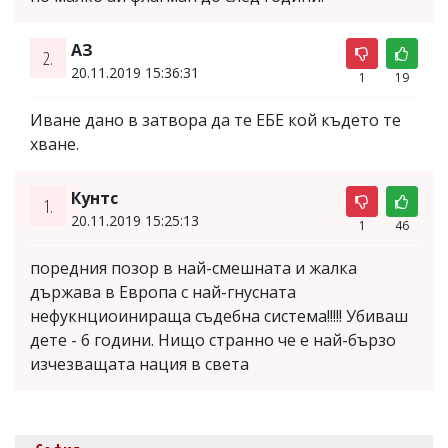
АЗ
2.
20.11.2019 15:36:31
1
19
Иване дано в затвора да те ЕБЕ кой където те
хване.
Кунтс
1.
20.11.2019 15:25:13
1
46
поредния позор в най-смешната и жалка
държава в Европа с най-гнусната
нефукнциоинираща съдебна система!!!!! Убиваш
дете - 6 години. Нищо странно че е най-бързо
изчезващата нация в света