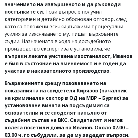
значението на извършеното и да ръководи
постъпките си.
Този въпрос е получил
категоричен и детайлно обоснован отговор, след
като са положени всички дължими процесуални
усилия за изясняването му, пишат върховните
съдии. Назначената в хода на досъдебното
производство експертиза е установила, че
въпреки леката умствена изостаналост, Иванов
е бил в състояние на вменяемост и е годен да
участва в наказателното производство.
Възраженията срещу позоваването на
показанията на свидетеля Кирязов (началник
на криминален сектор в ОД на МВР – Бургас) за
установяване вината на подсъдимия са
основателни и се споделят напълно от
съдебния състав на ВКС.
Свидетелят и негов
колега посетили дома на Иванов. Около 02.00 –
03.00 ч. го събудили, за да му зададат въпроси.