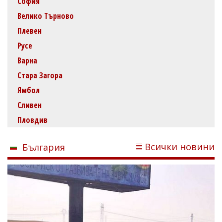
София
Велико Търново
Плевен
Русе
Варна
Стара Загора
Ямбол
Сливен
Пловдив
Всички новини
България