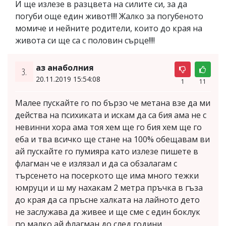
И ще излезе в разцвета на силите си, за да
погуби още един живот!!!! Жалко за погубеното
момиче и нейните родители, които до края на
живота си ще са с половин сърце!!!!
аз анаболния
3.
20.11.2019 15:54:08
1
11
Малее пускайте го по бързо че метана взе да ми
действа на психиката и искам да са бия ама не с
невинни хора ама тоя хем ще го бия хем ще го
еба и тва всичко ще стане на 100% обещавам ви
ай пускайте го пумияра като излезе пишете в
флагман че е излязал и да са обзалагам с
търсенето на посеркото ще има много тежки
юмруци и ш му нахакам 2 метра пръчка в гъза
до края да са пръсне халката на лайното дето
не заслужава да живее и ще сме с един боклук
по малко ай флагман до след години.