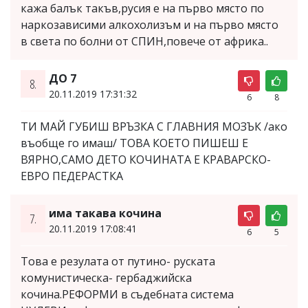
кажа балък такъв,русия е на първо място по
наркозависими алкохолизъм и на първо място
в света по болни от СПИН,повече от африка..
ДО 7
8.
20.11.2019 17:31:32
6
8
ТИ МАЙ ГУБИШ ВРЪЗКА С ГЛАВНИЯ МОЗЪК /ако
въобще го имаш/ ТОВА КОЕТО ПИШЕШ Е
ВЯРНО,САМО ДЕТО КОЧИНАТА Е КРАВАРСКО-
ЕВРО ПЕДЕРАСТКА
има такава кочина
7.
20.11.2019 17:08:41
6
5
Това е резулата от путино- руската
комунистическа- гербаджийска
кочина.РЕФОРМИ в съдебната система