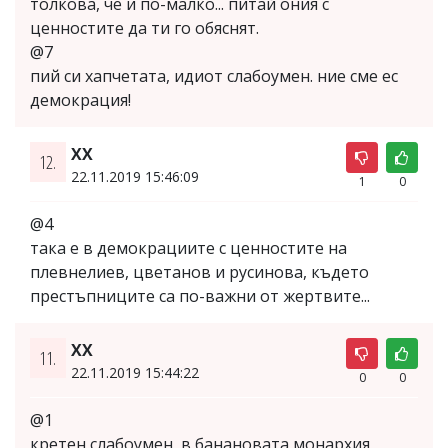
толкова, че и по-малко... питай ония с
ценностите да ти го обяснят.
@7
пий си хапчетата, идиот слабоумен. ние сме ес
демокрация!
XX
12.
22.11.2019 15:46:09
1
0
@4
така е в демокрациите с ценностите на
плевнелиев, цветанов и руcинова, където
престъпниците са по-важни от жертвите...
ХХ
11.
22.11.2019 15:44:22
0
0
@1
кретен слабоумен, в банановата монархия,