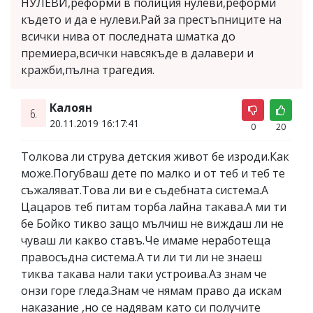
НУЛЕВИ,реформи в полиция нулеви,реформи
където и да е нулеви.Рай за престъпниците на
всички нива от последната шматка до
премиера,всички навсякъде в далавери и
кражби,пълна трагедия.
Калоян
6.
20.11.2019 16:17:41
0
20
Толкова ли струва детския живот бе изроди.Как
може.Погубваш дете по малко и от теб и теб те
съжаляват.Това ли ви е съдебната система.А
Цацаров теб питам торба лайна такава.А ми ти
бе Бойко тикво защо мълчиш не виждаш ли не
чуваш ли какво ставъ.Че имаме неработеща
правосъдна система.А ти ли ти ли не знаеш
тиква такава нали таки устроива.Аз знам че
онзи горе гледа.Знам че нямам право да искам
наказание ,но се надявам като си получите