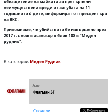
обезщетение на майката за претърпени
неимуществени вреди от загубата на 11-
годишното ú дете, информират от пресцентъра
на ВКС.
Припомняме, че убийството бе извършено през
2017 г. с нож в асансьор в блок 108 в "Меден
рудник".
В категории:
Меден Рудник
Автор
Флагман.БГ
Сподели