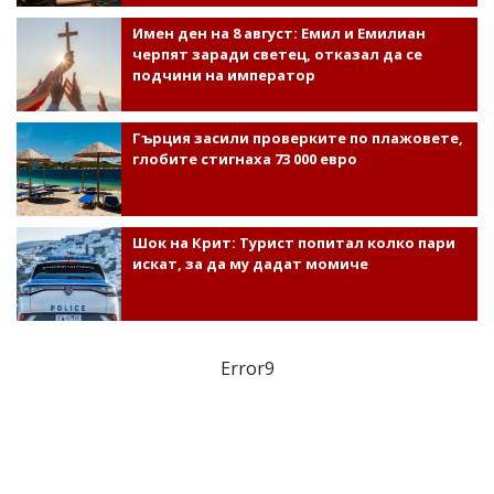
Имен ден на 8 август: Емил и Емилиан
черпят заради светец, отказал да се
подчини на император
Гърция засили проверките по плажовете,
глобите стигнаха 73 000 евро
Шок на Крит: Турист попитал колко пари
искат, за да му дадат момиче
Error9