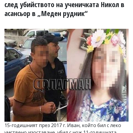
УКРАЙНА
след убийството на ученичката Никол в
СПОРТ
асансьор в „Меден рудник“
РАЗСЛЕДВАНЕ
БИЗНЕС
ЮГ
Управители:
Веселин
Василев,
email:
v.vasilev@flagman.bg
Катя
Касабова,
еmail:
k.kassabova@flagman.bg
Главен
редактор:
Иван
Колев,
email:
15-годишният през 2017 г. Иван, който бил с леко
office@flagman.bg
умствено изоставане, убил с нож 11-годишната