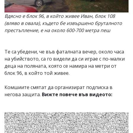
Вдясно е блок 96, в който живее Иван, блок 108
(вляво в овала), където бе извършено бруталното
престъпление, е на около 600-700 метра пеш
Те са убедени, че във фаталната вечер, около часа
на убийството, са го видели да си играе с по-малки
деца на поляната, която се намира на метри от
блок 96, в който той живее.
Комшиите смятат да организират подписка в
негова защита.
Вижте повече във видеото: