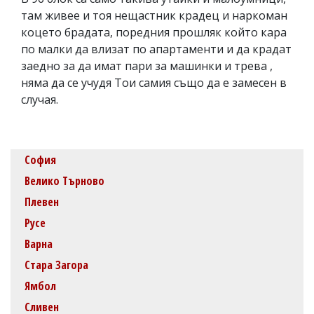
там живее и тоя нещастник крадец и наркоман
коцето брадата, поредния прошляк който кара
по малки да влизат по апартаменти и да крадат
заедно за да имат пари за машинки и трева ,
няма да се учудя Тои самия също да е замесен в
случая.
София
Велико Търново
Плевен
Русе
Варна
Стара Загора
Ямбол
Сливен