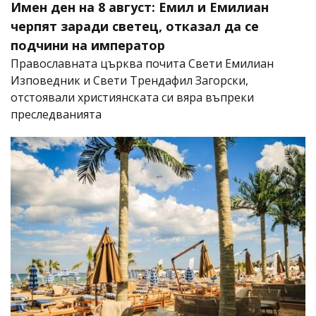
Имен ден на 8 август: Емил и Емилиан
черпят заради светец, отказал да се
подчини на император
Православната църква почита Свети Емилиан
Изповедник и Свети Трендафил Загорски,
отстоявали християнската си вяра въпреки
преследванията