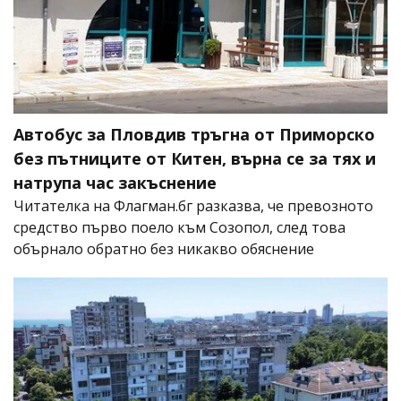
Автобус за Пловдив тръгна от Приморско
без пътниците от Китен, върна се за тях и
натрупа час закъснение
Читателка на Флагман.бг разказва, че превозното
средство първо поело към Созопол, след това
обърнало обратно без никакво обяснение