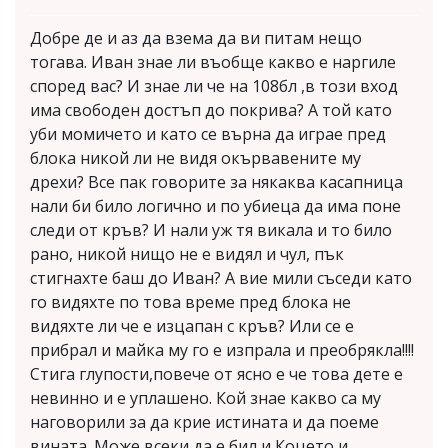
Добре де и аз да взема да ви питам нещо
тогава. Иван знае ли въобще какво е наргиле
според вас? И знае ли че на 108бл ,в този вход
има свободен достъп до покрива? А той като
уби момичето и като се върна да играе пред
блока никой ли не видя окървавените му
дрехи? Все пак говорите за някаква касапница
нали би било логично и по убиеца да има поне
следи от кръв? И нали уж тя викала и то било
рано, никой нищо не е видял и чул, пък
стигнахте баш до Иван? А вие мили съседи като
го видяхте по това време пред блока не
видяхте ли че е изцапан с кръв? Или се е
прибрал и майка му го е изпрала и преобрякла!!!!
Стига глупости,повече от ясно е че това дете е
невинно и е уплашено. Кой знае какво са му
наговорили за да крие истината и да поеме
вината. Може всеки да е бил и Коцето и