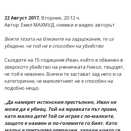
22 Август 2017
, Вторник, 20:12 ч.
Автор: Емел МАХМУД, снимки и видео: авторът
Вижте тезата на близките на задържания, те са
убедени, че той не е способен на убийство
Съседите на 15-годишния Иван, който е обвинен в
зверското убийство на ученичката Никол, твърдят,
че той е невинен. Всички те застават зад него и са
категорични, че малолетният не е способен на
подобно нещо.
„Да намерят истинския престъпник, Иван не
може да е убиец. Той на мравката път прави,
като малко дете! Той си играе с по-малките,
защото е наивен и по-големите го бият. Като
малък е претърпял операции, заради които се