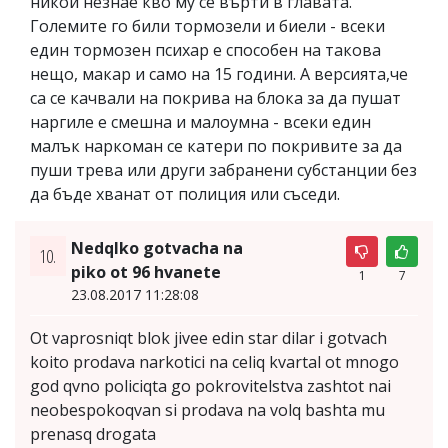
никой незнае кво му се върти в главата.
Големите го били тормозели и биели - всеки
един тормозен психар е способен на такова
нещо, макар и само на 15 години. А версията,че
са се качвали на покрива на блока за да пушат
наргиле е смешна и малоумна - всеки един
малък наркоман се катери по покривите за да
пуши трева или други забранени субстанции без
да бъде хванат от полиция или съседи.
Nedqlko gotvacha na
10.
piko ot 96 hvanete
1
7
23.08.2017 11:28:08
Ot vaprosniqt blok jivee edin star dilar i gotvach
koito prodava narkotici na celiq kvartal ot mnogo
god qvno policiqta go pokrovitelstva zashtot nai
neobespokoqvan si prodava na volq bashta mu
prenasq drogata