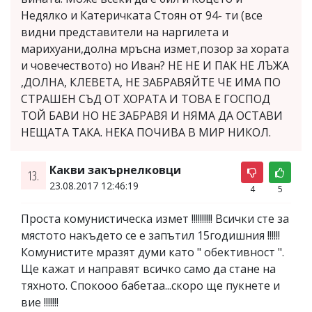
Недялко и Катеричката Стоян от 94- ти (все
видни представители на наргилета и
марихуани,долна мръсна измет,позор за хората
и човечеството) но Иван? НЕ НЕ И ПАК НЕ ЛЪЖА
,ДОЛНА, КЛЕВЕТА, НЕ ЗАБРАВЯЙТЕ ЧЕ ИМА ПО
СТРАШЕН СЪД ОТ ХОРАТА И ТОВА Е ГОСПОД
ТОЙ БАВИ НО НЕ ЗАБРАВЯ И НЯМА ДА ОСТАВИ
НЕЩАТА ТАКА. НЕКА ПОЧИВА В МИР НИКОЛ.
Какви закърнелковци
13.
23.08.2017 12:46:19
4
5
Проста комунистическа измет !!!!!!!!!! Всички сте за
мястото накъдето се е запътил 15годишния !!!!!!
Комунистите мразят думи като " обективност ".
Ще кажат и направят всичко само да стане на
тяхното. Спокооо бабетаа...скоро ще пукнете и
вие !!!!!!!