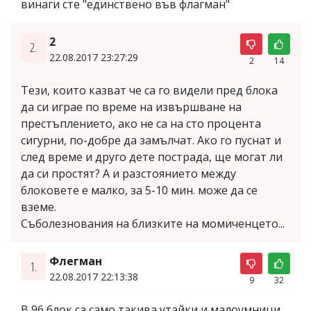
винаги сте "единствено във флагман"
2
2.
22.08.2017 23:27:29
2
14
Тези, които казват че са го видели пред блока
да си играе по време на извършване на
престъплението, ако не са на сто процента
сигурни, по-добре да замълчат. Ако го пуснат и
след време и друго дете пострада, ще могат ли
да си простят? А и разстоянието между
блоковете е малко, за 5-10 мин. може да се
вземе.
Съболезнования на близките на момиченцето...
Флегман
1.
22.08.2017 22:13:38
9
32
В 96 блок са само такива утайки и малоумници,