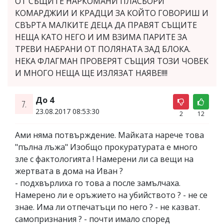
ОТ СЪЩИТЕ НАРКОМАНИ ПЛАСЬОРИ
КОМАРДЖИИ И КРАДЦИ ЗА КОЙТО ГОВОРИШ И
СВЪРТА МАЛКИТЕ ДЕЦА ДА ПРАВЯТ СЪЩИТЕ
НЕЩА КАТО НЕГО И ИМ ВЗИМА ПАРИТЕ ЗА
ТРЕВИ НАБРАНИ ОТ ПОЛЯНАТА ЗАД БЛОКА.
НЕКА ФЛАГМАН ПРОВЕРЯТ СЪЩИЯ ТОЗИ ЧОВЕК
И МНОГО НЕЩА ЩЕ ИЗЛЯЗАТ НАЯВЕ!!!!
До 4
7.
23.08.2017 08:53:30
2
12
Ами няма потвърждение. Майката нарече това
"пълна лъжа" Изобщо прокуратурата е много
зле с фактологията ! Намерени ли са вещи на
жертвата в дома на Иван ?
- подхвърлиха го това а после замълчаха.
Намерено ли е оръжието на убийството ? - не се
знае. Има ли отпечатъци по него ? - не казват.
самопризнания ? - почти имало според