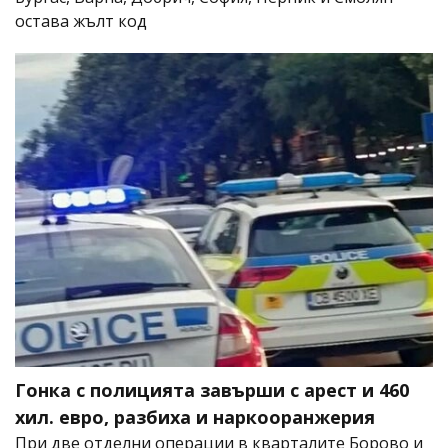
остава жълт код
Гонка с полицията завърши с арест и 460
хил. евро, разбиха и наркооранжерия
При две отделни операции в кварталите Борово и