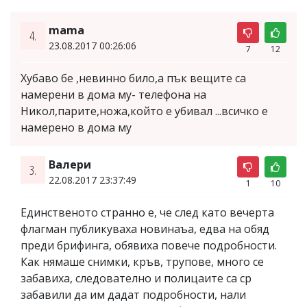
mama
4.
23.08.2017 00:26:06
7
12
Хубаво бе ,невинно било,а пък вещите са
намерени в дома му- телефона на
Никол,парите,ножа,който е убивал ...всичко е
намерено в дома му
Валери
3.
22.08.2017 23:37:49
1
10
Единственото странно е, че след като вечерта
флагман публикуваха новинаъа, едва на обяд
преди брифинга, обявиха повече подробности.
Как нямаше снимки, кръв, трупове, много се
забавиха, следователно и полицаите са ср
забавили да им дадат подробности, нали