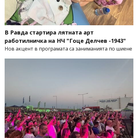
В Равда стартира лятната арт
работилничка на НЧ "Гоце Делчев -1943"
Нов акцент в програмата са заниманията по шиене