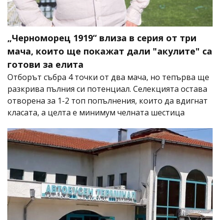
„Черноморец 1919“ влиза в серия от три
мача, които ще покажат дали "акулите" са
готови за елита
Отборът събра 4 точки от два мача, но тепърва ще
разкрива пълния си потенциал. Селекцията остава
отворена за 1-2 топ попълнения, които да вдигнат
класата, а целта е минимум челната шестица