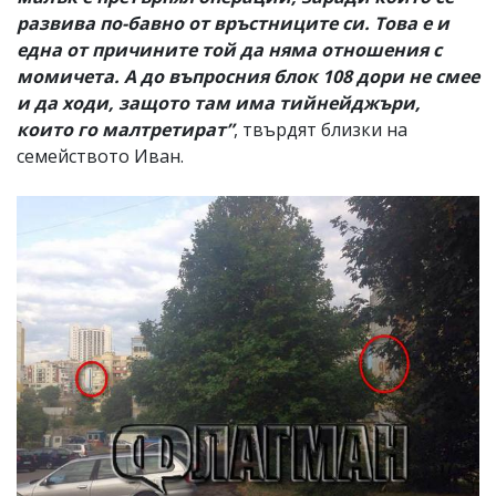
развива по-бавно от връстниците си. Това е и
една от причините той да няма отношения с
момичета. А до въпросния блок 108 дори не смее
и да ходи, защото там има тийнейджъри,
които го малтретират”
, твърдят близки на
семейството Иван.