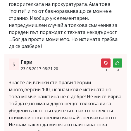
говорителката на прокуратурата. Ама това
"почти" и то от бавноразвиващо се момче е
странно. Изобщо уж елементарен,
непредумишлен случай а толкова съмнения за
пореден път пораждат с тяхната некадърност
....Бог да прости момичето. Но истината трябва
да се разбере !
Гери
6.
23.08.2017 08:21:20
3
9
Знаете ли,всички сте прави теории
много,версии 100, незнам коя е истината но
това момче наистина не е добре! Не ми се вярва
той да е,но има и длуго нещо: толкова ли са
убедени в него съседите все пак от човек със
психични отклонения очаквай -неочакваното.
Незнам какво да мисля ако наистина това