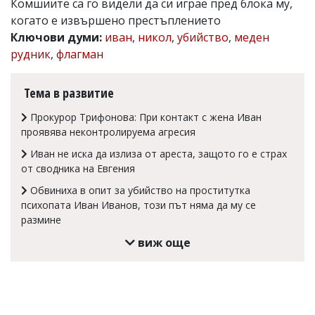
Комшиите са го видели да си играе пред блока му,
Коментарите
когато е извършено престъплението
под
Ключови думи:
иван
,
никол
,
убийство
,
меден
статиите
рудник
,
флагман
се
въвеждат
от
Тема в развитие
читателите
и
Прокурор Трифонова: При контакт с жена Иван
редакцията
не
проявява неконтролируема агресия
носи
Иван не иска да излиза от ареста, защото го е страх
отговорност
за
от сводника на Евгения
тях!
Обвиниха в опит за убийство на проститутка
Ако
психопата Иван Иванов, този път няма да му се
откриете
обиден
размине
за
виж още
вас
коментар,
моля
сигнализирайте
ни!