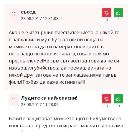
съсед
12.
23.08.2017 12:31:08
0
3
Ако не е извършил престъплението ,а някой го
е заплашил и му е бутнал някои неща на
момичето за да ги намерят полицаите в
него,защо не каже истината,това е голямо
престъпление!Не съм съгласен за това да не си
извършил убийство,а да поемаш вината на
някой друг затова че те заплашва,няма такъв
филм!Трябвя да каже истината!!!!!
Лудите са най-опасни!
11.
23.08.2017 11:28:09
3
9
Бабите защитават момчето щото бил умствено
изостанал.. пред тях си играе с малките деца ама