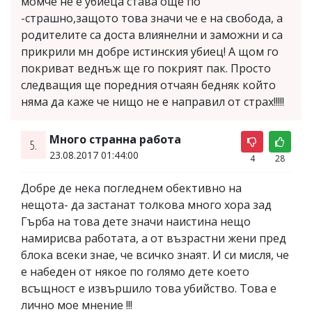
момче не е убиеца става още по
-страшно,защото това значи че е на свобода, а
родителите са доста влиянелни и заможни и са
прикрили мн добре истинския убиец! А щом го
покриват веднъж ще го покрият пак. Просто
следващия ще поредния отчаян бедняк който
няма да каже че нищо не е направил от страх!!!!!
Много странна работа
5.
23.08.2017 01:44:00
4
28
Добре де нека погледнем обективно на
нещота- да застанат толкова много хора зад
Гърба на това дете значи наистина нещо
намирисва работата, а от възрастни жени пред
блока всеки знае, че всичко знаят. И си мисля, че
е набеден от някое по голямо дете което
всъщност е извършило това убийство. Това е
лично мое мнение !!!