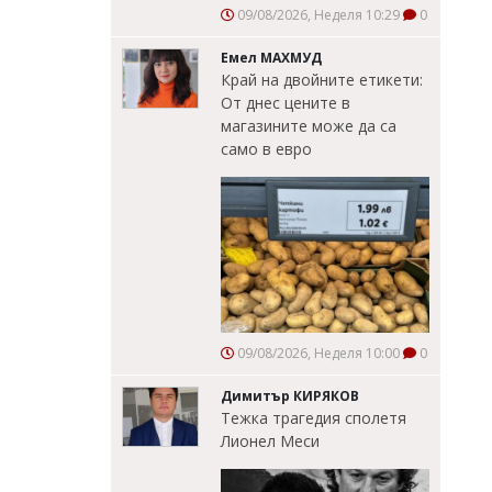
09/08/2026, Неделя 10:29
0
Емел МАХМУД
Край на двойните етикети:
От днес цените в
магазините може да са
само в евро
09/08/2026, Неделя 10:00
0
Димитър КИРЯКОВ
Тежка трагедия сполетя
Лионел Меси