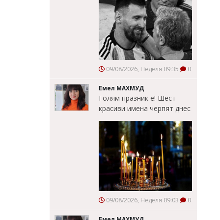
09/08/2026, Неделя 09:35
0
Емел МАХМУД
Голям празник е! Шест
красиви имена черпят днес
09/08/2026, Неделя 09:03
0
Емел МАХМУД