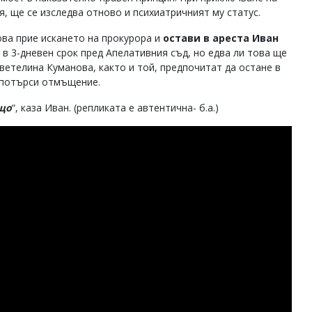
, ще се изследва отново и психиатричният му статус.
ва прие искането на прокурора и
остави в ареста Иван
в 3-дневен срок пред Апелативния съд, но едва ли това ще
Цветелина Куманова, както и той, предпочитат да остане в
е потърси отмъщение.
що
“, каза Иван. (репликата е автентична- б.а.)