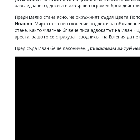
разследването, досега е извършен огромен брой действия
Преди малко стана ясно, че окръжният съдия Цвета Попо
Иванов
. Мярката за неотлонение подлежи на обжалване 
стане. Както Флагман.бг вече писа адвокатът на Иван - 
ареста, защото се страхуват сводникът на Евгения да н
Пред съда Иван беше лаконичен. „
Съжалявам за туй не