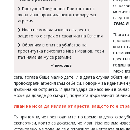
от какви
Коментарите
Прокурор Трифонова: При контакт с
момичет
под
жена Иван проявява неконтролируема
статиите
след тов
агресия
се
ТЕМА В
въвеждат
Иван не иска да излиза от ареста,
от
"Когато
защото го е страх от сводника на Евгения
читателите
провоки
и
Обвиниха в опит за убийство на
които т
редакцията
проститутка психопата Иван Иванов, този
възможн
не
път няма да му се размине
носи
престъп
отговорност
годишна
виж още
за
Механиз
тях!
сега, тогава беше малко дете. И в двата случая обект на
Ако
провокирали агресия към себе си. Говорим за идентичен у
откриете
дължина на острието. И двата удара са насочени в облас
обиден
за
може да доведе до смърт", подчерта държавният обвин
вас
коментар,
Иван не иска да излиза от ареста, защото го е стр
моля
сигнализирайте
Тя припомни, че през годините, по време на делото за у
ни!
експертизи, които са доказали, че Иван Иванов има изве
установено, че това не се е отразило на неговата вменя