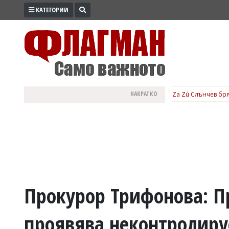
КАТЕГОРИИ
ПРОМО
ЗОНА
ИЗБОРИ
2026
ПРАКТИЧНО
НАКРАТКО
Za Zú Слънчев бря
КУЛТУРА
ЗДРАВЕ
ПОЛИТИКА
ОБЩИНИ
ОБЩЕСТВО
ЛАЙФСТАЙЛ
Прокурор Трифонова: П
ВОЙНАТА
проявява неконтролиру
В