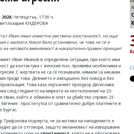
А
С
 2026
, Четвъртък, 17:30 ч.
Светлозария КИДЕРОВА
тът Иван имал известна умствена изостаналост, но още
ая с малката Никол било установено, че това не се е
о на неговата вменяемост в наказателно-правен принцип
К
мият Иван Иванов в определени ситуации, при които има
ост да контактува с женския пол, проявява необяснима и
С
гресия. С жертвата не са се познавали, нямали са никакви
ия преди това. Деянието е извършено без повод и без
 провокация. Това каза окръжният прокурор Десислава
ва след гледането на мярката за неотклонение на 23-
я Иван, който е обвинен в опит за убийство спрямо 25-
 Евгения - проститутка от сравнително добре платените в
в Бургас.
р Трифонова подчерта, че за мотива на нападението е
рудно да се отговори, защото механизмът на извършване
тъплението сочи за
спонтанност
, която не е обоснована