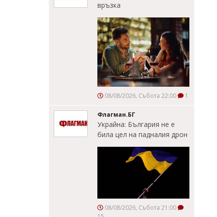
връзка
08/08/2026, Събота 22:00
1
Флагман.БГ
Украйна: България не е
била цел на падналия дрон
08/08/2026, Събота 21:00
15