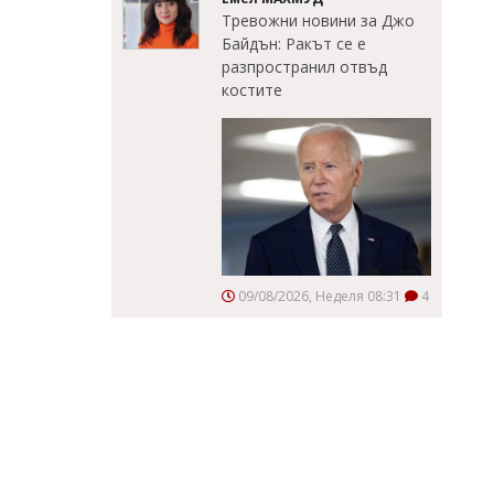
Тревожни новини за Джо
Байдън: Ракът се е
разпространил отвъд
костите
09/08/2026, Неделя 08:31
4