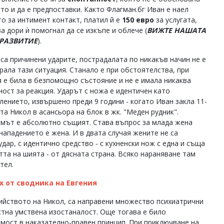
то и да е предпоставки. Както Флагман.бг Иван е наел
о за интимент контакт, платил й е
150 евро
за услугата,
а дори ѝ помогнал да се изкъпе и облече (
ВИЖТЕ НАШАТА
 РАЗВИТИЕ
).
 са причинени ударите, пострадалата по никакъв начин не е
рала тази ситуация. Станало е при обстоятелства, при
я е била в безпомощно състояние и не е имала никаква
ост за реакция. Ударът с ножа е идентичен като
лението, извършено преди 9 години - когато Иван закла 11-
та Никол в асансьора на блок в жк. "Меден рудник".
мът е абсолютно същият. Става въпрос за млада жена
 нападението е жена. И в двата случая жените не са
дар, с идентично средство - с кухненски нож с една и съща
тта на шията - от дясната страна. Всяко нараняване там
ител.
ах от сводника на Евгения
бийството на Никол, са направени множество психиатрични
стна умствена изостаналост. Още тогава е било
емост в наказателно-правен принцип. При приключване на