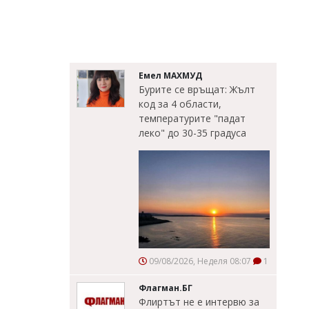
Емел МАХМУД
Бурите се връщат: Жълт
код за 4 области,
температурите "падат
леко" до 30-35 градуса
09/08/2026, Неделя 08:07
1
Флагман.БГ
Флиртът не е интервю за