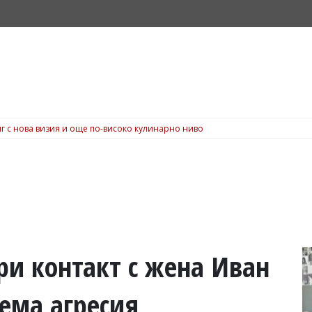
г с нова визия и още по-високо кулинарно ниво
ри контакт с жена Иван
ема агресия