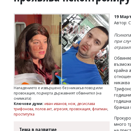
УКРАЙНА
СПОРТ
19 Март
РАЗСЛЕДВАНЕ
Автор: 
БИЗНЕС
Психопа
ЮГ
при случ
отразил
Управители:
Обвиняе
Веселин
Василев,
възможн
email:
крайна а
v.vasilev@flagman.bg
отношен
Катя
никаква
Касабова,
Нападението е извършено без никакъв повод или
Трифоно
еmail:
k.kassabova@flagman.bg
провокация, подчерта държавният обвинител (на
годишни
снимката)
Главен
годишна
Ключови думи:
иван иванов
,
нож
,
десислава
редактор:
бранша 
трифонова
,
полов акт
,
агресия
,
провокация
,
флагман
,
Иван
проститутка
Колев,
Прокуро
email:
много т
office@flagman.bg
Тема в развитие
на прес