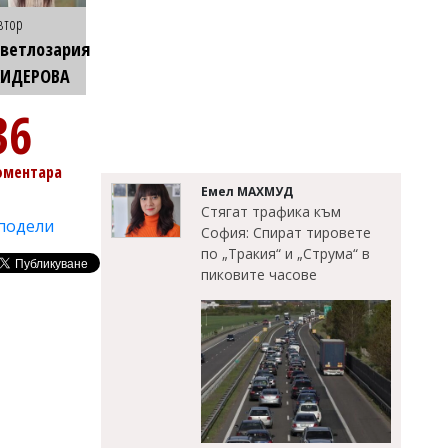
втор
ветлозария
КИДЕРОВА
36
оментара
Емел МАХМУД
Стягат трафика към
подели
София: Спират тировете
по „Тракия“ и „Струма“ в
пиковите часове