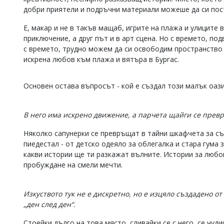
добри приятели и подръчни материали можеше да си пос
Коментарите
под
Е, макар и не в такъв мащаб, игрите на плажа и улиците
статиите
се
приключение, а друг път и в арт сцена. Но с времето, по
въвеждат
с времето, трудно можем да си освободим пространство 
от
искрена любов към плажа и вятъра в Бургас.
читателите
и
редакцията
Основен остава въпросът - кой е създал този малък оаз
не
носи
отговорност
В него има искрено движение, а парчета щайги се прев
за
тях!
Няколко сапунерки се превръщат в тайни шкафчета за съ
Ако
пиедестал - от детско одеяло за облегалка и стара гума
откриете
какви истории ще ти разкажат вълните. Истории за любов
обиден
за
пробуждане на смели мечти.
вас
коментар,
моля
Изкуството тук не е дискретно, но е изцяло създадено о
сигнализирайте
„ден след ден“.
ни!
Стоейки дълго на това място, сливайки се с него, се чуд