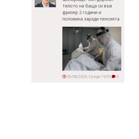
тялото на баща си във
фризер 2 години и
половина заради пенсията
05/08/2026, Сряда 19:55
0