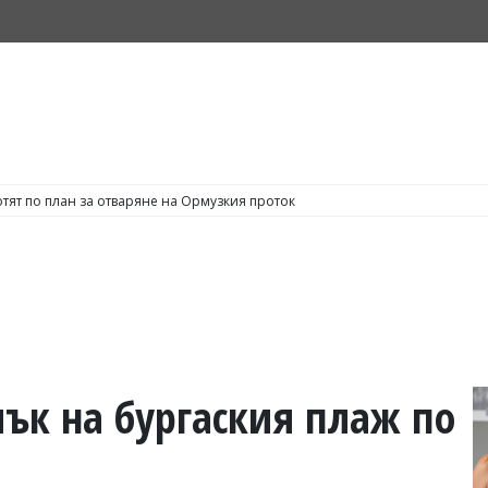
тят по план за отваряне на Ормузкия проток
к на бургаския плаж по