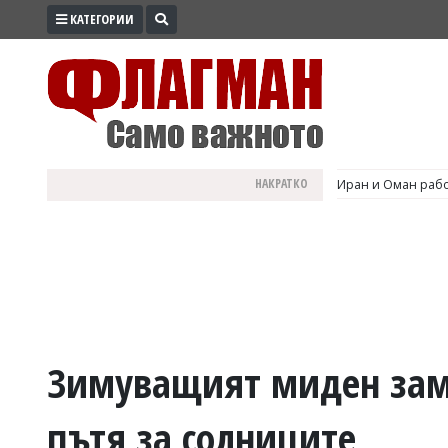
КАТЕГОРИИ
ПРОМО
ЗОНА
ИЗБОРИ
2026
ПРАКТИЧНО
НАКРАТКО
Иран и Оман рабо
КУЛТУРА
ЗДРАВЕ
ПОЛИТИКА
ОБЩИНИ
ОБЩЕСТВО
ЛАЙФСТАЙЛ
Зимуващият миден замъ
ВОЙНАТА
пътя за солниците
В