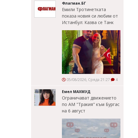
Флагман.БГ
Емили Тротинетката
показа новия си любим от
Истанбул: Казва се Танк
05/08/2026, Сряда 21:27
4
Емел МАХМУД
Ограничават движението
по АМ "Тракия" към Бургас
на 6 август