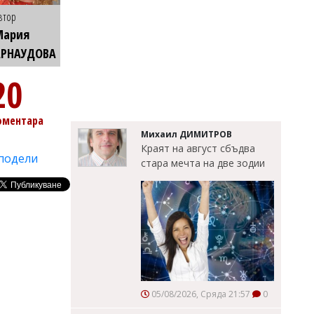
втор
Мария
АРНАУДОВА
20
оментара
Михаил ДИМИТРОВ
Краят на август сбъдва
подели
стара мечта на две зодии
05/08/2026, Сряда 21:57
0