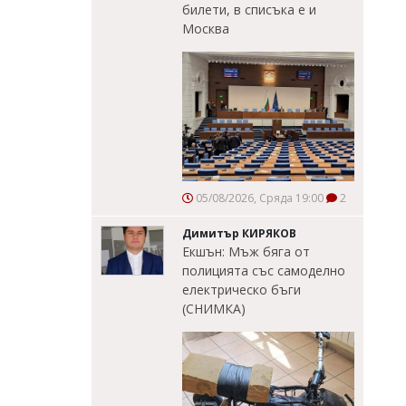
билети, в списъка е и
Москва
05/08/2026, Сряда 19:00
2
Димитър КИРЯКОВ
Екшън: Мъж бяга от
полицията със самоделно
електрическо бъги
(СНИМКА)