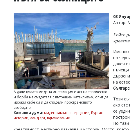
УКРАЙНА
СПОРТ
03 Януа
РАЗСЛЕДВАНЕ
Автор:
БИЗНЕС
Който р
ЮГ
креатив
Именно 
Управители:
по черн
Веселин
Василев,
далеч о
email:
пъчещит
v.vasilev@flagman.bg
дървени
Катя
на есте
Касабова,
българс
еmail:
k.kassabova@flagman.bg
А дали цялата мидена инсталация е акт на творчество
и борба на създателя с вътрешен катаклизъм, опит да
Този къ
Главен
изрази себе си и да сподели пространството
ако сте
редактор:
свободно
Иван
се уеди
Ключови думи:
миден замък
,
съзерцание
,
Бургас
,
Колев,
построи,
истории
,
ленд арт
,
вдъхновение
email:
Но тази
office@flagman.bg
креативност, неспирно разказващ истории. Място, което 