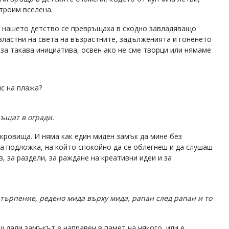
троим вселена.
 в нашето детство се превръщаха в сходно завладяващо
двластни на света на възрастните, задълженията и гоненето
за такава инициатива, освен ако не сме творци или нямаме
ис на плажа?
ръщат в огради.
кровища. И няма как един миден замък да мине без
 за подложка, на който спокойно да се облегнеш и да слушаш
, за раздели, за раждане на креативни идеи и за
т търпение, редено мида върху мида, рапан след рапан и то
иш дали замъкът е направен в памет на някого, или е