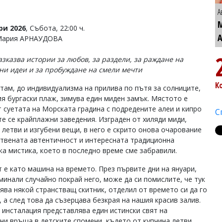
А
ри 2026
, Събота, 22:00 ч.
 Мария АРНАУДОВА
азказва истории за любов, за раздели, за раждане на
ни идеи и за пробуждане на смели мечти
К
там, до индивидуализма на прилива по пътя за солниците,
ия бургаски плаж, зимува един миден замък. Мястото е
т суетата на Морската градина с подредените алеи и кипро
С
е се крайплажни заведения. Изграден от хиляди миди,
 летви и изгубени вещи, в него е скрито онова очарование
ствената автентичност и интересната традиционна
ка мистика, което в последно време сме забравили.
т е като машина на времето. През първите дни на януари,
 минали случайно покрай него, може да си помислите, че тук
нява някой странстващ скитник, отделил от времето си да го
 а след това да съзерцава безкрая на нашия красив залив.
 инсталация представлява един истински свят на
ни връща в детските спомени, където от купчина летви,