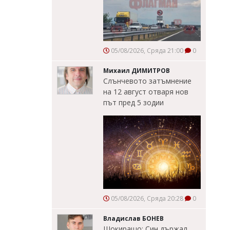
05/08/2026, Сряда 21:00
0
Михаил ДИМИТРОВ
Слънчевото затъмнение
на 12 август отваря нов
път пред 5 зодии
05/08/2026, Сряда 20:28
0
Владислав БОНЕВ
Шокиращо: Син държал