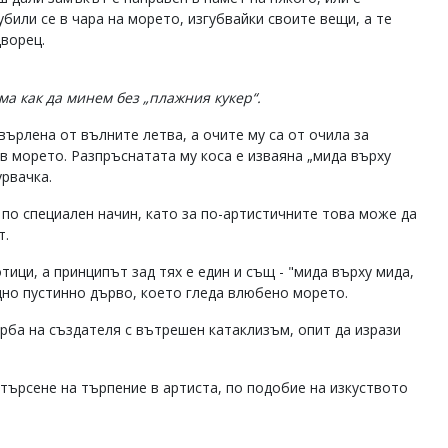
убили се в чара на морето, изгубвайки своите вещи, а те
дворец.
яма как да минем без „плажния кукер“.
върлена от вълните летва, а очите му са от очила за
 в морето. Разпръснатата му коса е изваяна „мида върху
урвачка.
по специален начин, като за по-артистичните това може да
т.
ици, а принципът зад тях е един и същ - "мида върху мида,
едно пустинно дърво, което гледа влюбено морето.
рба на създателя с вътрешен катаклизъм, опит да изрази
 търсене на търпение в артиста, по подобие на изкуството