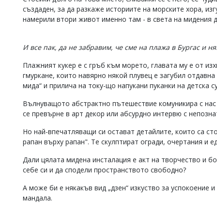
създаден, за да разкаже историите на морските хора, изг
намерили втори живот именно там - в света на мидения 
И все пак, да не забравим, че сме на плажа в Бургас и н
Плажният кукер е с гръб към морето, главата му е от изх
гмуркане, които навярно някой плувец е загубил отдавна
мида“ и прилича на току-що напукани пуканки на детска с
Вълнуващото абстрактно пътешествие комуникира с нас 
се превърне в арт декор или абсурдно интервю с непозна
Но най-впечатляващи си остават детайлите, които са стот
рапан върху рапан". Те скулптират огради, очертания и 
Дали цялата мидена инсталация е акт на творчество и бо
себе си и да сподели пространството свободно?
А може би е някакъв вид „дзен“ изкуство за успокоение и
мандала.