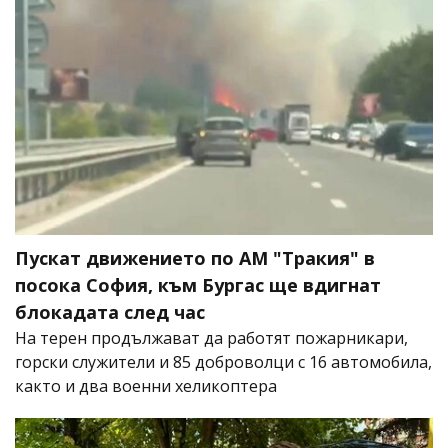
Пускат движението по АМ "Тракия" в
посока София, към Бургас ще вдигнат
блокадата след час
На терен продължават да работят пожарникари,
горски служители и 85 доброволци с 16 автомобила,
както и два военни хеликоптера