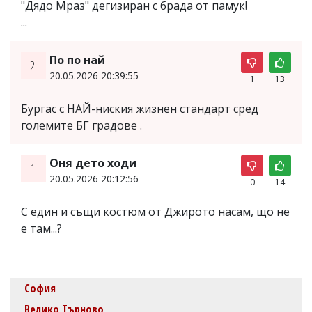
"Дядо Мраз" дегизиран с брада от памук!
...
По по най
2.
20.05.2026 20:39:55
1
13
Бургас с НАЙ-ниския жизнен стандарт сред
големите БГ градове .
Оня дето ходи
1.
20.05.2026 20:12:56
0
14
С един и същи костюм от Джирото насам, що не
е там...?
София
Велико Търново