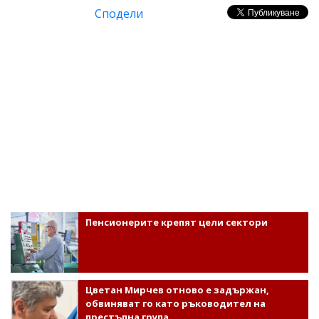
Сподели
Пенсионерите крепят цели сектори
Цветан Мирчев отново е задържан,
обвиняват го като ръководител на
престъпна група