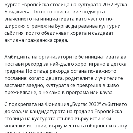
Бургас-Европейска столица на културата 2032 Руска
Бояджиева. Тяхното присъствие подчерта
значението на инициативата като част от по-
широкия стремеж на Бургас да развива културни
събития, които обединяват хората и създават
активна гражданска среда.
Амбицията на организаторите бе инициативата да
постави рекорд за най-дълго хоро, играно в детска
градина. Но отвъд рекорда остана по-важното
послание: когато децата, родителите и учителите
застанат заедно, културата се превръща в живо
преживяване, а не само в програма или кауза.
С подкрепата на Фондация „Бургас 2032“ събитието
доказа, че кандидатурата на града за Европейска
столица на културата стъпва върху истински
човешки истории, върху местната общност и върху
силата на традициите.