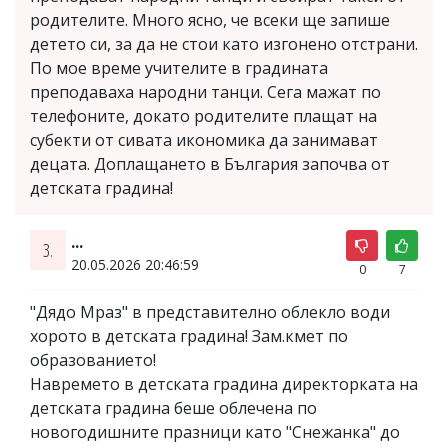
родителите. Много ясно, че всеки ще запише
детето си, за да не стои като изгонено отстрани.
По мое време учителите в градината
преподаваха народни танци. Сега мажат по
телефоните, докато родителите плащат на
субекти от сивата икономика да занимават
децата. Доплащането в България започва от
детската градина!
...
3.
20.05.2026 20:46:59
0
7
"Дядо Мраз" в представително облекло води
хорото в детската градина! Зам.кмет по
образованието!
Навремето в детската градина директорката на
детската градина беше облечена по
новогодишните празници като "Снежанка" до