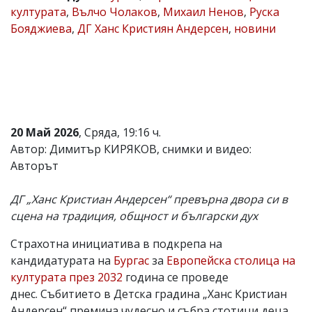
културата
,
Вълчо Чолаков
,
Михаил Ненов
,
Руска
Коментарите
Бояджиева
,
ДГ Ханс Кристиян Андерсен
,
новини
под
статиите
се
въвеждат
от
читателите
и
редакцията
не
20 Май 2026
, Сряда, 19:16 ч.
носи
Автор: Димитър КИРЯКОВ, снимки и видео:
отговорност
Авторът
за
тях!
Ако
ДГ „Ханс Кристиан Андерсен“ превърна двора си в
откриете
сцена на традиция, общност и български дух
обиден
за
вас
Страхотна инициатива в подкрепа на
коментар,
кандидатурата на
Бургас
за
Европейска столица на
моля
културата през 2032
година се проведе
сигнализирайте
ни!
днес. Събитието в Детска градина „Ханс Кристиан
Андерсен“ премина чудесно и събра стотици деца,