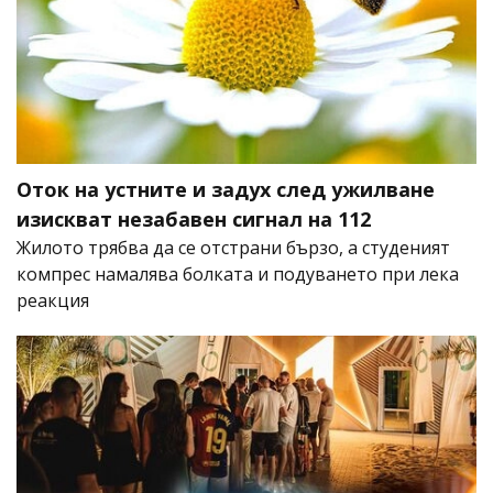
Оток на устните и задух след ужилване
изискват незабавен сигнал на 112
Жилото трябва да се отстрани бързо, а студеният
компрес намалява болката и подуването при лека
реакция