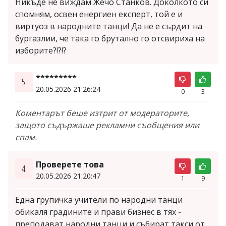
Никъде не виждам Жечо Станков. Доколкото си
спомням, освен енергиен експерт, той е и
виртуоз в народните танци! Да не е сърдит на
бургазлии, че така го брутално го отсвириха на
изборите?!?!?
*********
5.
20.05.2026 21:26:24
0
3
Коментарът беше изтрит от модераторите,
защото съдържаше рекламни съобщения или
спам.
Проверете това
4.
20.05.2026 21:20:47
1
9
Една групичка учители по народни танци
обикаля градините и прави бизнес в тях -
преподават народни танци и събират такси от