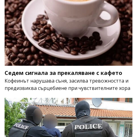
Седем сигнала за прекаляване с кафето
Кофеинът нарушава съня, засилва тревожността и
предизвиква сърцебиене при чувствителните хора