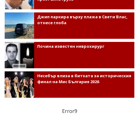
Джип паркира върху плажа в Свети Влас,
отнесе глоба
Почина известен неврохирург
Несебър влиза в битката за историческия
финал на Мис България 2026
Error9