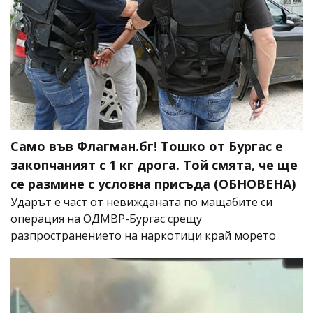
Само във Флагман.бг! Тошко от Бургас е
закопчаният с 1 кг дрога. Той смята, че ще
се размине с условна присъда (ОБНОВЕНА)
Ударът е част от невижданата по мащабите си
операция на ОДМВР-Бургас срещу
разпространението на наркотици край морето