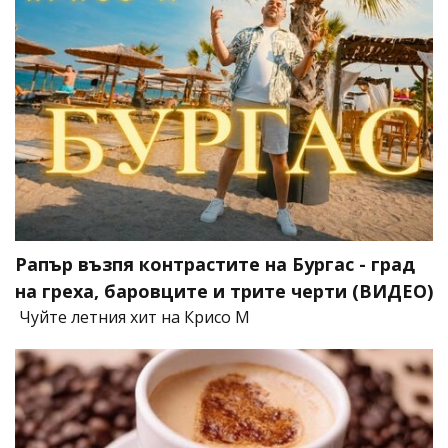
Рапър възпя контрастите на Бургас - град
на греха, баровците и трите черти (ВИДЕО)
Чуйте летния хит на Крисо М