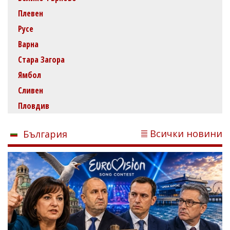
Плевен
Русе
Варна
Стара Загора
Ямбол
Сливен
Пловдив
Всички новини
България