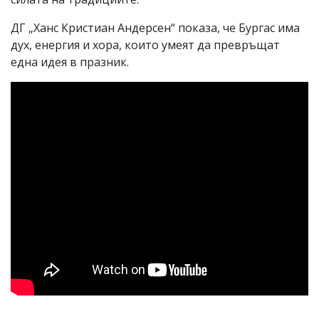
ДГ „Ханс Кристиан Андерсен“ показа, че Бургас има
дух, енергия и хора, които умеят да превръщат
една идея в празник.