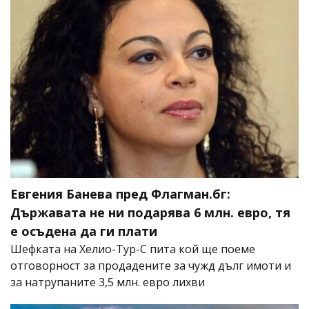
Евгения Банева пред Флагман.бг:
Държавата не ни подарява 6 млн. евро, тя
е осъдена да ги плати
Шефката на Хелио-Тур-С пита кой ще поеме
отговорност за продадените за чужд дълг имоти и
за натрупаните 3,5 млн. евро лихви