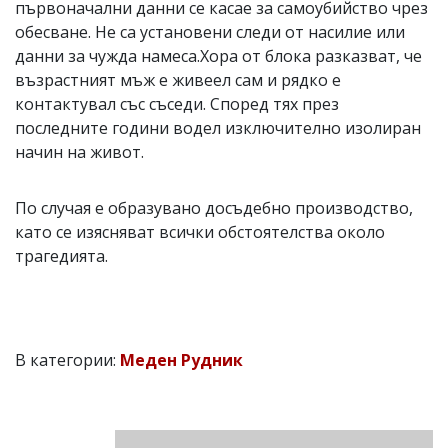
първоначални данни се касае за самоубийство чрез
обесване. Не са установени следи от насилие или
данни за чужда намеса.Хора от блока разказват, че
възрастният мъж е живеел сам и рядко е
контактувал със съседи. Според тях през
последните години водел изключително изолиран
начин на живот.
По случая е образувано досъдебно производство,
като се изясняват всички обстоятелства около
трагедията.
В категории:
Меден Рудник