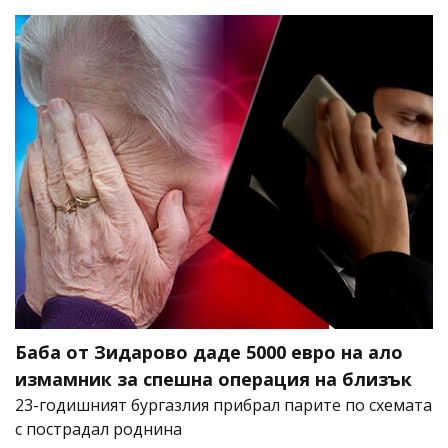
Баба от Зидарово даде 5000 евро на ало
измамник за спешна операция на близък
23-годишният бургазлия прибрал парите по схемата
с пострадал роднина