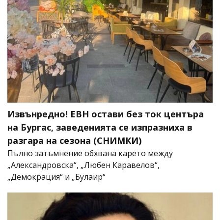
Извънредно! ЕВН остави без ток центъра
на Бургас, заведенията се изпразниха в
разгара на сезона (СНИМКИ)
Пълно затъмнение обхвана карето между
„Александровска“, „Любен Каравелов“,
„Демокрация“ и „Булаир“