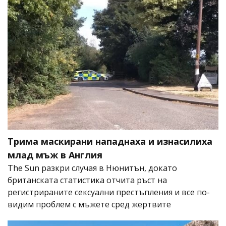
Трима маскирани нападнаха и изнасилиха
млад мъж в Англия
The Sun разкри случая в Нюнитън, докато
британската статистика отчита ръст на
регистрираните сексуални престъпления и все по-
видим проблем с мъжете сред жертвите