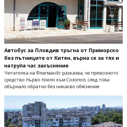
Автобус за Пловдив тръгна от Приморско
без пътниците от Китен, върна се за тях и
натрупа час закъснение
Читателка на Флагман.бг разказва, че превозното
средство първо поело към Созопол, след това
обърнало обратно без никакво обяснение