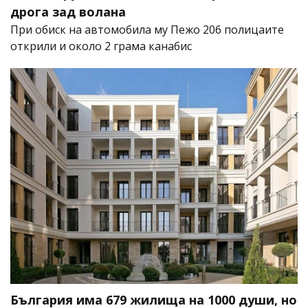
дрога зад волана
При обиск на автомобила му Пежо 206 полицаите
открили и около 2 грама канабис
България има 679 жилища на 1000 души, но