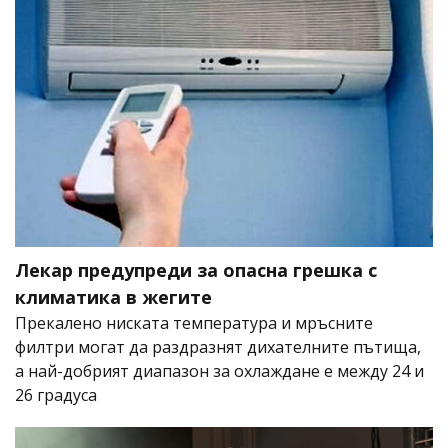
Лекар предупреди за опасна грешка с
климатика в жегите
Прекалено ниската температура и мръсните
филтри могат да раздразнят дихателните пътища,
а най-добрият диапазон за охлаждане е между 24 и
26 градуса