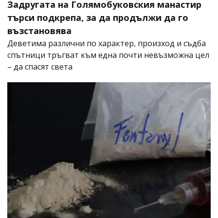
Задругата на Голямобуковския манастир
търси подкрепа, за да продължи да го
възстановява
Деветима различни по характер, произход и съдба
спътници тръгват към една почти невъзможна цел
– да спасят света