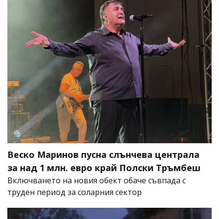
Веско Маринов пусна слънчева централа
за над 1 млн. евро край Полски Тръмбеш
Включването на новия обект обаче съвпада с
труден период за соларния сектор