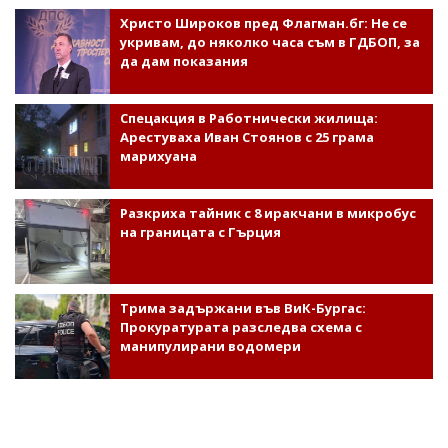
Христо Широков пред Флагман.бг: Не се
укривам, до няколко часа съм в ГДБОП, за
да дам показания
Спецакция в Работнически жилища:
Арестуваха Иван Стоянов с 25 грама
марихуана
Разкриха тайник с 8 иракчани в микробус
на границата с Гърция
Трима задържани във ВиК-Бургас:
Прокуратурата разследва схема с
манипулирани водомери