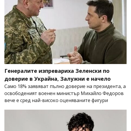
Генералите изпревариха Зеленски по
доверие в Украйна, Залужни е начело
Само 18% заявяват пълно доверие на президента, а
освободеният военен министър Михайло Федоров
вече е сред най-високо оценяваните фигури