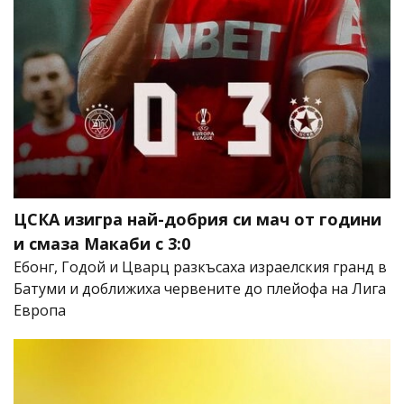
ЦСКА изигра най-добрия си мач от години
и смаза Макаби с 3:0
Ебонг, Годой и Цварц разкъсаха израелския гранд в
Батуми и доближиха червените до плейофа на Лига
Европа