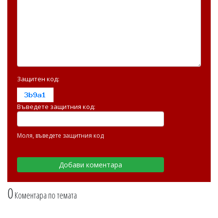
Защитен код:
Въведете защитния код:
Моля, въведете защитния код
0
Коментара по темата