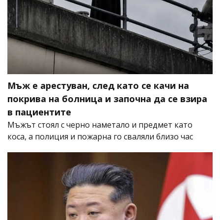
Мъж е арестуван, след като се качи на
покрива на болница и започна да се взира
в пациентите
Мъжът стоял с черно наметало и предмет като
коса, а полиция и пожарна го сваляли близо час