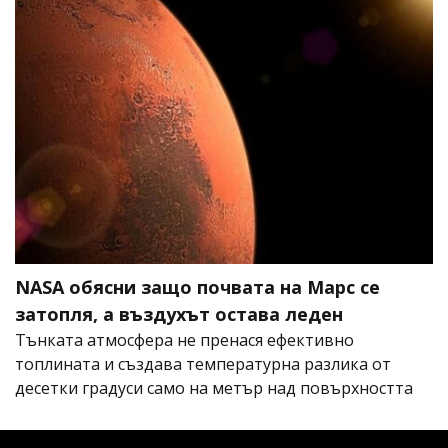
NASA обясни защо почвата на Марс се
затопля, а въздухът остава леден
Тънката атмосфера не пренася ефективно
топлината и създава температурна разлика от
десетки градуси само на метър над повърхността