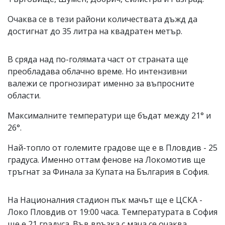
Очаква се в тези райони количествата дъжд да
достигнат до 35 литра на квадратен метър.
В сряда над по-голямата част от страната ще
преобладава облачно време. Но интензивни
валежи се прогнозират именно за въпросните
области.
Максималните температури ще бъдат между 21° и
26°.
Най-топло от големите градове ще е в Пловдив - 25
градуса. Именно оттам фенове на Локомотив ще
тръгнат за Финала за Купата на България в София.
На Националния стадион пък мачът ще е ЦСКА -
Локо Пловдив от 19:00 часа. Температурата в София
ще е 21 градуса. Във връзка с мача се очаква