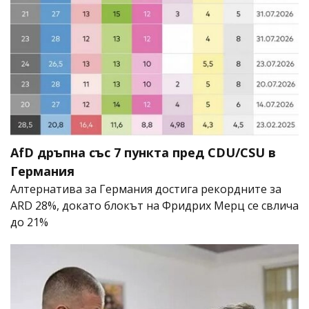
AfD дръпна със 7 пункта пред CDU/CSU в
Германия
Алтернатива за Германия достига рекордните за
ARD 28%, докато блокът на Фридрих Мерц се свлича
до 21%