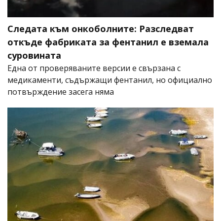
Следата към онкоболните: Разследват
откъде фабриката за фентанил е вземала
суровината
Една от проверяваните версии е свързана с
медикаменти, съдържащи фентанил, но официално
потвърждение засега няма