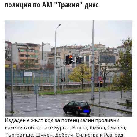
УКРАЙНА
полиция по АМ "Тракия" днес
СПОРТ
РАЗСЛЕДВАНЕ
БИЗНЕС
ЮГ
Управители:
Веселин
Василев,
email:
v.vasilev@flagman.bg
Катя
Касабова,
еmail:
k.kassabova@flagman.bg
Главен
редактор:
Иван
Издаден е жълт код за потенциални проливни
Колев,
валежи в областите Бургас, Варна, Ямбол, Сливен,
email:
office@flagman.bg
Търговище, Шумен, Добрич, Силистра и Разград