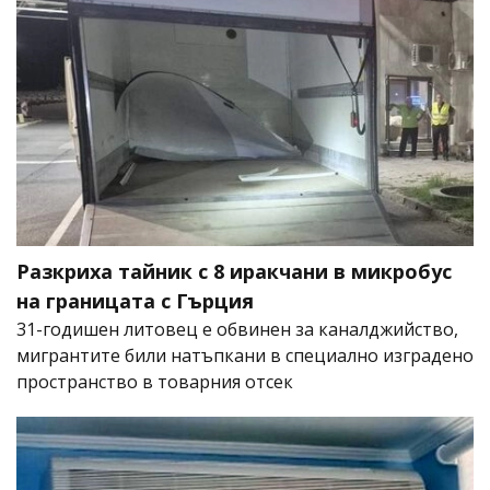
Разкриха тайник с 8 иракчани в микробус
на границата с Гърция
31-годишен литовец е обвинен за каналджийство,
мигрантите били натъпкани в специално изградено
пространство в товарния отсек