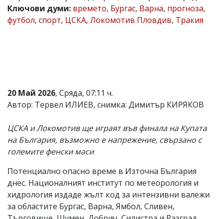
Ключови думи:
времето
,
Бургас
,
Варна
,
прогноза
,
Коментарите
футбол
,
спорт
,
ЦСКА
,
Локомотив Пловдив
,
Тракия
под
статиите
се
въвеждат
от
читателите
и
редакцията
не
20 Май 2026
, Сряда, 07:11 ч.
носи
Автор: Тервел ИЛИЕВ, снимка: Димитър КИРЯКОВ
отговорност
за
тях!
ЦСКА и Локомотив ще играят във финала на Купата
Ако
на България, възможно е напрежение, свързано с
откриете
големите фенски маси
обиден
за
вас
Потенциално опасно време в Източна България
коментар,
днес. Националният институт по метеорология и
моля
хидрология издаде жълт код за интензивни валежи
сигнализирайте
ни!
за областите Бургас, Варна, Ямбол, Сливен,
Търговище, Шумен, Добрич, Силистра и Разград.