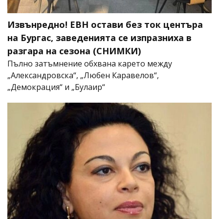
Извънредно! ЕВН остави без ток центъра
на Бургас, заведенията се изпразниха в
разгара на сезона (СНИМКИ)
Пълно затъмнение обхвана карето между
„Александровска“, „Любен Каравелов“,
„Демокрация“ и „Булаир“