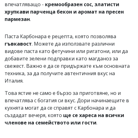
впечатляващо -
кремообразен сос, златисти
хрупкави парченца бекон и аромат на пресен
пармезан
.
Паста Карбонара е рецепта, която позволява
гъвкавост
. Можете да използвате различни
видове паста като фетучини или ригатони, или да
добавите зелени подправки като магданоз за
свежест. Важно е да се придържате към основната
техника, за да получите автентичния вкус на
Италия.
Това ястие не само е бързо за приготвяне, но и
впечатлява с богатия си вкус. Дори начинаещите в
кухнята могат да се справят с Карбонара и да
създадат вечеря, която
ще се хареса на всички
членове на семейството или гости
.