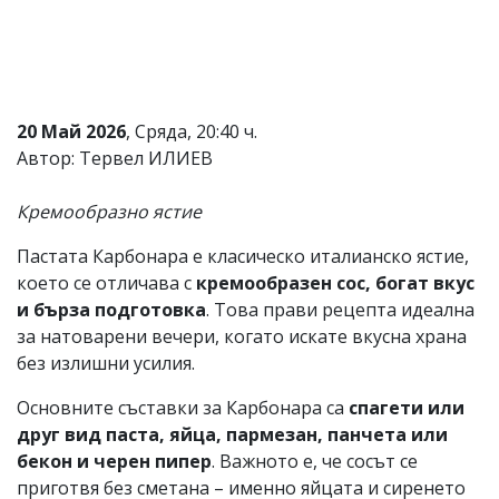
Коментарите
под
статиите
се
въвеждат
от
20 Май 2026
, Сряда, 20:40 ч.
читателите
Автор: Тервел ИЛИЕВ
и
редакцията
не
Кремообразно ястие
носи
отговорност
Пастата Карбонара е класическо италианско ястие,
за
което се отличава с
кремообразен сос, богат вкус
тях!
Ако
и бърза подготовка
. Това прави рецепта идеална
откриете
за натоварени вечери, когато искате вкусна храна
обиден
без излишни усилия.
за
вас
Основните съставки за Карбонара са
спагети или
коментар,
моля
друг вид паста, яйца, пармезан, панчета или
сигнализирайте
бекон и черен пипер
. Важното е, че сосът се
ни!
приготвя без сметана – именно яйцата и сиренето