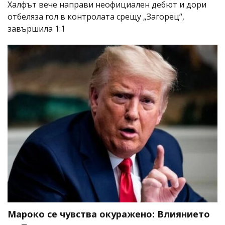
Халфът вече направи неофициален дебют и дори
отбеляза гол в контролата срещу „Загорец“,
завършила 1:1
Мароко се чувства окуражено: Влиянието