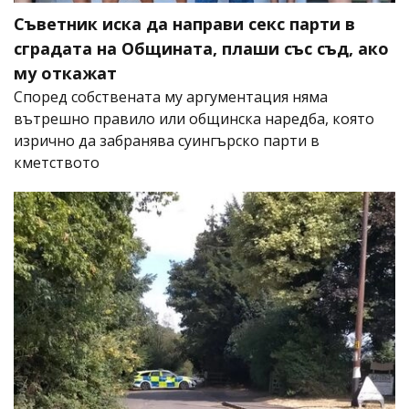
Съветник иска да направи секс парти в
сградата на Общината, плаши със съд, ако
му откажат
Според собствената му аргументация няма
вътрешно правило или общинска наредба, която
изрично да забранява суингърско парти в
кметството