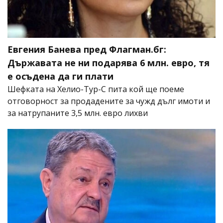
Евгения Банева пред Флагман.бг:
Държавата не ни подарява 6 млн. евро, тя
е осъдена да ги плати
Шефката на Хелио-Тур-С пита кой ще поеме
отговорност за продадените за чужд дълг имоти и
за натрупаните 3,5 млн. евро лихви