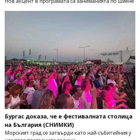
Нов акцент в програмата са заниманията по шиене
Бургас доказа, че е фестивалната столица
на България (СНИМКИ)
Морският град се затвърди като най-събитийния у