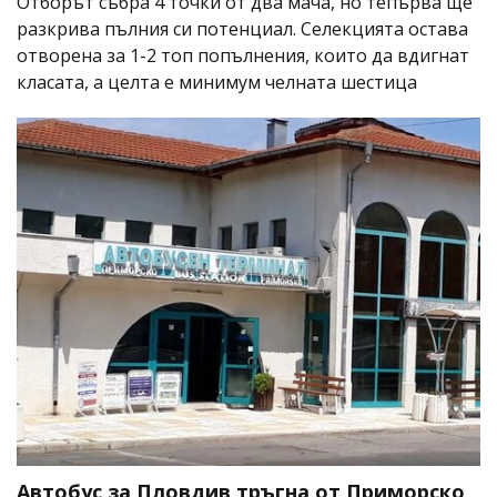
Отборът събра 4 точки от два мача, но тепърва ще
разкрива пълния си потенциал. Селекцията остава
отворена за 1-2 топ попълнения, които да вдигнат
класата, а целта е минимум челната шестица
Автобус за Пловдив тръгна от Приморско