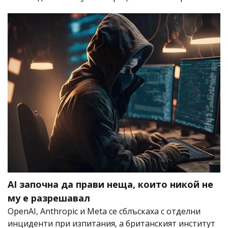
AI започна да прави неща, които никой не
му е разрешавал
OpenAI, Anthropic и Meta се сблъскаха с отделни
инциденти при изпитания, а британският институт