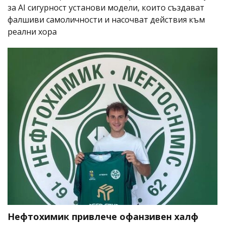
за AI сигурност установи модели, които създават
фалшиви самоличности и насочват действия към
реални хора
Нефтохимик привлече офанзивен халф