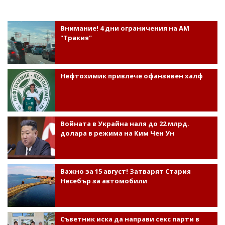
Внимание! 4 дни ограничения на АМ
"Тракия"
Нефтохимик привлече офанзивен халф
Войната в Украйна наля до 22 млрд.
долара в режима на Ким Чен Ун
Важно за 15 август! Затварят Стария
Несебър за автомобили
Съветник иска да направи секс парти в