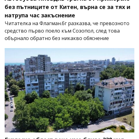
без пътниците от Китен, върна се за тях и
натрупа час закъснение
Читателка на Флагман.бг разказва, че превозното
средство първо поело към Созопол, след това
обърнало обратно без никакво обяснение