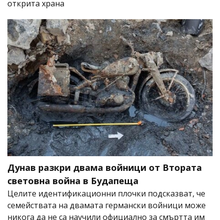
открита храна
Дунав разкри двама войници от Втората
световна война в Будапеща
Целите идентификационни плочки подсказват, че
семействата на двамата германски войници може
никога да не са научили официално за смъртта им