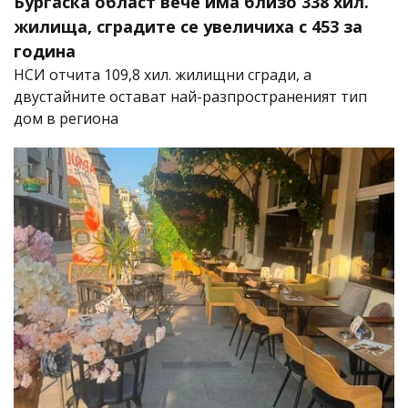
Бургаска област вече има близо 338 хил.
жилища, сградите се увеличиха с 453 за
година
НСИ отчита 109,8 хил. жилищни сгради, а
двустайните остават най-разпространеният тип
дом в региона