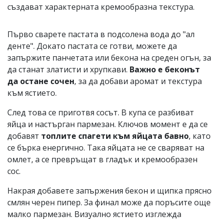
създават характерната кремообразна текстура.
Първо сварете пастата в подсолена вода до "ал
денте". Докато пастата се готви, можете да
запържите панчетата или бекона на среден огън, за
да станат златисти и хрупкави.
Важно е беконът
да остане сочен
, за да добави аромат и текстура
към ястието.
След това се приготвя сосът. В купа се разбиват
яйца и настърган пармезан. Ключов момент е да се
добавят
топлите спагети към яйцата бавно
, като
се бърка енергично. Така яйцата не се сваряват на
омлет, а се превръщат в гладък и кремообразен
сос.
Накрая добавете запържения бекон и щипка прясно
смлян черен пипер. За финал може да поръсите още
малко пармезан. Визуално ястието изглежда