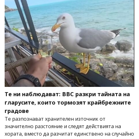
Те ни наблюдават: BBC разкри тайната на
гларусите, които тормозят крайбрежните
градове
Те разпознават хранителен източник от
значително разстояние и следят действията на
хората, вместо да разчитат единствено на случайно