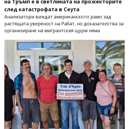
на Тръмп е в светлината на прожекторите
след катастрофата в Сеута
Анализатори виждат американското рамо зад
растящата увереност на Рабат, но доказателства за
организиране на мигрантския щурм няма