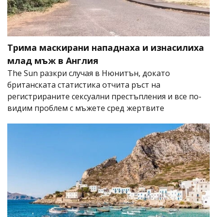
Трима маскирани нападнаха и изнасилиха
млад мъж в Англия
The Sun разкри случая в Нюнитън, докато
британската статистика отчита ръст на
регистрираните сексуални престъпления и все по-
видим проблем с мъжете сред жертвите