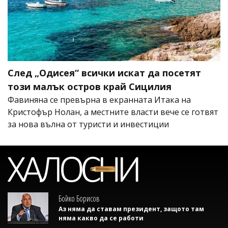
След „Одисея“ всички искат да посетят
този малък остров край Сицилия
Фавиняна се превърна в екранната Итака на
Кристофър Нолан, а местните власти вече се готвят
за нова вълна от туристи и инвестиции
Бойко Борисов
Аз няма да ставам президент, защото там
няма какво да се работи