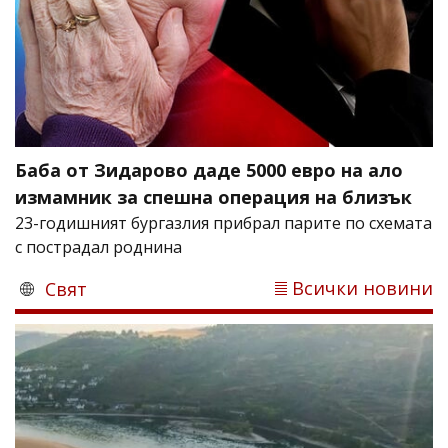
Баба от Зидарово даде 5000 евро на ало
измамник за спешна операция на близък
23-годишният бургазлия прибрал парите по схемата
с пострадал роднина
Всички новини
Свят