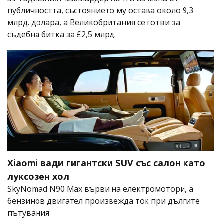
публичността, състоянието му остава около 9,3
млрд. долара, а Великобритания се готви за
съдебна битка за £2,5 млрд.
Xiaomi вади гигантски SUV със салон като
луксозен хол
SkyNomad N90 Max върви на електромотори, а
бензинов двигател произвежда ток при дългите
пътувания