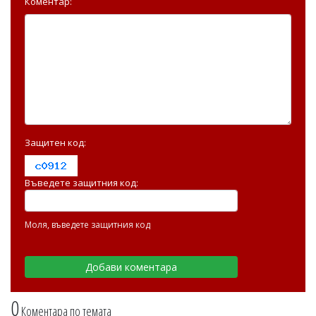
Коментар:
Защитен код:
Въведете защитния код:
Моля, въведете защитния код
0
Коментара по темата