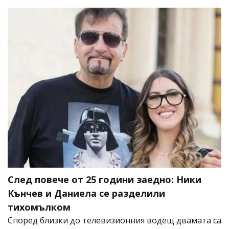
След повече от 25 години заедно: Ники
Кънчев и Даниела се разделили
тихомълком
Според близки до телевизионния водещ двамата са