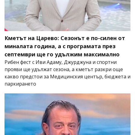
Кметът на Царево: Сезонът е по-силен от
миналата година, а с програмата през
септември ще го удължим максимално
Рибен фест с Иви Адаму, Джурджуна и спортни
прояви ще удължат сезона, а кметът разкри още
какво предстои за Медицинския център, бюджета и
паркирането