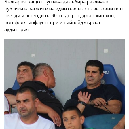
България, защото успява да събира различни
публики в рамките на един сезон - от световни поп
звезди и легенди на 90-те до рок, джаз, хип-хоп,
поп-фолк, инфлуенсъри и тийнейджърска
аудитория