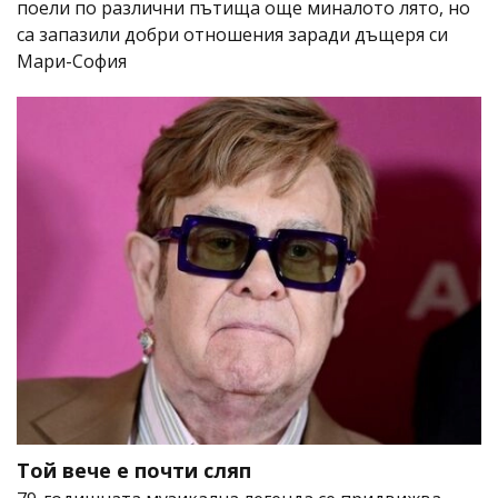
поели по различни пътища още миналото лято, но
са запазили добри отношения заради дъщеря си
Мари-София
Той вече е почти сляп