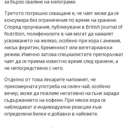
за бързо сваляне на килограми.
Третото погрешно схващане е, че чаят може да се
консумира без ограничения по време на хранене.
Според проучвания, публикувани в British Journal of
Nutrition, полифенолите в чая могат да намалят
усвояването на желязо, особено при хора с анемия,
нисък феритин, бременност или вегетариански
режим. Именно затова специалистите препоръчват
чаят да се приема известно време след хранене, а
не непосредствено с него.
Отделно от това лекарите напомнят, че
прекомерната употреба на силен чай, особено
вечер, може да повлияе негативно на съня заради
съдържанието на кофеин. При някои хора се
наблюдават и индивидуални реакции към
определени билки и добавки в чайовете.