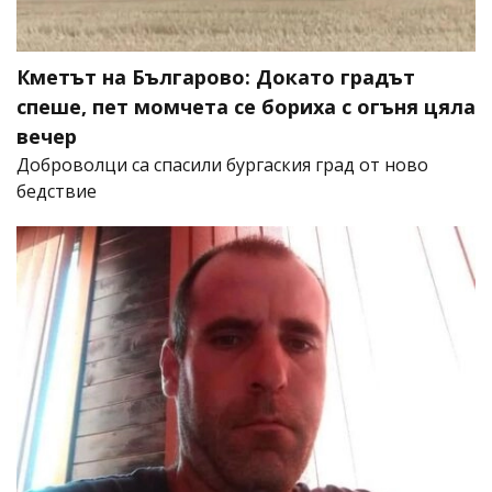
Кметът на Българово: Докато градът
спеше, пет момчета се бориха с огъня цяла
вечер
Доброволци са спасили бургаския град от ново
бедствие