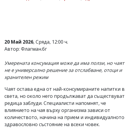
Коментарите
под
статиите
се
въвеждат
от
читателите
20 Май 2026
, Сряда, 12:00 ч.
и
Автор: Флагман.бг
редакцията
не
носи
Умерената консумация може да има ползи, но чаят
отговорност
не е универсално решение за отслабване, отоци и
за
тях!
хранителен режим
Ако
откриете
Чаят остава една от най-консумираните напитки в
обиден
света, но около него продължават да съществуват
за
вас
редица заблуди. Специалисти напомнят, че
коментар,
влиянието на чая върху организма зависи от
моля
количеството, начина на прием и индивидуалното
сигнализирайте
ни!
здравословно състояние на всеки човек.