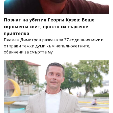
Познат на убития Георги Кузев: Беше
скромен и свит, просто си търсеше
приятелка
Пламен Димитров разказа за 37-годишния мъж и
отправи тежки думи към непълнолетните,
обвинени за смъртта му