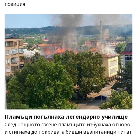
позиция
Пламъци погълнаха легендарно училище
След нощното гасене пламъците избухнаха отново
и стигнаха до покрива, а бивши възпитаници питат