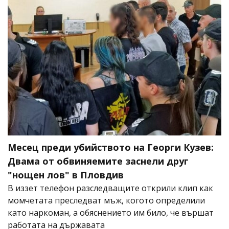
Месец преди убийството на Георги Кузев:
Двама от обвиняемите заснели друг
"нощен лов" в Пловдив
В иззет телефон разследващите открили клип как
момчетата преследват мъж, когото определили
като наркоман, а обяснението им било, че вършат
работата на държавата