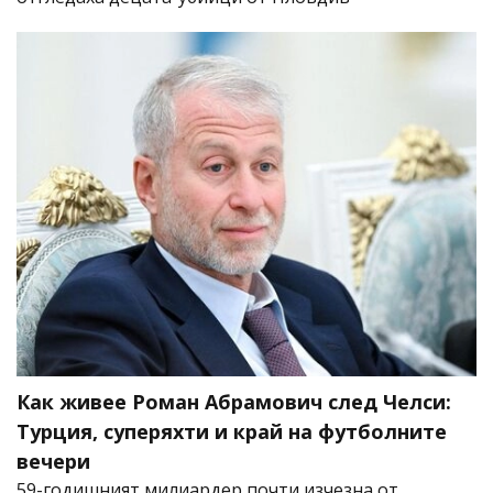
Как живее Роман Абрамович след Челси:
Турция, суперяхти и край на футболните
вечери
59-годишният милиардер почти изчезна от