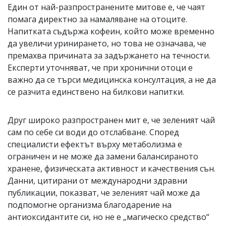
Един от най-разпространените митове е, че чаят
помага директно за намаляване на отоците.
Напитката съдържа кофеин, който може временно
да увеличи уринирането, но това не означава, че
премахва причината за задържането на течности.
Експерти уточняват, че при хронични отоци е
важно да се търси медицинска консултация, а не да
се разчита единствено на билкови напитки.
Друг широко разпространен мит е, че зеленият чай
сам по себе си води до отслабване. Според
специалисти ефектът върху метаболизма е
ограничен и не може да замени балансираното
хранене, физическата активност и качествения сън.
Данни, цитирани от международни здравни
публикации, показват, че зеленият чай може да
подпомогне организма благодарение на
антиоксидантите си, но не е „магическо средство“