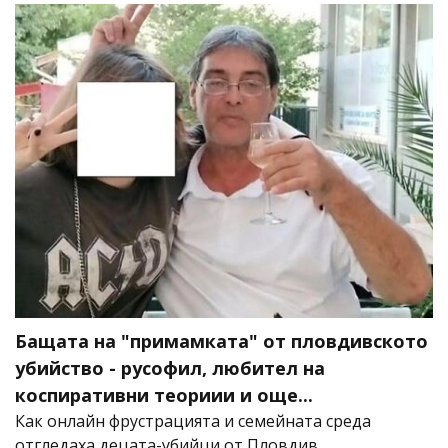
Бащата на "примамката" от пловдивското
убийство - русофил, любител на
коспиративни теориии и още...
Как онлайн фрустрацията и семейната среда
отгледаха децата-убийци от Пловдив