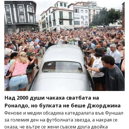
Над 2000 души чакаха сватбата на
Роналдо, но булката не беше Джорджина
Фенове и медии обсадиха катедралата във Фуншал
за големия ден на футболната звезда, а накрая се
оказа, че вътре се жени съвсем друга двойка