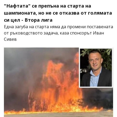
"Нафтата" се препъна на старта на
шампионата, но не се отказва от голямата
си цел - Втора лига
Една загуба на старта няма да промени поставената
от ръководството задача, каза спонсорът Иван
Сивев