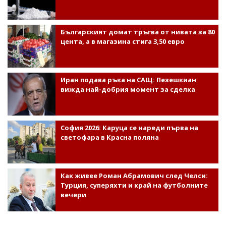
Българският домат тръгва от нивата за 80
цента, а в магазина стига 3,50 евро
Иран подава ръка на САЩ: Пезешкиан
вижда най-добрия момент за сделка
София 2026: Каруца се нареди първа на
светофара в Красна поляна
Как живее Роман Абрамович след Челси:
Турция, суперяхти и край на футболните
вечери