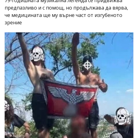
79-годишната музикална легенда се придвижва
предпазливо и с помощ, но продължава да вярва,
че медицината ще му върне част от изгубеното
зрение