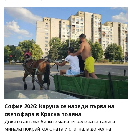
София 2026: Каруца се нареди първа на
светофара в Красна поляна
Докато автомобилите чакали, зелената талига
минала покрай колоната и стигнала до челна