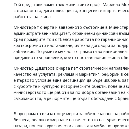
Той представи заместник-министрите проф. Мариела Моде
Коментарите
свързаността, дигитализацията, концесиите и практичес
под
работата на екипа.
статиите
се
въвеждат
Министърът очерта и завареното състояние в Министерс
от
административен капацитет, ограничени финансови възмо
читателите
Сред примерите той отбеляза работата по гаранционния
и
краткосрочното настаняване, изтекли договори за подд
редакцията
забавяния. По думите му част от рамката за националнат
не
предишното управление, което поставя новия екип в об
носи
отговорност
Министър Димитров очерта пет стратегически направлени
за
тях!
качество на услугата, реклама и маркетинг, реформи в с
Ако
е първото условие една дестинация да бъде избрана, за
откриете
с курортите и културно-историческите обекти, повече ав
обиден
министерството ще работи за по-добра организация на ко
за
свързаността, а реформите ще бъдат обсъждани с бранш
вас
коментар,
моля
В програмата влизат още мерки за обезпечаване на работ
сигнализирайте
бизнеса, реално измерване на качеството на туристическ
ни!
пазари, повече туристически аташета и мобилно приложе