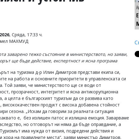
А
2026
, Сряда, 17:33 ч.
Емел МАХМУД
С
рта заварено тежко състояние в министерството, но заяви,
ворът ще бъде действие, експертност и ясна програма
рът на туризма д-р Илин Димитров представи екипа си,
ите на работа и основните приоритети в управленската си
а. Той заяви, че министерството ще се води от
ност, прозрачност, интегритет и ясна антикорупционна
а, а целта е българският туризъм да се развива като
, висококачествен продукт с висока добавена стойност
тири сезона. „Искам да говорим за реалната ситуация
 каквато е, без излишен патос и излишна емоция. Заварваме
аследство, но отговорът ни няма да бъде оправдание, а
 Туризмът има нужда от визия, подредени действия и
и хора на правилните места“, заяви министър Димитров.