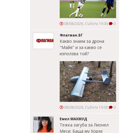
08/08/2026, Събота 19:30
0
Флагман.БГ
Какво знаем за дрона
"Майя" и за какво се
използва той?
08/08/2026, Събота 19:00
0
Емел МАХМУД
Тежка загуба за Лионел
Меси: Баща му Хорхе