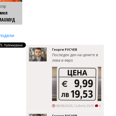
втор
Емел
МАХМУД
подели
Георги РУСЧЕВ
Последен ден на цените в
лева и евро
08/08/2026, Събота 20:01
0
Георги РУСЧЕВ