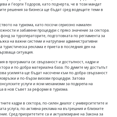
ва и Георги Тодоров, като подчерта, че в този мандат
ките решения за бизнеса ще бъдат сред водещите теми в
твото на туризма, като посочи сериозно намален
жности и забавени процедури с пряко значение за сектора.
 фонд за туроператорите, подготовката по регламента за
ръжка на важни системи и натрупани административни
а туристическа реклама е приета в последния ден на
вързваща ситуация.
я в програмата си: свързаност и достъпност, кадри и
ектора и по-добра материална база. По думите му достъпът
това усилията ще бъдат насочени към по-добра свързаност
иовръзки и по-бързи визови процедури. Затова
нсулските услуги и ясни механизми за подкрепа на
а в нов Съвет за реформи в туризма.
ните кадри в сектора, по-силен диалог с университетите и
ата услуга, по-активна реклама на вътрешния и близките
ние. Сред приоритетите са и актуализиране на Закона за