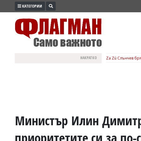
КАТЕГОРИИ
ПРОМО
ЗОНА
ИЗБОРИ
2026
ПРАКТИЧНО
НАКРАТКО
Za Zú Слънчев бря
КУЛТУРА
ЗДРАВЕ
ПОЛИТИКА
ОБЩИНИ
ОБЩЕСТВО
ЛАЙФСТАЙЛ
Министър Илин Димитр
ВОЙНАТА
приоритетите си за по-
В