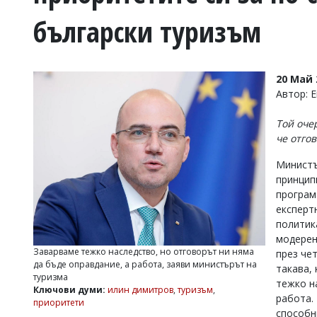
УКРАЙНА
български туризъм
СПОРТ
РАЗСЛЕДВАНЕ
БИЗНЕС
20 Май 
ЮГ
Автор: 
Той оче
Управители:
че отго
Веселин
Василев,
Министъ
email:
принцип
v.vasilev@flagman.bg
Катя
програм
Касабова,
експерт
еmail:
k.kassabova@flagman.bg
политик
модерен
Главен
Заварваме тежко наследство, но отговорът ни няма
през че
редактор:
да бъде оправдание, а работа, заяви министърът на
такава,
Иван
туризма
Колев,
тежко н
Ключови думи:
илин димитров
,
туризъм
,
email:
работа.
приоритети
office@flagman.bg
способн