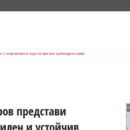
г с нова визия и още по-високо кулинарно ниво
ов представи
силен и устойчив