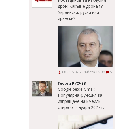
Костадинов за нахлулия
дрон: Какъв е дронът?
Украински, руски или
ирански?
08/08/2026, Събота 16:30
5
Георги РУСЧЕВ
Google реже Gmail:
Популярна функция за
изпращане на имейли
спира от януари 2027 г.