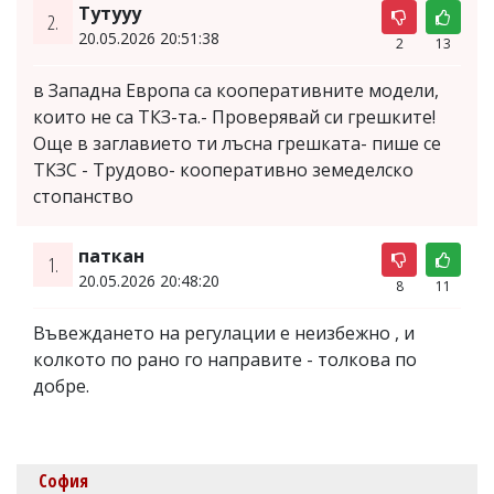
Тутууу
2.
20.05.2026 20:51:38
2
13
в Западна Европа са кооперативните модели,
които не са ТКЗ-та.- Проверявай си грешките!
Още в заглавието ти лъсна грешката- пише се
ТКЗС - Трудово- кооперативно земеделско
стопанство
паткан
1.
20.05.2026 20:48:20
8
11
Въвеждането на регулации е неизбежно , и
колкото по рано го направите - толкова по
добре.
София