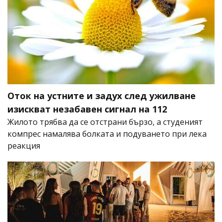
Оток на устните и задух след ужилване
изискват незабавен сигнал на 112
Жилото трябва да се отстрани бързо, а студеният
компрес намалява болката и подуването при лека
реакция