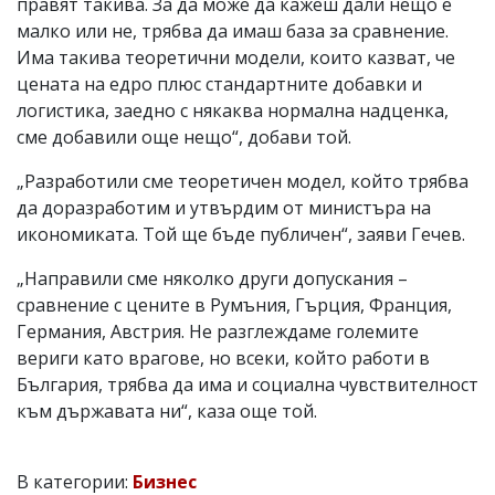
правят такива. За да може да кажеш дали нещо е
малко или не, трябва да имаш база за сравнение.
Има такива теоретични модели, които казват, че
цената на едро плюс стандартните добавки и
логистика, заедно с някаква нормална надценка,
сме добавили още нещо“, добави той.
„Разработили сме теоретичен модел, който трябва
да доразработим и утвърдим от министъра на
икономиката. Той ще бъде публичен“, заяви Гечев.
„Направили сме няколко други допускания –
сравнение с цените в Румъния, Гърция, Франция,
Германия, Австрия. Не разглеждаме големите
вериги като врагове, но всеки, който работи в
България, трябва да има и социална чувствителност
към държавата ни“, каза още той.
В категории:
Бизнес