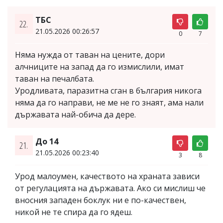
ТБС
22.
21.05.2026 00:26:57
0
7
Няма нужда от таван на цените, дори
алчниците на запад да го измислили, имат
таван на печалбата.
Уродливата, паразитна сган в българия никога
няма да го направи, не ме не го знаят, ама нали
държавата най-обича да дере.
До 14
21.
21.05.2026 00:23:40
3
8
Урод малоумен, качеството на храната зависи
от регулацията на държавата. Ако си мислиш че
вносния западен боклук ни е по-качествен,
никой не те спира да го ядеш.