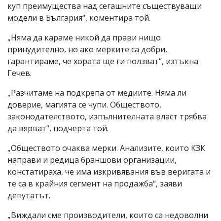
куп преимущества над сегашните съществуващи
модели в България“, коментира той.
„Няма да караме никой да прави нищо
принудително, но ако мерките са добри,
гарантираме, че хората ще ги ползват“, изтъкна
Гечев.
„Разчитаме на подкрепа от медиите. Няма ли
доверие, магията се чупи. Обществото,
законодателството, изпълнителната власт трябва
да вярват“, подчерта той.
„Обществото очаква мерки. Анализите, които КЗК
направи и редица браншови организации,
констатираха, че има изкривявания във веригата и
те са в крайния сегмент на продажба“, заяви
депутатът.
„Виждали сме производители, които са недоволни