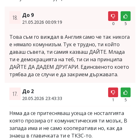
До 9
18.
21.05.2026 00:09:19
0
5
Това съм го виждал в Англия само че так никога
е нямало комунизъм. Тук е трудно, ти който
даваш съвета, ти самия казваш ДАЙТЕ. Млада
ти е демокрацията на теб, ти си на принципа
ДАЙТЕ ДА ДАДЕМ ДРУГАРИ. Единсвеното което
трябва да се случи е да закрием държавата.
До 2
17.
20.05.2026 23:43:33
1
5
Няма да се притесняваш усеща се носталгията
която прозира от комунистическия ти мозък, В
запада има и не само кооперативи но, как да
знаеш в главичката ти е ТКЗС-то.