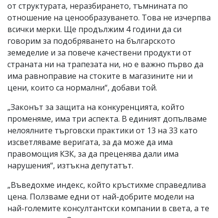
от структурата, неразбирането, тъмнината по
отношение на ценообразуването. Това не изчерпва
всички мерки. Ще продължим 4 години да си
говорим за подобряването на българското
земеделие и за повече качествени продукти от
страната ни на трапезата ни, но е важно първо да
има равноправие на стоките в магазините ни и
цени, които са нормални“, добави той.
„Законът за защита на конкуренцията, който
променяме, има три аспекта. В единият допълваме
нелоялните търговски практики от 13 на 33 като
изсветляваме веригата, за да може да има
правомощия КЗК, за да преценява дали има
нарушения“, изтъкна депутатът.
„Въведохме индекс, който кръстихме справедлива
цена. Ползваме едни от най-добрите модели на
най-големите консултантски компании в света, а те