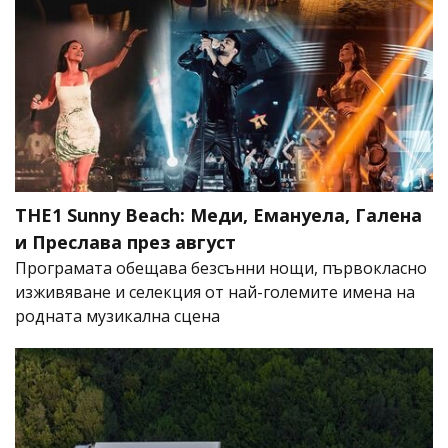
THE1 Sunny Beach: Меди, Емануела, Галена
и Преслава през август
Програмата обещава безсънни нощи, първокласно
изживяване и селекция от най-големите имена на
родната музикална сцена