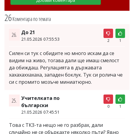
26
Коментара по темата
До 21
26.
21.05.2026 07:55:53
2
1
Силен си тук с обидите но много искам да се
видим на живо, тогава дали ще имаш смелост
да обиждаш. Регулацията в държавата
хахахаххахаха, западен боклук. Тук си ролича че
си с промито мозъче миниатюрно.
Учителката по
25.
български
0
1
21.05.2026 07:45:51
Това с ТКЗ-та нещо не го разбрах, дали
случайно не се объркахте няколко пъти? Явно