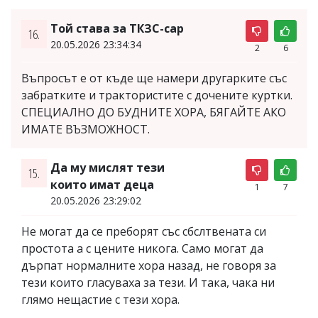
Той става за ТКЗС-сар
16.
20.05.2026 23:34:34
2
6
Въпросът е от къде ще намери другарките със
забратките и трактористите с дочените куртки.
СПЕЦИАЛНО ДО БУДНИТЕ ХОРА, БЯГАЙТЕ АКО
ИМАТЕ ВЪЗМОЖНОСТ.
Да му мислят тези
15.
които имат деца
1
7
20.05.2026 23:29:02
Не могат да се преборят със сбслтвената си
простота а с цените никога. Само могат да
дърпат нормалните хора назад, не говоря за
тези които гласуваха за тези. И така, чака ни
глямо нещастие с тези хора.