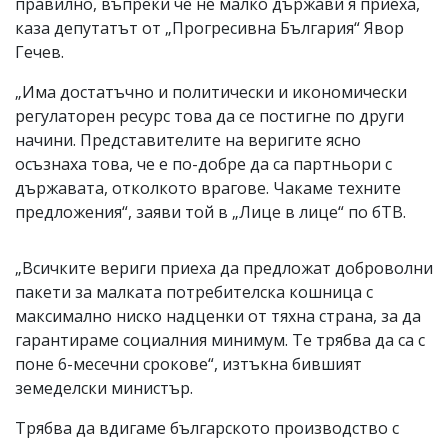
правилно, въпреки че не малко държави я приеха,
каза депутатът от „Прогресивна България“ Явор
Гечев.
„Има достатъчно и политически и икономически
регулаторен ресурс това да се постигне по други
начини. Представителите на веригите ясно
осъзнаха това, че е по-добре да са партньори с
държавата, отколкото врагове. Чакаме техните
предложения“, заяви той в „Лице в лице“ по бТВ.
„Всичките вериги приеха да предложат доброволни
пакети за малката потребителска кошница с
максимално ниско надценки от тяхна страна, за да
гарантираме социалния минимум. Те трябва да са с
поне 6-месечни срокове“, изтъкна бившият
земеделски министър.
Трябва да вдигаме българското производство с