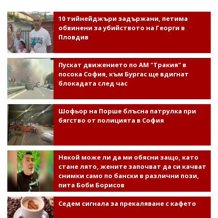
10 тийнейджъри задържани, петима
обвинени за убийството на Георги в
Пловдив
Пускат движението по АМ "Тракия" в
посока София, към Бургас ще вдигнат
блокадата след час
Шофьор на Порше блъсна патрулка при
бягство от полицията в София
Някой може ли да ми обясни защо, като
стане лято, жените започват да си качват
снимки само по бански в различни пози,
пита Боби Борисов
Седем сигнала за прекаляване с кафето