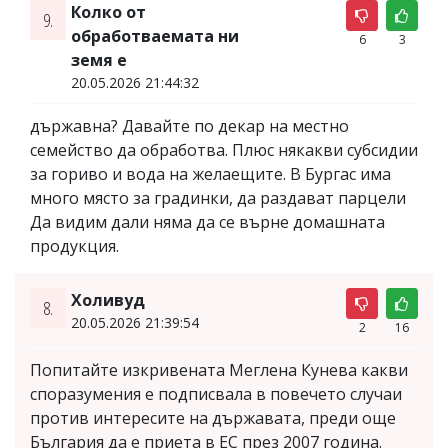
Колко от
9.
обработваемата ни
6
3
земя е
20.05.2026 21:44:32
държавна? Давайте по декар на местно
семейство да обработва. Плюс някакви субсидии
за гориво и вода на желаещите. В Бургас има
много място за градинки, да раздават парцели
Да видим дали няма да се върне домашната
продукция.
Холивуд
8.
20.05.2026 21:39:54
2
16
Попитайте изкривената Меглена Кунева какви
споразумения е подписвала в повечето случаи
против интересите на държавата, преди още
България да е приета в ЕС през 2007 година.