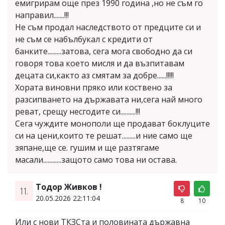
емигрирам още през 1990 година ,но не съм го
направил.......!!!
Не съм продал наследството от предците си и
не съм се набълбукал с кредити от
банките.........затова, сега мога свободно да си
говоря това което мисля и да възпитавам
децата си,както аз смятам за добре......!!!!!
Хората виновни пряко или коствено за
разсипването на държавата ни,сега най много
реват, срещу несгодите си..........!!!
Сега чуждите монополи ще продават боклуците
си на цени,които те решат.........и ние само ще
зяпане,ще се. гушим и ще разтягаме
масали............защото само това ни остава.
Тодор Живков !
11.
20.05.2026 22:11:04
8
10
Или с нови ТКЗСта и половината държавна