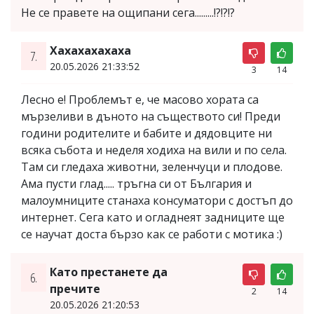
Не се правете на ощипани сега.........!?!?!?
Хахахахахаха
7.
20.05.2026 21:33:52
3
14
Лесно е! Проблемът е, че масово хората са
мързеливи в дъното на съществото си! Преди
години родителите и бабите и дядовците ни
всяка събота и неделя ходиха на вили и по села.
Там си гледаха животни, зеленчуци и плодове.
Ама пусти глад..... тръгна си от България и
малоумниците станаха консуматори с достъп до
интернет. Сега като и огладнеят задниците ще
се научат доста бързо как се работи с мотика :)
Като престанете да
6.
пречите
2
14
20.05.2026 21:20:53