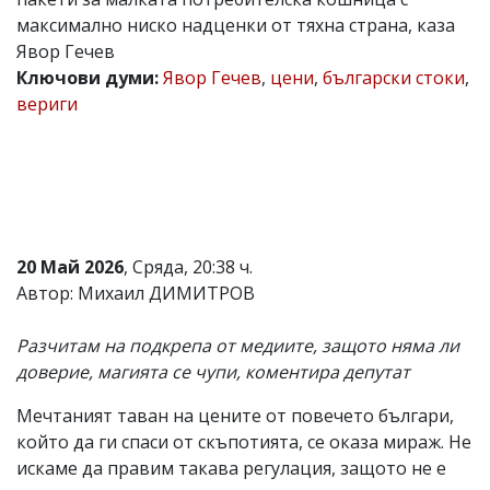
максимално ниско надценки от тяхна страна, каза
Коментарите
под
Явор Гечев
статиите
Ключови думи:
Явор Гечев
,
цени
,
български стоки
,
се
вериги
въвеждат
от
читателите
и
редакцията
не
носи
отговорност
за
20 Май 2026
, Сряда, 20:38 ч.
тях!
Автор: Михаил ДИМИТРОВ
Ако
откриете
обиден
Разчитам на подкрепа от медиите, защото няма ли
за
доверие, магията се чупи, коментира депутат
вас
коментар,
Мечтаният таван на цените от повечето българи,
моля
сигнализирайте
който да ги спаси от скъпотията, се оказа мираж. Не
ни!
искаме да правим такава регулация, защото не е