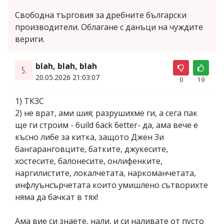
Свободна търговия за дребните български
производители. Облагане с данъци на чуждите
вериги.
blah, blah, blah
5.
20.05.2026 21:03:07
0
19
1) ТКЗС
2) не врат, ами шия; разрушихме ги, а сега пак
ще ги строим - 6uild 6ack 6etter- да, ама вече е
късно либе за китка, защото Джен Зи
бангаранговците, батките, джукесите,
хостесите, балонесите, онлифенките,
наргилистите, локалчетата, наркоманчетата,
инфлуънсърчетата които умишлено сътворихте
няма да бачкат в тях!
Ама вие си знаете, нали, и си наливате от пусто