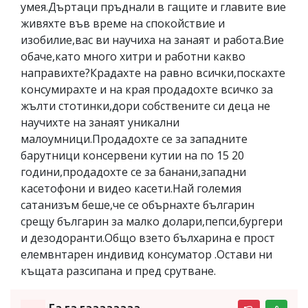
умея.Дъртаци пръднали в гащите и главите вие
живяхте във време на спокойствие и
изобилие,вас ви научиха на занаят и работа.Вие
обаче,като много хитри и работни какво
направихте?Крадахте на равно всички,поскахте
консумирахте и на края продадохте всичко за
жълти стотинки,дори собствените си деца не
научихте на занаят уникални
малоумници.Продадохте се за западните
барутници консервени кутии на по 15 20
години,продадохте се за банани,западни
касетофони и видео касети.Най големия
сатанизъм беше,че се обърнахте българин
срещу българин за малко долари,пепси,бургери
и дезодоранти.Общо взето бълхарина е прост
елемвнтарен индивид консуматор .Остави ни
къщата разсипана и пред срутване.
Га га гаааааааа