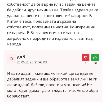
собственост да се върне или с таван на цените
бе дебили, друг начин няма. Трябва здраво да се
ударят фашистите, капиталисти български. В
Китай е така. Половината държавна
собственост, половината частна. Конкуренция
се нарича. В България всичко е частно,
заграбено от изродите и издевателстват над
народа
до 9
10.
20.05.2026 21:48:03
3
10
И като дадат .. смяташ, че някой ще си вдигне
дебелият задник и ще обработва земя ли? Не ги
ли виждаш? Дебели, прости и мрънкливи! Не
могат един домат да отгледат.. ти земя ще обра
боработват.