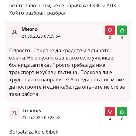
не сте запознати, че се наричаха ТКЗС и АПК.
Който разбрал, разбрал
Много
24.
21.05.2026 07:29:54
2
3
Е просто . Спиране да крадете и връщате
селата. Не е нужно във всяко село училище,
болница ,аптека . Просто трябва да има
транспорт и хубави пътища . Толкова ли е
трудно да го направите? Ако един път не може
да построите и един кабел да опънете не сте за
тази работа .
Tir vnos
23.
21.05.2026 00:28:52
4
0
Borsata za ko e 6ibek