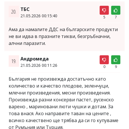
ТБС
20.
21.05.2026 00:15:40
5
7
Ама да намалите ДДС на българските продукти
не ви идва в празните тикви, безгръбначни,
алчни паразити.
Андромеда
19.
21.05.2026 00:11:26
0
9
България не произвежда достатъчно като
количество и качество плодове, зеленчуци,
млечни произведения, месни произведения.
Произвежда разни консерви пастет, русенско
варено , мариновани люти чушки и дотам. За
това внася. Ако направите таван на цените ,
всичко качествено ще трябва да си го купуваме
от Румъния или Турция.