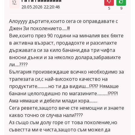
12.
20.05.2026 22:20:46
5
9
Алоуууу дъртите,които сега се оправдавате с
Джен Зи поколението......!!!
Вие,които през 90 години на миналия век бяхте
в активна възраст, продадохте и разсипахте
държавата си за кило банани,два три чифта
вносни дънки и за няколко долара,забравихте
ли.....????
България произвеждаше всичко необходимо за
трапезата си,с най-високото качество на
продуктите............но ти да видиш....!?!?!? Нямаше
банани целогодишно по магазините............!?!?!?!
Ама нямаше и дебели млади хора.........
Сега ревете,защото вече сте немощни и знаете
какво точно се случва нали????
Аз също съм долу горе от това поколение,но
съвестта ми е чиста,защото съм можел да