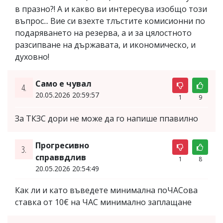
в празно?! А и какво ви интересува изобщо този
въпрос... Вие си взехте тлъстите комисионни по
подаряването на резерва, а и за цялостното
разсипване на държавата, и икономическо, и
духовно!
Само е чувал
4.
20.05.2026 20:59:57
1
9
За ТКЗС дори не може да го напише ппавилно
Прогресивно
3.
справвдлив
1
8
20.05.2026 20:54:49
Как ли и като въведете минимална поЧАСова
ставка от 10€ на ЧАС минимално заплащане