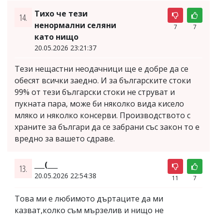
Тихо че тези
14.
ненормални селяни
7
7
като нищо
20.05.2026 23:21:37
Тези нещастни неодачници ще е добре да се
обесят всички заедно. И за българските стоки
99% от тези български стоки не струват и
пукната пара, може би няколко вида кисело
мляко и няколко консерви. Производството с
храните за българи да се забрани със закон то е
вредно за вашето сдраве.
___(___
13.
20.05.2026 22:54:38
11
7
Това ми е любимото дъртаците да ми
казват,колко съм мързелив и нищо не