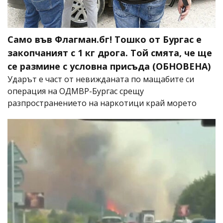
Само във Флагман.бг! Тошко от Бургас е
закопчаният с 1 кг дрога. Той смята, че ще
се размине с условна присъда (ОБНОВЕНА)
Ударът е част от невижданата по мащабите си
операция на ОДМВР-Бургас срещу
разпространението на наркотици край морето