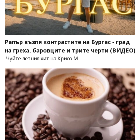
Рапър възпя контрастите на Бургас - град
на греха, баровците и трите черти (ВИДЕО)
Чуйте летния хит на Крисо М