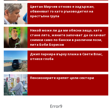
Цветан Мирчев отново е задържан,
обвиняват го като ръководител на
престъпна група
Някой може ли да ми обясни защо, като
стане лято, жените започват да си качват
снимки само по бански в различни пози,
пита Боби Борисов
Джип паркира върху плажа в Свети Влас,
отнесе глоба
Пенсионерите крепят цели сектори
Error9