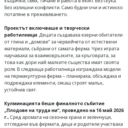
къщички, смях, тичане и работа в екип. Без скука.
Без излишни конфликти. Само будни очи и истинско
потапяне в преживяването.
Проектът включваше и творчески
работилници
. Децата създаваха езерни обитатели
от глина и „домове“ за червейчета от естествени
материали, събрани от самата ферма. Чрез играта
научаваха за взаимовръзките, за кръговрата, за
това как дори най-малките същества имат своята
роля. В следваща работилница изграждаха модели
на пермакултурна ферма – планираха, обсъждаха и
подреждаха елементи, сякаш строят малък,
устойчив свят.
Кулминацията беше финалното събитие
„Плодове на труда ни“, проведено на 16 май 2026
г..
Сред аромата на сезонна храна и зеленчуци,
отгледани във фермата, деца и родители участваха