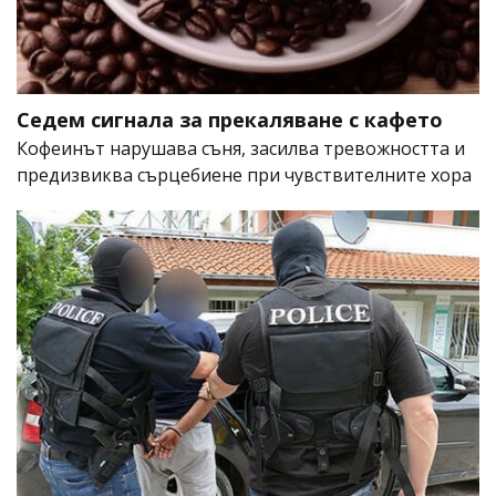
Седем сигнала за прекаляване с кафето
Кофеинът нарушава съня, засилва тревожността и
предизвиква сърцебиене при чувствителните хора