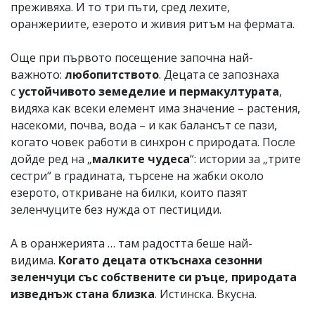
преживяха. И то три пъти, сред лехите,
оранжериите, езерото и живия ритъм на фермата.
Още при първото посещение започна най-
важното:
любопитството
. Децата се запознаха
с
устойчивото земеделие и пермакултурата
,
видяха как всеки елемент има значение – растения,
насекоми, почва, вода – и как балансът се пази,
когато човек работи в синхрон с природата. После
дойде ред на „
малките чудеса
“: истории за „трите
сестри“ в градината, търсене на жабки около
езерото, откриване на билки, които пазят
зеленчуците без нужда от пестициди.
А в оранжерията … там радостта беше най-
видима.
Когато децата откъснаха сезонни
зеленчуци със собствените си ръце, природата
изведнъж стана близка
. Истинска. Вкусна.