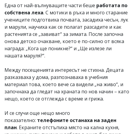
Една от най-вълнуващите части беше
работата по
собствена леха
. С мотики в ръка и много старание
учениците подготвиха почвата, засадиха чесън, лук
и марули, научиха как се полагат разсадите и как
растенията се „завиват“ за зимата. После започна
онова детско очакване, което е по-силно от всяка
награда: „Кога ще поникне?“ и „Ще излезе ли
нашата маруля?“.
Между посещенията интересът не стихна. Децата
разказваха у дома, разпознаваха в учебния
материал това, което вече са видели „на живо“, и
започнаха да гледат на храната по нов начин – като
нещо, което се отглежда с време и грижа.
И се случи още нещо много
показателно:
телефоните останаха на заден
план
. Екраните отстъпиха място на кална кухня,