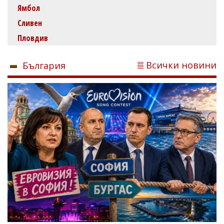
Ямбол
Сливен
Пловдив
Всички новини
България