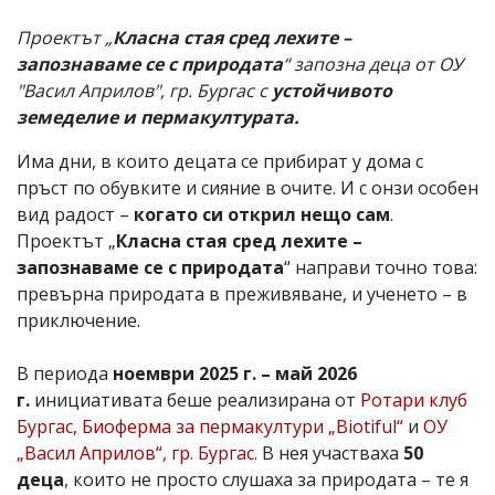
Проектът „
Класна стая сред лехите –
запознаваме се с природата
“ запозна деца от ОУ
"Васил Априлов", гр. Бургас с
устойчивото
земеделие и пермакултурата.
Има дни, в които децата се прибират у дома с
пръст по обувките и сияние в очите. И с онзи особен
вид радост –
когато си открил нещо сам
.
Проектът „
Класна стая сред лехите –
запознаваме се с природата
“ направи точно това:
превърна природата в преживяване, и ученето – в
приключение.
В периода
ноември 2025 г. – май 2026
г.
инициативата беше реализирана от
Ротари клуб
Бургас
,
Биоферма за пермакултури „Biotiful“
и
ОУ
„Васил Априлов“, гр. Бургас
. В нея участваха
50
деца
, които не просто слушаха за природата – те я