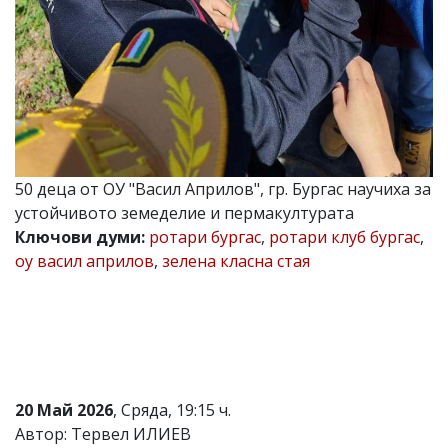
Коментарите
под
статиите
се
въвеждат
от
читателите
и
редакцията
не
50 деца от ОУ "Васил Априлов", гр. Бургас научиха за
носи
устойчивото земеделие и пермакултурата
отговорност
Ключови думи:
ротари бургас
,
ротари клуб бургас
,
за
тях!
оу васил априлов
,
зелена класна стая
Ако
откриете
обиден
за
вас
коментар,
моля
сигнализирайте
20 Май 2026
, Сряда, 19:15 ч.
ни!
Автор: Тервел ИЛИЕВ