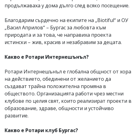
продължаваха у дома дълго след всяко посещение.
Благодарим сърдечно на екипите на „Biotiful“ и ОУ
„Васил Априлов“ – Бургас за любовта към
природата и за това, че направиха проекта
истински – жив, красив и незабравим за децата.
Какво е Ротари Интернешънъл?
Ротари Интернешънъл е глобална общност от хора
на действието, обединени от желанието да
създават трайна положителна промяна в
обществото. Организацията работи чрез местни
клубове по целия свят, които реализират проекти в
образование, здраве, общности и устойчиво
развитие.
Какво е Ротари клуб Бургас?