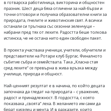
в готварска работилница, викторина и общностен
празник. Шест деца бяха отличени за най-бързи и
точни отговори и получиха образователни книги за
природата, пчелите и животинския свят. А всички
останали си тръгнаха със сезонни зеленчуци –
набрани пред тях от лехите. Радостта беше толкова
истинска, че не остана нито един свободен пакет.
В проекта участваха ученици, учители, обучители и
представители на Ротари клуб Бургас. Финалното
събитие събра и семействата. Така „Класна стая
сред лехите“ се превърна в жива връзка между
училище, природа и общност.
Най-ценният резултат е в начина, по който децата
започнаха да гледат на природата – с уважение,
радост и принадлежност. В гордостта, с която
показваха „своята“ леха. В желанието им сами да
берат киселец и мента. И в разказите, които