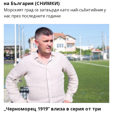
на България (СНИМКИ)
Морският град се затвърди като най-събитийния у
нас през последните години
„Черноморец 1919“ влиза в серия от три