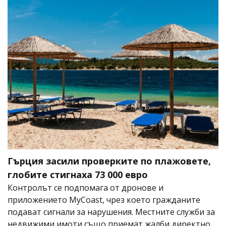
Гърция засили проверките по плажовете,
глобите стигнаха 73 000 евро
Контролът се подпомага от дронове и
приложението MyCoast, чрез което гражданите
подават сигнали за нарушения. Местните служби за
недвижими имоти също приемат жалби директно