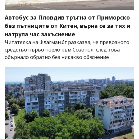
Автобус за Пловдив тръгна от Приморско
без пътниците от Китен, върна се за тях и
натрупа час закъснение
Читателка на Флагман.бг разказва, че превозното
средство първо поело към Созопол, след това
обърнало обратно без никакво обяснение