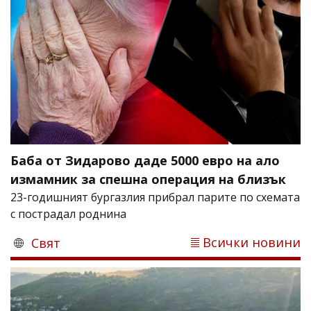
Баба от Зидарово даде 5000 евро на ало
измамник за спешна операция на близък
23-годишният бургазлия прибрал парите по схемата
с пострадал роднина
Всички новини
Свят