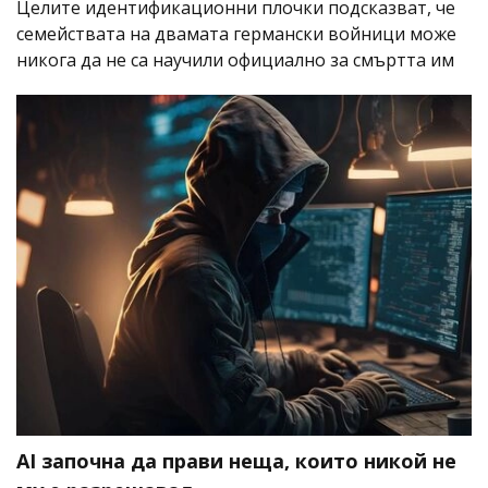
Целите идентификационни плочки подсказват, че
семействата на двамата германски войници може
никога да не са научили официално за смъртта им
AI започна да прави неща, които никой не