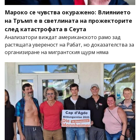
Мароко се чувства окуражено: Влиянието
на Тръмп е в светлината на прожекторите
след катастрофата в Сеута
Анализатори виждат американското рамо зад
растящата увереност на Рабат, но доказателства за
организиране на мигрантския щурм няма