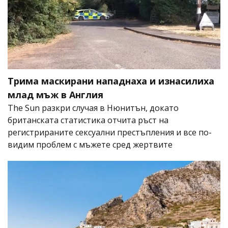
Трима маскирани нападнаха и изнасилиха
млад мъж в Англия
The Sun разкри случая в Нюнитън, докато
британската статистика отчита ръст на
регистрираните сексуални престъпления и все по-
видим проблем с мъжете сред жертвите