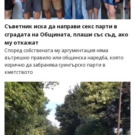
Съветник иска да направи секс парти в
сградата на Общината, плаши със съд, ако
му откажат
Според собствената му аргументация няма
вътрешно правило или общинска наредба, която
изрично да забранява суингърско парти в
кметството