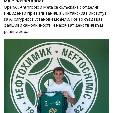
му е разрешавал
OpenAI, Anthropic и Meta се сблъскаха с отделни
инциденти при изпитания, а британският институт
за AI сигурност установи модели, които създават
фалшиви самоличности и насочват действия към
реални хора