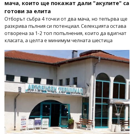
мача, които ще покажат дали "акулите" са
готови за елита
Отборът събра 4 точки от два мача, но тепърва ще
разкрива пълния си потенциал. Селекцията остава
отворена за 1-2 топ попълнения, които да вдигнат
класата, а целта е минимум челната шестица