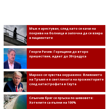
Мъж е арестуван, след като се качи на
покрива на болница и започна да се взира
в пациентите
Георги Рачев: Горещини до второ
пришествие, идват до 39 градуса
Мароко се чувства окуражено: Влиянието
на Тръмп е в светлината на прожекторите
след катастрофата в Сеута
Слънчев бряг се пръска по шевовете:
Хотелите са пълни на 100%