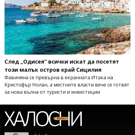
След „Одисея“ всички искат да посетят
този малък остров край Сицилия
Фавиняна се превърна в екранната Итака на
Кристофър Нолан, а местните власти вече се готвят
за нова вълна от туристи и инвестиции