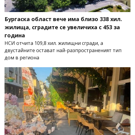
Бургаска област вече има близо 338 хил.
жилища, сградите се увеличиха с 453 за
година
НСИ отчита 109,8 хил. жилищни сгради, а
двустайните остават най-разпространеният тип
дом в региона