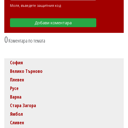
Моля, въведете защитния код
0
Коментара по темата
София
Велико Търново
Плевен
Русе
Варна
Стара Загора
Ямбол
Сливен