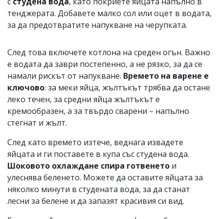
с
студена вода
, като покриете яйцата напълно в
тенджерата. Добавете малко сол или оцет в водата,
за да предотвратите напукване на черупката.
След това включете котлона на среден огън. Важно
е водата да заври постепенно, а не рязко, за да се
намали рискът от напукване.
Времето на варене е
ключово
: за меки яйца, жълтъкът трябва да остане
леко течен, за средни яйца жълтъкът е
кремообразен, а за твърдо сварени – напълно
стегнат и жълт.
След като времето изтече, веднага извадете
яйцата и ги поставете в купа със студена вода.
Шоковото охлаждане спира готвенето
и
улеснява беленето. Можете да оставите яйцата за
няколко минути в студената вода, за да станат
лесни за белене и да запазят красивия си вид.