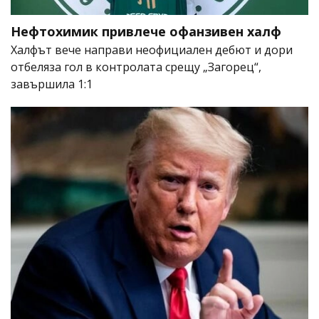
Нефтохимик привлече офанзивен халф
Халфът вече направи неофициален дебют и дори
отбеляза гол в контролата срещу „Загорец“,
завършила 1:1