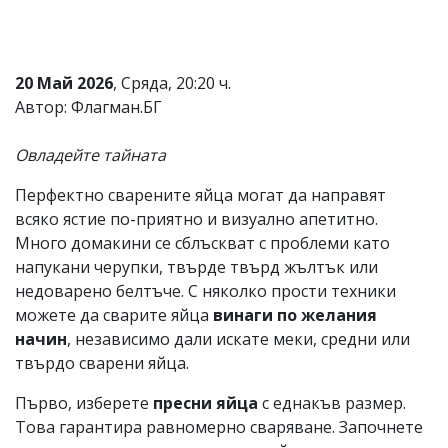
Коментарите
под
статиите
се
20 Май 2026
, Сряда, 20:20 ч.
въвеждат
Автор: Флагман.БГ
от
читателите
и
Овладейте тайната
редакцията
не
Перфектно сварените яйца могат да направят
носи
всяко ястие по-приятно и визуално апетитно.
отговорност
за
Много домакини се сблъскват с проблеми като
тях!
напукани черупки, твърде твърд жълтък или
Ако
недоварено белтъче. С няколко прости техники
откриете
обиден
можете да сварите яйца
винаги по желания
за
начин
, независимо дали искате меки, средни или
вас
твърдо сварени яйца.
коментар,
моля
сигнализирайте
Първо, изберете
пресни яйца
с еднакъв размер.
ни!
Това гарантира равномерно сваряване. Започнете