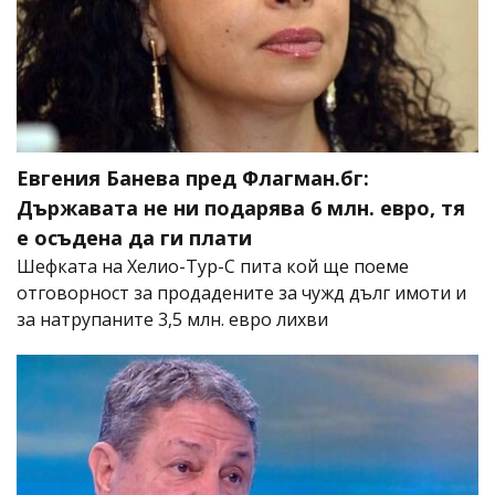
Евгения Банева пред Флагман.бг:
Държавата не ни подарява 6 млн. евро, тя
е осъдена да ги плати
Шефката на Хелио-Тур-С пита кой ще поеме
отговорност за продадените за чужд дълг имоти и
за натрупаните 3,5 млн. евро лихви