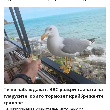
Те ни наблюдават: BBC разкри тайната на
гларусите, които тормозят крайбрежните
градове
Те разпознават хранителен източник от