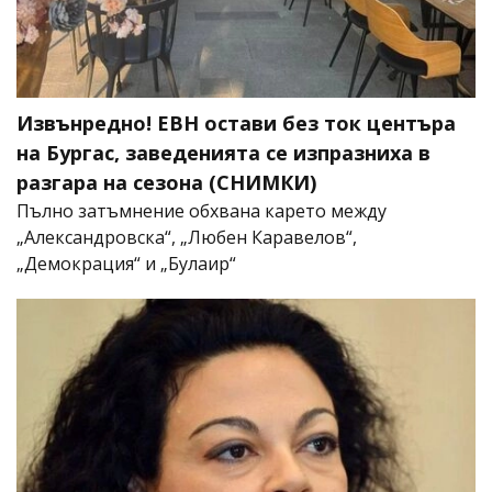
Извънредно! ЕВН остави без ток центъра
на Бургас, заведенията се изпразниха в
разгара на сезона (СНИМКИ)
Пълно затъмнение обхвана карето между
„Александровска“, „Любен Каравелов“,
„Демокрация“ и „Булаир“